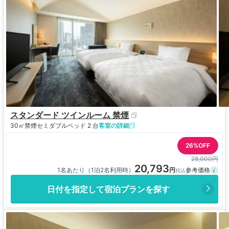
スタンダード ツインルーム 禁煙
30㎡
禁煙
セミダブルベッド 2 台
客室の詳細
26%OFF
28,000円
20,793
1名あたり（1泊2名利用時）
日付を指定して宿泊プランを探す