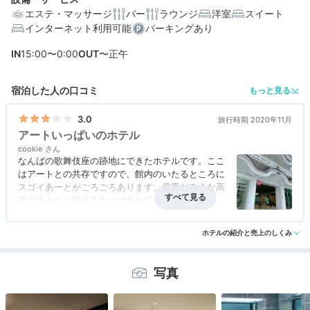
エステ・マッサージ
バー
ラウンジ
洋室
スイート
インターネット利用可能
パーキングあり
IN
15:00〜0:00
OUT
〜正午
編集部おすすめの３つのポイント
宿泊した人の口コミ
もっと見る
ゆったりした広さとナチュラルな内装。心地よくくつろ
げる客室
3.0
旅行時期 2020年11月
アートいっぱいのホテル
カフェ、レストラン、バー。食を楽しめる充実の館内レ
ストラン
cookie
なんばの歌舞伎座の跡地にできたホテルです。ここ
美術、アート、ガラス作品。美術館を思わせる洗練され
はアートとの共存ですので、館内のいたるところに
た空間
スゴイあーとがごろごろあります。貴重だろうな高
価だろうなと思えるものばかりです。カフェもあっ
て便利に使えます。
ホテルの紹介と売上のしくみ
写真