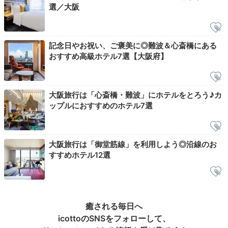
地に佇む“ミュージアムホテル”に泊まってみませんか。
選／大阪
記念日やお祝い、ご褒美に◎難波＆心斎橋にある
今回紹介したスポット
おすすめ高級ホテル7選【大阪府】
大阪旅行は「心斎橋・難波」にホテルをとろう♪カ
ップルにおすすめのホテル7選
大阪旅行は「御堂筋線」を利用しよう◎沿線のお
道頓堀
大阪城公園
すすめホテル12選
癒される毎日へ
icottoのSNSをフォローして、