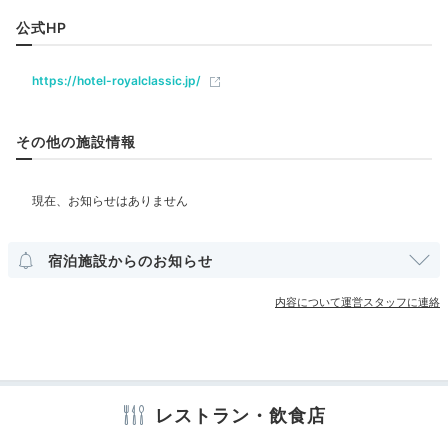
バー
ラウンジ
公式HP
Dinner
18:30
https://hotel-royalclassic.jp/
ベビー＆子供関連
ホテル2階
お肉料理が中心♪
その他の施設情報
大満足のディナー
部屋情報
洋室
スイート
インターネット利用可能
Wi-Fi利用可能
その他館内施設
宿泊施設からのお知らせ
内容について運営スタッフに連絡
アメニティ
※設備・アメニティは、確認が取れている情報を表示しています。
レストラン・飲食店
ビュッフェ ディナー
ディ