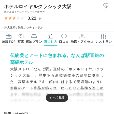
ホテルロイヤルクラシック大阪
1
ホテルロイヤルクラシックオオサカ
3.22
5件
大阪府 / 難波 / シティホテル
施設TOP
写真
宿泊プラン
過ごし方
口コミ
地図・アクセス
レストラン
伝統美とアートに包まれる。なんば駅直結の
高級ホテル
大阪メトロ「なんば駅」直結の「ホテルロイヤルクラ
シック大阪」。歴史ある新歌舞伎座の跡地に誕生し
た、高級ホテルです。館内にはまるで美術館のように
多数のアート作品が飾られ、ゆったりと芸術を楽しめ
ます。特別な日は、スイートルームの窓に広がる大阪
の夜景でロマンティックなひと時を。ナチュラルで落
ち着けるスタンダードルームは、洗い場付きのバスル
ームを備え、快適に過ごせます。
設備・サービス