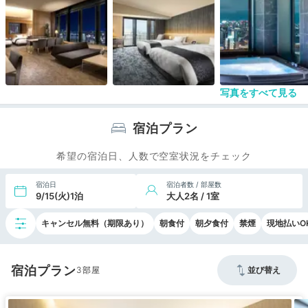
写真をすべて見る
宿泊プラン
希望の宿泊日、人数で空室状況をチェック
宿泊日
宿泊者数 / 部屋数
9/15(火)1泊
大人2名 / 1室
キャンセル無料（期限あり）
朝食付
朝夕食付
禁煙
現地払いO
宿泊プラン
3
並び替え