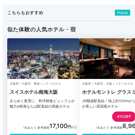
こちらもおすすめ
Pickup
似た体験の人気ホテル・宿
大阪府 / 大阪市、難波 / シティホテル
大阪府 / 大阪市、大阪 / シティホテル
スイスホテル南海大阪
ホテルモントレ グラス
阪
きらめく夜景に、和洋朝食ビュッフェが
JR難波駅直結！地上約100mか
魅力♪南海なんば駅直結の高級ホテル
が美しい英国風ホテル
41%OFF
17,100
8,9
1名あたり 参考価格
1名あたり 参考価格