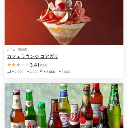
バー 雲雲～KUMOKUMO～
「雲雲～KUMOKUMO～」は
大阪・なんばの夜景が望
めるバーラウンジ
。シックな雰囲気で心地よく過ごせま
す。大和張りの壁面やゆったりと腰を落ち着けるソファ
カフェ、喫茶店
シートが寛げます。ドリンクの他にカツサンドやステー
カフェラウンジ コアガリ
キもあり。
3.41
110件
￥2,000～￥2,999
￥2,000～￥2,999
2日目
Breakfast
08:00
ホテル11階