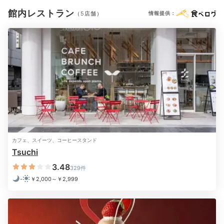
夕食はレストラン「ユラユラ」でビュッフェを。ポーク
館内レストラン
グリルやハンバーグなど
お肉料理を中心とした内容でボ
（5店舗）
情報提供：
リューム満点です
。ライブキッチンでは出来立て熱々の
料理を提供。スイーツも好きなだけどうぞ♪
Bar
21:00
ホテル最上階
大人が寛げる空間
圧巻の夜景を堪能
カフェ、スイーツ、コーヒースタンド
Tsuchi
3.48
329件
-
￥2,000～￥2,999