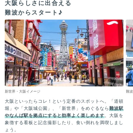
大阪らしさに出合える
難波からスタート♪
新世界・大阪イメージ
難波
大阪といったらコレ！という定番のスポットへ。「道頓
堀」や「大阪城公園」、「新世界」をめぐるなら
難波駅
やなんば駅を拠点にすると効率よく楽しめます
。大阪を
象徴する看板と記念撮影したり、食い倒れを満喫しまし
ょう。