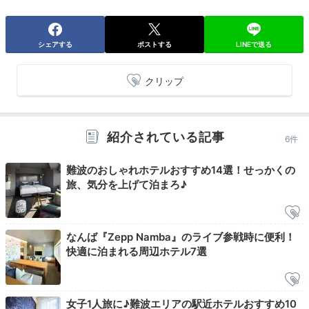
ロビー
ロビ
12時チェックアウトなので、のんびり荷物の整理がで
シェアする
ポストする
LINEで送る
きたり、慌てずに身支度ができるのが嬉しい。朝食後に
少し休息して観光の予定を立てるのもいいですね。館内
クリップ
の美術品を眺めるのも◎。準備ができたら出発しましょ
う。
紹介されている記事
6件
Return trip
難波のおしゃれホテルおすすめ14選！せっかくの
17:00
旅、気分を上げて泊まろ♪
美術品もハイクラス
伝統に浸れるホテル
なんば『Zepp Namba』のライブ参戦時に便利！
快適に泊まれる周辺ホテル7選
ゲストが心地よく過ごせるように空間にこだわった「ホ
テルロイヤルクラシック大阪」。館内にはバー、レスト
ラン、カフェがあり、食事も楽しめます。なんばの中心
女子1人旅に♪難波エリアの駅近ホテルおすすめ10