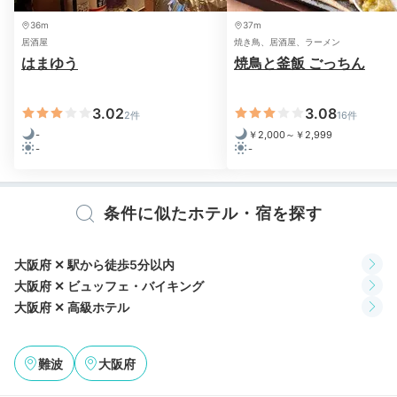
す。
36m
37m
居酒屋
焼き鳥、居酒屋、ラーメン
はまゆう
焼鳥と釜飯 ごっちん
Check-out
12:00
3.02
3.08
2件
16件
ホテルを出発
-
￥2,000～￥2,999
余裕を持って出発
-
-
12時チェックアウト
条件に似たホテル・宿を探す
大阪府 ✕ 駅から徒歩5分以内
大阪府 ✕ ビュッフェ・バイキング
大阪府 ✕ 高級ホテル
難波
大阪府