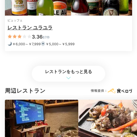
朝日を浴びながら朝食
一日を笑顔でスタート
ビュッフェ
レストラン ユラユラ
3.36
87件
￥6,000～￥7,999
￥5,000～￥5,999
レストランをもっと見る
周辺レストラン
情報提供：
朝食イメージ
朝食
朝食はレストラン「ハフ」でビュッフェを。サラダやフ
ルーツ、パン、総菜など
和洋織り交ぜた料理が並びま
す
。ローストビーフやカルパッチョなど気分が上がるメ
ニューも♪デザートも充実！朝から口福気分で過ごせま