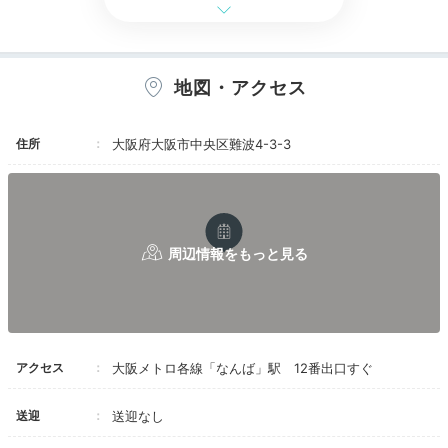
地図・アクセス
スタンダードハリウッドツイン
プレ
住所
大阪府大阪市中央区難波4-3-3
プレミアムとスタンダードの全150室。ツインタイプ以
上は、約30㎡以上の広さでゆったり過ごせます。木材
が多いナチュラルな内装で、
一歩入るとそこは“都会の
オアシス”
。全室バストイレ別、洗い場付で快適に過ご
せます。
Activity
アクセス
大阪メトロ各線「なんば」駅 12番出口すぐ
17:00
送迎
送迎なし
アート探しの旅へ