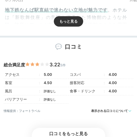
地下鉄なんば駅直結で迷わない立地が魅力です
。ホテル
は「新歌舞伎座」の意匠を継承した博物館のような外
観。随所にアートが飾られていて、美術館のような雰囲
気も。開放的なロビーを通ってフロントでチェックイン
しましょう。
口コミ
3.22
総合満足度
5件
Room
15:30
アクセス
5.00
コスパ
4.00
客室
4.50
接客対応
4.00
日本美を実感できる
風呂
食事・ドリンク
4.00
評価なし
ゆとりのある客室
バリアフリー
評価なし
情報提供：フォートラベル
表示される口コミについて
口コミをもっと見る