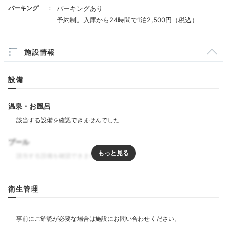
館内を探索
パーキング
パーキングあり
予約制。入庫から24時間で1泊2,500円（税込）
施設情報
設備
温泉・お風呂
作品
プール
現代
館内にはフロントやエレベーターホール、客室廊下とい
ったパブリック・スペースと各客室に、
100点以上の美
リラクゼーション
術作品を展示しています
。「ギャラリー日和」にもたく
衛生管理
エステ・マッサージ
さんのアートが。美術館にいるように感性を刺激してく
れますよ。
飲食