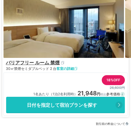
バリアフリー ルーム 禁煙
30㎡
禁煙
セミダブルベッド 2 台
客室の詳細
18%OFF
26,600円
21,948
1名あたり（1泊2名利用時）
日付を指定して宿泊プランを探す
割引前の料金について