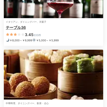
夜景を一望しながらゆったりと美食を堪能。サプライズ
+2
で誕生日のデザート盛り合わせも出てきて嬉しかったで
す！
イタリアン、ダイニングバー、洋菓子
テーブル36
3.45
333件
Night
￥8,000～￥9,999
￥5,000～￥5,999
22:00
大切な日を祝して乾杯
中華料理、ダイニングバー、飲茶・点心