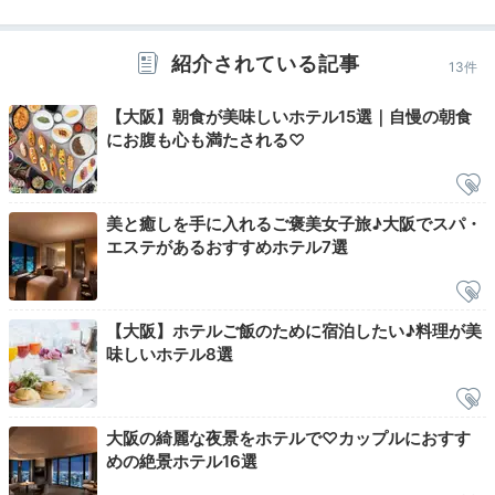
天空のビュッフェで
絶景の朝食を味わう
紹介されている記事
13件
【大阪】朝食が美味しいホテル15選｜自慢の朝食
にお腹も心も満たされる♡
美と癒しを手に入れるご褒美女子旅♪大阪でスパ・
エステがあるおすすめホテル7選
【大阪】ホテルご飯のために宿泊したい♪料理が美
テーブル36
テー
味しいホテル8選
朝食は「テーブル36」で和洋ビュッフェをいただけま
す。種類豊富なパンに、契約農家から仕入れた新鮮な泉
州野菜やフルーツをはじめ、おかゆや味噌汁、焼き魚な
大阪の綺麗な夜景をホテルで♡カップルにおすす
めの絶景ホテル16選
ど和食も充実。
自然光が降り注ぐ明るい会場
で、朝食
を。