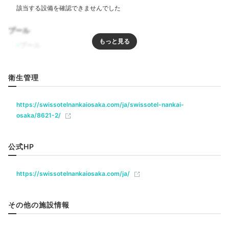
プールにはジャグジーも
トリ
プール
二人でお祝いした後は11階にある「ピュロヴェル スパ
プール
＆スポーツ」へ。エステや屋内プール、サウナ、ジャグ
ジー、ジムで心身ともにリフレッシュ。
エステはオーガ
リラクゼーション
衛生管理
ニックのスパ製品を使ったナチュラル派
です。
ジム・フィットネス
https://swissotelnankaiosaka.com/ja/swissotel-nankai-
osaka/8621-2/
飲食
Dinner
レストラン
ルームサービス
19:00
公式HP
生演奏と夜景にうっとり
ベビー＆子供関連
https://swissotelnankaiosaka.com/ja/
豪華なディナーを
部屋情報
その他の施設情報
コネクティングルーム