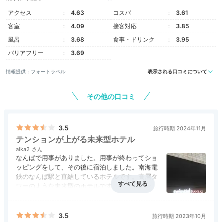
アクセス
4.63
コスパ
3.61
sakogourmet
客室
4.09
接客対応
3.85
風呂
3.68
食事・ドリンク
3.95
「スイスアドバンテージルーム」というお部屋に宿泊しました。眺
望や客室内の散策を楽しみました。お部屋の中で写真をたくさん撮
バリアフリー
3.69
りました！
情報提供：フォートラベル
表示される口コミについて
その他の口コミ
Freetime
16:00
3.5
旅行時期 2024年11月
テンションが上がる未来型ホテル
特別な記念日なら
aika2
なんばで用事がありました。用事が終わってショ
客室にサプライズも
ッピングをして、その後に宿泊しました。南海電
鉄のなんば駅と直結しているホテルです。高層タ
ワーのような未来型のホテルです。テンションが
上がりました。入口が少し複雑でしたが、慣れれ
ば、問題はないと思いました。スペースを活用し
た内容でしたので、メリットを感じる事ができま
3.5
旅行時期 2023年10月