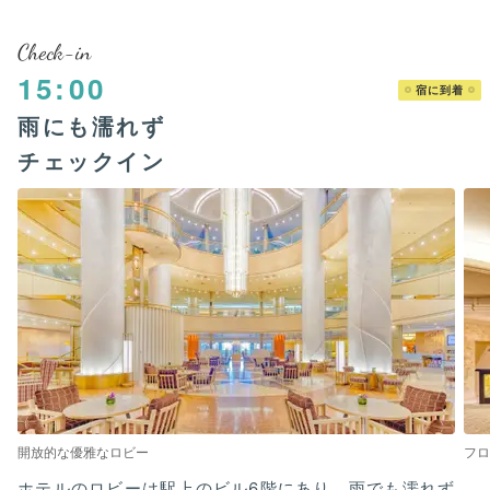
Check-in
15:00
宿に到着
雨にも濡れず
チェックイン
開放的な優雅なロビー
フロ
ホテルのロビーは駅上のビル6階にあり、雨でも濡れず