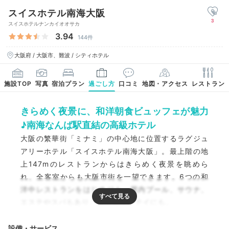
スイスホテル南海大阪
3
スイスホテルナンカイオオサカ
3.94
144件
大阪府 / 大阪市、難波 / シティホテル
施設TOP
写真
宿泊プラン
過ごし方
口コミ
地図・アクセス
レストラン
きらめく夜景に、和洋朝食ビュッフェが魅力
♪南海なんば駅直結の高級ホテル
大阪の繁華街「ミナミ」の中心地に位置するラグジュ
アリーホテル「スイスホテル南海大阪」。最上階の地
上147mのレストランからはきらめく夜景を眺めら
れ、全客室からも大阪市街を一望できます。6つの和
洋中レストランをはじめジム、屋内プール、サウナ、
エステやスパもあり、おこもりステイにも。
設備・サービス