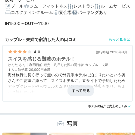
プール
ジム・フィットネス
レストラン
ルームサービス
コネクティングルーム
宴会場
パーキングあり
編集部おすすめの３つのポイント
IN
15:00〜
OUT
〜11:00
「関西空港駅」から乗換え無し！難波に位置する抜群の
利便性
カップル・夫婦で宿泊した人の口コミ
もっと見る
スイスと日本のデザインが融合した客室。全室から大阪
の街を一望
4.0
旅行時期 2020年8月
スイスを感じる難波のホテル！
泉州野菜やフルーツ、焼き立てパンに卵料理♡絶景空間
けんた
で朝食を
利用目的
観光
利用した際の同行者
カップル・夫婦
１人１泊予算
20,000円未満
海外旅行に長く行って無いので外資系ホテルに泊まりたいという奥
さんのご要望に添って、スイスホテルに。直サイトで予約したため
アップグレードやらウェルカムドリンクやら色々特典もあり、ちょ
っと嬉しかった。
ただちょっと作りが古いのか、トイレバス一体のユニットバスはい
アクセス
3.5
コスパ
3.5
客室
4.5
接客対応
4.0
風呂
1.0
けてなかった。
食事・ドリンク
評価なし
バリアフリー
評価なし
ホテルの紹介と売上のしくみ
あべのハルカスと通天閣を両方見れました～！
写真