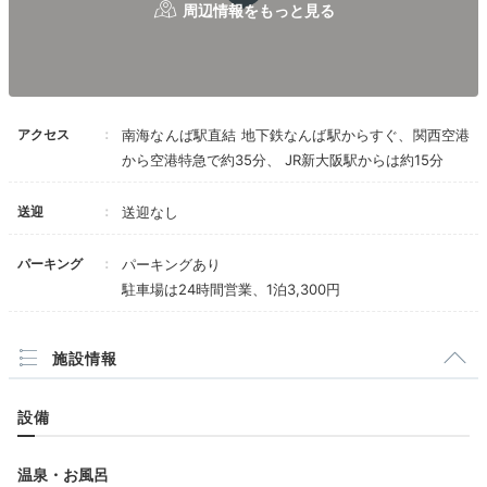
用意されていて大変感動しました！誕生日ケーキを食べ
+1
て幸せな気分になりました。
アクセス
南海なんば駅直結 地下鉄なんば駅からすぐ、関西空港
Relax
から空港特急で約35分、 JR新大阪駅からは約15分
16:30
スパやジャグジーで
送迎
送迎なし
自分にご褒美時間
パーキング
パーキングあり
駐車場は24時間営業、1泊3,300円
施設情報
設備
温泉・お風呂