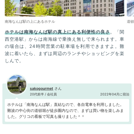
南海なんば駅の上にあるホテル
道頓
ホテルは南海なんば駅の真上にある利便性の良さ
。「関
西空港駅」からは南海線で乗換え無しで来られます。車
の場合は、24時間営業の駐車場を利用できますよ。難
波に着いたら、まずは周辺のランチやショッピングを楽
しんで。
sakogourmet
20代前半 / 会社員
2022年04月に宿泊
ホテルは「南海なんば駅」直結なので、各自電車を利用しました。
難波の中心街の道頓堀が徒歩圏内なので、まずは買い物を楽しみま
した。グリコの看板で写真も撮りました＾＾