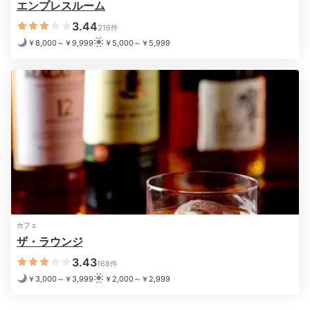
エンプレスルーム
3.44
216件
ワイ
￥8,000～￥9,999
￥5,000～￥5,999
夕食後は館内のバーや客室でお酒を楽しみましょう。
ワ
イン&ダイン「シュン」では世界中のワインが勢ぞろ
い
。おつまみには旬の野菜や魚介を軽く揚げた創作串揚
をいただけます。乾杯することで、また気分が盛り上が
りますね。
sakogourmet
夕食後はお部屋から夜景を見ながら、彼とお酒を飲みました。とて
カフェ
も良いひとときを過ごせました。
ザ・ラウンジ
3.43
168件
￥3,000～￥3,999
￥2,000～￥2,999
2日目