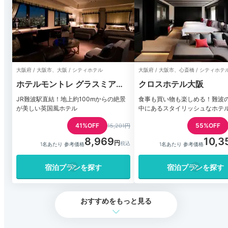
大阪府 / 大阪市、大阪 / シティホテル
大阪府 / 大阪市、心斎橋 / シティホテ
ホテルモントレ グラスミア大
クロスホテル大阪
阪
JR難波駅直結！地上約100mからの絶景
食事も買い物も楽しめる！難波
が美しい英国風ホテル
中にあるスタイリッシュなホテ
41%OFF
55%OFF
15,201円
8,969
10,3
1名あたり 参考価格
1名あたり 参考価格
宿泊プランを探す
宿泊プランを探す
おすすめをもっと見る