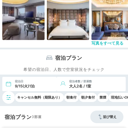
写真をすべて見る
宿泊プラン
希望の宿泊日、人数で空室状況をチェック
宿泊日
宿泊者数 / 部屋数
9/15(火)1泊
大人2名 / 1室
キャンセル無料（期限あり）
朝食付
朝夕食付
禁煙
現地払いO
宿泊プラン
3
並び替え