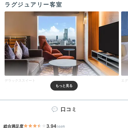
ラグジュアリー客室
デラックススイート
エグ
全546室のうちスイートルームは28室。スイスのモダ
ンさと日本の伝統を融合したインテリアで、
どのお部屋
からも大阪市街のスカイラインを眺められます
。エグゼ
口コミ
クティブ／スイート宿泊者は専用ラウンジも利用可能。
3.94
総合満足度
144件