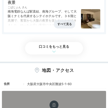
した。
夜景
こばじょん
南海電鉄なんば駅直結、南海グループ、そして大
阪ミナミを代表するシテイホテルです。３６階と
高層で、客室から大阪の夜景を楽しむことができ
ました。ゆったり広い客室にはクラシックな雰囲
気の部屋もあるそうです。外に出るのがもったい
ないと思ってしまいます。
お祝いプレート一例
たまスケさんの投稿
記念日なら各種のオプションサービスを利用してはいか
口コミをもっと見る
が？客室にスイーツの用意をお願いできたり、レストラ
ンでケーキと写真撮影のサービスを受けられたりしま
す。サプライズで記念日を盛り上げましょう。気になる
方はホテルまで確認を♪
地図・アクセス
住所
大阪府大阪市中央区難波5-1-60
sakogourmet
誕生日と予約時に書いたら、お部屋にケーキプレートが