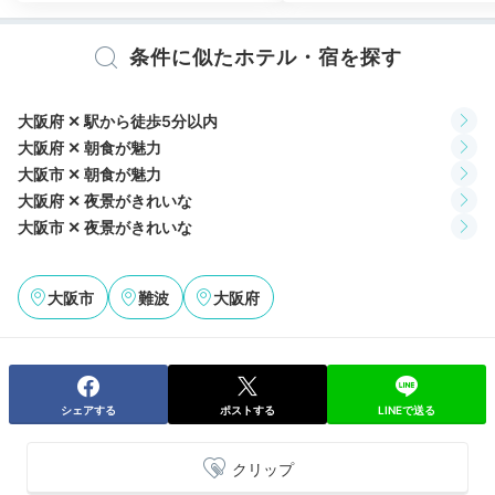
ホテルからの景色
クイ
条件に似たホテル・宿を探す
客室から差し込む朝日で目が覚めたら、ゆったりバスタ
イム。
バスアメニティは自然派コスメ「ピュロヴェル」
です
。スイスの花や木から採れたエッセンシャルオイル
大阪府 ✕ 駅から徒歩5分以内
を使っているので、香りもナチュラル。
大阪府 ✕ 朝食が魅力
大阪市 ✕ 朝食が魅力
大阪府 ✕ 夜景がきれいな
大阪市 ✕ 夜景がきれいな
sakogourmet
大阪市
難波
大阪府
朝はホテルのふかふかベッドでごろごろしながら過ごしました。夜
景と一変、客室から朝焼けを眺めるのも最高でした。
シェアする
ポストする
LINEで送る
Breakfast
07:30
クリップ