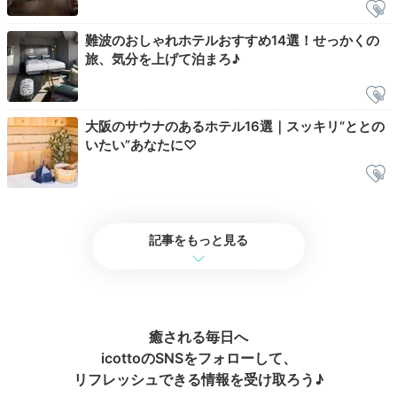
難波のおしゃれホテルおすすめ14選！せっかくの
旅、気分を上げて泊まろ♪
sakogourmet
朝食もビュッフェでした。カマンベールチーズとスモー
大阪のサウナのあるホテル16選｜スッキリ“ととの
クサーモンがあって大興奮！パンの種類も豊富で、シリ
+2
いたい”あなたに♡
アルやヨーグルトコーナー、フルーツコーナーも充実。
記事をもっと見る
Check-out
10:00
宿を出発
お土産を購入して
癒される毎日へ
チェックアウト
icottoのSNSをフォローして、
リフレッシュできる情報を受け取ろう♪