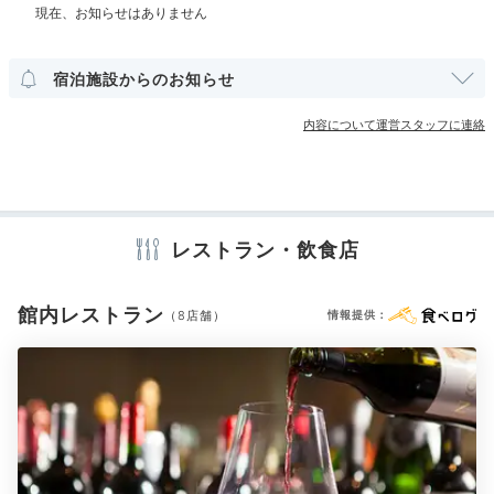
その他館内施設
宿泊施設からのお知らせ
宴会場
クリーニングサービス
内容について運営スタッフに連絡
アメニティ
テレビ
冷蔵庫
ミニバー
エアコン
アイロン
スリッパ
テーブル36
テー
セーフティボックス
洗浄機付トイレ
パジャマ
歯ブラシ
館内には和食、中華、鉄板焼き、ビュッフェの4つのレ
カミソリ
シャンプー
コンディショナー
ボディソープ
タオル
ストランがあります。記念日なら、地上147mの最上階
バスタオル
ドライヤー
レストラン・飲食店
お茶セット
電気ポット
に位置する「テーブル36」がおすすめ。生演奏と夜景
に酔いしれながら、地中海周辺諸国をテーマとしたお料
館内レストラン
（8店舗）
情報提供：
理をいただけます。
※設備・アメニティは、確認が取れている情報を表示しています。
sakogourmet
最上階のレストランでビュッフェを頂きました。大阪の