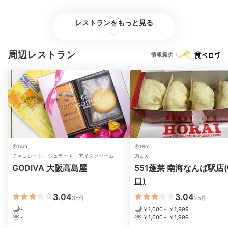
レストランをもっと見る
Morning
周辺レストラン
情報提供：
06:00
朝のお風呂タイムで
身も心もリフレッシュ
14m
18m
チョコレート、ジェラート・アイスクリーム
肉まん
GODIVA 大阪高島屋
551蓬莱 南海なんば駅店
口)
3.04
3.04
35件
25件
-
￥1,000～￥1,999
-
￥1,000～￥1,999