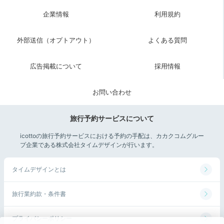
11:00
企業情報
利用規約
宿周辺
繁華街「ミナミ」を
外部送信（オプトアウト）
よくある質問
彼と二人でぶらり散策
広告掲載について
採用情報
お問い合わせ
旅行予約サービスについて
icottoの旅行予約サービスにおける予約の手配は、カカクコムグルー
プ企業である株式会社タイムデザインが行います。
タイムデザインとは
戎橋
旅行業約款・条件書
チェックアウト後はミナミ観光へ。宿から徒歩約10分
圏内には「道頓堀商店会」や「戎橋」があります。ぶら
プライバシーポリシー
ぶら歩いて、大阪名物の粉もんグルメの食べ歩きや買物