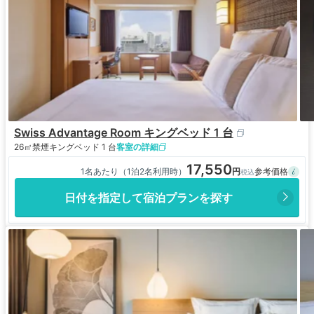
Swiss Advantage Room キングベッド 1 台
26㎡
禁煙
キングベッド 1 台
客室の詳細
17,550
1名あたり（1泊2名利用時）
日付を指定して宿泊プランを探す