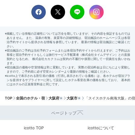
「スイスグルメ」のスイーツ
プラ
朝食後は、ロビーフロアにある
「スイスグルメ」でホテ
ルメイドのペストリーや焼き菓子をチェック
しません
か。見ているだけで心がおどるカラフルなスイーツは友
人や家族へのお土産に。自分用にも買っちゃいましょう
TOP
全国のホテル・宿
大阪府
大阪市
「スイスホテル南海大阪」の
♪
ページトップ
icotto TOP
icottoについて
Sightseeing