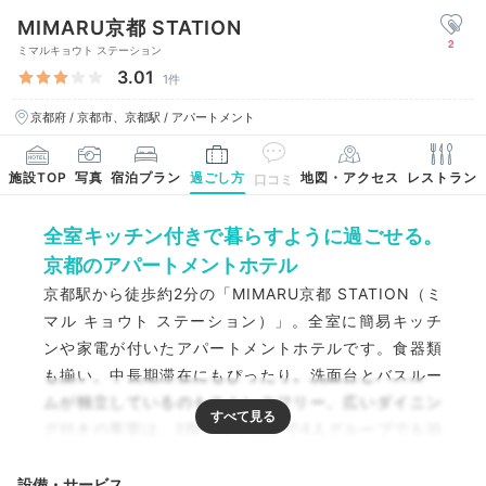
MIMARU京都 STATION
2
ミマルキョウト ステーション
3.01
1件
京都府 / 京都市、京都駅 / アパートメント
施設TOP
写真
宿泊プラン
過ごし方
地図・アクセス
レストラン
口コミ
全室キッチン付きで暮らすように過ごせる。
京都のアパートメントホテル
京都駅から徒歩約2分の「MIMARU京都 STATION（ミ
マル キョウト ステーション）」。全室に簡易キッチ
ンや家電が付いたアパートメントホテルです。食器類
も揃い、中長期滞在にもぴったり。洗面台とバスルー
ムが独立しているのもストレスフリー。広いダイニン
グ付きの客室は、2段ベッド付きで4人グループでも泊
まれます。大きなカビゴンのぬいぐるみが置かれた
「ポケモンルーム」もキュート♪
設備・サービス