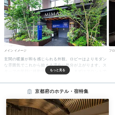
メイン イメージ
フロ
玄関の暖簾が和を感じられる外観。ロビーはよりモダン
な雰囲気でこれから始まる滞在に気分が上がります。ス
タッフの笑顔に移動疲れも癒えます。まずはフロントで
チェックインしましょう。ロビーでアメニティの確認も
お忘れなく。
京都府のホテル・宿特集
Room