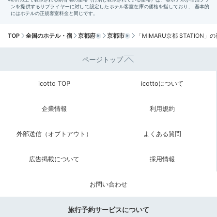
TOP
全国のホテル・宿
京都府
京都市
「MIMARU京都 STATION」
ページトップ
icotto TOP
icottoについて
ロビー
エン
企業情報
利用規約
出発の時間まで余裕があれば、コインランドリーを使っ
て洗濯をしてもいいですし、宿の周辺を散策するのもい
外部送信（オプトアウト）
よくある質問
いですね。
「東本願寺」や鴨川までは徒歩15分圏内
。
準備ができたらフロントでチェックアウトしましょう。
広告掲載について
採用情報
お問い合わせ
Return trip
15:00
旅行予約サービスについて