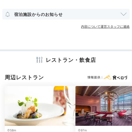
ランドリーコーナー
宿泊施設からのお知らせ
アメニティ
内容について運営スタッフに連絡
テレビ
冷蔵庫
エアコン
スリッパ
セーフティボックス
洗浄機付トイレ
パジャマ
カミソリ
洗顔
シャンプー
コンディショナー
ボディソープ
タオル
バスタオル
バスルームのシャワー
深め
ドライヤー
キッチン
電子レンジ
電気ポット
加湿器
昼間の京都観光で歩き疲れたら、夜は大きなバスタブに
レストラン・飲食店
湯をはって一日の疲れを癒しましょう。グループで宿泊
をしても洗面台とトイレが独立しているのでストレスフ
※設備・アメニティは、確認が取れている情報を表示しています。
周辺レストラン
情報提供：
リー。
コインランドリーもあるので、連泊の際も安心で
す
。
Night
22:00
58m
97m