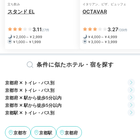
お酒とおつまみを用意
立ち飲み
イタリアン、ピザ、ビュッフェ
スタンド EL
OCTAVAR
お部屋で飲みなおそう
3.11
3.27
27件
139件
￥2,000～￥2,999
￥4,000～￥4,999
￥1,000～￥1,999
￥3,000～￥3,999
条件に似たホテル・宿を探す
京都府 ✕ トイレ・バス別
京都市 ✕ トイレ・バス別
客室での食事イメージ
ポケ
京都府 ✕ 駅から徒歩5分以内
京都市 ✕ 駅から徒歩5分以内
酒どころ伏見をはじめ、京都には美味しい日本酒が豊富
京都駅 ✕ トイレ・バス別
です。京都駅でおつまみと一緒に購入しておいて、寝る
前の晩酌を楽しみましょう。
宿ではカードゲームの貸出
もあり
。フロントで確認してみましょう。
京都市
京都駅
京都府