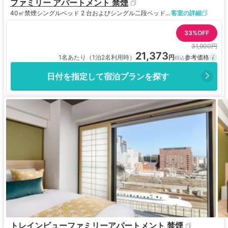
ファミリー アパートメント 禁煙
40㎡
禁煙
シングルベッド 2 台およびシングル二段ベッド 1 台
客室の詳細
33%OFF
31,900円
21,373
1名あたり（1泊2名利用時）
日付を指定して宿泊プランを探す
トレインビューファミリーアパートメント 禁煙