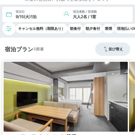
宿泊日
宿泊者数 / 部屋数
9/15(火)1泊
大人2名 / 1室
キャンセル無料（期限あり）
朝食付
朝夕食付
禁煙
現地払いO
宿泊プラン
3
並び替え