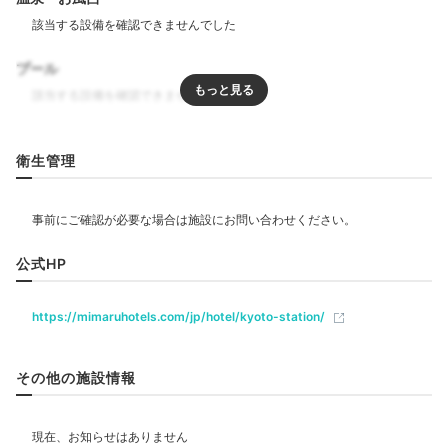
モリタ屋 JR京都伊勢丹店
吉田
fumitakaさんの投稿
プール
宿で食事の提供がないので、
夕食はお部屋で食べるか外
食を楽しみましょう
。京都駅のデパートで食事をした
り、徒歩圏内にはうどんや焼き鳥、和食店も豊富です。
リラクゼーション
少し呑みすぎても歩いて帰れる距離がいいところ。
衛生管理
飲食
Relax
21:00
公式HP
ベビー＆子供関連
バストイレ別が嬉しい
https://mimaruhotels.com/jp/hotel/kyoto-station/
深めの浴槽で休息時間
部屋情報
その他の施設情報
コネクティングルーム
その他館内施設