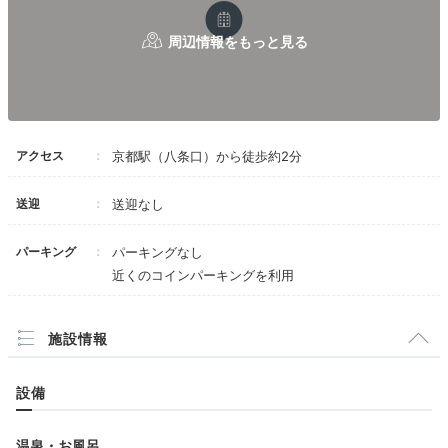
います。
Dinner
19:00
ホテルから京都駅まで徒歩約2分
アクセス
京都駅（八条口）から徒歩約2分
外食に困らない
送迎
送迎なし
京都駅周辺のグルメ
パーキング
パーキングなし
近くのコインパーキングを利用
施設情報
設備
温泉・お風呂