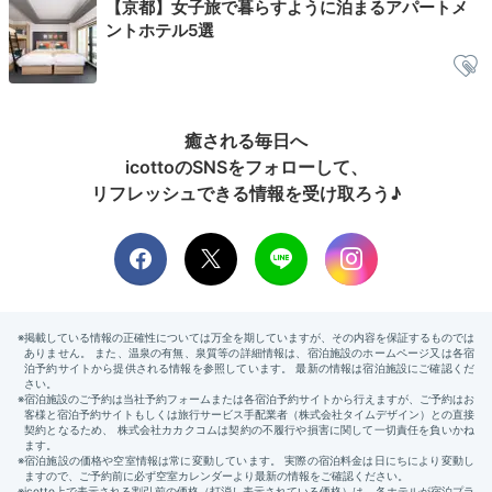
【京都】女子旅で暮らすように泊まるアパートメ
ントホテル5選
客室 朝食イメージ
オガ
オーナー写真さんの投稿
宿で朝食の提供がないので、周辺で外食するかお部屋で
癒される毎日へ
いただきましょう。京都駅には早朝オープンの店も豊富
icottoのSNSをフォローして、
です。また、美味しいパン屋さんもあるので散歩がてら
リフレッシュできる情報を受け取ろう♪
お買い物をしにいくのもおすすめです。
Check-out
11:00
宿を出発
ゆっくりお仕度できる
11時チェックアウト