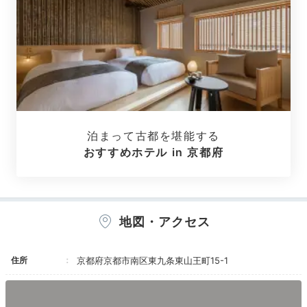
15:30
全室にキッチン付き
機能性抜群の客室
泊まって古都を堪能する
おすすめホテル in 京都府
地図・アクセス
ポケモンルーム カビゴン
ポケ
簡易キッチン付でお部屋で自炊ができます
。家電や食器
住所
京都府京都市南区東九条東山王町15-1
も揃っているので、食材を購入してパーティーもできま
すよ。ポケモンルームや2段ベッド付き、新幹線が見え
る、お庭付きなど多彩な10タイプの客室が用意されて