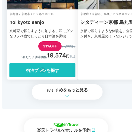
京都府 / 京都市 / ビジネスホテル
京都府 / 京都市、烏丸 / ビジネスホテ
nol kyoto sanjo
シタディーン京都 烏丸
京町家で暮らすように泊まる。和モダン
京都で暮らすような体験を。全
なリノベ宿でしっとり日本酒を満喫
ン付き、京町屋のようなレジデ
31%OFF
27,963円
19,574
1名あたり 参考価格
宿泊プランを探す
おすすめをもっと見る
楽天トラベルでホテルを予約