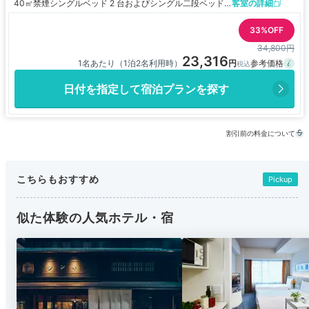
40㎡
禁煙
シングルベッド 2 台およびシングル二段ベッド 1 台
客室の詳細
33%OFF
34,800円
23,316
1名あたり（1泊2名利用時）
日付を指定して宿泊プランを探す
割引前の料金について
こちらもおすすめ
Pickup
似た体験の人気ホテル・宿