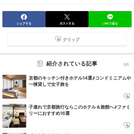
2日目
シェアする
ポストする
LINEで送る
クリップ
Breakfast
08:00
ホテルから京都駅まで徒歩約2分
紹介されている記事
3件
京都の朝を満喫！
朝ごはんの買い出し
京都のキッチン付きホテル14選♪コンドミニアムや
一棟貸しで女子旅を
子連れで京都旅行ならこのホテル＆旅館へ♪ファミ
リーにおすすめ16選