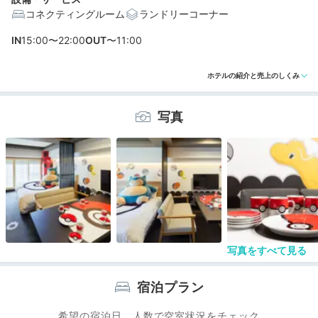
コネクティングルーム
ランドリーコーナー
IN
15:00〜22:00
OUT
〜11:00
編集部おすすめの３つのポイント
ホテルの紹介と売上のしくみ
洗面・バスルーム別で快適。ポケモンルームなど10タイ
プの客室
写真
暮らすように泊まる♩全室にキッチン家電、ダイニング
テーブル付
京都駅近くの好立地。奈良や滋賀などの関西方面の拠点
におすすめ
写真をすべて見る
宿泊プラン
希望の宿泊日、人数で空室状況をチェック