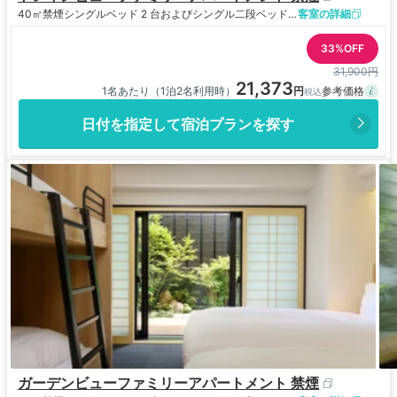
40㎡
禁煙
シングルベッド 2 台およびシングル二段ベッド 1 台
客室の詳細
33%OFF
31,900円
21,373
1名あたり（1泊2名利用時）
日付を指定して宿泊プランを探す
ガーデンビューファミリーアパートメント 禁煙