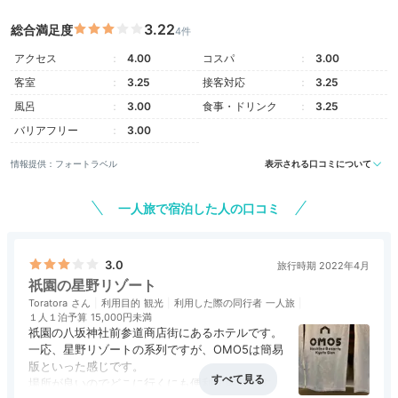
ホテルスタッフのおすすめ
3.22
総合満足度
4件
総支配人
アクセス
4.00
コスパ
3.00
赤は麻の葉模様に銀朱・緋・桜の色、緑は籠目模様に
客室
3.25
接客対応
3.25
鶸・苔・裏柳の色、青は青海波模様に瑠璃紺・千草・勿
風呂
3.00
食事・ドリンク
3.25
忘草の色を、客室の中で組み合わせています。
バリアフリー
3.00
情報提供：フォートラベル
表示される口コミについて
Activity
一人旅で宿泊した人の口コミ
16:00
3.0
旅行時期 2022年4月
祇園の街をふらっと散歩
祇園の星野リゾート
抹茶を立ててお茶会も
Toratora
利用目的
観光
利用した際の同行者
一人旅
１人１泊予算
15,000円未満
祇園の八坂神社前参道商店街にあるホテルです。
一応、星野リゾートの系列ですが、OMO5は簡易
版といった感じです。
場所が良いのでどこに行くにも便利な場所です。