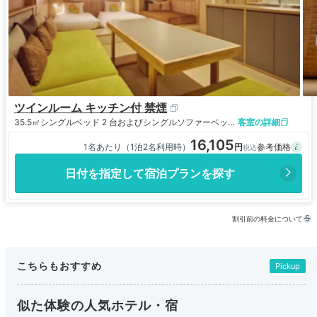
ツインルーム キッチン付 禁煙
35.5㎡
シングルベッド 2 台およびシングルソファーベッド 2 台
客室の詳細
16,105
1名あたり（1泊2名利用時）
日付を指定して宿泊プランを探す
割引前の料金について
こちらもおすすめ
Pickup
似た体験の人気ホテル・宿