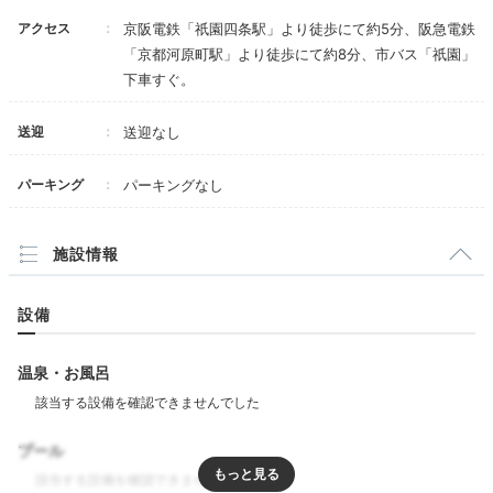
た。
アクセス
京阪電鉄「祇園四条駅」より徒歩にて約5分、阪急電鉄
「京都河原町駅」より徒歩にて約8分、市バス「祇園」
下車すぐ。
送迎
送迎なし
Dinner
19:00
パーキング
パーキングなし
お部屋で仕出し夕食も！
京都の食文化を体験
施設情報
設備
温泉・お風呂
プール