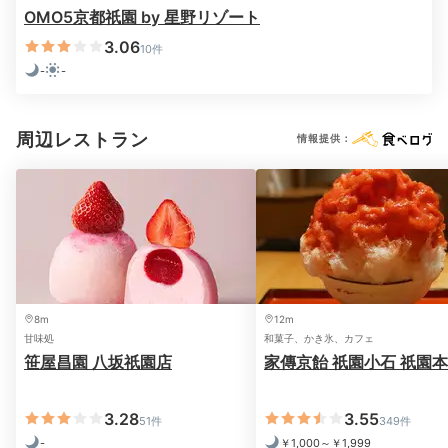
ったり設計です。靴を脱いで自宅のように寛ぎましょ
OMO5京都祇園 by 星野リゾート
う。「OMOベース」には24時間利用できるウォーター
3.06
10件
サーバーや飲み物、入浴剤などが揃う自動販売機も。
-
-
周辺レストラン
情報提供：
peco_nao
食後は、ホテルで購入した入浴剤を入れてゆっくりお風呂に浸か
り、お部屋で珈琲やお茶を飲みながら友達と夜遅くまで話していま
した。
8m
12m
甘味処
和菓子、かき氷、カフェ
2日目
笹屋昌園 八坂祇園店
家傳京飴 祇園小石 祇園
3.28
3.55
51件
349件
Morning
-
￥1,000～￥1,999