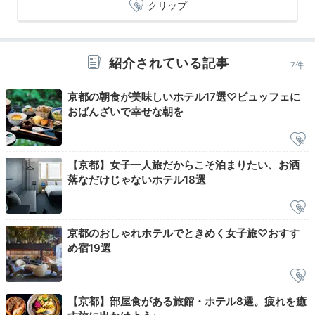
クリップ
く、貴重な体験をどうぞ。ツアー後には「御香煎」でホ
ッと一息。
紹介されている記事
7件
京都の朝食が美味しいホテル17選♡ビュッフェに
peco_nao
おばんざいで幸せな朝を
朝早くに起き、朝食の前に「円山公園」の周辺をお散歩
しました。早朝で人が居なくて、ゆっくりした時間を過
+2
ごせました。
【京都】女子一人旅だからこそ泊まりたい、お洒
落なだけじゃないホテル18選
ホテル公式
京都のおしゃれホテルでときめく女子旅♡おすす
ホテルスタッフのおすすめ
め宿19選
総支配人
早起きが苦手な方もいるかもしれませんが、早朝に出発
することがこのツアーのこだわり。人混みを避けて、粋
【京都】部屋食がある旅館・ホテル8選。疲れを癒
な祇園を独り占めすることができます。