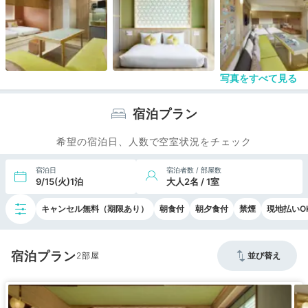
写真をすべて見る
宿泊プラン
希望の宿泊日、人数で空室状況をチェック
宿泊日
宿泊者数 / 部屋数
9/15(火)1泊
大人2名 / 1室
キャンセル無料（期限あり）
朝食付
朝夕食付
禁煙
現地払いO
宿泊プラン
2
並び替え