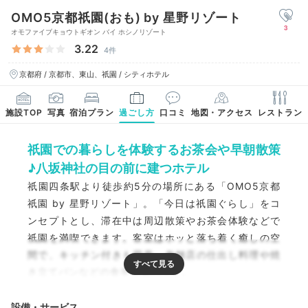
OMO5京都祇園(おも) by 星野リゾート
3
オモファイブキョウトギオン バイ ホシノリゾート
3.22
4件
京都府 / 京都市、東山、祇園 / シティホテル
施設TOP
写真
宿泊プラン
過ごし方
口コミ
地図・アクセス
レストラン
祇園での暮らしを体験するお茶会や早朝散策
♪八坂神社の目の前に建つホテル
祇園四条駅より徒歩約5分の場所にある「OMO5京都
祇園 by 星野リゾート」。「今日は祇園ぐらし」をコ
ンセプトとし、滞在中は周辺散策やお茶会体験などで
祇園を満喫できます。客室はホッと落ち着く癒しの空
間で、キッチン付きも用意。老舗店の仕出し料理や焼
き立てパンなどの食事も魅力です。
設備・サービス