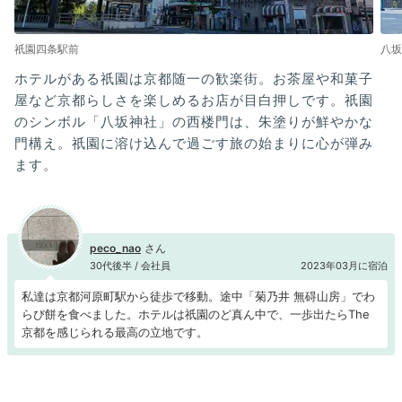
祇園四条駅前
八坂
ホテルがある祇園は京都随一の歓楽街。お茶屋や和菓子
屋など京都らしさを楽しめるお店が目白押しです。祇園
のシンボル「八坂神社」の西楼門は、朱塗りが鮮やかな
門構え。祇園に溶け込んで過ごす旅の始まりに心が弾み
ます。
peco_nao
30代後半 / 会社員
2023年03月に宿泊
私達は京都河原町駅から徒歩で移動。途中「菊乃井 無碍山房」でわ
らび餅を食べました。ホテルは祇園のど真ん中で、一歩出たらThe
京都を感じられる最高の立地です。