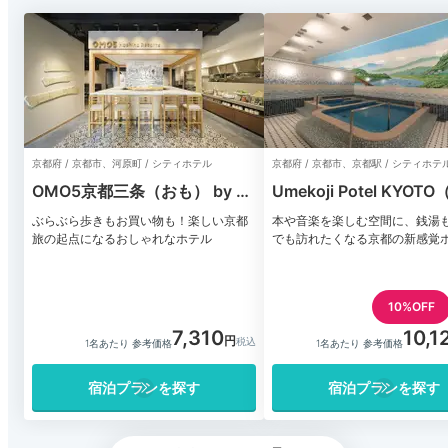
京都府 / 京都市、河原町 / シティホテル
京都府 / 京都市、京都駅 / シティホテ
OMO5京都三条（おも） by 星
Umekoji Potel KYOT
野リゾート
路ポテル京都）
ぶらぶら歩きもお買い物も！楽しい京都
本や音楽を楽しむ空間に、銭湯
旅の起点になるおしゃれなホテル
でも訪れたくなる京都の新感覚
10%OFF
7,310
10,1
1名あたり 参考価格
1名あたり 参考価格
宿泊プランを探す
宿泊プランを探す