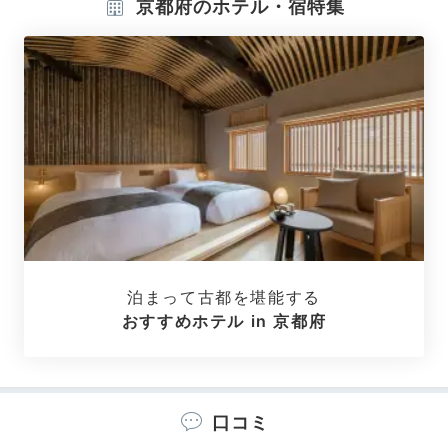
京都府のホテル・宿特集
茶の間ツイン
茶の
客室は
赤・緑・青のデザインタイプで日本の伝統文様を
表現
。木目調の家具や畳を中心にほっと落ち着く雰囲気
で、散りばめられた提灯に遊び心も感じられます。「茶
の間」タイプの客室は調理器具も揃うキッチン付き。
peco_nao
泊まって古都を堪能する
「座敷ダブル」のお部屋に友達と2人で泊まりました。
おすすめホテル in 京都府
畳のお座敷スペースや大きなテーブルがあり、ご近所で
+3
テイクアウトした食事をお部屋で楽しめました。
口コミ
ホテル公式