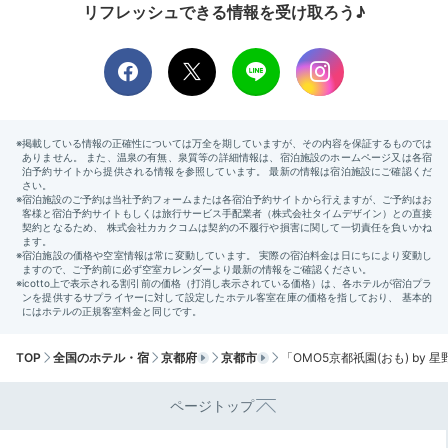
リフレッシュできる情報を受け取ろう♪
おへやベーカリーセット
ホー
「おへやベーカリーセット」では、客室のホームベーカ
リーで焼いたパンを豆乳ディップや粒あんなど6種類の
コンディメントとどうぞ。3室限定で仕出し割烹「泉
仙」の精進料理も予約可能です。地元の伝統料理で祇園
を満喫しましょう。
peco_nao
朝食は「おへやベーカリーセット」を利用。寝る前に自
分でホームベーカリーをセットし、朝から焼きたてパン
+1
と珈琲で贅沢な時間を過ごせました。
TOP
全国のホテル・宿
京都府
京都市
「OMO5京都祇園(おも) by
ページトップ
Check-out