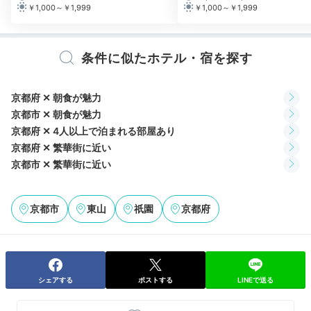
￥1,000～￥1,999
￥1,000～￥1,999
06:30
早朝の祇園を歩く
条件に似たホテル・宿を探す
静かな散策体験
京都府 ✕ 朝食が魅力
京都市 ✕ 朝食が魅力
京都府 ✕ 4人以上で泊まれる部屋あり
京都府 ✕ 繁華街に近い
京都市 ✕ 繁華街に近い
京都市
東山
祇園
京都府
祇園うるわし朝まいり①
祇
朝は早起きして、美しい町並みや神社などをゆっくり散
シェアする
ポストする
LINEで送る
策するのも◎ホテルの「祇園うるわし朝まいり」は祇園
を巡る無料の早朝ツアーです。静寂に包まれた祇園を歩