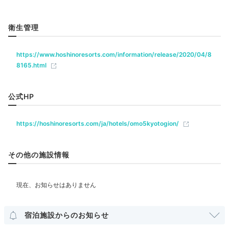
リラクゼーション
祇園おせわがかり
街で
衛生管理
祇園の町は飲食店が豊富。
「祇園おせわがかり」サービ
スでは予算に合ったお店を紹介
してくれます。事前予約
飲食
https://www.hoshinoresorts.com/information/release/2020/04/8
で、祇園の名店の味を客室で堪能できる「祇園のお仕出
8165.html
し」も利用可能。キッチン付き客室ならみんなでわいわ
い作るのも◎
ベビー＆子供関連
公式HP
https://hoshinoresorts.com/ja/hotels/omo5kyotogion/
部屋情報
peco_nao
その他の施設情報
近くのお寿司屋「木屋町 蘭」の小巻や、河原町駅のデ
その他館内施設
パ地下でサラダなどをテイクアウト。ホテルのロビーに
+1
ランドリーコーナー
ある自販機で野菜スープも購入して、お部屋で食べまし
た。
アメニティ
宿泊施設からのお知らせ
テレビ
冷蔵庫
スリッパ
セーフティボックス
洗浄機付トイレ