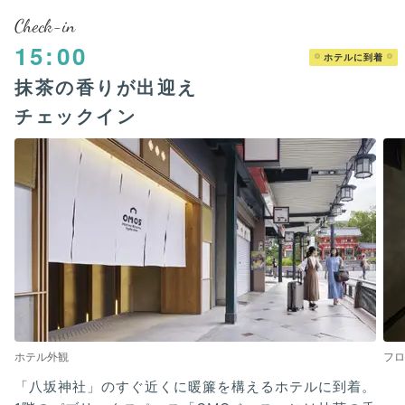
Check-in
15:00
ホテルに到着
抹茶の香りが出迎え
チェックイン
ホテル外観
フロ
「八坂神社」のすぐ近くに暖簾を構えるホテルに到着。