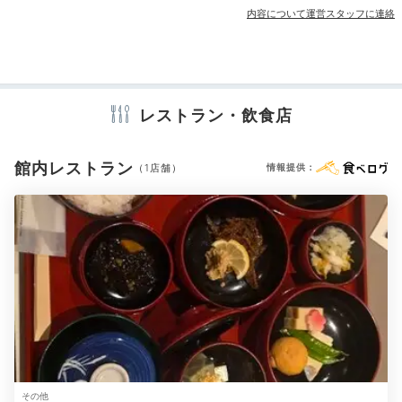
歯ブラシ
洗顔
シャンプー
コンディショナー
ボディソープ
内容について運営スタッフに連絡
Relax
タオル
バスタオル
ドライヤー
キッチン
電子レンジ
電気ポット
加湿器
21:00
お部屋でゆっくり
レストラン・飲食店
※設備・アメニティは、確認が取れている情報を表示しています。
旅の疲れを癒す
館内レストラン
（1店舗）
情報提供：
客室の靴脱ぎ場
客室
夕食後はお部屋でのんびり。
客室はバス・トイレ別
のゆ
その他