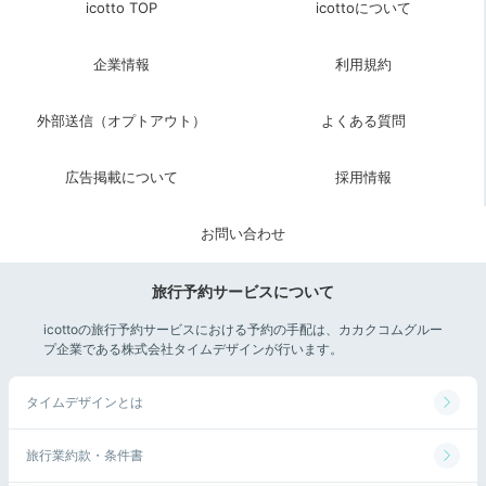
icotto TOP
icottoについて
11:00
ホテルを出発
企業情報
利用規約
寛ぎつつ荷物をまとめ
チェックアウト
外部送信（オプトアウト）
よくある質問
広告掲載について
採用情報
お問い合わせ
旅行予約サービスについて
icottoの旅行予約サービスにおける予約の手配は、カカクコムグルー
プ企業である株式会社タイムデザインが行います。
ご近所マップ
タイムデザインとは
ゆっくりと荷物をまとめてチェックアウト。出発前に、
ロビーの壁に描かれた「ご近所マップ」で周辺情報をチ
旅行業約款・条件書
ェックしておきたいですね。フロントで荷物の預かりサ