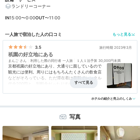
ランドリーコーナー
編集部おすすめの３つのポイント
IN
15:00〜0:00
OUT
〜11:00
1人旅から6名のグループ旅まで♪快適さと遊び心が魅力の
一人旅で宿泊した人の口コミ
もっと見る
客室
仕出しに自炊、焼きたてベーカリーなど選択肢豊富な食
3.5
旅行時期 2023年3月
事
祇園の好立地にある
まんご
利用した際の同行者
一人旅
１人１泊予算
30,000円未満
初めての祇園でも安心のサポート！豊富に揃うアクティ
京都祇園の好立地にあり、大通りに面しているので
ビティ
観光には便利。周りにはもちろんたくさんの飲食店
などがそろっている。ただ滞在着は有料でレンタル
代金200円と、別料金だったりすので、札幌とかほ
宿泊体験やホテル公式からのコメントあり
かでも有料だったので、OMOはそういうのは有料
アクセス
4.0
コスパ
3.0
客室
3.5
接客対応
3.5
風呂
3.0
と決めているみたい。
ホテルの紹介と売上のしくみ
食事・ドリンク
3.5
バリアフリー
3.0
写真