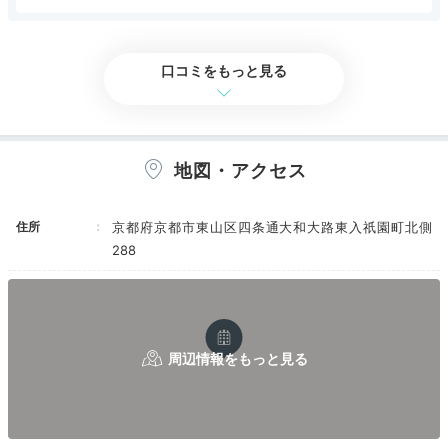
京都らしい場所にあって、ゆっくりとできるホテ
アクセス
3.0
コスパ
3.0
客室
3.0
接客対応
3.0
風呂
3.0
ルというのは貴重です。
食事・ドリンク
3.0
バリアフリー
評価なし
口コミをもっと見る
祇園てくてく茶会
お抹
地図・アクセス
滞在中はホテルのコンセプト「今日は祇園ぐらし」を体
験するアクティビティが豊富。散歩の途中で気になる和
住所
京都府京都市東山区四条通大和大路東入祇園町北側
菓子を見つけたら「祇園てくてく茶会」を利用してみ
288
て。購入した和菓子と一緒に自分で立てた抹茶を楽しむ
お茶会体験ができます。
peco_nao
チェックイン後は京都の街並みを楽しみながらお散歩。祇園を歩い
ている時にたまたま見つけたチョコレートバーに行ったりしまし