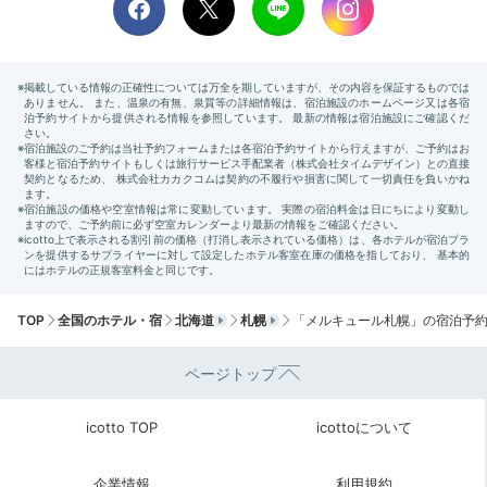
ホテルから「狸小路商店街」まで
12:00
徒歩約3分
ホテルから徒歩圏内
商店街でお土産探し
TOP
全国のホテル・宿
北海道
札幌
「メルキュール札幌」の宿泊予
ページトップ
狸小路商店街
飲食店や土産店が並ぶ「狸小路商店街」。地元の人や観
icotto TOP
icottoについて
光客も訪れるにぎやかなスポットです。ここで北海道土
産を探したり、ローカルなお店で買い物を楽しんで。歴
企業情報
利用規約