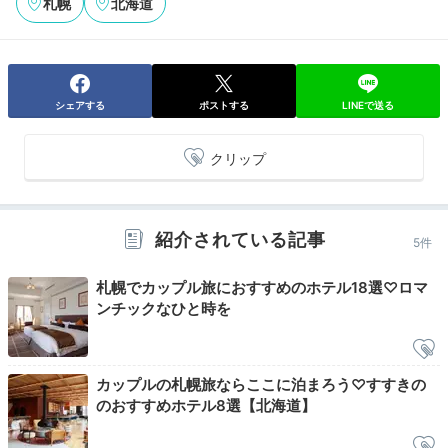
札幌
北海道
Check-out
シェアする
ポストする
LINEで送る
11:00
ホテルを出発
クリップ
のんびりお仕度して
11時チェックアウト
紹介されている記事
5件
札幌でカップル旅におすすめのホテル18選♡ロマ
ンチックなひと時を
カップルの札幌旅ならここに泊まろう♡すすきの
のおすすめホテル8選【北海道】