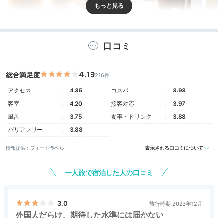
口コミ
4.19
総合満足度
216件
アクセス
4.35
コスパ
3.93
客室
4.20
接客対応
3.97
スーペリアトリプルルーム
スタ
風呂
3.75
食事・ドリンク
3.88
クイーンやツインの他に、家族やグループにぴったりな
バリアフリー
3.88
トリプル、ファミリールームもあり。シモンズ製ベッド
が3台～4台と心地よい睡眠が叶います。落ち着いたカ
情報提供：フォートラベル
表示される口コミについて
ラーの家具と防音性も抜群で快適に過ごせます。
一人旅で宿泊した人の口コミ
3.0
nono.foo
旅行時期 2023年12月
外国人だらけ、期待した水準には届かない