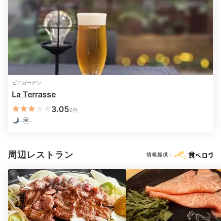
2日目
ビアガーデン
La Terrasse
Breakfast
08:00
3.05
2件
-
-
北海道グルメも並ぶ
豊富な朝食ビュッフェ
周辺レストラン
情報提供：