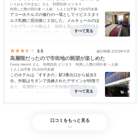
ベッドがしっかり3つあるタイプのお部屋「スーペリア
いりおもてやまねこ
利用目的
ビジネス
利用した際の同行者
一人旅
１人１泊予算
7,500円未満
トリプルルーム」に宿泊。
エキストラベッドではなくフ
+1
アコーホテルズの修行の一環としてイビススタイ
ルサイズのベッドでゆっくりできました
。
ルズ札幌に宿泊後に２泊した。メルキュールのほ
うがブランドの格は上、値段も高いので期待値も
高まるがお部屋、朝食の面においてイビススタイ
ルズのほうが上回っており、自分としては期待値
アクセス
3.5
コスパ
3.0
客室
3.0
接客対応
3.0
風呂
3.0
に届かなかったホテル。当ホテルだけでなく、札
食事・ドリンク
3.0
バリアフリー
評価なし
幌全体に言えるが外国人だらけでうるささ、マナ
Dinner
3.5
旅行時期 2023年11月
ーの悪さに辟易する。
高層階だったので市街地の眺望が楽しめた
19:00
Funny Hermit
利用目的
ビジネス
利用した際の同行者
一人旅
１人１泊予算
20,000円未満
何を食べましょう？
このホテルは「すすきの」駅3番出口から徒歩3
分。外観はモダンで洗練されたデザインが特徴で
夕食は北海道グルメを
あり、高層階だったので市街地の眺望が楽しめ
た。フロントデスクやコンシェルジュサービスが
親切で、観光情報の提供やレストランの予約な
アクセス
3.5
コスパ
3.0
客室
3.5
接客対応
3.0
風呂
3.0
ど、滞在をより快適にするためのサポートが行き
食事・ドリンク
4.0
バリアフリー
評価なし
届いていた。また、レストランやバーも充実して
おり、地元の食材を使用した料理や各国の料理を
口コミをもっと見る
楽しむことができ、朝食ビュッフェも豊富だっ
た。