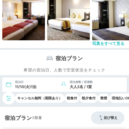
写真をすべて見る
宿泊プラン
希望の宿泊日、人数で空室状況をチェック
宿泊日
宿泊者数 / 部屋数
11/10(火)1泊
大人2名 / 1室
キャンセル無料（期限あり）
朝食付
朝夕食付
禁煙
現地払いO
宿泊プラン
3
並び替え