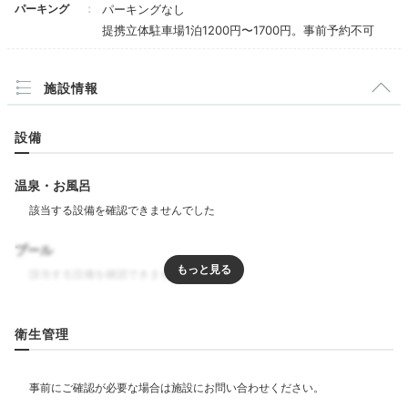
パーキング
パーキングなし
提携立体駐車場1泊1200円〜1700円。事前予約不可
Activity
21:00
施設情報
早朝から夜まで利用OK
フィットネスジム
設備
温泉・お風呂
プール
リラクゼーション
衛生管理
エステ・マッサージ
ジム・フィットネス
フィットネスジム
飲食
宿泊客は無料で利用できるフィットネスジム
。トレッド