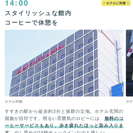
14:00
ホテルに到着
スタイリッシュな館内
コーヒーで休憩を
ホテル外観
ホテ
すすきの駅から徒歩約3分と抜群の立地。ホテル玄関の
国旗が目印です。明るい雰囲気のロビーには、
無料のコ
ーヒーサービスもあり、歩き疲れたほっと染み入りま
す
。少し早めの14時チェックインなのも嬉しい。