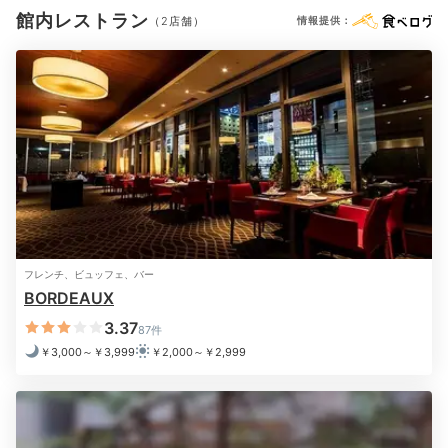
寝る前のリラックス
館内レストラン
（2店舗）
情報提供：
ゆったりバスルーム
※設備・アメニティは、確認が取れている情報を表示しています。
フレンチ、ビュッフェ、バー
BORDEAUX
デラックスツイン
スー
3.37
87件
寝る前は大きなお風呂で一日の疲れをリセット。プリビ
￥3,000～￥3,999
￥2,000～￥2,999
レッジルームには、POLAのアロマエッセゴールドのス
キンケアが用意されています。バスアメニティはイギリ
ス発のエレメンタルハーボロジー。上品な香りで癒され
ますよ。