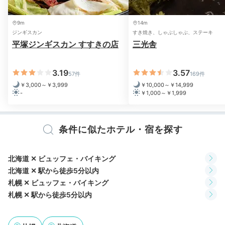
9m
14m
ジンギスカン
すき焼き、しゃぶしゃぶ、ステーキ
平塚ジンギスカン すすきの店
三光舎
朝食ビュッフェ イメージ
朝食
朝食は「レストランボルドー」で朝食ビュッフェをどう
3.19
3.57
57件
169件
ぞ。北海道産の新鮮野菜やチーズを始め、焼きたてのク
￥3,000～￥3,999
￥10,000～￥14,999
-
￥1,000～￥1,999
ロワッサンや自家製フレンチトースト、スープカレー、
ザンギなど
豊富なメニューが並びます
。日替わりで地元
料理も登場♪
条件に似たホテル・宿を探す
北海道 ✕ ビュッフェ・バイキング
北海道 ✕ 駅から徒歩5分以内
nono.foo
札幌 ✕ ビュッフェ・バイキング
朝食は洋食中心にいただきました。クロワッサンやフレ
札幌 ✕ 駅から徒歩5分以内
ンチトーストが美味しかった。チーズの種類が豊富で、
+2
チーズ好きの我が家には喜びの朝食でした。内装も印象
的でした。