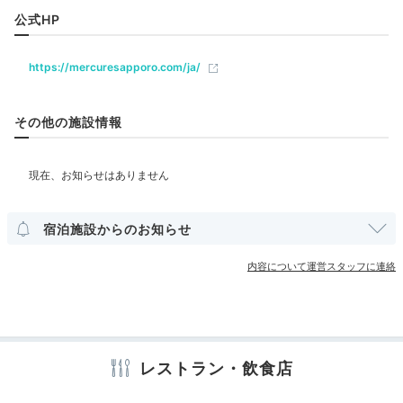
レストラン
バー
ミル、ローイングマシーン、ベンチプレスなど本格的な
公式HP
マシンが揃っています。6時から23時までオープンして
いるので、好きな時に身体を動かしてスッキリしてみて
https://mercuresapporo.com/ja/
ベビー＆子供関連
は♪
その他の施設情報
部屋情報
洋室
スイート
インターネット利用可能
Wi-Fi利用可能
nono.foo
ユニバーサルルーム
ホテルに戻ってからはフィットネスジムを利用。本格的
なマシンで食べ過ぎな身体をトレーニングできました。
+1
宿泊施設からのお知らせ
その他館内施設
事前予約と、スニーカーを持って行くことをオススメし
宴会場
クリーニングサービス
ます。
内容について運営スタッフに連絡
アメニティ
テレビ
冷蔵庫
エアコン
スリッパ
セーフティボックス
Relax
洗浄機付トイレ
歯ブラシ
カミソリ
シャンプー
リンス
レストラン・飲食店
ボディソープ
タオル
バスタオル
ドライヤー
お茶セット
22:00
電気ポット
加湿器