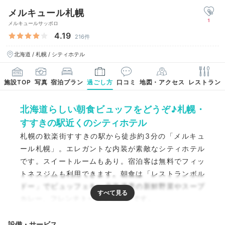
メルキュール札幌
1
メルキュールサッポロ
4.19
216件
北海道 / 札幌 / シティホテル
施設TOP
写真
宿泊プラン
過ごし方
口コミ
地図・アクセス
レストラン
北海道らしい朝食ビュッフをどうぞ♪札幌・
すすきの駅近くのシティホテル
札幌の歓楽街すすきの駅から徒歩約3分の「メルキュ
ール札幌」。エレガントな内装が素敵なシティホテル
です。スイートルームもあり。宿泊客は無料でフィッ
トネスジムも利用できます。朝食は「レストランボル
ドー」でビュッフェを。北海道産の新鮮野菜やスープ
カレー、フレンチトーストも好評です。
設備・サービス