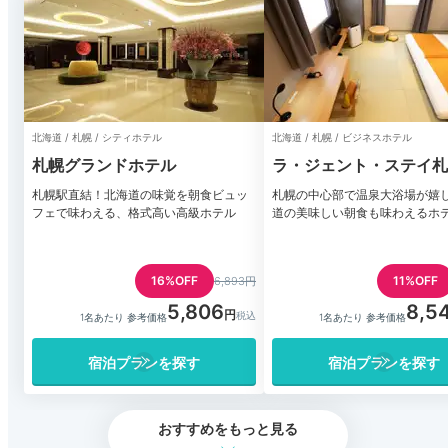
北海道 / 札幌 / シティホテル
北海道 / 札幌 / ビジネスホテル
札幌グランドホテル
ラ・ジェント・ステイ札
札幌駅直結！北海道の味覚を朝食ビュッ
札幌の中心部で温泉大浴場が嬉
フェで味わえる、格式高い高級ホテル
道の美味しい朝食も味わえるホ
16%OFF
11%OFF
6,893円
5,806
8,5
1名あたり 参考価格
1名あたり 参考価格
宿泊プランを探す
宿泊プランを探す
おすすめをもっと見る