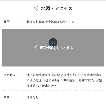
地図・アクセス
夜空のジンギスカン 本店
イエ
住所
北海道札幌市中央区南4条西2-2-4
atsuh71477さんの投稿
ホテルで夕食の提供がないので外食に出ましょう。札幌
は北海道屈指のグルメタウン。寿司、海鮮丼、スープカ
レー、ジンギスカン…etc。ホテル周辺を散策しなが
ら、美味しい北海道を満喫しましょう。
nono.foo
アクセス
地下鉄南北線すすきの駅より徒歩約3分／東豊線豊水す
すきの駅より徒歩約1分／JR札幌駅より車で約7分／空
夕食は徒歩2分ぐらいの「元祖さっぽろラーメン横丁」
へ行きました。「もぐら」というラーメン店で味噌ラー
+1
港連絡バス徒歩約2分
メンを食べました♪
送迎
送迎なし