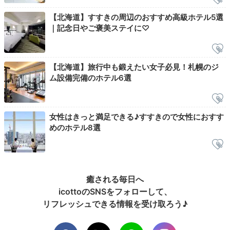
フロントデスク
エン
【北海道】すすきの周辺のおすすめ高級ホテル5選
駅へも繁華街へも近いからチェックアウトぎりぎりまで
｜記念日やご褒美ステイに♡
のんびりできるのがいいところ。ロビーでコーヒーをい
ただきながら予定を確認したり、ジムで身体を動かした
り、お部屋でゆっくりしたり。準備ができたら出発しま
【北海道】旅行中も鍛えたい女子必見！札幌のジ
しょう。
ム設備完備のホテル6選
女性はきっと満足できる♪すすきので女性におすす
めのホテル8選
nono.foo
街中にありながら静かに過ごせたのが良かったです。す
すきののど真ん中にあり、飲食も、買い物も満喫！そし
+1
て、
フィットネスルームまである贅沢なホテル
でした。
癒される毎日へ
icottoのSNSをフォローして、
リフレッシュできる情報を受け取ろう♪
Sightseeing