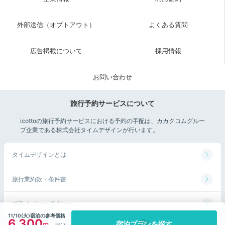
史を感じるレトロな雰囲気も◎
外部送信（オプトアウト）
よくある質問
広告掲載について
採用情報
nono.foo
お問い合わせ
「狸小路商店街」がホテルから徒歩3分ほどなので立ち寄りました。
夜にやってる水族館や映画館もあったりと
観光も楽しめるので、札
幌観光の拠点にオススメ
です。
旅行予約サービスについて
icottoの旅行予約サービスにおける予約の手配は、カカクコムグルー
プ企業である株式会社タイムデザインが行います。
Return trip
タイムデザインとは
16:00
旅行業約款・条件書
街中ホテルに泊まって
快適な札幌旅行を♪
プライバシーポリシー
11/10(火)宿泊の参考価格
6,300
札幌の歓楽街すすきのに佇むホテル「メルキュール札
宿泊プランを探す