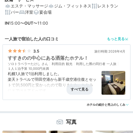
エステ・マッサージ
ジム・フィットネス
レストラン
バー
洋室
宴会場
編集部おすすめの３つのポイント
IN
15:00〜
OUT
〜11:00
大通公園も時計台も近い。札幌の歓楽街に位置するロケ
ーション
一人旅で宿泊した人の口コミ
もっと見る
道産食材を用いた美味しいビュッフェ♪品数豊富で大満足
の朝食
3.5
旅行時期 2026年4月
すすきのの中心にある洒落たホテル！
防音性やシモンズ製ベッドで機能性◎ヨーロピアンな客
ソロトラベラーたけし
室で寛げる
利用目的
観光
利用した際の同行者
一人旅
１人１泊予算
10,000円未満
札幌1人旅で1泊利用しました。
楽天トラベルで羽田空港から新千歳空港往復とセッ
トで31,500円と安かったので取りました。ちなみ
にエアはエアドゥです。
フランスのアコーグループのホテルですね。泊まっ
アクセス
5.0
コスパ
3.5
客室
3.5
接客対応
3.0
風呂
3.0
たのはダブルベッドルーム、お洒落な感じの綺麗な
ホテルの紹介と売上のしくみ
食事・ドリンク
評価なし
バリアフリー
3.0
部屋でした。
すすきのの中心にあってとても便利なロケーション
です。
写真
また利用したいホテルですね。