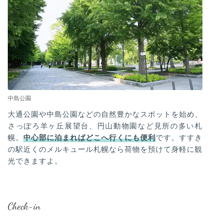
中島公園
大通公園や中島公園などの自然豊かなスポットを始め、
さっぽろ羊ヶ丘展望台、円山動物園など見所の多い札
幌。
中心部に泊まればどこへ行くにも便利
です。すすき
の駅近くのメルキュール札幌なら荷物を預けて身軽に観
光できますよ。
Check-in