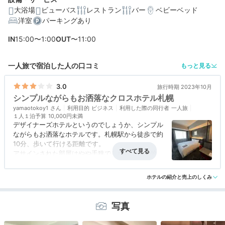
大浴場
ビューバス
レストラン
バー
ベビーベッド
洋室
パーキングあり
編集部おすすめの３つのポイント
IN
15:00〜1:00
OUT
〜11:00
モダンデザインの多彩な客室。北海道がテーマのアート
ルームも
一人旅で宿泊した人の口コミ
もっと見る
最上階にある半露天付きの大浴場。札幌の夜景を見つめ
てのんびり
3.0
旅行時期 2023年10月
シンプルながらもお洒落なクロスホテル札幌
北海道の季節野菜や素材を楽しむ朝食。パティシエのデ
yamaotokoy1
ザート付き
利用目的
ビジネス
利用した際の同行者
一人旅
１人１泊予算
10,000円未満
デザイナーズホテルというのでしょうか、シンプル
ながらもお洒落なホテルです。札幌駅から徒歩で約
10分、歩いて行ける距離です。
アサインされた部屋はやや手狭でしたが、機能的で
あまり狭さは感じませんでした。
アクセス
3.0
コスパ
3.0
客室
3.0
接客対応
3.0
風呂
4.5
最上階に大浴場があり、札幌の街を見下ろしながら
ホテルの紹介と売上のしくみ
食事・ドリンク
評価なし
バリアフリー
4.0
露天風呂に入って疲れがとれました。
写真