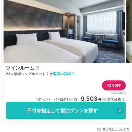
ツインルーム
23㎡
禁煙
シングルベッド 2 台
客室の詳細
43%OFF
16,670円
9,503
1名あたり（1泊2名利用時）
日付を指定して宿泊プランを探す
割引前の料金について