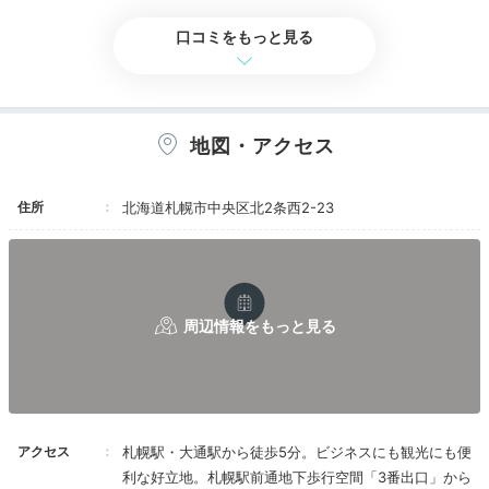
部屋からは館内着で移動可能ですが。
してまあまあという感じでした。これで２万円以
夕食は館内のレストラン「hache(アッシュ)」でいただ
暗証番号で開錠するのに、番号が書かれた紙を部
上だったら不満が残るな～きっと。
口コミをもっと見る
屋に置いてきちゃって、いったん戻るはめに。。
けます。野菜ソムリエ資格を持つシェフによる、北海道
外国からの客多し。廊下の騒音が気になる。
女性風呂は東向き。浴槽はかなり広いです。
の食材を使ったフレンチが堪能できますよ。ホテルの徒
結論、かなり辛口ですが13,000円以下の料金だ
歩圏内には飲食店も多いので、外食しても◎
ったら２度目もありかなと思いました。
お風呂のことばっか書いちゃいましたけどお部屋
は実に機能的で感激しました。
地図・アクセス
ハンガーのあるクローゼットが廊下側からも開
き、冬などコートを取るにも非常に便利ですよ
ね。
住所
北海道札幌市中央区北2条西2-23
moyumoyu0462
実際に仕事したわけじゃないのですが、ここでテ
レワークして暮らしたいって思いました。
夕食は外食しました。札幌エスタ内の「吉山商店」で焙
煎ごまみそらーめんをいただきました。中太縮れ麺と味
+1
わい深いスープがとても美味しかったです！
Relax
21:00
アクセス
札幌駅・大通駅から徒歩5分。ビジネスにも観光にも便
利な好立地。札幌駅前通地下歩行空間「3番出口」から