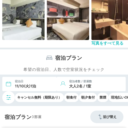
写真をすべて見る
宿泊プラン
希望の宿泊日、人数で空室状況をチェック
宿泊日
宿泊者数 / 部屋数
11/10(火)1泊
大人2名 / 1室
キャンセル無料（期限あり）
朝食付
朝夕食付
禁煙
現地払いO
宿泊プラン
3
並び替え