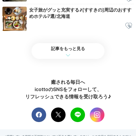
内風呂と半露天風呂があります。浅めの浴槽なので、ゆ
女子旅がグッと充実する♪[すすきの]周辺のおすす
ったりと体を伸ばして浸かりましょう。脱衣所にダイソ
めホテル7選/北海道
ンのドライヤーがあるのは嬉しいポイント。
moyumoyu0462
記事をもっと見る
朝は大浴場の露天風呂から雪の降る様子が見えてとても綺麗でし
た。ダイソンのドライヤーは速乾で、あっという間に乾きました。
さすがダイソン！
癒される毎日へ
icottoのSNSをフォローして、
リフレッシュできる情報を受け取ろう♪
Check-out
11:00
宿を出発
館内を散歩して
チェックアウト