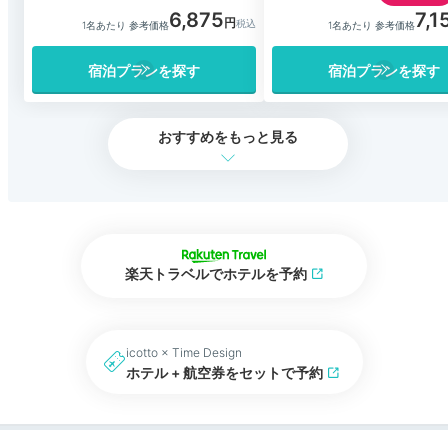
6,875
7,1
1名あたり 参考価格
1名あたり 参考価格
宿泊プランを探す
宿泊プランを探す
おすすめをもっと見る
楽天トラベルでホテルを予約
icotto × Time Design
ホテル + 航空券をセットで予約