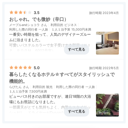
3.5
旅行時期 2023年4月
Dinner
おしゃれ。でも微妙（辛口）
メープルandショコラ
利用目的
ビジネス
19:00
利用した際の同行者
一人旅
１人１泊予算
15,000円未満
一番安い時期を狙って、人気のデザイナーズルー
北海道の味で彩る
ムに泊まりました。
可愛いパステルカラーで女子受けする部屋（ＨＩ
ディナータイム
Ｐ ＲＯＯＭ 6002号室）。
ベッドはクイーンサイズだったが、普通のダブル
アクセス
4.5
コスパ
3.0
客室
4.0
接客対応
3.0
風呂
3.0
サイズだったら、スーツケースを置けるスペース
食事・ドリンク
4.0
バリアフリー
4.0
があっただろう。実際、置き場所がなくて狭い床
5.0
旅行時期 2022年5月
に置くことになった。
暮らしたくなるホテル☆すべてがスタイリッシュで
テレビはソファとの距離が近く高い位置にあるの
機能的。
で、見上げる形になって首が痛くなった。
らびたん
利用目的
観光
利用した際の同行者
一人旅
大きなマイナスポイントは、室内用のスリッパが
１人１泊予算
7,500円未満
布製なのに使い捨てじゃなかったこと。中にゴミ
ビューバス付きのお部屋ですが、連日18階の大浴
が入っていてゲンナリした。
場にもお世話になりました。
朝食は６０品目を揃えているようだけど特記する
一部露天がとても気持ちよく、内装もスタイリッ
メニューは無し。でも味付けは及第点でした。
シュだし、ドライヤーがDysonなことも、ミキモ
トのアメニティもナイスでした。
クロスホテルといえば、かっこいい・高級感とい
アクセス
4.5
コスパ
4.5
客室
5.0
接客対応
4.0
風呂
5.0
hacheディナーイメージ
ha
うイメージでしたが、オフシーズンの料金で宿泊
食事・ドリンク
評価なし
バリアフリー
評価なし