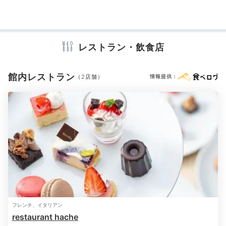
アメニティ
テレビ
冷蔵庫
エアコン
スリッパ
セーフティボックス
洗浄機付トイレ
パジャマ
バスローブ
歯ブラシ
カミソリ
シャンプー
コンディショナー
ボディソープ
タオル
レストラン・飲食店
バスタオル
ドライヤー
電気ポット
加湿器
館内レストラン
（2店舗）
情報提供：
シモンズ社製ベッド/デュベ
オリ
※設備・アメニティは、確認が取れている情報を表示しています。
夜はお部屋でごろごろタイム。客室のベッドは全て「シ
モンズ」社製です。羽毛布団を使うデュベスタイルなの
で、ふかふかの寝心地が体感できますよ。一部客室から
は札幌のシンボルの時計台も見える夜景を楽しめます。
moyumoyu0462
フレンチ、イタリアン
restaurant hache
ホテル周辺は飲食店やコンビニも充実しているのでとっても便利で