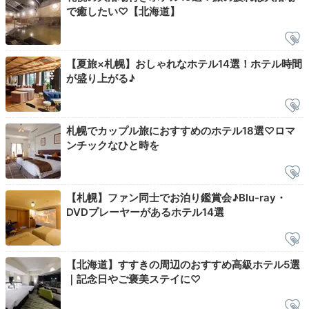
で癒したい♡【北海道】
Relax
09:30
朝日を浴びながら
【夏旅×札幌】おしゃれなホテル14選！ホテル時間
が盛り上がる♪
内湯と半露天を満喫
札幌でカップル旅におすすめのホテル18選♡ロマ
ンチックなひと時を
【札幌】ファン同士でお泊り鑑賞会♪Blu-ray・
DVDプレーヤーがあるホテル14選
【北海道】すすきの周辺のおすすめ高級ホテル5選
大浴場
｜記念日やご褒美ステイに♡
チェックアウトの前に、もう一度お風呂へ。大浴場には