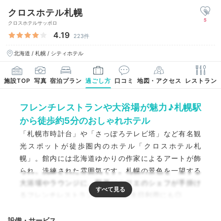
クロスホテル札幌
5
クロスホテルサッポロ
4.19
223件
北海道 / 札幌 / シティホテル
施設TOP
写真
宿泊プラン
過ごし方
口コミ
地図・アクセス
レストラン
フレンチレストランや大浴場が魅力♪札幌駅
から徒歩約5分のおしゃれホテル
「札幌市時計台」や「さっぽろテレビ塔」など有名観
光スポットが徒歩圏内のホテル「クロスホテル札
幌」。館内には北海道ゆかりの作家によるアートが飾
られ、洗練された雰囲気です。札幌の景色を一望する
大浴場やラウンジに、野菜ソムリエのシェフが手掛け
るフレンチレストランも完備。誕生日利用にも◎
設備・サービス