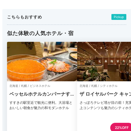
こちらもおすすめ
Pickup
似た体験の人気ホテル・宿
北海道 / 札幌 / ビジネスホテル
北海道 / 札幌 / シティホテル
ベッセルホテルカンパーナすす
ザ ロイヤルパーク キャ
きの
札幌大通公園
すすきの駅至近で観光に便利。大浴場と
さっぽろテレビ塔が目の前！充
おいしい朝食が魅力の和モダンホテル
上コンテンツも魅力のシティホ
22%OFF