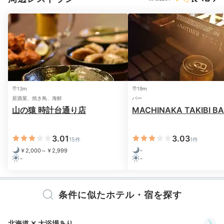
プレミア＆スタイリッシュルーム
洗面
13m
19m
朝食を食べに行く前に、シャワーを浴びて身支度をしま
居酒屋、焼き鳥、海鮮
バー
しょう。お風呂タイプは客室によって札幌の街が望める
山の猿 時計台通り店
MACHINAKA TAKIBI B
ビューバス、独立したバスルーム、レインシャワーを完
備したシャワーブース、ユニットバスと多彩です。
3.01
3.03
15件
1件
￥2,000～￥2,999
-
-
-
Breakfast
08:00
条件に似たホテル・宿を探す
フレンチレストランで
北海道 ✕ 大浴場あり