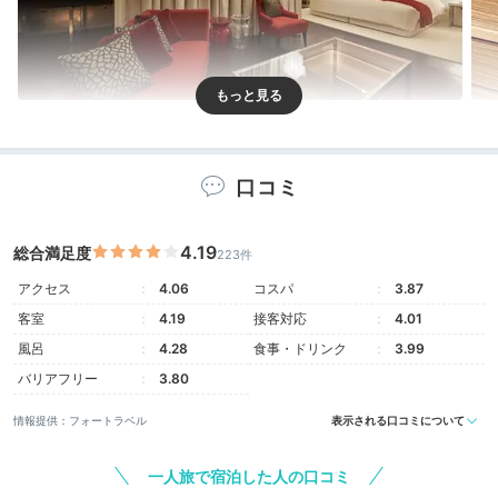
クロスフロア 客室一例
クロ
全181室。上層階の「クロスフロア」は寝心地のよいベ
口コミ
ッドや上質なバスローブやタオルが備わるワンランク上
の客室。4階から13階の「スタンダードフロア」の客室
は北海道の作家による現代アートに触れられます。
4.19
総合満足度
223件
アクセス
4.06
コスパ
3.87
客室
4.19
接客対応
4.01
風呂
4.28
食事・ドリンク
3.99
moyumoyu0462
バリアフリー
3.80
どんなお部屋かワクワクしながらドアを開けると、お洒
情報提供：フォートラベル
表示される口コミについて
落な空間♪スタンダードフロアのダブルルームに宿泊し
+4
ました。窓から少しテレビ塔が見えました。
一人旅で宿泊した人の口コミ