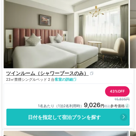
ツインルーム（シャワーブースのみ）
23㎡
禁煙
シングルベッド 2 台
客室の詳細
43%OFF
15,835円
9,026
1名あたり（1泊2名利用時）
日付を指定して宿泊プランを探す