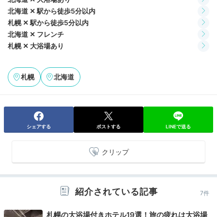
和・洋の朝食を味わう
北海道 ✕ 駅から徒歩5分以内
札幌 ✕ 駅から徒歩5分以内
北海道 ✕ フレンチ
札幌 ✕ 大浴場あり
札幌
北海道
シェアする
ポストする
LINEで送る
和洋選べる朝食
オイ
朝食も「hache」で。洋食は野菜ソムリエのシェフによ
クリップ
るアレンジサラダ、卵料理、燻製ハムなど。和食は一夜
干しの魚、北海道に自生する“山わさび”を添えた牛網焼
きなどが並びます。デザートも美味しいと人気♪
紹介されている記事
7件
札幌の大浴場付きホテル19選！旅の疲れは大浴場