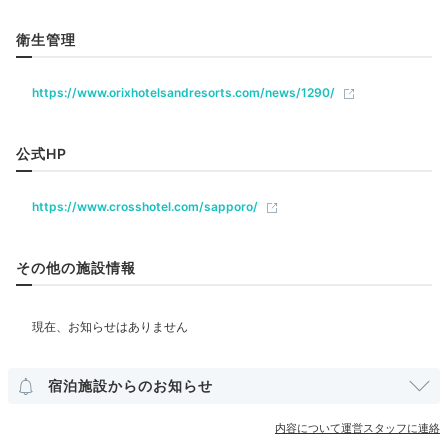
リラクゼーション
衛生管理
moyumoyu0462
https://www.orixhotelsandresorts.com/news/1290/
素敵な照明のある大浴場で、夜景を見ながらのんびり過
飲食
ごしました。入浴後、大浴場隣の展望ラウンジでいただ
+2
レストラン
バー
ラウンジ
いたビールがとても美味しかったです♪
公式HP
ベビー＆子供関連
https://www.crosshotel.com/sapporo/
ベビーベッド
ベッドガード
Night
その他の施設情報
23:00
部屋情報
シモンズ社製ベッドで
洋室
インターネット利用可能
Wi-Fi利用可能
心地良い眠りについて
その他館内施設
宿泊施設からのお知らせ
内容について運営スタッフに連絡