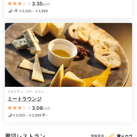
す。夜はコンビニで買った飲み物とおやつをいただきながら、お部
3.35
80件
屋でくつろぎました。
-
￥3,000～￥3,999
2日目
Morning
07:00
朝の眠気を
イタリアン、バー、カフェ
ミートラウンジ
シャワーで洗い流して
3.08
30件
￥3,000～￥3,999
-
周辺レストラン
情報提供：