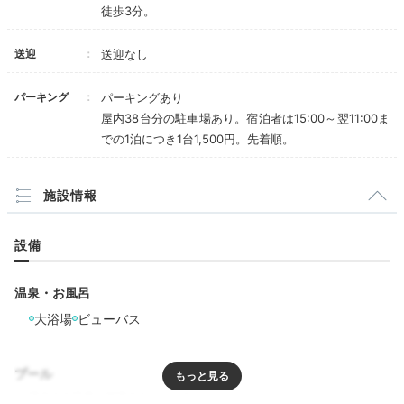
最上階の大浴場で
徒歩3分。
札幌の夜景を楽しむ
送迎
送迎なし
パーキング
パーキングあり
屋内38台分の駐車場あり。宿泊者は15:00～翌11:00ま
での1泊につき1台1,500円。先着順。
施設情報
設備
夜はライトアップされる大浴場
手前
温泉・お風呂
館内最上階の18階には、大きな窓のある開放的な大浴
大浴場
ビューバス
場があります。夜にはライトアップされたお湯に浸かり
ながら、テレビ塔を望む札幌の夜景を堪能できますよ。
入浴後は大きなソファのある展望ラウンジでのんびり。
プール