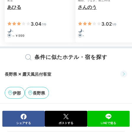
食堂
麺類、うなぎ、郷土料理
あひる
さんのう
3.04
3.02
7件
1件
aco.ako.aco
-
-
～￥999
-
足湯でお庭を眺めながら、飲み物(有料)を頂けました。
お庭には鯉がいて、子どもが喜んで見ていました。
夜は
+3
いっそう館内の雰囲気が良く、癒されました。
条件に似たホテル・宿を探す
長野県 ✕ 露天風呂付客室
Dinner
伊那
長野県
18:00
信州の味を
満喫できる会席料理
シェアする
ポストする
LINEで送る