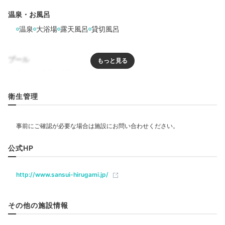
温泉・お風呂
温泉
大浴場
露天風呂
貸切風呂
プール
昼神キヲスク①
昼
bobossanさんの投稿
リラクゼーション
衛生管理
ひと息ついたらのどかな山里で散歩してはいかが？周囲
サウナ
岩盤浴
には阿智川が流れ、秋の紅葉や春の花桃の風景も美しい
ですよ。観光案内所兼カフェの「ACHI BASE(アチベー
ス)」や「昼神キヲスク」でカフェタイムを楽しむのも
飲食
公式HP
おすすめ。
カフェ
http://www.sansui-hirugami.jp/
ベビー＆子供関連
Freetime
その他の施設情報
16:00
部屋情報