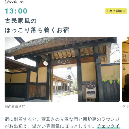
Check-in
13:00
宿に到着
古民家風の
ほっこり落ち着くお宿
宿の萱葺き門
ラ
宿に到着すると、萱葺きの立派な門と囲炉裏のラウンジ
がお出迎え。温かい雰囲気にほっとします。
チェックイ