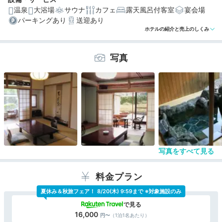
温泉
大浴場
サウナ
カフェ
露天風呂付客室
宴会場
パーキングあり
送迎あり
ホテルの紹介と売上のしくみ
編集部おすすめの３つのポイント
写真
茅葺の門や囲炉裏のラウンジが素敵。ほっこりする古民
家風の空間
大浴場や貸切風呂で満喫できる、ツルツルとした肌触り
の温泉
自社農園の野菜や旬食材を使った和食を、個室でゆっく
り味わえる
写真をすべて見る
料金プラン
夏休み＆秋旅フェア！
8/20(木) 9:59まで ※対象施設のみ
16,000
（1泊1名あたり）