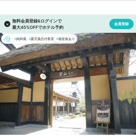
純和風
露天風呂付客室
個室食あり