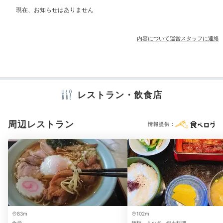
庭園を眺めつつ
露天風呂付客室
足湯でひと休み
内容について運営スタッフに連絡
その他館内施設
宴会場
売店・ギフトショップ
カラオケルーム
アメニティ
レストラン・飲食店
テレビ
冷蔵庫
洗浄機付トイレ
浴衣
歯ブラシ
カミソリ
シャンプー
リンス
ボディソープ
タオル
バスタオル
ドライヤー
お茶セット
電気ポット
周辺レストラン
情報提供：
庭園
夜の
※設備・アメニティは、確認が取れている情報を表示しています。
華麗なる一族さんの投稿
散策後は庭園ビューの足湯で疲れを癒しましょ。敷地内
の「翠天天上の庭」は京都の庭師が手がけたもので、滝
や鯉が泳ぐ池、季節の草花が素敵。美しい景色と足湯で
癒されつつ、ラウンジのコーヒーやビールを楽しむこと
83m
102m
もできますよ。