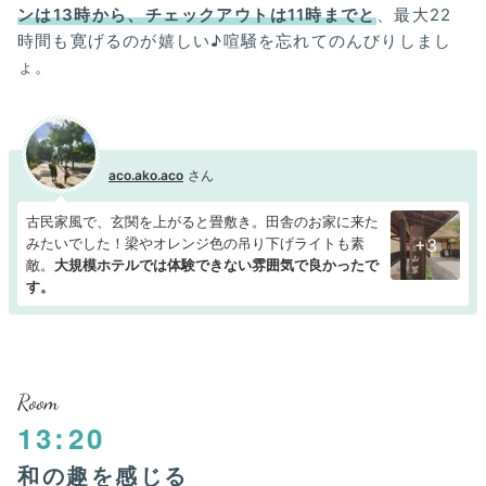
ンは13時から、チェックアウトは11時までと
、最大22
時間も寛げるのが嬉しい♪喧騒を忘れてのんびりしまし
ょ。
aco.ako.aco
古民家風で、玄関を上がると畳敷き。田舎のお家に来た
みたいでした！梁やオレンジ色の吊り下げライトも素
+3
敵。
大規模ホテルでは体験できない雰囲気で良かったで
す。
Room
13:20
和の趣を感じる