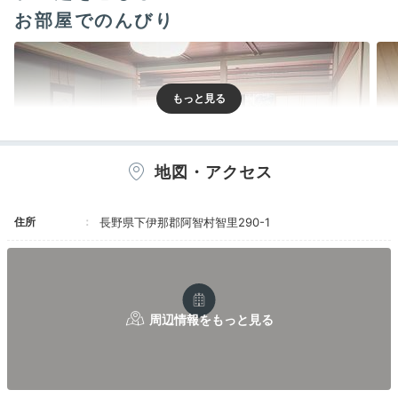
お部屋でのんびり
地図・アクセス
住所
長野県下伊那郡阿智村智里290-1
露天風呂付客室一例①
露
客室は全28室小さなお子さんものびのび過ごせる10畳
和室や、バリアフリー仕様の和洋室などがあります。
ち
ょっぴり贅沢な露天風呂付客室も魅力的。
岩や檜造りの
風情ある湯船で、誰にも邪魔されずに温泉を満喫できま
すよ。