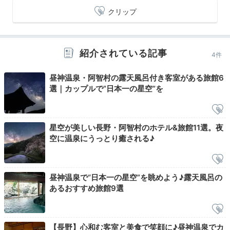
クリップ
紹介されている記事
4件
昼神温泉・阿智村の露天風呂付き客室がある旅館6
選｜カップルで”日本一の星空”を
夕食／会席料理一例①
夕
freeland0412さんの投稿
星空が美しい長野・阿智村のホテル&旅館11選。夜
個室食事処や大広間で頂く夕食は、自社栽培の野菜や旬
空に温泉にうっとり癒される♪
食材を使った会席料理。名物「鯉の旨煮」は臭みがな
く、味わい深い一品です。食後に阿智村名物の「星空ナ
イトツアー」に参加する場合は、事前に食事の時間を相
昼神温泉で“日本一の星空”を眺めよう♪露天風呂の
談しておきましょう。
あるおすすめ旅館9選
【長野】心和む客室と美食で笑顔に♪昼神温泉でカ