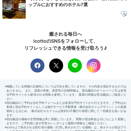
aco.ako.aco
ップルにおすすめのホテル7選
野菜は直営農場にて栽培したものを多く使用されているそう。
品数
が多くてビックリでした！どれも良いお味でしたが、特にミニステ
ーキがおいしかったです。
癒される毎日へ
icottoのSNSをフォローして、
リフレッシュできる情報を受け取ろう♪
Sightseeing
19:30
宿から車で約15分
「ヘブンスそのはら」
で星空にうっとり