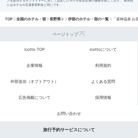
TOP
全国のホテル・宿
長野県
伊那のホテル・宿の一覧
「昼神温泉 お
ページトップ
ヘブンスそのはら／星空
ヘブ
宿がある阿智村は、日本有数の星空観賞スポット。宿か
icotto TOP
icottoについて
ら車で約15分の「ヘブンスそのはら」では、標高約
1400mで星空を楽しむナイトツアーが開催されます。
企業情報
利用規約
チケットは有料・完全予約制なので、事前チェックをお
忘れなく。
外部送信（オプトアウト）
よくある質問
広告掲載について
採用情報
Onsen
22:00
お問い合わせ
自然を感じながら
旅行予約サービスについて
のびのび温泉浴