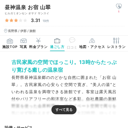
昼神温泉 お宿 山翠
1
ヒルガミオンセン オヤド サンスイ
3.31
19件
長野県 / 伊那 / 旅館
施設TOP
写真
料金プラン
過ごし方
地図・アクセス
レストラン
口コミ
古民家風の空間でほっこり。13時からたっぷ
り寛げる癒しの温泉宿
長野県昼神温泉郷ののどかな自然に囲まれた「お宿 山
翠」。古民家風の心安らぐ空間で寛ぎ、"美人の湯"と
いわれる温泉を満喫できる旅館です。客室は露天風呂
付やバリアフリーの和洋室など多彩。自社農園の新鮮
野菜を使った会席料理は、プライベート空間で周りを
気にせず味わえます。13時から最大22時間、ゆっくり
滞在できるのも魅力。職人が手がけた庭園で季節を感
じ、穏やかな時間を満喫できますよ。
設備・サービス