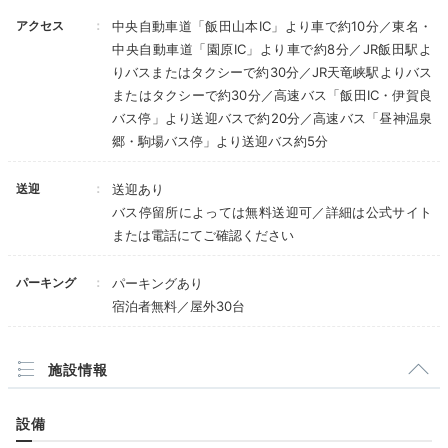
アクセス
中央自動車道「飯田山本IC」より車で約10分／東名・
中央自動車道「園原IC」より車で約8分／JR飯田駅よ
aco.ako.aco
りバスまたはタクシーで約30分／JR天竜峡駅よりバス
またはタクシーで約30分／高速バス「飯田IC・伊賀良
ベッド2つと、お布団が敷ける畳スペースがある和洋室に泊まりまし
バス停」より送迎バスで約20分／高速バス「昼神温泉
た。
洗面所が広くて、座ってメイクができて快適でした。
郷・駒場バス停」より送迎バス約5分
送迎
送迎あり
バス停留所によっては無料送迎可／詳細は公式サイト
Sightseeing
または電話にてご確認ください
宿から昼神キヲスクまで徒歩約4
14:00
分
パーキング
パーキングあり
のどかな山里で
宿泊者無料／屋外30台
お散歩&カフェ巡り
施設情報
設備