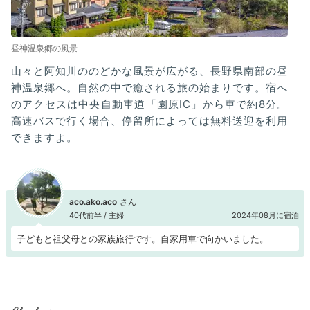
昼神温泉郷の風景
山々と阿知川ののどかな風景が広がる、長野県南部の昼
神温泉郷へ。自然の中で癒される旅の始まりです。宿へ
のアクセスは中央自動車道「園原IC」から車で約8分。
高速バスで行く場合、停留所によっては無料送迎を利用
できますよ。
aco.ako.aco
40代前半 / 主婦
2024年08月に宿泊
子どもと祖父母との家族旅行です。自家用車で向かいました。