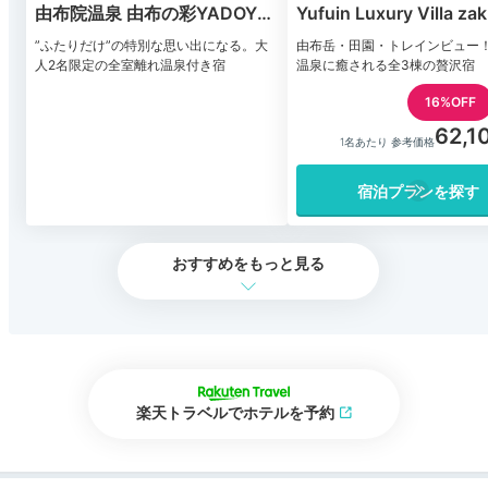
由布院温泉 由布の彩YADOYA
Yufuin Luxury Villa za
おおはし
”ふたりだけ”の特別な思い出になる。大
由布岳・田園・トレインビュー
人2名限定の全室離れ温泉付き宿
温泉に癒される全3棟の贅沢宿
16%OFF
62,1
1名あたり 参考価格
宿泊プランを探す
おすすめをもっと見る
楽天トラベルでホテルを予約