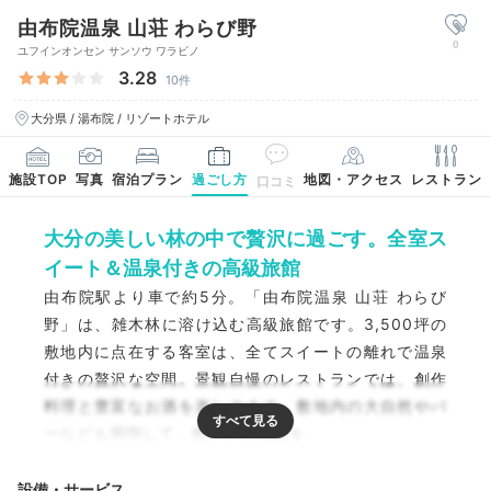
由布院温泉 山荘 わらび野
0
ユフインオンセン サンソウ ワラビノ
3.28
10件
大分県 / 湯布院 / リゾートホテル
施設TOP
写真
宿泊プラン
過ごし方
地図・アクセス
レストラン
口コミ
大分の美しい林の中で贅沢に過ごす。全室ス
イート＆温泉付きの高級旅館
由布院駅より車で約5分。「由布院温泉 山荘 わらび
野」は、雑木林に溶け込む高級旅館です。3,500坪の
敷地内に点在する客室は、全てスイートの離れで温泉
付きの贅沢な空間。景観自慢のレストランでは、創作
料理と豊富なお酒を楽しめます。敷地内の大自然やバ
ーなども満喫して、癒やされる旅を。
設備・サービス