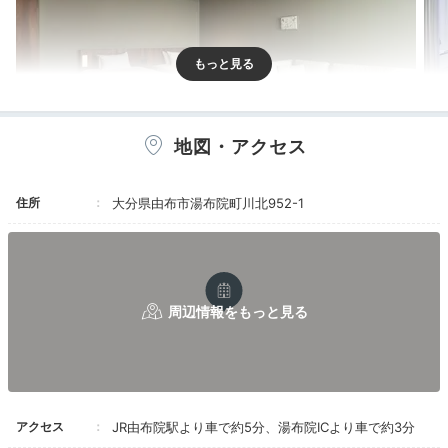
地図・アクセス
スタイリッシュ
ラグ
住所
大分県由布市湯布院町川北952-1
4タイプ・全13室のスイートは半露天風呂や露天風呂付
き。
57～132平米の贅沢な広さ
です。落ち着いた石造り
と木の温もりに囲まれながら、上質なひとときを。窓の
前には庭が広がり、季節や時間ごとの景色を楽しめま
す。
minatoya0711
アクセス
JR由布院駅より車で約5分、湯布院ICより車で約3分