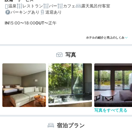
温泉
レストラン
バー
カフェ
露天風呂付客室
パーキングあり
送迎あり
編集部おすすめの３つのポイント
IN
15:00〜18:00
OUT
〜正午
客室の温泉は自家源泉かけ流し！床暖房やキッチン、テ
ラスも完備
ホテルの紹介と売上のしくみ
MARKS&WEBのオーガニックアメニティで贅沢バスタイ
ム♡
写真
夜はバー、朝はカフェに。ジャズの音色が心地よい併設
サロン
写真をすべて見る
宿泊プラン