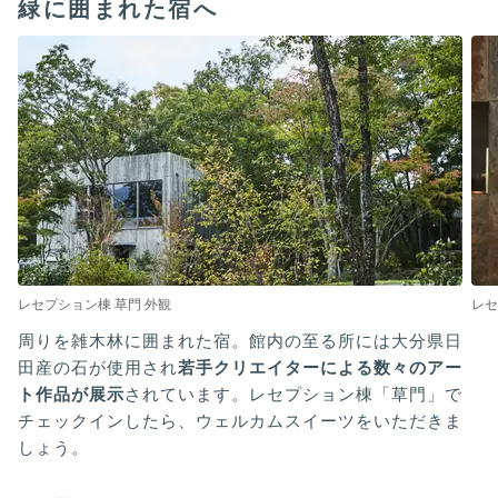
緑に囲まれた宿へ
レセプション棟 草門 外観
レセ
周りを雑木林に囲まれた宿。館内の至る所には大分県日
田産の石が使用され
若手クリエイターによる数々のアー
ト作品が展示
されています。レセプション棟「草門」で
チェックインしたら、ウェルカムスイーツをいただきま
しょう。