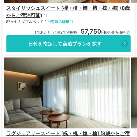
スタイリッシュスイート [櫻・檀・櫟・楮・椋・梅] (8歳
からご宿泊可能)
57㎡
セミダブルベッド 2 台
客室の詳細
57,750
1名あたり（1泊2名利用時）
日付を指定して宿泊プランを探す
ラグジュアリースイート [楓・槐・橅・楡] (8歳からご宿