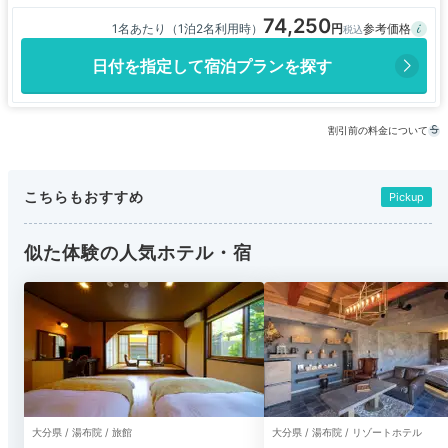
74,250
1名あたり（1泊2名利用時）
日付を指定して宿泊プランを探す
割引前の料金について
こちらもおすすめ
Pickup
似た体験の人気ホテル・宿
大分県 / 湯布院 / 旅館
大分県 / 湯布院 / リゾートホテル