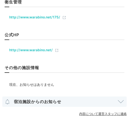
リラクゼーション
衛生管理
http://www.warabino.net/175/
メゾネットスタイリッシュお風呂
スタ
飲食
レストラン
バー
カフェ
全客室では敷地内から湧く源泉かけ流し温泉を楽しめま
公式HP
す。弱アルカリ性でメタケイ酸が豊富な泉質は、肌触り
も良くまるで美容液のようなのだとか。スキンケア用品
ベビー＆子供関連
http://www.warabino.net/
やシャンプーなどは、上質なアイテムが用意されていま
すよ。
その他の施設情報
部屋情報
露天風呂付客室
minatoya0711
その他館内施設
チェックイン後は露天風呂を満喫しました。まだ日があ
宿泊施設からのお知らせ
るうちのお風呂は絶景で、本当に気持ち良かったです。
+2
内容について運営スタッフに連絡
アメニティ
テレビ
冷蔵庫
スリッパ
セーフティボックス
洗浄機付トイレ
パジャマ
歯ブラシ
カミソリ
洗顔
シャンプー