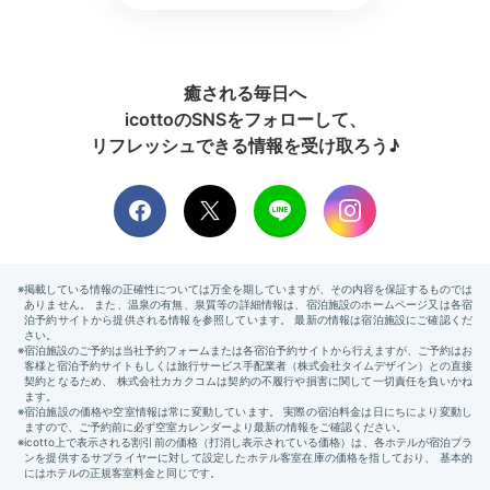
minatoya0711
翌朝は雪が積もっており雪景色がとても素敵だったの
で、ホテル内を少しお散歩しました。また、冷えた体に
+2
癒される毎日へ
朝の露天風呂も最高でした。
icottoのSNSをフォローして、
リフレッシュできる情報を受け取ろう♪
Breakfast
08:00
新鮮な野菜を味わう
季節の素材が並ぶ和朝食