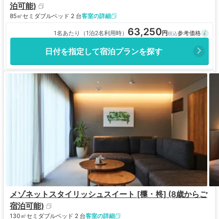
泊可能)
85㎡
セミダブルベッド 2 台
客室の詳細
63,250
1名あたり（1泊2名利用時）
日付を指定して宿泊プランを探す
メゾネットスタイリッシュスイート [𣜿・柊] (8歳からご
宿泊可能)
130㎡
セミダブルベッド 2 台
客室の詳細