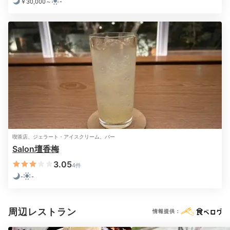
￥30,000～
-
夕食は敷地内のレストラン「中屋敷」で。心地よい音楽
が流れる空間の中で、創作会席を味わえます。メニュー
は
豊後ゆふいん牛や豊後水道の新鮮な魚介
などの地元食
材。ワインや日本酒をはじめ、料理に合うお酒も豊富で
す。
minatoya0711
夕食は「中屋敷」和食を。 どれも美味しくて大変満足
喫茶店、ジェラート・アイスクリーム、バー
でした。また、量も多過ぎずちょうど良かったです。
+8
Salon壇香梅
3.05
4件
-
-
Night
周辺レストラン
情報提供：
21:00