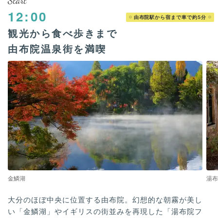
Start
12:00
由布院駅から宿まで車で約5分
観光から食べ歩きまで
由布院温泉街を満喫
金鱗湖
湯布
大分のほぼ中央に位置する由布院。幻想的な朝霧が美し
い「金鱗湖」やイギリスの街並みを再現した「湯布院フ