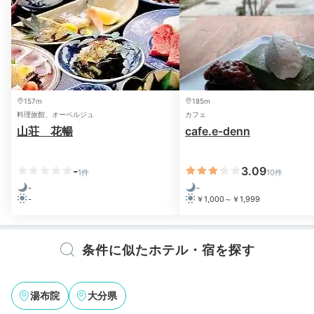
アートと音楽が広がる
大人のバータイム
157m
185m
料理旅館、オーベルジュ
カフェ
山荘 花暢
cafe.e‐denn
-
3.09
1件
10件
-
-
-
￥1,000～￥1,999
Salon壇香梅 内観
Sa
夕食後は客室や館内で思い思いのひとときを。「Salon
条件に似たホテル・宿を探す
壇香梅」では、蓄音器やスピーカーが奏でる音楽に耳を
傾けながら、バータイムを楽しめます。壁には目を惹く
アート作品が飾られ、居心地の良い空間です。
湯布院
大分県