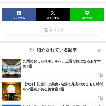
minatoya0711
シェアする
ポストする
LINEで送る
夕食後はまたお部屋のお風呂に。半露天風呂は1階に付いているので
クリップ
楽でした。
紹介されている記事
9件
2日目
九州のおしゃれホテルへ。上質な旅になるおすす
め7選
Morning
【大分】記念日は美食×名湯で最高のおこもり時間
06:00
を♡温泉がある美食宿7選
自然の中で庭園散策
贅沢な朝時間を過ごす