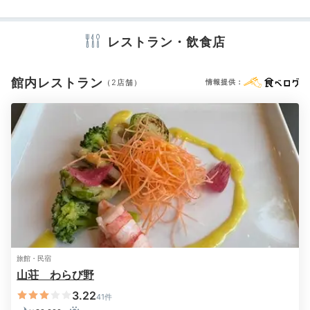
コンディショナー
ボディソープ
タオル
バスタオル
ドライヤー
お茶セット
キッチン
電気ポット
加湿器
Dinner
レストラン・飲食店
18:00
こだわり食材を
館内レストラン
※設備・アメニティは、確認が取れている情報を表示しています。
（2店舗）
情報提供：
一品ずつ味わう創作会席
旅館・民宿
山荘 わらび野
夕食一例1
夕食
3.22
41件