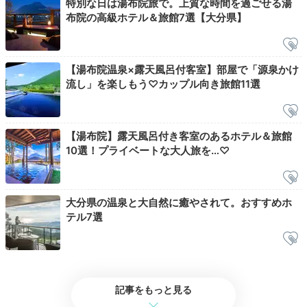
特別な日は湯布院旅で。上質な時間を過ごせる湯
布院の高級ホテル＆旅館7選【大分県】
【湯布院温泉×露天風呂付客室】部屋で「源泉かけ
流し」を楽しもう♡カップル向き旅館11選
【湯布院】露天風呂付き客室のあるホテル＆旅館
10選！プライベートな大人旅を…♡
レストラン 中屋敷の前
敷地
大分県の温泉と大自然に癒やされて。おすすめホ
2日目は少し早起きをして、敷地内を散策してみましょ
テル7選
う。木々の間から朝日が差し込む庭園では、四季の草木
を眺めながらのお散歩を楽しめます。また、晴れた日に
は
敷地の至る所から雄大な由布岳
が見えるのだとか！
記事をもっと見る