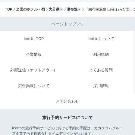
TOP
全国のホテル・宿
大分県
湯布院
「由布院温泉 山荘 わらび野」
ページトップ
icotto TOP
icottoについて
朝食一例
朝食
朝食もレストラン「中屋敷」にて。由布院や大分の地元
企業情報
利用規約
食材にこだわった和朝食が提供されます。季節のメニュ
ーと並ぶ白米には自家米を使用。また自家菜園の野菜が
外部送信（オプトアウト）
よくある質問
並ぶブッフェは色鮮やかで、朝から元気をチャージして
もらえます。
広告掲載について
採用情報
お問い合わせ
minatoya0711
旅行予約サービスについて
朝食は和食をいただきました。サラダがとても美味し
icottoの旅行予約サービスにおける予約の手配は、カカクコムグルー
く、新鮮な野菜をたくさんとれたのが嬉しかったです。
+1
プ企業である株式会社タイムデザインが行います。