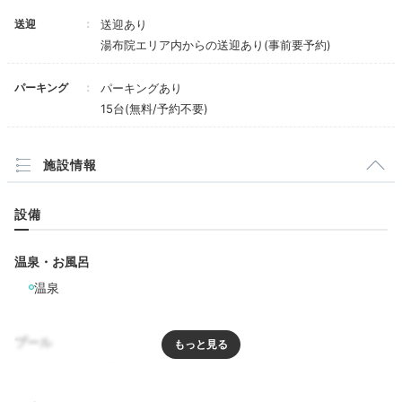
「メゾネットラグジュアリースイート」にパートナーと
２人で泊まりました。山の景色や半露天・露天風呂の2
+4
送迎
送迎あり
つのお風呂を楽しめるお部屋で、すごく良かったです。
湯布院エリア内からの送迎あり(事前要予約)
パーキング
パーキングあり
15台(無料/予約不要)
Onsen
16:00
施設情報
天然石造りの客室風呂
設備
由布院温泉の湯を堪能
温泉・お風呂
温泉
プール