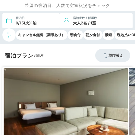
希望の宿泊日、人数で空室状況をチェック
宿泊日
宿泊者数 / 部屋数
9/15(火)1泊
大人2名 / 1室
キャンセル無料（期限あり）
朝食付
朝夕食付
禁煙
現地払いO
宿泊プラン
3
並び替え