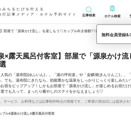
心みちるたびを叶える
旅行記事メディア・ホテル予約サイト
記事検索
ホテル検索
室】部屋で「源泉かけ流し」を楽しもう♡カップル向き旅館11選
泉×露天風呂付客室】部屋で「源泉かけ
選
人気の「湯布院(ゆふいん)」。「湯の坪街道」や「金鱗湖(きんりんこ)」、
つ。でも、湯布院にきたなら、効能豊かな温泉をしっかりじっくり楽しみたい
のお宿をピップアップ！しかもお部屋で「源泉かけ流し」が楽しめるお宿だけ
何度でも入って、まったり癒やしのステイをかなえましょう♡
ップル
#源泉かけ流し
#露天風呂付客室