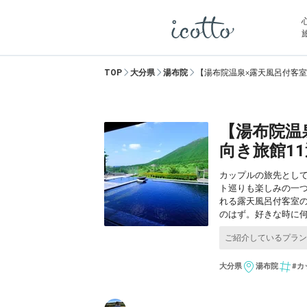
TOP
大分県
湯布院
【湯布院温泉×露天風呂付客
【湯布院温
向き旅館11
カップルの旅先として
ト巡りも楽しみの一
れる露天風呂付客室
のはず。好きな時に
大分県
湯布院
#カ