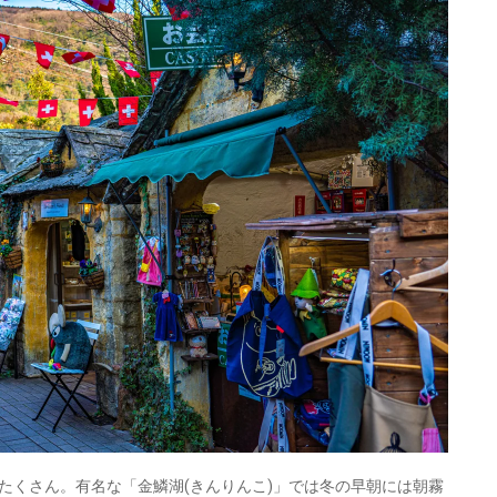
たくさん。有名な「金鱗湖(きんりんこ)」では冬の早朝には朝霧