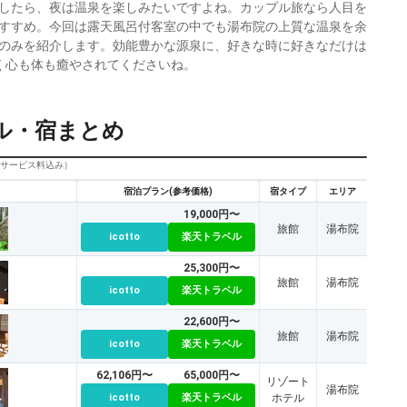
したら、夜は温泉を楽しみたいですよね。カップル旅なら人目を
すすめ。今回は露天風呂付客室の中でも湯布院の上質な温泉を余
のみを紹介します。効能豊かな源泉に、好きな時に好きなだけは
く心も体も癒やされてくださいね。
ル・宿まとめ
びサービス料込み）
宿泊プラン(参考価格)
宿タイプ
エリア
19,000円〜
旅館
湯布院
icotto
楽天トラベル
25,300円〜
旅館
湯布院
icotto
楽天トラベル
22,600円〜
旅館
湯布院
icotto
楽天トラベル
62,106円〜
65,000円〜
リゾート
湯布院
icotto
楽天トラベル
ホテル