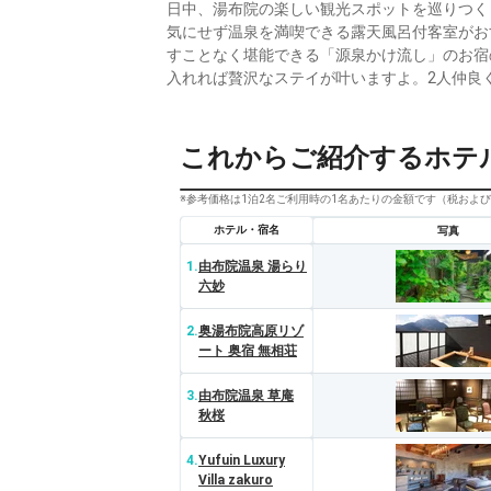
日中、湯布院の楽しい観光スポットを巡りつく
気にせず温泉を満喫できる露天風呂付客室がお
すことなく堪能できる「源泉かけ流し」のお宿
入れれば贅沢なステイが叶いますよ。2人仲良
これからご紹介するホテ
※参考価格は1泊2名ご利用時の1名あたりの金額です（税およ
ホテル・宿名
写真
1.
由布院温泉 湯らり
六妙
2.
奥湯布院高原リゾ
ート 奥宿 無相荘
3.
由布院温泉 草庵
秋桜
4.
Yufuin Luxury
Villa zakuro