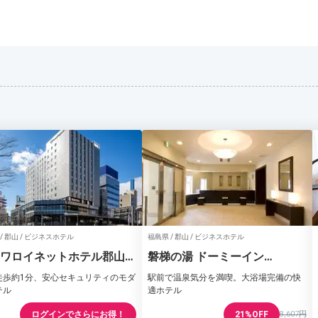
/ 郡山 / ビジネスホテル
福島県 / 郡山 / ビジネスホテル
ワロイネットホテル郡山駅
磐梯の湯 ドーミーイン
EXPRESS郡山
徒歩約1分、安心セキュリティのモダ
駅前で温泉気分を満喫。大浴場完備の快
テル
適ホテル
ログインでさらにお得！
21%OFF
8,607円