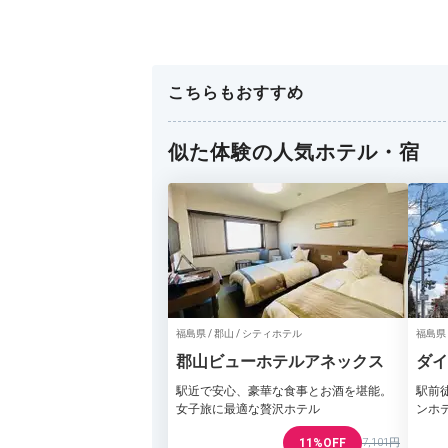
こちらもおすすめ
似た体験の人気ホテル・宿
福島県 / 郡山 / シティホテル
福島県 
郡山ビューホテルアネックス
ダイ
前
駅近で安心、豪華な食事とお酒を堪能。
駅前
女子旅に最適な贅沢ホテル
ンホ
11%OFF
7,101円