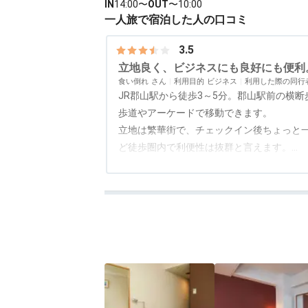
IN
14:00〜
OUT
〜10:00
一人旅で宿泊した人の口コミ
3.5
立地良く、ビジネスにも良好にも便利
食い倒れ
利用目的
ビジネス
利用した際の同行
JR郡山駅から徒歩3～5分。郡山駅前の横
歩道やアーケードで移動できます。
立地は繁華街で、チェックイン後ちょっと
ど徒歩圏内で利便性は抜群と言えます。
部屋は一般的なビジネスホテル並みで特段
アクセス
4.0
コスパ
3.0
客室
3.0
接客対応
4.0
風呂
2.5
食
る部屋ですが、強いて言えばバスルームの
た。
ホテルスタッフは皆親切で気持ちが良いで
商用の折にはまた利用しようと思います。