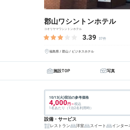
郡山ワシントンホテル
コオリヤマワシントンホテル
3.39
37件
福島県 / 郡山 / ビジネスホテル
施設TOP
写真
10/13(火)宿泊の参考価格
4,000
1名あたり（1泊2名利用時）
設備・サービス
レストラン
洋室
スイート
インター