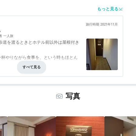
もっと見る
旅行時期 2021年11月
。
者
一人旅
断歩道を渡るときとホテル前以外は屋根付き
一杯やりながら食事を、という時もほとん
不足もありませんし、普通にゆっくり休め
事・ドリンク
3.0
バリアフリー
評価なし
髪の毛が片付いていなかったのが残念でし
写真
すし、清掃もたまたまかと思いますので、