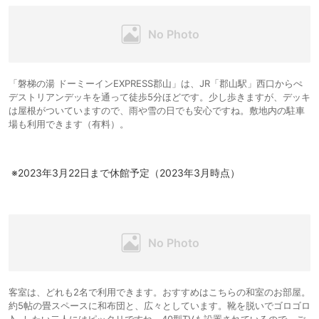
「磐梯の湯 ドーミーインEXPRESS郡山」は、JR「郡山駅」西口からぺ
デストリアンデッキを通って徒歩5分ほどです。少し歩きますが、デッキ
は屋根がついていますので、雨や雪の日でも安心ですね。敷地内の駐車
場も利用できます（有料）。
※2023年3月22日まで休館予定（2023年3月時点）
客室は、どれも2名で利用できます。おすすめはこちらの和室のお部屋。
約5帖の畳スペースに和布団と、広々としています。靴を脱いでゴロゴロ
♪…したい二人にはピッタリですね。40型TVも設置されているので、ご