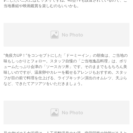
当地番組や映画鑑賞を楽しむのもいいかも。
“免疫力UP！”をコンセプトにした「ドーミーイン」の朝食は、ご当地の
味もしっかりとフォロー。スタッフ自慢の「ご当地逸品料理」は、ボリ
ュームたっぷり会津の「ソースカツ丼」です。そのままでももちろん美
味しいのですが、温泉卵やカレーを載せるアレンジもおすすめ。スタッ
フが目の前で料理を仕上げる、ライブキッチン演出のオムレツ、天ぷら
など、できたてアツアツをいただきましょう。
足の伸ばせる大浴場は、人工炭酸温泉のお湯。疲労回復の効能があると