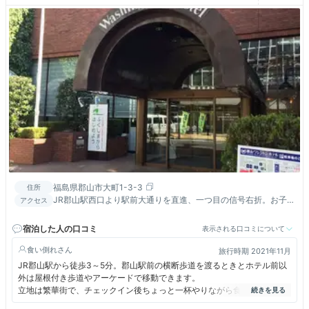
福島県郡山市大町1-3-3
住所
JR郡山駅西口より駅前大通りを直進、一つ目の信号右折。お子
アクセス
様の足でも徒歩約５分♪郡山ＩＣからはお車で２０分
宿泊した人の口コミ
表示される口コミについて
食い倒れ
旅行時期 2021年11月
JR郡山駅から徒歩3～5分。郡山駅前の横断歩道を渡るときとホテル前以
外は屋根付き歩道やアーケードで移動できます。
立地は繁華街で、チェックイン後ちょっと一杯やりながら食事を、という
時もほとんど徒歩圏内で利便性は抜群と言えます。