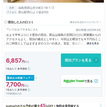
福島県郡山市大町2-18-1
住所
郡山駅西口より徒歩5分
アクセス
宿泊した人の口コミ
表示される口コミについて
いりおもてやまねこ
旅行時期 2025年3月
およそ半年ぶりに４度目の宿泊。郡山は福島の玄関口だけに関東圏からの
アクセスもよく、宿泊の拠点としやすい。今回は土曜泊でも８千円台とこ
のご時世としてはまずまずのコスパの良さ。安定、安心のドーミーインク
オリティで良かったです。
6,857
宿泊プランを見る
1名あたり 参考価格
夏休み＆秋旅フェア！
7,700
1名あたり 参考価格
※対象施設のみ