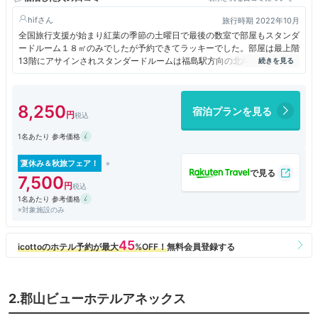
hif
旅行時期 2022年10月
全国旅行支援が始まり紅葉の季節の土曜日で最後の数室で部屋もスタンダ
ードルーム１８㎡のみでしたが予約できてラッキーでした。部屋は最上階
13階にアサインされスタンダードルームは福島駅方向の北向きで眺望は
郡山駅前の高層ビルビッグアイに左方向に安達太良山が見えよかったです
ね！部屋は一番コンパクトで少し前のダイワロイネットホテルのスタンダ
ードな間取りでお風呂トイレは一緒ですが清潔で広めです。ベッドメイキ
8,250
宿泊プランを見る
ングはデュベスタイルに加湿空気清浄機、窓も少しあいて換気もとれて快
適でした。チェックイン時にドリップコーヒーに紅茶がもらえます。同じ
1名あたり 参考価格
ビルの1階にコンビニ、有名な牛タンのお店等もあって便利でした。朝食
はビュッフェで価格もリーズナブルで満足ですがが味が少し薄味でスタッ
フは挨拶も無く少し残念で朝食以外で訪問は無いですね！指定席をとって
夏休み＆秋旅フェア！
あったのでチェックアウト後10分程度で新幹線に乗れて便利でお勧めで
7,500
す。
1名あたり 参考価格
※対象施設のみ
2.郡山ビューホテルアネックス