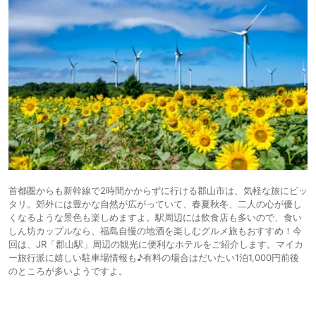
首都圏からも新幹線で2時間かからずに行ける郡山市は、気軽な旅にピッ
タリ。郊外には豊かな自然が広がっていて、春夏秋冬、二人の心が優し
くなるような景色も楽しめますよ。駅周辺には飲食店も多いので、食い
しん坊カップルなら、福島自慢の地酒を楽しむグルメ旅もおすすめ！今
回は、JR「郡山駅」周辺の観光に便利なホテルをご紹介します。マイカ
ー旅行派に嬉しい駐車場情報も♪有料の場合はだいたい1泊1,000円前後
のところが多いようですよ。