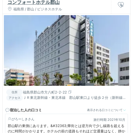
コンフォートホテル郡山
福島県 / 郡山 / ビジネスホテル
福島県郡山市方八町2-2-22
住所
ＪＲ東北新幹線・東北本線 郡山駅東口より徒歩２分（新幹線改
アクセス
札口から自由通路を通り約８分）■「福島」空港よりバスで約
40分
宿泊した人の口コミ
表示される口コミについて
ぴろーしき
旅行時期 2021年10月
郡山駅の東側にあります。&#32363;華街とは逆方向で少し線路を超える
のに時間がかかります。ホテルの前の道路もそれほど交通量はなく、静か