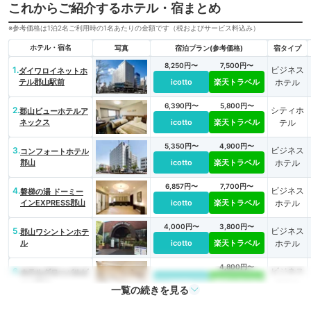
これからご紹介するホテル・宿まとめ
※参考価格は1泊2名ご利用時の1名あたりの金額です（税およびサービス料込み）
ホテル・宿名
写真
宿泊プラン(参考価格)
宿タイプ
8,250円〜
7,500円〜
1.
ビジネス
ダイワロイネットホ
テル郡山駅前
icotto
楽天トラベル
ホテル
6,390円〜
5,800円〜
2.
シティホ
郡山ビューホテルア
ネックス
icotto
楽天トラベル
テル
5,350円〜
4,900円〜
3.
ビジネス
コンフォートホテル
郡山
icotto
楽天トラベル
ホテル
6,857円〜
7,700円〜
4.
ビジネス
磐梯の湯 ドーミー
インEXPRESS郡山
icotto
楽天トラベル
ホテル
4,000円〜
3,800円〜
5.
ビジネス
郡山ワシントンホテ
ル
icotto
楽天トラベル
ホテル
4,800円〜
6.
ビジネス
ホテルグローバルビ
ュー郡山
icotto
楽天トラベル
ホテル
一覧の続きを見る
5,400円〜
5,300円〜