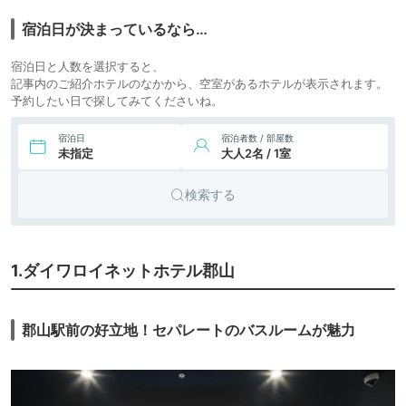
7.
ビジネス
アパホテル 郡山駅
前
icotto
楽天トラベル
ホテル
宿泊日が決まっているなら…
5,000円〜
ビジネス
8.
郡山シティホテル
宿泊日と人数を選択すると、
icotto
楽天トラベル
ホテル
記事内のご紹介ホテルのなかから、空室があるホテルが表示されます。
予約したい日で探してみてくださいね。
宿泊日
宿泊者数 / 部屋数
未指定
大人2名 / 1室
検索する
1.ダイワロイネットホテル郡山
郡山駅前の好立地！セパレートのバスルームが魅力