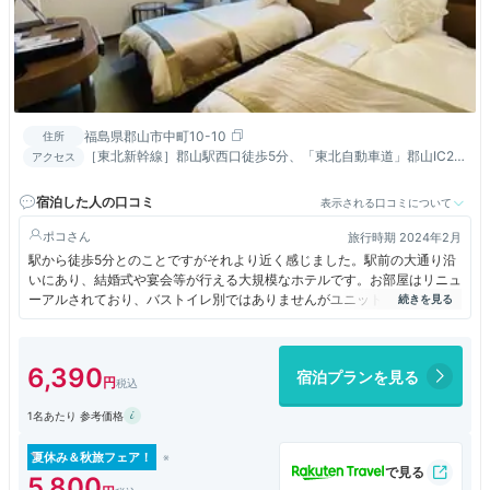
福島県郡山市中町10-10
住所
［東北新幹線］郡山駅西口徒歩5分、「東北自動車道」郡山IC20
アクセス
分
宿泊した人の口コミ
表示される口コミについて
ポコ
旅行時期 2024年2月
駅から徒歩5分とのことですがそれより近く感じました。駅前の大通り沿
いにあり、結婚式や宴会等が行える大規模なホテルです。お部屋はリニュ
ーアルされており、バストイレ別ではありませんがユニットバスも新しく
てきれいでした。朝食も渡り蟹のお味噌汁などあり、まずまずでした。
6,390
宿泊プランを見る
1名あたり 参考価格
夏休み＆秋旅フェア！
5,800