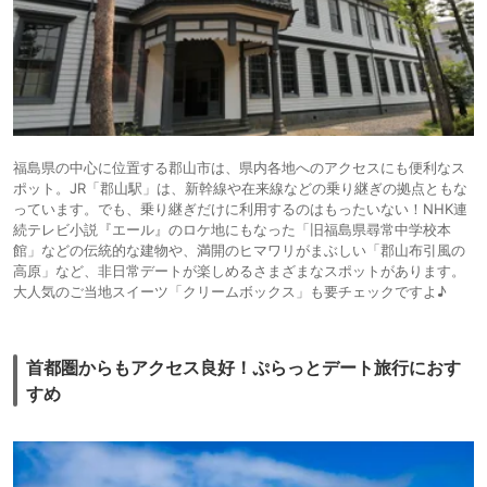
福島県の中心に位置する郡山市は、県内各地へのアクセスにも便利なス
ポット。JR「郡山駅」は、新幹線や在来線などの乗り継ぎの拠点ともな
っています。でも、乗り継ぎだけに利用するのはもったいない！NHK連
続テレビ小説『エール』のロケ地にもなった「旧福島県尋常中学校本
館」などの伝統的な建物や、満開のヒマワリがまぶしい「郡山布引風の
高原」など、非日常デートが楽しめるさまざまなスポットがあります。
大人気のご当地スイーツ「クリームボックス」も要チェックですよ♪
首都圏からもアクセス良好！ぷらっとデート旅行におす
すめ