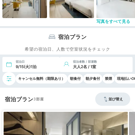
写真をすべて見る
宿泊プラン
希望の宿泊日、人数で空室状況をチェック
宿泊日
宿泊者数 / 部屋数
9/15(火)1泊
大人2名 / 1室
キャンセル無料（期限あり）
朝食付
朝夕食付
禁煙
現地払いO
宿泊プラン
3
並び替え