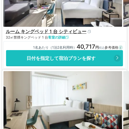
ルーム キングベッド 1 台 シティビュー
32㎡
禁煙
キングベッド 1 台
客室の詳細
40,717
1名あたり（1泊2名利用時）
日付を指定して宿泊プランを探す