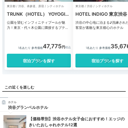
東京都 / 渋谷、表参道、原宿 / シティホテル
東京都 / 渋谷 / シティホテル
TRUNK（HOTEL） YOYOGI
HOTEL INDIGO 東京渋谷
PARK
公園を望むインフィニティプールが魅
渋谷の中心地に泊まる♪洗練され
力！東京・代々木公園に隣接するブティ
客室が素敵な東京都心のホテル
ックホテル
47,775
35,67
1名あたり 参考価格
1名あたり 参考価格
宿泊プランを探す
宿泊プランを探す
この近くを楽しむ
ホテル
渋谷グランベルホテル
【価格帯別】渋谷ホテル女子会におすすめ！エッジの
きいたおしゃれホテル12選