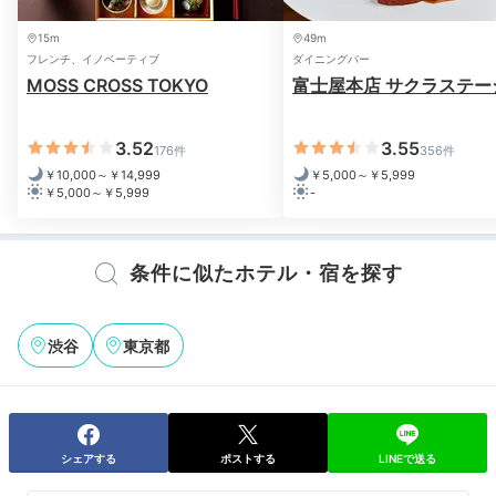
15m
49m
フレンチ、イノベーティブ
ダイニングバー
MOSS CROSS TOKYO
富士屋本店 サクラステー
3.52
3.55
176件
356件
￥10,000～￥14,999
￥5,000～￥5,999
￥5,000～￥5,999
-
条件に似たホテル・宿を探す
渋谷
東京都
シェアする
ポストする
LINEで送る