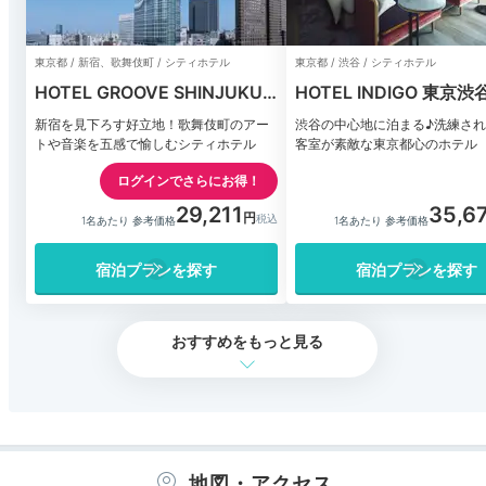
東京都 / 新宿、歌舞伎町 / シティホテル
東京都 / 渋谷 / シティホテル
HOTEL GROOVE SHINJUKU,
HOTEL INDIGO 東京渋
A PARKROYAL Hotel
新宿を見下ろす好立地！歌舞伎町のアー
渋谷の中心地に泊まる♪洗練さ
トや音楽を五感で愉しむシティホテル
客室が素敵な東京都心のホテル
ログインでさらにお得！
29,211
35,6
1名あたり 参考価格
1名あたり 参考価格
宿泊プランを探す
宿泊プランを探す
おすすめをもっと見る
地図・アクセス