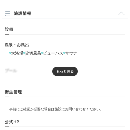
施設情報
設備
温泉・お風呂
大浴場
貸切風呂
ビューバス
サウナ
プール
プール
屋内プール
屋外プール
ジェットバス
衛生管理
リラクゼーション
サウナ
ジャグジー
エステ・マッサージ
ジム・フィットネス
公式HP
飲食