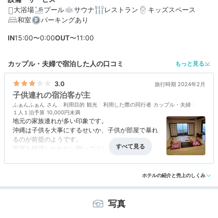
大浴場
プール
サウナ
レストラン
キッズスペース
を。
和室
パーキングあり
IN
15:00〜0:00
OUT
〜11:00
カップル・夫婦で宿泊した人の口コミ
もっと見る
3.0
旅行時期 2024年2月
子供連れの宿泊客が主
ふぁんふぁん
利用目的
観光
利用した際の同行者
カップル・夫婦
１人１泊予算
10,000円未満
地元の家族連れが多い印象です。
沖縄は子供を大事にするせいか、子供が部屋で暴れ
るのが前提のようです。
部屋を破壊しかねない勢いではしゃぎまわってます
ので、そういうのが苦手な方は絶対泊まらない方が
アクセス
5.0
コスパ
3.0
客室
4.0
接客対応
4.5
風呂
5.0
良いです。
食事・ドリンク
評価なし
バリアフリー
評価なし
ホテルの紹介と売上のしくみ
部屋や設備は古いですが、温泉の質は良かったで
す。ホテルスタッフも皆さん感じが良かったです。
写真
部屋からの眺めも良いです。