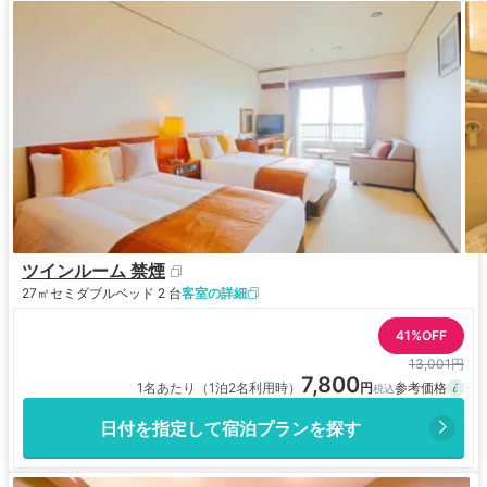
ツインルーム 禁煙
27㎡
セミダブルベッド 2 台
客室の詳細
41%OFF
13,001円
7,800
1名あたり（1泊2名利用時）
日付を指定して宿泊プランを探す