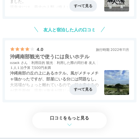
ました。
温泉水には、最古の人類（猿人）「アルディピテ
クス・ラミダス」が生まれた頃の太古の化石海水
アクセス
4.0
コスパ
5.0
客室
評価なし
接客対応
4.5
風呂
5.0
が含まれているそうで、茶褐色で塩味がありまし
食事・ドリンク
5.0
バリアフリー
評価なし
た。
友人と宿泊した人の口コミ
温泉後にはレストラン「サンピア」では和洋中
50種類以上のブッフェで、お腹いっぱいになり
ました。
4.0
旅行時期 2022年11月
沖縄南部観光で使うには良いホテル
ozack
利用目的
観光
利用した際の同行者
友人
１人１泊予算
7,500円未満
沖縄南部の丘の上にあるホテル。風がメチャメチ
ャ強かったですが、部屋にいる分には問題なし。
大浴場がちょっと離れているので、行き来するの
が若干面倒。温泉は海水が混じっているタイプな
のかちょっとしょっぱい。色も錆色でクセがあり
アクセス
3.0
コスパ
4.0
客室
3.5
接客対応
3.0
風呂
4.0
ました。悪くはないです。夕食バイキングの質は
食事・ドリンク
3.5
バリアフリー
評価なし
高いけれど、品数がちょっと不足気味。パイナッ
プルとアイスが美味い。ラグジュアリー感はない
口コミをもっと見る
けど、リーズナブルに泊まれる宿だと思います。