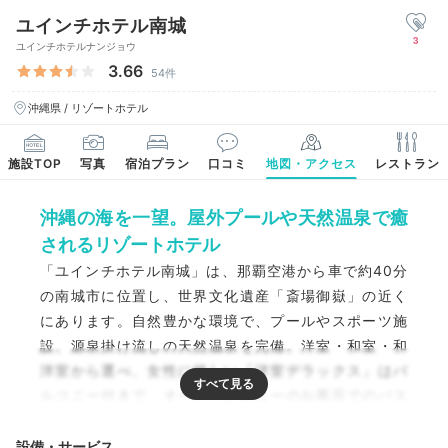
ユインチホテル南城
3
ユインチホテルナンジョウ
3.66
54件
沖縄県 / リゾートホテル
施設TOP
写真
宿泊プラン
口コミ
地図・アクセス
レストラン
沖縄の海を一望。屋外プールや天然温泉で癒
されるリゾートホテル
「ユインチホテル南城」は、那覇空港から車で約40分
の南城市に位置し、世界文化遺産「斎場御嶽」の近く
にあります。自然豊かな環境で、プールやスポーツ施
設、源泉掛け流しの天然温泉を完備。洋室・和室・和
洋室から選べ、女性に嬉しい「洋室デラックス」はバ
ルコニー付きで、オーシャンビューのお風呂でのバス
タイムもロマンチック。展望ラウンジやリラックスル
ームで絶景を眺めながら、心も体も癒されるひととき
設備・サービス