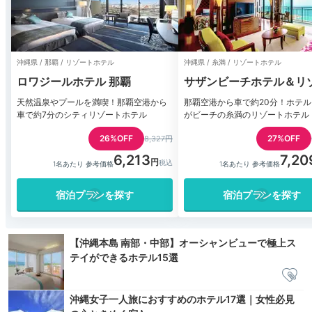
沖縄県 / 那覇 / リゾートホテル
沖縄県 / 糸満 / リゾートホテル
ロワジールホテル 那覇
サザンビーチホテル＆リ
沖縄
天然温泉やプールを満喫！那覇空港から
那覇空港から車で約20分！ホテ
車で約7分のシティリゾートホテル
がビーチの糸満のリゾートホテル
26%OFF
27%OFF
8,327円
6,213
7,20
1名あたり 参考価格
1名あたり 参考価格
宿泊プランを探す
宿泊プランを探す
【沖縄本島 南部・中部】オーシャンビューで極上ス
テイができるホテル15選
沖縄女子一人旅におすすめのホテル17選｜女性必見