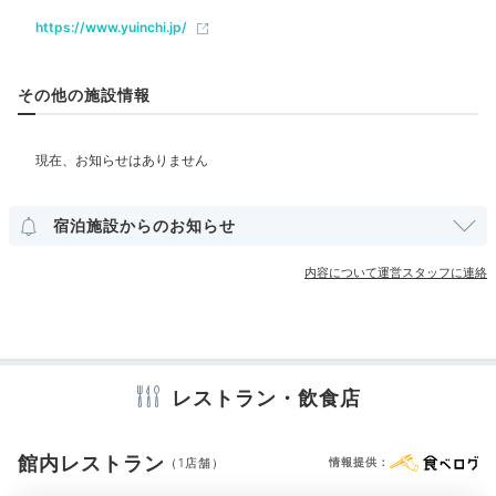
レストラン
バー
https://www.yuinchi.jp/
ベビー＆子供関連
その他の施設情報
キッズスペース
貸ベビーカー
部屋情報
和室
和洋室
洋室
スイート
インターネット利用可能
宿泊施設からのお知らせ
Wi-Fi利用可能
ユニバーサルルーム
内容について運営スタッフに連絡
その他館内施設
宴会場
ランドリーコーナー
売店・ギフトショップ
卓球台
カラオケルーム
レストラン・飲食店
アメニティ
テレビ
冷蔵庫
エアコン
スリッパ
セーフティボックス
館内レストラン
（1店舗）
情報提供：
洗浄機付トイレ
パジャマ
歯ブラシ
カミソリ
洗顔
シャンプー