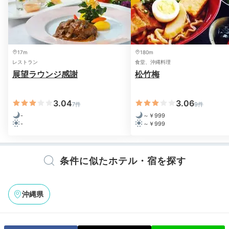
17m
180m
レストラン
食堂、沖縄料理
展望ラウンジ感謝
松竹梅
3.04
3.06
7件
9件
-
～￥999
-
～￥999
条件に似たホテル・宿を探す
沖縄県