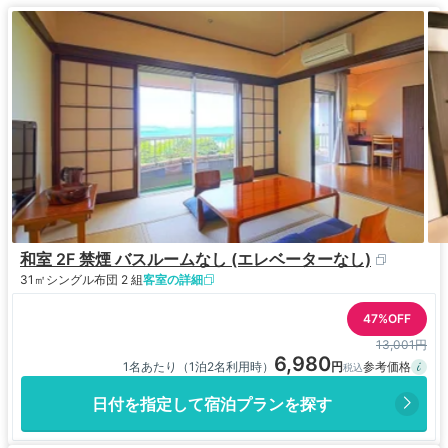
和室 2F 禁煙 バスルームなし (エレベーターなし)
31㎡
シングル布団 2 組
客室の詳細
47%OFF
13,001円
6,980
1名あたり（1泊2名利用時）
日付を指定して宿泊プランを探す