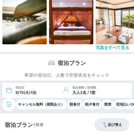
南城市の公共交通の中心の南城市役所バス停の前に
あるので、路線バスで旅する人にとっては便利です
ね。
写真をすべて見る
宿泊プラン
希望の宿泊日、人数で空室状況をチェック
宿泊日
宿泊者数 / 部屋数
9/15(火)1泊
大人2名 / 1室
キャンセル無料（期限あり）
朝食付
朝夕食付
禁煙
現地払いO
宿泊プラン
3
並び替え