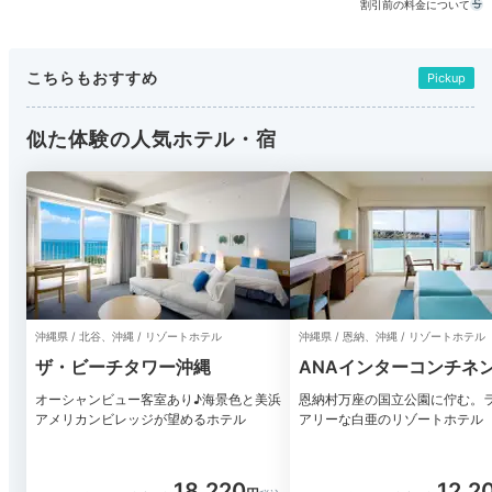
割引前の料金について
こちらもおすすめ
Pickup
似た体験の人気ホテル・宿
沖縄県 / 北谷、沖縄 / リゾートホテル
沖縄県 / 恩納、沖縄 / リゾートホテル
ザ・ビーチタワー沖縄
ANAインターコンチネ
万座ビーチリゾート
オーシャンビュー客室あり♪海景色と美浜
恩納村万座の国立公園に佇む。
アメリカンビレッジが望めるホテル
アリーな白亜のリゾートホテル
18,220
12,2