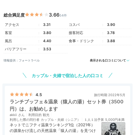
3.66
総合満足度
54件
アクセス
3.31
コスパ
3.90
客室
3.80
接客対応
3.78
風呂
4.40
食事・ドリンク
3.88
バリアフリー
3.53
情報提供：フォートラベル
表示される口コミについて
カップル・夫婦で宿泊した人の口コミ
4.5
旅行時期 2022年5月
ランチブッフェ＆温泉（猿人の湯）セット券（3500
円）は、お勧めします
akkii
利用目的
観光
利用した際の同行者
カップル・夫婦（シニア）
１人１泊予算
5,000円未満
ネットでニフティ温泉ランキング1位（2021年）
の源泉かけ流しの天然温泉「猿人の湯」を見つけ