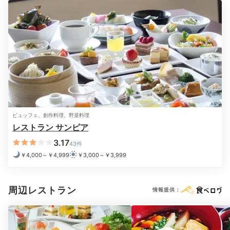
リンス
コンディショナー
ボディソープ
タオル
バスタオル
ドライヤー
お茶セット
電気ポット
※設備・アメニティは、確認が取れている情報を表示しています。
ビュッフェ、創作料理、野菜料理
レストラン サンピア
3.17
43件
￥4,000～￥4,999
￥3,000～￥3,999
周辺レストラン
情報提供：