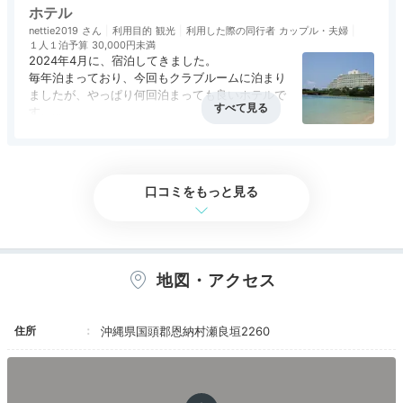
できるという点で、旅行の目的になるようなホテ
ホテル
ルだと感じた。
nettie2019
利用目的
観光
利用した際の同行者
カップル・夫婦
１人１泊予算
30,000円未満
2024年4月に、宿泊してきました。
毎年泊まっており、今回もクラブルームに泊まり
ましたが、やっぱり何回泊まっても良いホテルで
す。
アクセス
4.0
コスパ
4.0
客室
4.0
接客対応
4.5
風呂
4.0
こちらに泊まったら、クラブラウンジに行ける部
食事・ドリンク
4.5
バリアフリー
評価なし
ガーデンプール
屋にするのがおすすめです。
ビー
朝食はクラブルームで豪華にいただき、14時から
口コミをもっと見る
「ビーチサイドプール」からの景色は圧巻。宿泊者専用
はアフタヌーンティー、夕方からはイブニングカ
の「ガーデンプール」は万座毛とお庭を見渡せる設計が
クテル、その他の時間はちょっとお茶を飲みに行
くことができます。なので、結局1日中ずっとこ
美しい。「うるもスパ」は、きめ細やかな施術が好評で
のホテル内で食事も楽しめちゃいます。
す。マリンアクティビティを楽しむのも◎
地図・アクセス
イブニングカクテルも、量は少ないかもしれませ
んが、たくさん食べる方以外は、なんだかんだで
ちょっとずつつまんで、飲み物も飲んでいたら結
住所
沖縄県国頭郡恩納村瀬良垣2260
構お腹いっぱいになります。なので、他で夕食は
Lounge
厳しいかも。
16:30
毎年来ていますが、クラブラウンジのメニューも
大人の許される贅沢
少しずつ変わっているので、飽きずに楽しめます