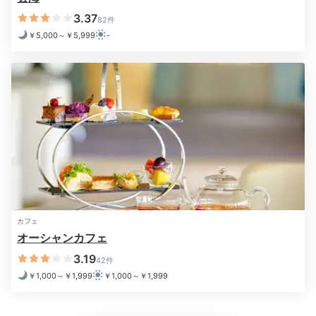
3.37
82件
バーウェイビー
大浴
￥5,000～￥5,999
-
ベッドに入る前に「バーウェイビー」でお酒を堪能した
り、ホテルの敷地内を散策して夜空を楽しんだり、大浴
場の大きな浴槽で一日の疲れを癒すのもいいですね。宿
泊客は無料で利用できるのも嬉しい。
Night
22:00
テラスでまどろむ
カフェ
星空と海に癒される
オーシャンカフェ
3.19
42件
￥1,000～￥1,999
￥1,000～￥1,999