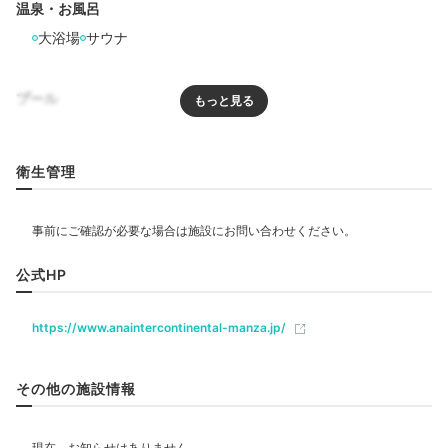
温泉・お風呂
大浴場
サウナ
merumisea
お部屋の広いテラスで過ごした後、クラブラウンジのカ
プール
クテルタイムを予約して、再びラウンジを楽しみまし
+2
プール
屋外プール
温水プール
子供用プール
た！
衛生管理
リラクゼーション
サウナ
エステ・マッサージ
ジム・フィットネス
Dinner
18:00
公式HP
飲食
レストラン
バー
カフェ
ルームサービス
選択肢がたっぷり
https://www.anaintercontinental-manza.jp/
豊富なレストラン
ベビー＆子供関連
その他の施設情報
キッズスペース
ベビーベッド
ベッドガード
貸ベビーカー