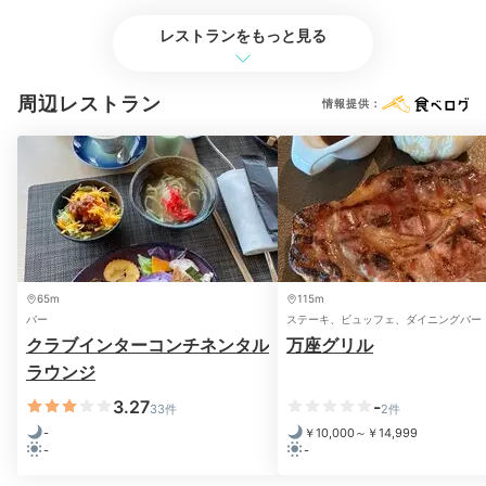
レストランをもっと見る
周辺レストラン
情報提供：
お部屋に戻ったらバルコニーで星空観賞を楽しんで。潮
風を浴びながら目を閉じているとマインドフルネス効果
でぐっすり快眠できそう…。
65m
115m
バー
ステーキ、ビュッフェ、ダイニングバー
merumisea
クラブインターコンチネンタル
万座グリル
ラウンジ
客室のバルコニーにサマーベッドが2つあり、寝ころん
で星空観賞をしました。到着時は曇天でしたが、夜は流
+2
3.27
-
33件
2件
れ星が4つも！最高の思い出になりました。
-
￥10,000～￥14,999
-
-