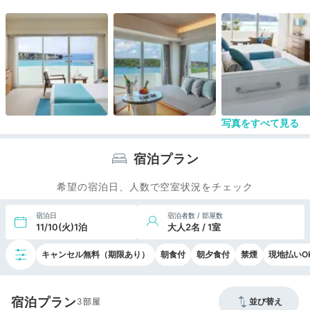
くる機械や、パンケーキが自動で一人分でてくる機
械があって、面白かったですよ。お子様にも受ける
とおもいます。
写真をすべて見る
宿泊プラン
希望の宿泊日、人数で空室状況をチェック
宿泊日
宿泊者数 / 部屋数
11/10(火)1泊
大人2名 / 1室
キャンセル無料（期限あり）
朝食付
朝夕食付
禁煙
現地払いO
宿泊プラン
3
並び替え