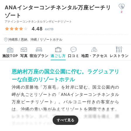
ANAインターコンチネンタル万座ビーチリ
2
ゾート
アナインターコンチネンタルマンザビーチリゾート
4.48
447件
沖縄県 / 恩納、沖縄 / リゾートホテル
施設TOP
写真
宿泊プラン
過ごし方
口コミ
地図・アクセス
レストラン
恩納村万座の国立公園に佇む。ラグジュアリ
ーな白亜のリゾートホテル
沖縄の景勝地「万座毛」を対岸に望む、国立公園内の
岬が丸ごとリゾートの「ANAインターコンチネンタル
万座ビーチリゾート」。バルコニー付きの客室から
は、沖縄の青い海がみえてリゾートを満喫できます。
レストラン、スパ、プール、ジム、大浴場を備え、満
足のホテルステイが叶います。