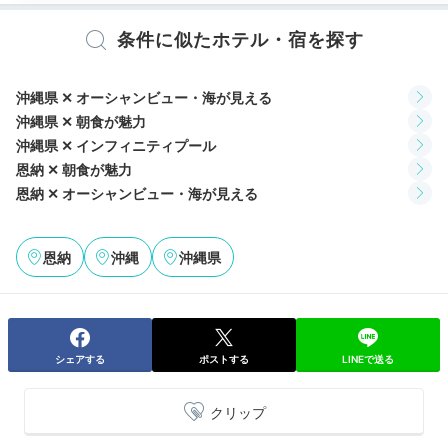
条件に似たホテル・宿を探す
2日目
沖縄県 ✕ オーシャンビュー・海が見える
沖縄県 ✕ 朝食が魅力
沖縄県 ✕ インフィニティプール
Morning
恩納 ✕ 朝食が魅力
ホテルから万座ビーチまで徒歩約
07:00
5分
恩納 ✕ オーシャンビュー・海が見える
爽やかな朝のスタート
ビーチをお散歩
恩納
沖縄
沖縄県
シェアする
ポストする
LINEで送る
クリップ