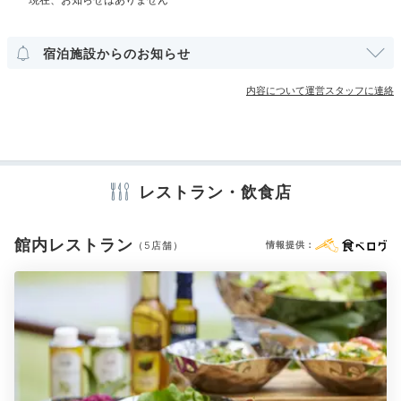
部屋情報
洋室
インターネット利用可能
Wi-Fi利用可能
宿泊施設からのお知らせ
コネクティングルーム
ユニバーサルルーム
内容について運営スタッフに連絡
その他館内施設
クラブラウンジ・専用ラウンジ
宴会場
ランドリーコーナー
PST
鉄板
売店・ギフトショップ
コンビニエンスストア
夕食は外食せずともホテル内で豊富な選択肢から選べま
レストラン・飲食店
す。オールデイダイニング、鉄板焼き、琉球料理、日本
アメニティ
料理、イタリアン、中華。「オーキッド」で琉球芸能を
テレビ
冷蔵庫
ミニバー
エアコン
スリッパ
鑑賞しながら、沖縄料理をいただくのもおすすめ。
館内レストラン
（5店舗）
情報提供：
セーフティボックス
洗浄機付トイレ
歯ブラシ
カミソリ
洗顔
シャンプー
リンス
ボディソープ
シャワーキャップ
タオル
バスタオル
ドライヤー
お茶セット
電気ポット
merumisea
※設備・アメニティは、確認が取れている情報を表示しています。
夕食は「クラブラウンジ」でシャンパンやカクテル、そ
してアペリティフを楽しみました。海景色とマジックア
+5