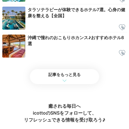
Breakfast
タラソテラピーが体験できるホテル7選。心身の健
08:00
康を整える【全国】
景色のいいテラスで
美味しい朝食を
沖縄で憧れのおこもりホカンス♪おすすめホテル8
選
記事をもっと見る
癒される毎日へ
朝食ブッフェ
朝食
icottoのSNSをフォローして、
リフレッシュできる情報を受け取ろう♪
朝食は「アクアベル」でビュッフェを。サラダ、スー
プ、肉料理、卵料理、和惣菜など豊富な料理がいただけ