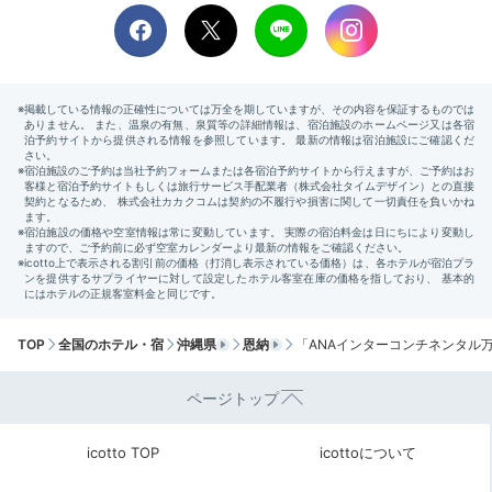
ます。デニッシュやクロワッサンを始め、焼きたてパン
も豊富。クラブラウンジのフレンチトーストも美味！
merumisea
クラブラウンジで朝食。その日はビュッフェもいただき
ながら、長寿弁当という沖縄ならではのご飯も！焼きた
+2
ての黒糖フレンチトーストも最高。
TOP
全国のホテル・宿
沖縄県
恩納
「ANAインターコンチネンタル
Check-out
11:00
ページトップ
後ろ髪を引かれながら
icotto TOP
icottoについて
チェックアウト