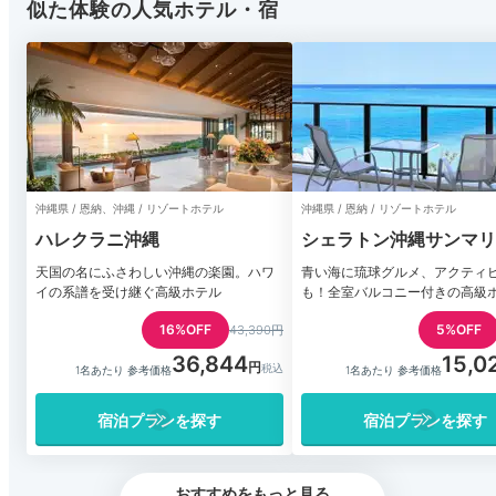
似た体験の人気ホテル・宿
沖縄県 / 恩納、沖縄 / リゾートホテル
沖縄県 / 恩納 / リゾートホテル
ハレクラニ沖縄
シェラトン沖縄サンマリ
ゾート
天国の名にふさわしい沖縄の楽園。ハワ
青い海に琉球グルメ、アクティ
イの系譜を受け継ぐ高級ホテル
も！全室バルコニー付きの高級
16%OFF
5%OFF
43,390円
36,844
15,0
1名あたり 参考価格
1名あたり 参考価格
宿泊プランを探す
宿泊プランを探す
おすすめをもっと見る