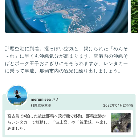
那覇空港に到着。湿っぽい空気と、掲げられた「めんそ
～れ」に早くも沖縄気分が高まります。空港内の沖縄そ
ばとポーク玉子おにぎりにそそられますが、レンタカー
に乗って早速、那覇市内の観光に繰り出しましょう。
merumisea
料理教室主宰
2022年04月に宿泊
宮古島で4泊した後は那覇へ飛行機で移動。那覇空港か
らレンタカーで移動し、「波上宮」や「首里城」を楽し
+1
みました。