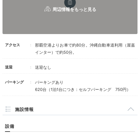
よ。
クラブラウンジ
各所に少し古いところはありますが、リフォーム
もされておりますので、問題ないです。
敷地も広く、さすがの老舗リゾートホテルです。
アクセス
那覇空港よりお車で約80分。沖縄自動車道利用（屋嘉
インター）で約50分。
送迎
送迎なし
パーキング
パーキングあり
620台（1泊1台につき：セルフパーキング 750円）
クラブラウンジ
クラ
クラブインターコンチネンタル宿泊者は専用のラウンジ
施設情報
が利用できます。朝食、アフタヌーンティー、イブニン
グカクテルをゆったりしたソファでいただけます。お酒
やスイーツをたっぷり味わって自分を甘やかして♡
設備