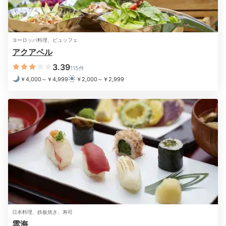
ワーの美しい光景を見ることができました！
ヨーロッパ料理、ビュッフェ
アクアベル
Relax
3.39
115件
20:00
￥4,000～￥4,999
￥2,000～￥2,999
自分を労わる
夜のリラックスタイム
日本料理、鉄板焼き、寿司
雲海