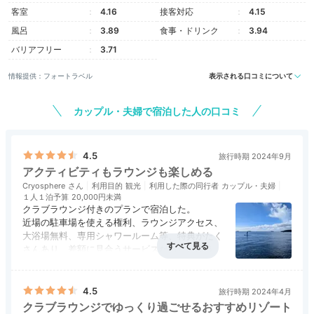
客室
4.16
接客対応
4.15
風呂
3.89
食事・ドリンク
3.94
merumisea
バリアフリー
3.71
情報提供：フォートラベル
表示される口コミについて
クラブインターコンチネンタルのテラス付きツインに宿
泊。石垣島のクラブインターコンチネンタルが素晴らし
+4
かったのが宿泊の決め手になりました！
カップル・夫婦で宿泊した人の口コミ
4.5
旅行時期 2024年9月
アクティビティもラウンジも楽しめる
Activity
Cryosphere
利用目的
観光
利用した際の同行者
カップル・夫婦
１人１泊予算
20,000円未満
16:00
クラブラウンジ付きのプランで宿泊した。
近場の駐車場を使える権利、ラウンジアクセス、
施設を楽しみ尽くす
大浴場無料、専用シャワールーム等、特典がたく
さんあり、差額に見合うサービスだったと思う。
プール、エステetc。
アクセス
2.5
コスパ
2.0
客室
4.0
接客対応
4.0
風呂
3.0
ホテルの敷地内を巡回するバスか徒歩でビーチま
食事・ドリンク
4.0
バリアフリー
評価なし
で行くことができ、様々なアクティビティが楽し
4.5
旅行時期 2024年4月
めるようになっている。長めに宿泊してのんびり
クラブラウンジでゆっくり過ごせるおすすめリゾート