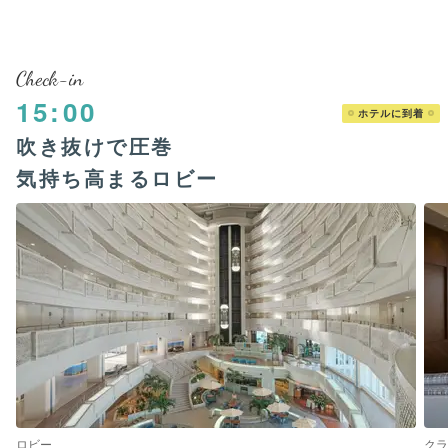
Check-in
15:00
ホテルに到着
吹き抜けで圧巻
気持ち高まるロビー
ロビー
クラ