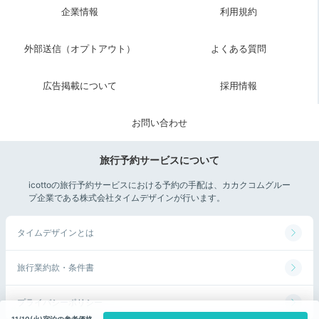
企業情報
利用規約
外部送信（オプトアウト）
よくある質問
広告掲載について
採用情報
お問い合わせ
旅行予約サービスについて
オーシャンカフェ
オー
icottoの旅行予約サービスにおける予約の手配は、カカクコムグルー
プ企業である株式会社タイムデザインが行います。
11時のチェックアウトまでプールで遊んだり、客室のバ
ルコニーでまったりしたり、ホテルの「オーシャンカフ
タイムデザインとは
ェ」でお茶するのもいいですね。ガーデンプールを望み
ながら、スイーツや美味しいドリンクを楽しめます。
旅行業約款・条件書
プライバシーポリシー
11/10(火)宿泊の参考価格