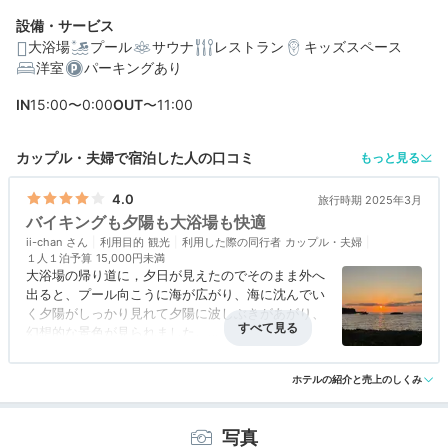
設備・サービス
大浴場
プール
サウナ
レストラン
キッズスペース
洋室
パーキングあり
編集部おすすめの３つのポイント
IN
15:00〜0:00
OUT
〜11:00
プール、大浴場、エステ、レストラン。快適なリゾート
ステイ！
カップル・夫婦で宿泊した人の口コミ
もっと見る
寝る時までも沖縄の海に抱かれる、寛げるオーシャンビ
ュー客室
4.0
旅行時期 2025年3月
バイキングも夕陽も大浴場も快適
沖縄の景勝地「万座毛」の近く。青い海に囲まれたロケ
ii-chan
ーション
利用目的
観光
利用した際の同行者
カップル・夫婦
１人１泊予算
15,000円未満
大浴場の帰り道に，夕日が見えたのでそのまま外へ
出ると、プール向こうに海が広がり、海に沈んでい
く夕陽がしっかり見れて夕陽に波しぶきがあがり、
幻想的な景色が見られました。
大浴場も、適度な強さのジャグジーが気持ちよく、
アクセス
4.0
コスパ
2.5
客室
4.0
接客対応
3.5
風呂
4.0
ドライヤーもマイナスイオンでスカルプ用の風もく
ホテルの紹介と売上のしくみ
食事・ドリンク
3.0
バリアフリー
4.0
る良品。宿泊客は、バスタオル&#8226;タオルを持
たなくてよいので、凄く楽でした。
朝食バイキングも種類も多く美味しかったし、アイ
写真
スクリームを入れるとソフトクリームになって出て