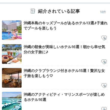
紹介されている記事
16件
万座ビーチ
沖縄本島のキッズプールがあるホテル13選♪子連れ
早起きして近くの「万座ビーチ」を散策しましょう。ホ
でプールを楽しもう
テルから徒歩5分ほど。朝は比較的涼しくて歩きやす
く、気持ちいいですよ。爽やかな空気をいっぱい吸い込
めば、朝ごはんも美味しく感じられそう！
沖縄の朝食が美味しいホテル16選！朝から幸せ気
分の女子旅に♪
merumisea
沖縄のクラブラウンジ付きホテル15選！贅沢な女
子旅を楽しもう♡
朝は敷地内を散策しました。ビーチまで行く通路も岩場
があって美しい景色が広がっていました。足だけ海に入
+2
り、誰もいない海を満喫しました。
沖縄のアクティビティ・マリンスポーツが楽しめ
るホテル16選