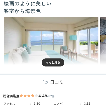
絵画のように美しい
客室から海景色
コーナーテラスルーム
コー
客室に入ると沖縄のビーチリゾートらしい海景色が。お
口コミ
部屋にいるだけで海に包まれているようで癒されます。
お得なゲストルームでもバルコニー付きで、35㎡の広
4.48
総合満足度
447件
さ。早速テラスへ出て美味しい空気を吸い込んで。
アクセス
3.50
コスパ
3.62