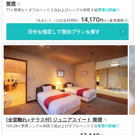
禁煙
77㎡
禁煙
セミダブルベッド 2 台およびシングル布団 4 組
客室の詳細
14,170
1名あたり（1泊2名利用時）
日付を指定して宿泊プランを探す
[全室離れ+テラス付] ジュニアスイート 禁煙
135.28㎡
禁煙
シングル布団 2 組およびダブルベッド 2 台
客室の詳細