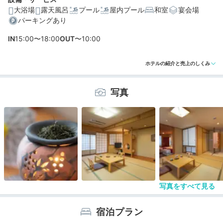
大浴場
露天風呂
プール
屋内プール
和室
宴会場
パーキングあり
IN
15:00〜18:00
OUT
〜10:00
ホテルの紹介と売上のしくみ
写真
写真をすべて見る
宿泊プラン