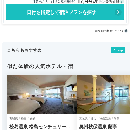
17,440
1名あたり（1泊2名利用時）
日付を指定して宿泊プランを探す
割引前の料金について
こちらもおすすめ
Pickup
似た体験の人気ホテル・宿
宮城県 / 松島 / 旅館
宮城県 / 仙台、秋保温泉 / 旅館
松島温泉 松島センチュリーホ
奥州秋保温泉 蘭亭