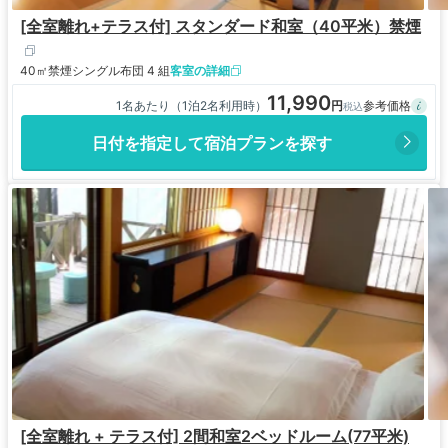
[全室離れ+テラス付] スタンダード和室（40平米）禁煙
40㎡
禁煙
シングル布団 4 組
客室の詳細
11,990
1名あたり（1泊2名利用時）
日付を指定して宿泊プランを探す
[全室離れ + テラス付] 2間和室2ベッドルーム(77平米)