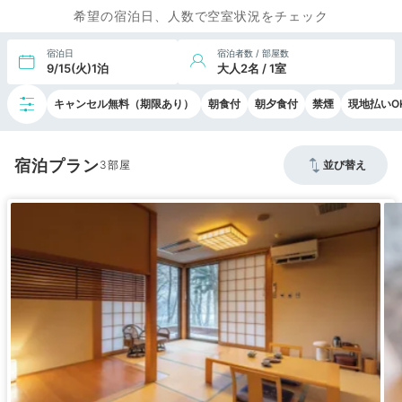
希望の宿泊日、人数で空室状況をチェック
宿泊日
宿泊者数 / 部屋数
9/15(火)1泊
大人2名 / 1室
キャンセル無料（期限あり）
朝食付
朝夕食付
禁煙
現地払いO
宿泊プラン
3
並び替え