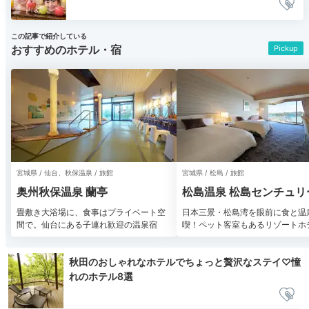
この記事で紹介している
おすすめのホテル・宿
Pickup
宮城県 / 仙台、秋保温泉 / 旅館
宮城県 / 松島 / 旅館
奥州秋保温泉 蘭亭
松島温泉 松島センチュリ
テル
畳敷き大浴場に、食事はプライベート空
日本三景・松島湾を眼前に食と温
間で。仙台にある子連れ歓迎の温泉宿
喫！ペット客室もあるリゾートホ
秋田のおしゃれなホテルでちょっと贅沢なステイ♡憧
れのホテル8選