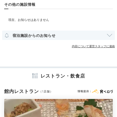
その他の施設情報
部屋情報
和室
和洋室
インターネット利用可能
その他館内施設
宿泊施設からのお知らせ
宴会場
売店・ギフトショップ
内容について運営スタッフに連絡
アメニティ
テレビ
冷蔵庫
スリッパ
浴衣
歯ブラシ
カミソリ
シャンプー
リンス
ボディソープ
シャワーキャップ
タオル
バスタオル
ドライヤー
お茶セット
電気ポット
レストラン・飲食店
館内レストラン
（1店舗）
情報提供：
※設備・アメニティは、確認が取れている情報を表示しています。