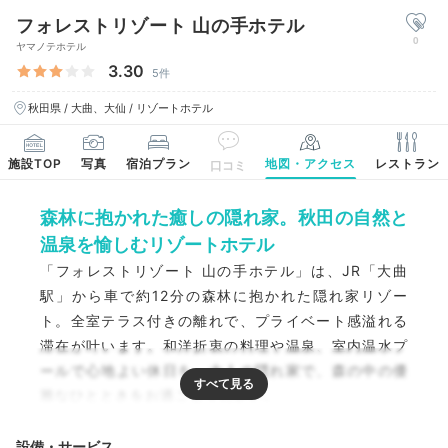
フォレストリゾート 山の手ホテル
0
ヤマノテホテル
3.30
5件
秋田県 / 大曲、大仙 / リゾートホテル
施設TOP
写真
宿泊プラン
地図・アクセス
レストラン
口コミ
森林に抱かれた癒しの隠れ家。秋田の自然と
温泉を愉しむリゾートホテル
「フォレストリゾート 山の手ホテル」は、JR「大曲
駅」から車で約12分の森林に抱かれた隠れ家リゾー
ト。全室テラス付きの離れで、プライベート感溢れる
滞在が叶います。和洋折衷の料理や温泉、室内温水プ
ールで心地よい休日を。大人の隠れ家で、森の中の優
雅なひとときをお過ごしください。
設備・サービス