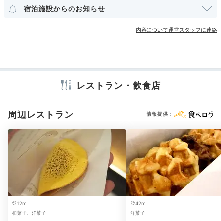
その他館内施設
宿泊施設からのお知らせ
ランドリーコーナー
クリーニングサービス
内容について運営スタッフに連絡
アメニティ
テレビ
冷蔵庫
エアコン
スリッパ
洗浄機付トイレ
パジャマ
歯ブラシ
カミソリ
シャンプー
リンス
ボディソープ
タオル
バスタオル
ドライヤー
お茶セット
電気ポット
加湿器
レストラン・飲食店
周辺レストラン
情報提供：
※設備・アメニティは、確認が取れている情報を表示しています。
12m
42m
和菓子、洋菓子
洋菓子