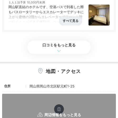
１人１泊予算
10,000円未満
岡山駅直結のホテルです、空港バスで到着した際
もバスロータリーからエスカレーターでデッキに
上がり建物の2階からエレベーターでフロント階
に行くことができて便利で、コンビニも駅改札前
か駅向かいのビル1階にあります。部屋自体はよ
アクセス
5.0
コスパ
3.5
客室
4.0
接客対応
4.0
風呂
3.5
くあるビジネスホテルという感じでコンパクトで
食事・ドリンク
評価なし
バリアフリー
評価なし
清潔感がありました。立地が良いので機会があっ
たらまた利用したいです。
口コミをもっと見る
地図・アクセス
住所
岡山県岡山市北区駅元町1-25