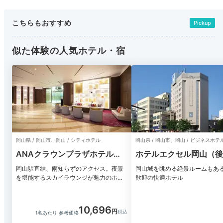
こちらもおすすめ
Pickup
似た体験の人気ホテル・宿
岡山県 / 岡山市、岡山 / シティホテル
岡山県 / 岡山市、岡山 / ビジネスホテ
ANAクラウンプラザホテル岡
ホテルエクセル岡山（後
山
岡山城前）
岡山駅直結、雨知らずのアクセス。夜景
岡山城を眺める絶景ルームもあ
を堪能するスカイラウンジが魅力のホテ
歓迎の快適ホテル
ル
10,696
1名あたり 参考価格