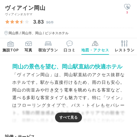
ヴィアイン岡山
3
ヴィアインオカヤマ
3.83
96件
岡山県 / 岡山市、岡山 / ビジネスホテル
施設TOP
写真
宿泊プラン
口コミ
地図・アクセス
レストラン
岡山の景色を望む、岡山駅直結の快適ホテル
「ヴィアイン岡山」は、岡山駅直結のアクセス抜群な
ホテルです。駅から直接行けるため、雨の日も安心。
岡山の街並みや行き交う電車を眺められる客室など、
選べる多彩な客室タイプも魅力です。特に「ツイン」
はフローリングタイプで、バス・トイレもセパレー
ト。5階の開放感あふれるカフェテリアでの朝食で
は、発酵から焼き上げまでホテルで行うこだわりパン
や、ホテルオリジナルブレンド米のご飯などがいただ
けます。
設備・サービス