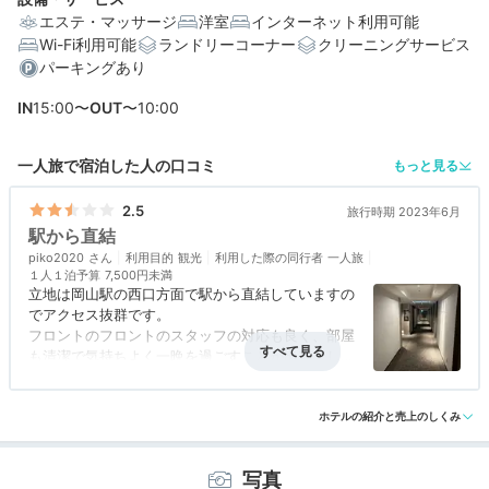
エステ・マッサージ
洋室
インターネット利用可能
Wi-Fi利用可能
ランドリーコーナー
クリーニングサービス
パーキングあり
IN
15:00〜
OUT
〜10:00
一人旅で宿泊した人の口コミ
もっと見る
2.5
旅行時期 2023年6月
駅から直結
piko2020
利用目的
観光
利用した際の同行者
一人旅
１人１泊予算
7,500円未満
立地は岡山駅の西口方面で駅から直結していますの
でアクセス抜群です。
フロントのフロントのスタッフの対応も良く、部屋
も清潔で気持ちよく一晩を過ごすことが出来まし
た。
アクセス
4.5
コスパ
3.0
客室
3.0
接客対応
3.0
風呂
3.0
バスルームと部屋の間に大窓があって、ベッドルー
食事・ドリンク
3.0
バリアフリー
3.5
ムとガラス窓で仕切られていました。
ホテルの紹介と売上のしくみ
髭剃り用の安全剃刀が必要な場合はフロントで買い
写真
求める必要がある。