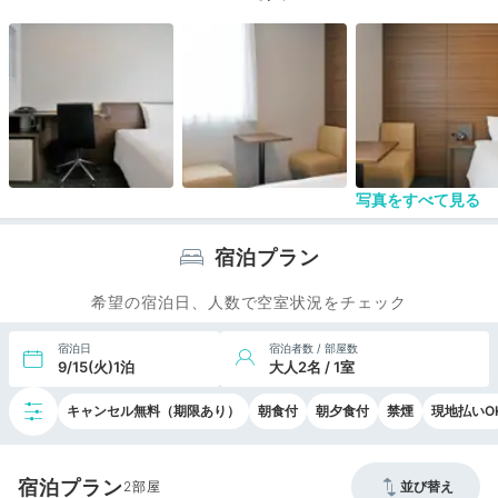
写真をすべて見る
宿泊プラン
希望の宿泊日、人数で空室状況をチェック
宿泊日
宿泊者数 / 部屋数
9/15(火)1泊
大人2名 / 1室
キャンセル無料（期限あり）
朝食付
朝夕食付
禁煙
現地払いO
宿泊プラン
2
並び替え