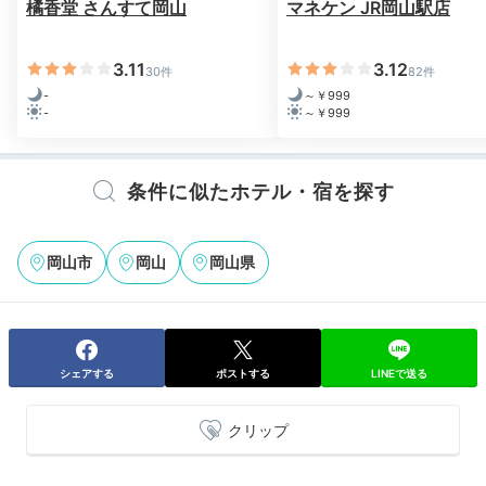
橘香堂 さんすて岡山
マネケン JR岡山駅店
3.11
3.12
30件
82件
-
～￥999
-
～￥999
条件に似たホテル・宿を探す
岡山市
岡山
岡山県
シェアする
ポストする
LINEで送る
クリップ