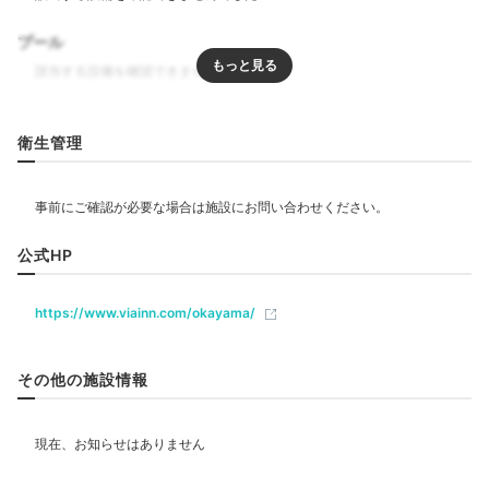
プール
リラクゼーション
衛生管理
エステ・マッサージ
飲食
公式HP
ベビー＆子供関連
https://www.viainn.com/okayama/
部屋情報
その他の施設情報
洋室
インターネット利用可能
Wi-Fi利用可能
ユニバーサルルーム