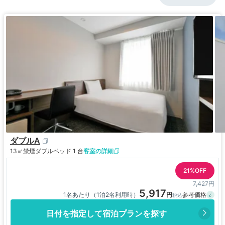
ダブルA
13㎡
禁煙
ダブルベッド 1 台
客室の詳細
21%OFF
7,427円
5,917
1名あたり（1泊2名利用時）
日付を指定して宿泊プランを探す