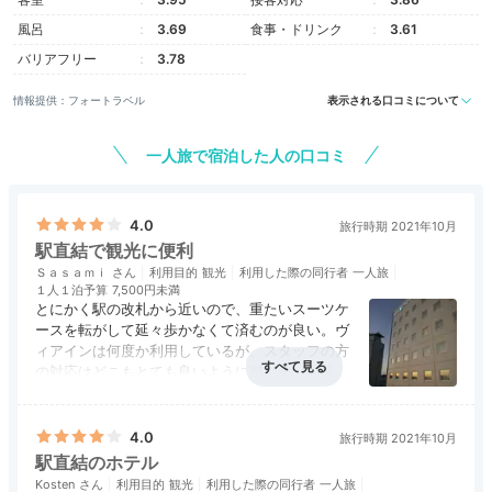
風呂
3.69
食事・ドリンク
3.61
バリアフリー
3.78
情報提供：フォートラベル
表示される口コミについて
一人旅で宿泊した人の口コミ
4.0
旅行時期 2021年10月
駅直結で観光に便利
Ｓａｓａｍｉ
利用目的
観光
利用した際の同行者
一人旅
１人１泊予算
7,500円未満
とにかく駅の改札から近いので、重たいスーツケ
ースを転がして延々歩かなくて済むのが良い。ヴ
ィアインは何度か利用しているが、スタッフの方
の対応はどこもとても良いように感じる。お風呂
場に小窓がついていて、圧迫感が少なく、お湯の
アクセス
5.0
コスパ
3.5
客室
4.0
接客対応
5.0
風呂
4.0
入り具合もわかるのが便利だった。
食事・ドリンク
評価なし
バリアフリー
評価なし
4.0
旅行時期 2021年10月
駅直結のホテル
Kosten
利用目的
観光
利用した際の同行者
一人旅