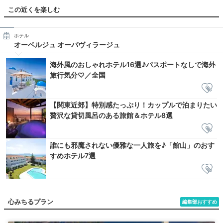
この近くを楽しむ
ホテル
オーベルジュ オーパヴィラージュ
海外風のおしゃれホテル16選♪パスポートなしで海外
旅行気分♡／全国
【関東近郊】特別感たっぷり！カップルで泊まりたい
贅沢な貸切風呂のある旅館＆ホテル8選
誰にも邪魔されない優雅な一人旅を♪「館山」のおす
すめホテル7選
心みちるプラン
編集部おすすめ