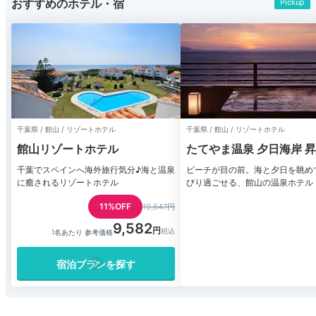
おすすめのホテル・宿
Pickup
千葉県 / 館山 / リゾートホテル
千葉県 / 館山 / リゾートホテル
館山リゾートホテル
たてやま温泉 夕日海岸 
千葉でスペインへ海外旅行気分♪海と温泉
ビーチが目の前。海と夕日を眺め
に癒されるリゾートホテル
びり過ごせる、館山の温泉ホテル
11%OFF
10,647円
9,582
1名あたり 参考価格
宿泊プランを探す