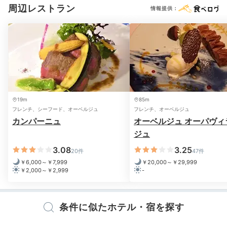
周辺レストラン
情報提供：
※設備・アメニティは、確認が取れている情報を表示しています。
19m
85m
フレンチ、シーフード、オーベルジュ
フレンチ、オーベルジュ
カンパーニュ
オーベルジュ オーパヴィ
ジュ
3.08
3.25
20件
47件
￥6,000～￥7,999
￥20,000～￥29,999
￥2,000～￥2,999
-
条件に似たホテル・宿を探す