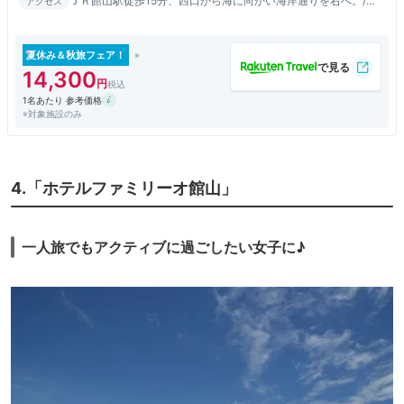
ＪＲ館山駅徒歩15分、西口から海に向かい海岸通りを右へ。/富
アクセス
津館山道富浦ICより国道127号線経由約6ｋｍ
夏休み＆秋旅フェア！
14,300
1名あたり 参考価格
※対象施設のみ
4.「ホテルファミリーオ館山」
一人旅でもアクティブに過ごしたい女子に♪