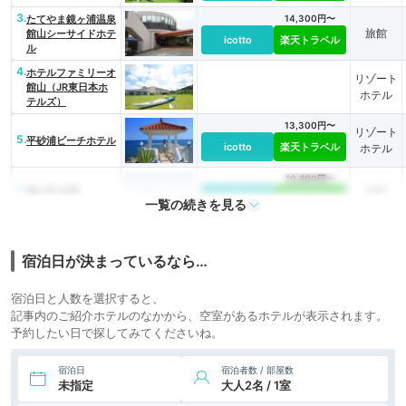
3.
たてやま鏡ヶ浦温泉
14,300円〜
旅館
館山シーサイドホテ
icotto
楽天トラベル
ル
4.
ホテルファミリーオ
リゾート
館山（JR東日本ホ
ホテル
テルズ）
13,300円〜
リゾート
5.
平砂浦ビーチホテル
icotto
楽天トラベル
ホテル
10,800円〜
6.
旅館
鳩山荘 松庵
icotto
楽天トラベル
一覧の続きを見る
8,000円〜
7.
リゾート
天然温泉 人魚の湯
icotto
楽天トラベル
旅館 海紅豆
ホテル
宿泊日が決まっているなら…
宿泊日と人数を選択すると、
記事内のご紹介ホテルのなかから、空室があるホテルが表示されます。
予約したい日で探してみてくださいね。
宿泊日
宿泊者数 / 部屋数
未指定
大人2名 / 1室