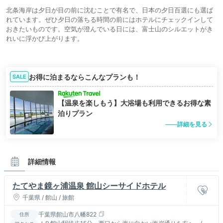
北条海岸は夕日が目の前に沈むことで有名で、日本の夕日百選にも選ば
れています。ぜひ夕日の落ちる時間の前にはホテルにチェックインして
おきたいものです。空気が澄んでいる日には、富士山のシルエットがき
れいに浮かび上がります。
お得に泊まるならこんなプランも！
SALE
【温泉を楽しもう】大浴場も利用できるお得な素
泊りプラン
詳細を見る
詳細情報
たてやま鏡ヶ浦温泉 館山シーサイドホテル
千葉県 / 館山 / 旅館
千葉県館山市八幡822
住所