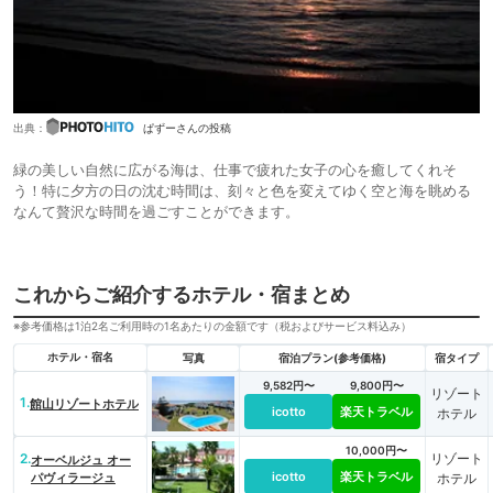
出典：
ぱずーさんの投稿
緑の美しい自然に広がる海は、仕事で疲れた女子の心を癒してくれそ
う！特に夕方の日の沈む時間は、刻々と色を変えてゆく空と海を眺める
なんて贅沢な時間を過ごすことができます。
これからご紹介するホテル・宿まとめ
※参考価格は1泊2名ご利用時の1名あたりの金額です（税およびサービス料込み）
ホテル・宿名
写真
宿泊プラン(参考価格)
宿タイプ
9,582円〜
9,800円〜
リゾート
1.
館山リゾートホテル
icotto
楽天トラベル
ホテル
10,000円〜
2.
リゾート
オーベルジュ オー
icotto
楽天トラベル
パヴィラージュ
ホテル