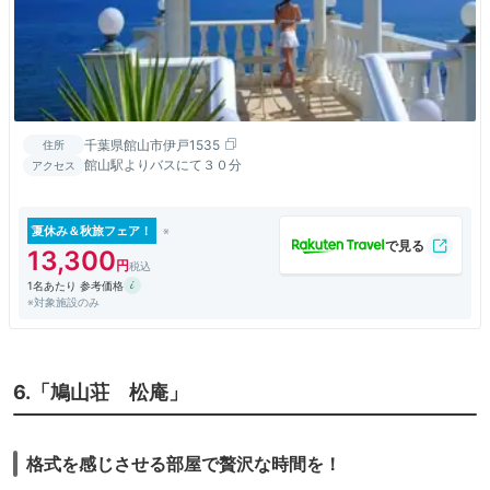
千葉県館山市伊戸1535
住所
館山駅よりバスにて３０分
アクセス
夏休み＆秋旅フェア！
13,300
1名あたり 参考価格
※対象施設のみ
6.「鳩山荘 松庵」
格式を感じさせる部屋で贅沢な時間を！