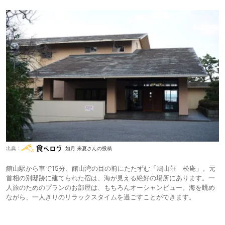
出典：
如月 来夏さんの投稿
館山駅から車で15分、館山湾の目の前にたたずむ「鳩山荘 松庵」。元
首相の別邸跡に建てられた宿は、海が見える絶好の場所にあります。一
人旅のためのプランのお部屋は、もちろんオーシャンビュー。海を眺め
ながら、一人きりのリラックスタイムを過ごすことができます。