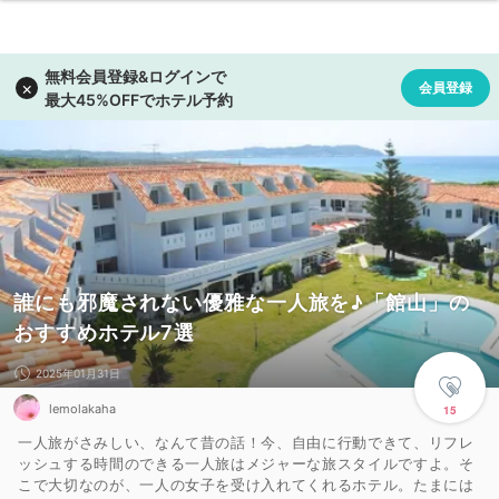
誰にも邪魔されない優雅な一人旅を♪「館山」の
おすすめホテル7選
2025年01月31日
lemolakaha
15
一人旅がさみしい、なんて昔の話！今、自由に行動できて、リフレ
ッシュする時間のできる一人旅はメジャーな旅スタイルですよ。そ
こで大切なのが、一人の女子を受け入れてくれるホテル。たまには