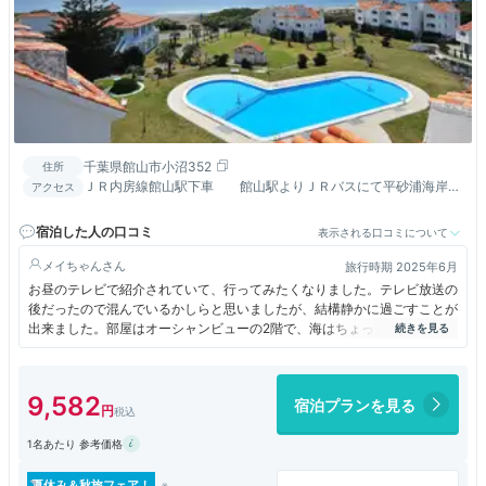
千葉県館山市小沼352
住所
ＪＲ内房線館山駅下車 館山駅よりＪＲバスにて平砂浦海岸バ
アクセス
ス停まで約50分
宿泊した人の口コミ
表示される口コミについて
メイちゃん
旅行時期 2025年6月
お昼のテレビで紹介されていて、行ってみたくなりました。テレビ放送の
後だったので混んでいるかしらと思いましたが、結構静かに過ごすことが
出来ました。部屋はオーシャンビューの2階で、海はちょっと見える程度
でした。4階のお風呂は海が見えて気持ちが良かったです。夕食は沢山で
はないですがバイキングで、ステーキが柔らかくて美味しかったです。夜
の電飾も良かったし、宿泊料金も安いので手軽に行けます。
9,582
宿泊プランを見る
1名あたり 参考価格
夏休み＆秋旅フェア！