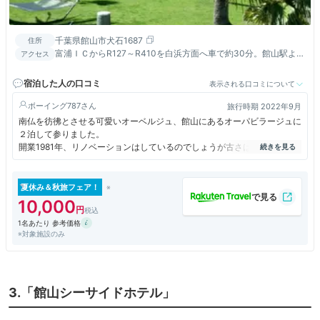
千葉県館山市犬石1687
住所
富浦ＩＣからR127～R410を白浜方面へ車で約30分。館山駅より
アクセス
無料で送迎もいたしております（完全予約制）。
宿泊した人の口コミ
表示される口コミについて
ボーイング787
旅行時期 2022年9月
南仏を彷彿とさせる可愛いオーベルジュ、館山にあるオーパビラージュに
２泊して参りました。
開業1981年、リノベーションはしているのでしょうが古さは否めませ
ん。
２日目はあいにくの雷雨に見舞われ
途中何度か停電し、部屋に缶詰に
夏休み＆秋旅フェア！
なっている我々にスタッフの方からご心配のお電話をいただきました。
10,000
ハードは古いですがサービスは悪くなかったです。
1名あたり 参考価格
朝食は甘酒をチョイス出来、夕食では2800円プラスで大きな伊勢海老
※対象施設のみ
も食べられました。
貸切り風呂は露天、ワイン、海洋深層水、柑橘、ハーブとありました。
3.「館山シーサイドホテル」