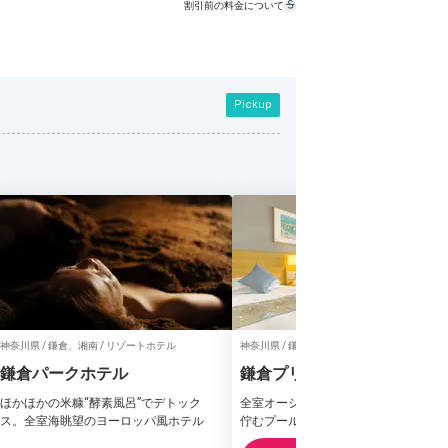
割引前の料金について
Pickup
神奈川県 / 鎌倉、湘南 / リゾートホテル
神奈川県 / 鎌倉、湘南 / リゾートホテル
鎌倉パークホテル
鎌倉プリンスホテル
ほかほかの米糠“酵素風呂”でデトック
全室オーシャンビュー。七里ヶ浜の側
ス。全室海眺望のヨーロッパ風ホテル
佇むプール付きの高級ホテル