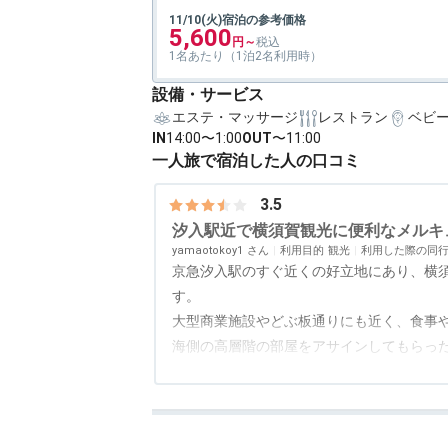
11/10(火)宿泊の参考価格
5,600
1名あたり（1泊2名利用時）
設備・サービス
エステ・マッサージ
レストラン
ベビ
IN
14:00〜1:00
OUT
〜11:00
一人旅で宿泊した人の口コミ
3.5
汐入駅近で横須賀観光に便利なメルキ
yamaotokoy1
利用目的
観光
利用した際の同
京急汐入駅のすぐ近くの好立地にあり、横
す。
大型商業施設やどぶ板通りにも近く、食事
海側の高層階の部屋をアサインしてもらっ
を上から俯瞰できました。
アクセス
5.0
コスパ
3.0
客室
3.0
接客対応
2.5
風呂
3.0
食
部屋はやや設備の古さを感じますが、清潔