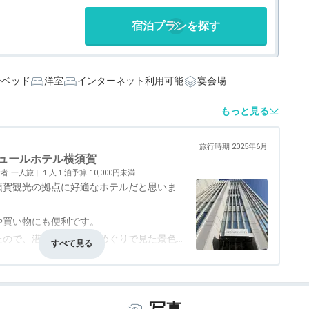
宿泊プランを探す
ーベッド
洋室
インターネット利用可能
宴会場
もっと見る
旅行時期 2025年6月
ュールホテル横須賀
行者
一人旅
１人１泊予算
10,000円未満
須賀観光の拠点に好適なホテルだと思いま
や買い物にも便利です。
たので、潜水艦など軍港めぐりで見た景色
事・ドリンク
評価なし
バリアフリー
3.0
で使用上まったく問題はありません。