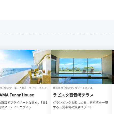
県 / 横須賀、葉山 / 別荘・ヴィラ・コンド
神奈川県 / 横須賀 / リゾートホテル
ム
AMA Funny House
ラビスタ観音崎テラス
の海辺でプライベートな旅を。1日2
グランピングも楽しめる！東京湾を一望
定のアンティークヴィラ
する三浦半島の温泉リゾート