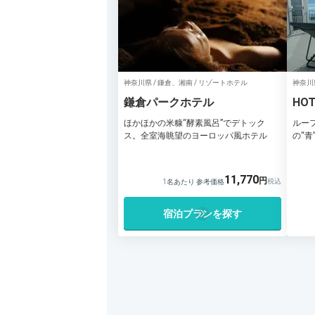
神奈川県 / 鎌倉、湘南 / リゾートホテル
神奈川県
鎌倉パークホテル
HOT
ほかほかの米糠“酵素風呂”でデトック
ルー
ス。全室海眺望のヨーロッパ風ホテル
の“
11,770
1名あたり 参考価格
宿泊プランを探す