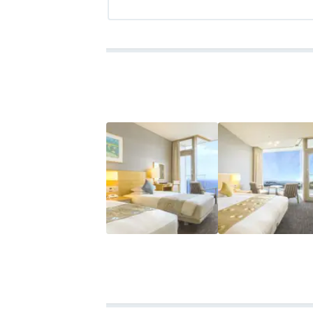
アクセス
4.0
コスパ
3.5
客室
3.5
接客対応
3.5
風呂
3.5
食
夕食は「ル・トリアノン」でベーシックコー
定がなかったので最初からメインのお肉に
ました。
相当長い時間待ってから届いたのはワイン
のワインが白と赤と両方あったのでしょう
ました。
美しく飾られた「魚介のカルパッチョ」に
ープ」と「さつまいものポタージュ」から
あるスープでしたが、届けられた時にはか
「真鯛のポワレ」は“昆布の香り”という名
した。
「牛ロース肉のソテー」は一つを500円増
れは80gぐらいでしょうか？ 想像したよ
た。
デザートには結婚記念日のメッセージプレ
だきました。