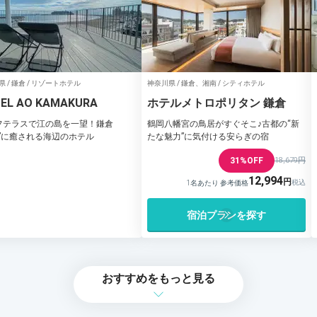
 / 鎌倉 / リゾートホテル
神奈川県 / 鎌倉、湘南 / シティホテル
EL AO KAMAKURA
ホテルメトロポリタン 鎌倉
フテラスで江の島を一望！鎌倉
鶴岡八幡宮の鳥居がすぐそこ♪古都の“新
青”に癒される海辺のホテル
たな魅力”に気付ける安らぎの宿
31%OFF
18,679円
12,994
1名あたり 参考価格
宿泊プランを探す
おすすめをもっと見る