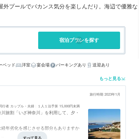
屋外プールでバカンス気分を楽しんだり。海辺で優雅な
宿泊プランを探す
ーベッド
洋室
宴会場
パーキングあり
送迎あり
もっと見る
旅行時期 2023年1月
同行者
カップル・夫婦
１人１泊予算
15,000円未満
奈川旅割「いざ神奈川」を利用して、夕・
は経年劣化を感じさせる部分もありますか
。