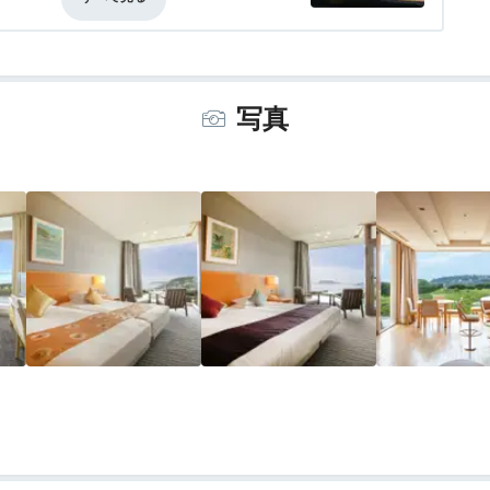
事・ドリンク
3.5
バリアフリー
評価なし
スの“プラージュ”を。ワインはカラフの設
合わせた赤ワインをフルボトルでお願いし
写真
クーラーに入れられた白ワイン。同じ名前
ね。抜栓前だったので赤に変えていただき
続いて、スープは「ボルシチ風ブイヨンス
選びます。ポタージュの方はかなり甘みの
なり冷めていて残念。
前でしたが、それが生臭さに感じてしまいま
しで「ヒレ肉」にかえてもらいましたが、こ
り小さな切身で食べ応えはありませんでし
ートが付けられていて、写真も撮っていた