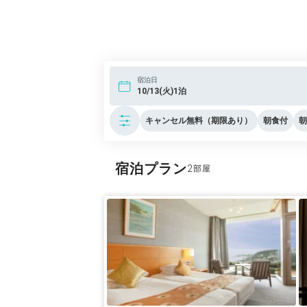
朝食はサラダプレートが先に届けられて、
す。パンやドリンクはビュッフェスタイル
ボリュームも内容もちょうど良かったです
良いホテルだと朝食のパンもすごく美味し
宿泊日
10/13(火)1泊
ー時のバケットとバターロールの方が好み
ヨーグルトは横浜に工場もあるタカナシ乳
キャンセル無料（期限あり）
朝食付
朝
は地元企業の応援とコロナ禍の衛生上のこ
レストランの品格には似合わない感じがし
宿泊プラン
2
チェックアウト後も駐車場が利用できると
土産を購入した後、駐車場に車を置いたま
て、午後にホテルに戻ってきました。高台
ルから入って斜行エレベーターで上がれる
全体としての満足度は3.8ぐらい。また機
ます。