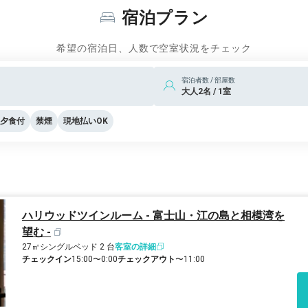
宿泊プラン
後から玉子焼きなどのプレートが届きま
で。
希望の宿泊日、人数で空室状況をチェック
が、ミニクロワッサンなどのパンは普通。
いことを期待してしまうのですが、ディナ
宿泊者数 / 部屋数
大人2名 / 1室
でした。
業のカップ入りヨーグルトでしたが、これ
夕食付
禁煙
現地払いOK
とを考えてなのかもしれませんが、ホテル
ました。
伺ったので、売店でクーポンを利用してお
ま徒歩で七里が浜・稲村ケ崎周辺を散策し
ハリウッドツインルーム - 富士山・江の島と相模湾を
にあるホテルロビーまで、バンケットホー
望む -
のは便利ですね。
27㎡
シングルベッド 2 台
客室の詳細
会を見つけて利用させていただきたいと思い
チェックイン
15:00〜0:00
チェックアウト
〜11:00