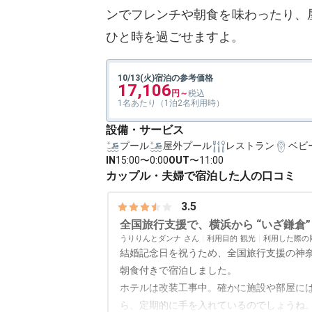
ンでフレンチや朝食を味わったり、
ひと時を過ごせますよ。
10/13(火)宿泊の参考価格
17,106
1名あたり（1泊2名利用時）
設備・サービス
プール
屋外プール
レストラン
ベビ
IN
15:00〜0:00
OUT
〜11:00
カップル・夫婦で宿泊した人の口コミ
3.5
全国旅行支援で、横浜から “いざ鎌倉”
うりりんとダンナ
利用目的
観光
利用した際の
結婚記念日を祝うため、全国旅行支援の神
朝食付きで宿泊しました。
ホテルは改装工事中。確かに施設や部屋に
ら、定期的に手を入れているのでしょうね