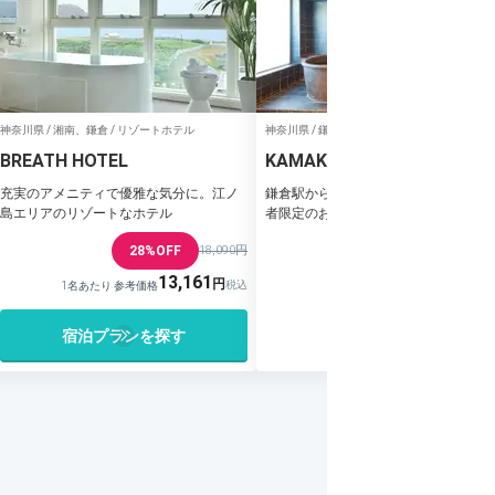
神奈川県 / 湘南、鎌倉 / リゾートホテル
神奈川県 / 鎌倉、湘南 / ビジネスホテル
BREATH HOTEL
KAMAKURA HOTEL
充実のアメニティで優雅な気分に。江ノ
鎌倉駅からほど近い全16室。客室と宿
島エリアのリゾートなホテル
者限定のお茶のサウナで整うホテル
28%OFF
18,090円
13,161
1名あたり 参考価格
宿泊プランを探す