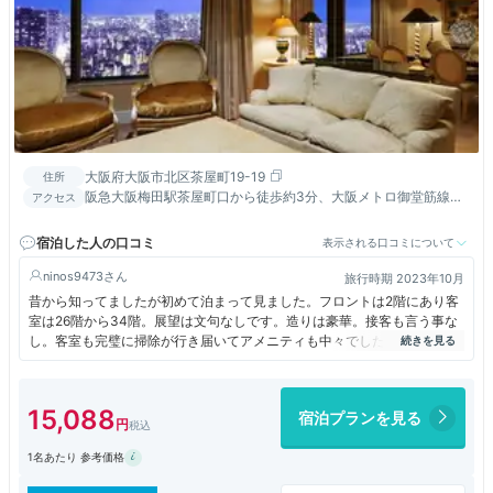
大阪府大阪市北区茶屋町19-19
住所
阪急大阪梅田駅茶屋町口から徒歩約3分、大阪メトロ御堂筋線中
アクセス
津駅4番出口から徒歩約3分、JR大阪駅御堂筋口から徒歩約15分
宿泊した人の口コミ
表示される口コミについて
ninos9473
旅行時期 2023年10月
昔から知ってましたが初めて泊まって見ました。フロントは2階にあり客
室は26階から34階。展望は文句なしです。造りは豪華。接客も言う事な
し。客室も完璧に掃除が行き届いてアメニティも中々でした。
また泊まってみたいと思いました。
15,088
宿泊プランを見る
1名あたり 参考価格