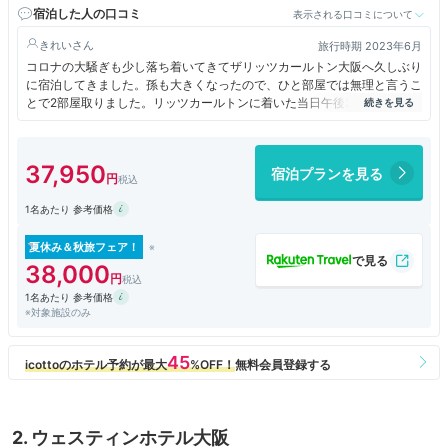
宿泊した人の口コミ
表示される口コミについて
きれい
旅行時期 2023年6月
コロナの大騒ぎも少し落ち着いてきてザリッツカールトン大阪へ久しぶり
に宿泊してきました。孫も大きくなったので、ひと部屋では無理と言うこ
とで2部屋取りました。リッツカールトンに着いた当日午後2時半過ぎは
以前のコロナ前と同じでホテル利用のお客さんでいっぱいになっていまし
たこの時間帯と言うのにレストランは長い列がありました。私たちはクラ
ブフロアでチェックイン。楽しみにしていたアフタヌーンティーでお出迎
37,950
宿泊プランを見る
えして頂きました。お祝いのメッセージもいただきました。お部屋もとて
も素敵でリッツカールトン大阪を満喫してきました。
1名あたり 参考価格
夏休み＆秋旅フェア！
38,000
1名あたり 参考価格
※対象施設のみ
2. ウェスティンホテル大阪