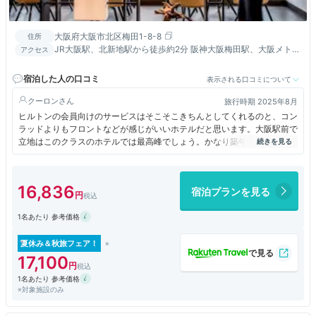
大阪府大阪市北区梅田1-8-8
住所
JR大阪駅、北新地駅から徒歩約2分 阪神大阪梅田駅、大阪メトロ
アクセス
四つ橋線西梅田駅から徒歩約1分 大阪メトロ御堂筋線梅田駅から
徒歩約5分 阪急大阪梅田駅から徒歩約7分
宿泊した人の口コミ
表示される口コミについて
クーロン
旅行時期 2025年8月
ヒルトンの会員向けのサービスはそこそこきちんとしてくれるのと、コン
ラッドよりもフロントなどが感じがいいホテルだと思います。大阪駅前で
立地はこのクラスのホテルでは最高峰でしょう。かなり築年数は経ってい
るので、廊下はあら？と思う作りですが、客室は使いやすい作りで気に入
っています。仕事だけでなく、ちょっとしたことにも使えるWi-Fiの速度
も満足できるのではないでしょうか。
16,836
宿泊プランを見る
1名あたり 参考価格
夏休み＆秋旅フェア！
17,100
1名あたり 参考価格
※対象施設のみ