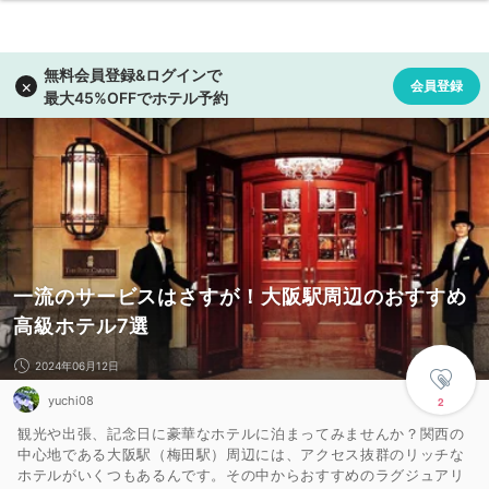
一流のサービスはさすが！大阪駅周辺のおすすめ
高級ホテル7選
2024年06月12日
yuchi08
2
観光や出張、記念日に豪華なホテルに泊まってみませんか？関西の
中心地である大阪駅（梅田駅）周辺には、アクセス抜群のリッチな
ホテルがいくつもあるんです。その中からおすすめのラグジュアリ