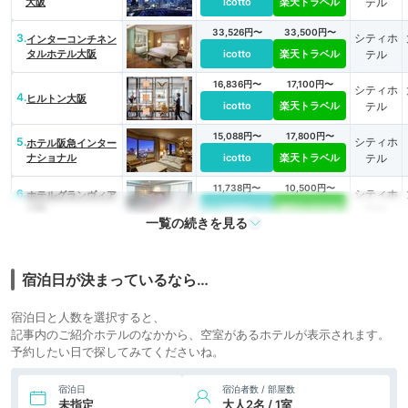
大阪
icotto
楽天トラベル
テル
33,526円〜
33,500円〜
3.
シティホ
インターコンチネン
タルホテル大阪
icotto
楽天トラベル
テル
16,836円〜
17,100円〜
シティホ
4.
ヒルトン大阪
icotto
楽天トラベル
テル
15,088円〜
17,800円〜
5.
シティホ
ホテル阪急インター
ナショナル
icotto
楽天トラベル
テル
11,738円〜
10,500円〜
6.
シティホ
ホテルグランヴィア
大阪
icotto
楽天トラベル
テル
一覧の続きを見る
6,851円〜
6,000円〜
シティホ
7.
ホテルモントレ大阪
icotto
楽天トラベル
テル
宿泊日が決まっているなら…
宿泊日と人数を選択すると、
記事内のご紹介ホテルのなかから、空室があるホテルが表示されます。
予約したい日で探してみてくださいね。
宿泊日
宿泊者数 / 部屋数
未指定
大人2名 / 1室