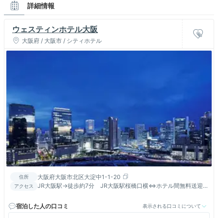
詳細情報
ウェスティンホテル大阪
大阪府 / 大阪市 / シティホテル
大阪府大阪市北区大淀中1-1-20
住所
JR大阪駅→徒歩約7分 JR大阪駅桜橋口横⇔ホテル間無料送迎
アクセス
バスが金土日祝のみ運行※変更の場合あり
宿泊した人の口コミ
表示される口コミについて