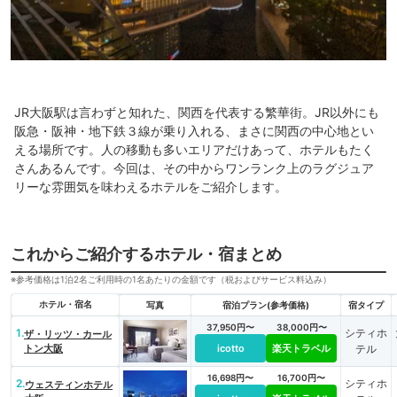
JR大阪駅は言わずと知れた、関西を代表する繁華街。JR以外にも
阪急・阪神・地下鉄３線が乗り入れる、まさに関西の中心地とい
える場所です。人の移動も多いエリアだけあって、ホテルもたく
さんあるんです。今回は、その中からワンランク上のラグジュア
リーな雰囲気を味わえるホテルをご紹介します。
これからご紹介するホテル・宿まとめ
※参考価格は1泊2名ご利用時の1名あたりの金額です（税およびサービス料込み）
ホテル・宿名
写真
宿泊プラン(参考価格)
宿タイプ
37,950円〜
38,000円〜
1.
シティホ
ザ・リッツ・カール
トン大阪
icotto
楽天トラベル
テル
16,698円〜
16,700円〜
2.
シティホ
ウェスティンホテル