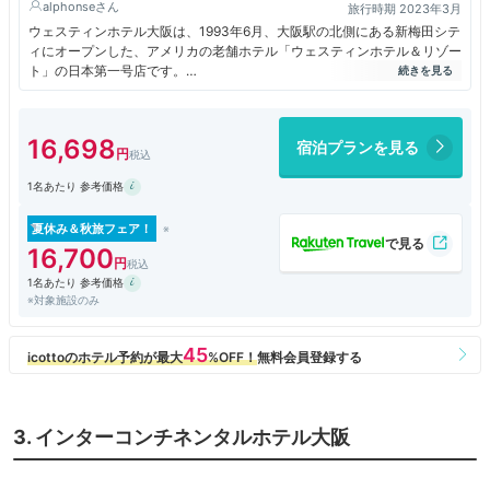
alphonse
旅行時期 2023年3月
ウェスティンホテル大阪は、1993年6月、大阪駅の北側にある新梅田シテ
ィにオープンした、アメリカの老舗ホテル「ウェスティンホテル＆リゾー
ト」の日本第一号店です。
「東洋と西洋の文化が華開いた安土桃山時代」をコンセプトにしたフロン
トロビーは、ヨーロピアンクラシックとジャパネスクの煌びやかな調和を
表現した空間が広がり、壁には「南蛮屏風図」が飾られ、天井にはバカラ
16,698
宿泊プランを見る
のシャンデリアが輝いています。
また、ヨーロピアンクラシック調で統一され客室は303室あり、26階か
1名あたり 参考価格
ら30階までの高層階はエグゼクティブクラブフロアになっています
夏休み＆秋旅フェア！
16,700
1名あたり 参考価格
※対象施設のみ
3. インターコンチネンタルホテル大阪