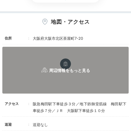
や、クールなデザインの「ブラックティー」など全4タ
イプ。
全室に広いバルコニー
、さらにイタリアの高級家
具「カッシーナ」といった上質なインテリアで、贅沢に
地図・アクセス
過ごせます。
住所
大阪府大阪市北区茶屋町7-20
pusuke__o0
ジャグジー付きの最上階のお部屋に泊まりました。お部
屋が2つあり広々と使用できました。
+4
アクセス
阪急梅田駅下車徒歩３分／地下鉄御堂筋線 梅田駅下
Dinner
車徒歩７分／ＪＲ 大阪駅下車徒歩１０分
18:00
送迎
送迎なし
新鮮野菜たっぷり