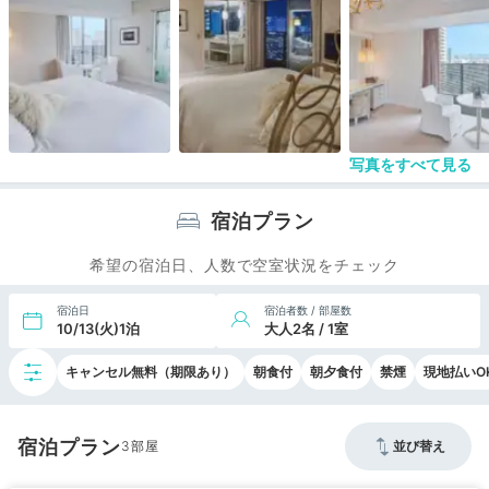
なしには難しい事が後からわかりました
窓が大きく外のベランダに出れるのは最高に気持ち
よく コロナの中 換気ができるのが安心です
ただ、部屋は ラブホのラグジュアリー版というの
が否めないのは、書き物ができるテーブルがなかっ
たこと、など 全体的に部屋はくらかったこともあ
写真をすべて見る
ります
他にもタオルを掛ける場所がなく困りました
宿泊プラン
あと ベッドは気持ちよかったのですが クッショ
希望の宿泊日、人数で空室状況をチェック
ンにいた虫に刺され ものすごくかゆくなりまし
た。 クッションカバーって洗っているのでしょう
宿泊日
宿泊者数 / 部屋数
か？
10/13(火)1泊
大人2名 / 1室
奇跡の朝食に誘われましたが、そして窓が開くのも
キャンセル無料（期限あり）
朝食付
朝夕食付
禁煙
現地払いO
とても良いのですが、虫のいるクッションで全てが
パーになり 二度と泊まらないと思いました。
宿泊プラン
カップル向きではあります
3
並び替え
なお、入り口はわかりづらく ドアマンもいつもい