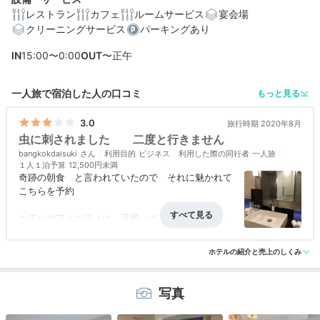
レストラン
カフェ
ルームサービス
宴会場
クリーニングサービス
パーキングあり
編集部おすすめの３つのポイント
IN
15:00〜0:00
OUT
〜正午
全室にテーブル・チェア付きバルコニー！眺望の良さも
自慢の客室
一人旅で宿泊した人の口コミ
もっと見る
スイートルームにはジャグジーバスや「ブルガリ」のア
メニティ
3.0
旅行時期 2020年8月
虫に刺されました 二度と行きません
旬の野菜が並ぶワゴンサービスも！1時間かけて味わう朝
bangkokdaisuki
食コース
利用目的
ビジネス
利用した際の同行者
一人旅
１人１泊予算
12,500円未満
奇跡の朝食 と言われていたので それに魅かれて
こちらを予約
ホテルのアメニティは 可愛いボトルの写真 が出
ていたにもかかわらず ＥＬＬＥでがっかり
アクセス
1.5
コスパ
2.0
客室
1.0
接客対応
2.0
風呂
1.0
聞いた所 そのボトルのはもう数がないとの事
ホテルの紹介と売上のしくみ
食事・ドリンク
3.5
バリアフリー
評価なし
だったら それは載せるべきではないでしょう
部屋まで女性が案内、丁寧にシャワーの使い方など
写真
を説明
コンセントの場所もとてもわかりづらいので、説明