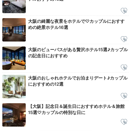
朝食コース例
朝食
大阪の綺麗な夜景をホテルで♡カップルにおすす
めの絶景ホテル16選
朝は「レヨン」で
「奇跡の朝食」と名付けられた自慢の
朝食コース
を。全国から取り寄せた旬の野菜に、自分好
みの卵料理、幻のベーコンともいわれる農家のベーコ
ン、オーガニックの蜂蜜やグラノーラなどで、非日常感
大阪のビューバスがある贅沢ホテル15選♪カップル
の記念日におすすめ
が溢れる朝を。
大阪のおしゃれホテルでお泊まりデート♪カップル
Check-out
におすすめの12選
12:00
ホテルを出発
おしゃれ空間を堪能して
【大阪】記念日＆誕生日におすすめホテル＆旅館
チェックアウト
15選♡カップルの特別な日に