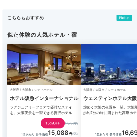
こちらもおすすめ
Pickup
似た体験の人気ホテル・宿
大阪府 / 大阪市 / シティホテル
大阪府 / 大阪市 / シティホテル
ホテル阪急インターナショナル
ウェスティンホテル大阪
ラグジュアリーフロアで優雅なステイ
煌めく大阪の夜景を一望。大阪
を。大阪夜景を一望できる贅沢ホテル
歩約7分の緑に囲まれた高級ホテ
15%OFF
17,750円
15,088
16,6
1名あたり 参考価格
1名あたり 参考価格