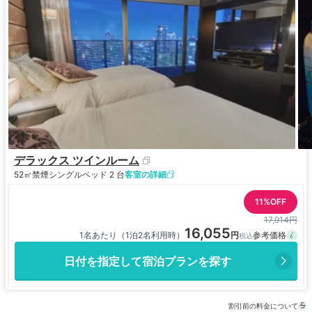
デラックス ツインルーム
52㎡
禁煙
シングルベッド 2 台
客室の詳細
11%OFF
17,914円
16,055
1名あたり（1泊2名利用時）
日付を指定して宿泊プランを探す
割引前の料金について