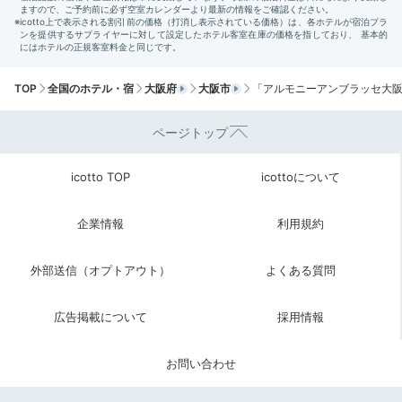
チェックアウトの準備が終わった後、最後にベッドの上
で写真を撮りました。ベッドがとても可愛らしかったの
+1
で写真映えしました♡
TOP
全国のホテル・宿
大阪府
大阪市
「アルモニーアンブラッセ大
ページトップ
Sightseeing
ホテルから梅田スカイビルまで徒
12:30
歩約15分
icotto TOP
icottoについて
大阪の絶景を楽しめる
梅田スカイビル
企業情報
利用規約
外部送信（オプトアウト）
よくある質問
広告掲載について
採用情報
お問い合わせ