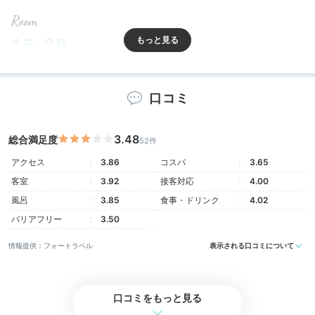
Room
15:30
4タイプの客室は
どれもラグジュアリー
口コミ
3.48
総合満足度
52件
アクセス
3.86
コスパ
3.65
客室
3.92
接客対応
4.00
風呂
3.85
食事・ドリンク
4.02
バリアフリー
3.50
情報提供：フォートラベル
表示される口コミについて
エヴァーホワイト
エヴ
口コミをもっと見る
客室は白とベージュを基調とした「エヴァーホワイト」