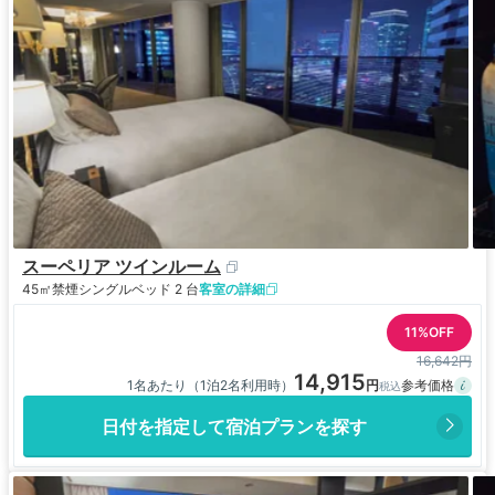
スーペリア ツインルーム
45㎡
禁煙
シングルベッド 2 台
客室の詳細
11%OFF
16,642円
14,915
1名あたり（1泊2名利用時）
日付を指定して宿泊プランを探す