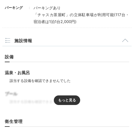
贅沢なディナーコース
パーキング
パーキングあり
「チャスカ茶屋町」の立体駐車場が利用可能(117台・
宿泊者は1泊1台2,000円)
施設情報
設備
温泉・お風呂
レヨンの内観
レヨ
プール
館内のフレンチレストラン「レヨン」では、高級感が漂
う空間でディナーが楽しめます。国産牛やオマール海老
などの贅沢なメニューで構成されたフルコースには
野菜
リラクゼーション
ソムリエ厳選の新鮮野菜
も。ワインをはじめドリンクも
衛生管理
豊富です。