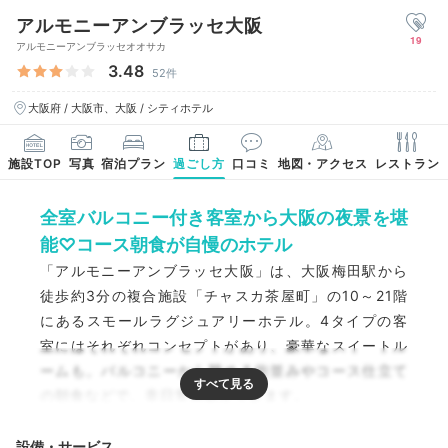
アルモニーアンブラッセ大阪
19
アルモニーアンブラッセオオサカ
3.48
52件
大阪府 / 大阪市、大阪 / シティホテル
施設TOP
写真
宿泊プラン
過ごし方
口コミ
地図・アクセス
レストラン
全室バルコニー付き客室から大阪の夜景を堪
能♡コース朝食が自慢のホテル
「アルモニーアンブラッセ大阪」は、大阪梅田駅から
徒歩約3分の複合施設「チャスカ茶屋町」の10～21階
にあるスモールラグジュアリーホテル。4タイプの客
室にはそれぞれコンセプトがあり、豪華なスイートル
ームも。バルコニーから眺める街並みやコース仕立て
の朝食などで、非日常体験ができます。
設備・サービス