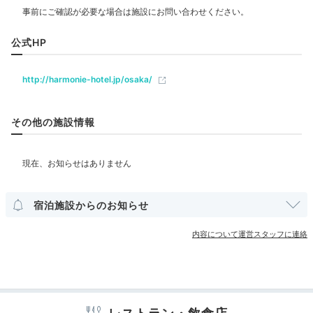
飲食
レストラン
カフェ
ルームサービス
公式HP
pusuke__o0
ベビー＆子供関連
夕食は「すし酒場 さしす」というお寿司屋さんへ。
http://harmonie-hotel.jp/osaka/
「とろ鉄火巻」がボリューミーでとても美味しかったで
+2
す！
部屋情報
その他の施設情報
その他館内施設
Relax
宴会場
クリーニングサービス
20:30
宿泊施設からのお知らせ
豪華アメニティで
アメニティ
内容について運営スタッフに連絡
テレビ
冷蔵庫
ミニバー
エアコン
スリッパ
癒しのバスタイム
セーフティボックス
洗浄機付トイレ
パジャマ
バスローブ
歯ブラシ
カミソリ
洗顔
シャンプー
リンス
コンディショナー
ボディソープ
シャワーキャップ
入浴剤
タオル
バスタオル
ドライヤー
お茶セット
ティーサーバー
電子レンジ