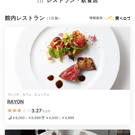
レストラン・飲食店
電気ポット
加湿器
館内レストラン
（2店舗）
情報提供：
※設備・アメニティは、確認が取れている情報を表示しています。
エヴァーホワイトのバスルーム
ドル
客室には3種のバスソルトや
「ブルガリ」か「ミラー ハ
リス」のアメニティ
も。エレガントな「エヴァーホワイ
ト」にはジャグジー、ミラノをイメージした「ドルチェ
ヴィータ」には落ち着いたカラーのバスルームなど個性
豊かです。
フレンチ、カフェ、ビュッフェ
RAYON
3.27
102件
￥8,000～￥9,999
￥4,000～￥4,999
pusuke__o0