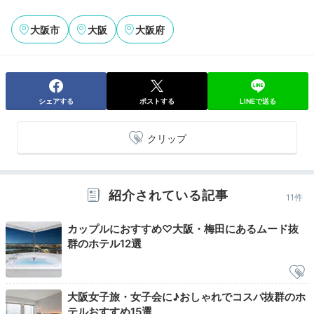
2日目
大阪市
大阪
大阪府
Breakfast
シェアする
ポストする
LINEで送る
08:00
クリップ
ワインから始まる
自慢の朝食コース
紹介されている記事
11件
カップルにおすすめ♡大阪・梅田にあるムード抜
群のホテル12選
大阪女子旅・女子会に♪おしゃれでコスパ抜群のホ
テルおすすめ15選