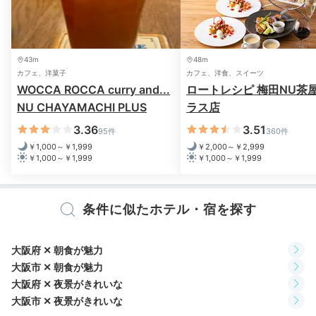
プティトリアノンの眺め例
エヴ
43m
48m
客室からの夜景も魅力
。例えばウォームグレーとベージ
カフェ、洋菓子
カフェ、洋食、スイーツ
WOCCA ROCCA curry and...
ロートレシピ 梅田NU茶
ュでまとめられた「プティトリアノン」ではゴージャス
NU CHAYAMACHI PLUS
ラス店
なソファで寛ぎながら大阪の街並みを眺められます。ケ
ーキや花束を注文して、特別な日にロマンティックなサ
3.36
3.51
95件
360件
プライズも♡
￥1,000～￥1,999
￥2,000～￥2,999
￥1,000～￥1,999
￥1,000～￥1,999
条件に似たホテル・宿を探す
pusuke__o0
パートナーへのサプライズでケーキをお願いしていました。客室に
大阪府 ✕ 朝食が魅力
持ってきてくださり大成功！ケーキは一度に食べきれなかったので
大阪市 ✕ 朝食が魅力
すが、次の日まで保管してくださりました。
大阪府 ✕ 夜景がきれいな
大阪市 ✕ 夜景がきれいな