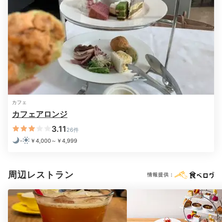
お部屋ではテレビを見たりジャグジーを沸かしたりと、
ゆっくり過ごしました。
+3
Freetime
22:00
カフェ
夜景を眺めながら
カフェアロンジ
サプライズも♡
3.11
26件
-
￥4,000～￥4,999
周辺レストラン
情報提供：