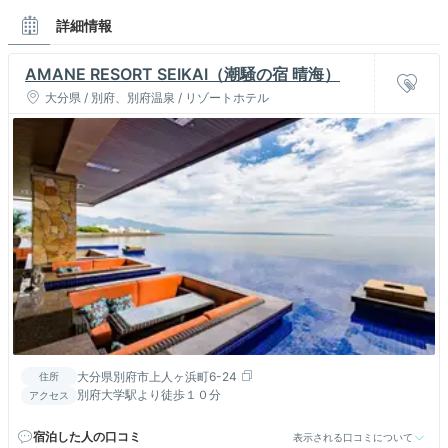
詳細情報
AMANE RESORT SEIKAI（潮騒の宿 晴海）
大分県 / 別府、別府温泉 / リゾートホテル
大分県別府市上人ヶ浜町6-24
住所
別府大学駅より徒歩１０分
アクセス
宿泊した人の口コミ
表示される口コミについて