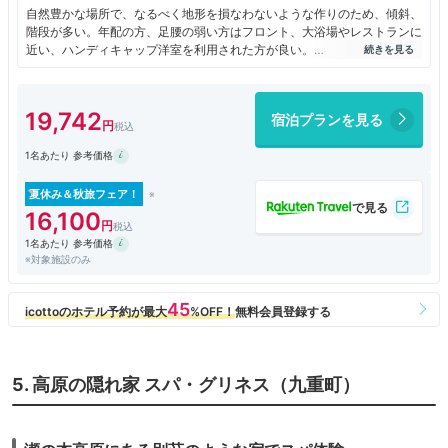
自然豊かな場所で、なるべく地形を損なわないような作りのため、傾斜、
階段が多い。年配の方、足腰の弱い方はフロント、大浴場やレストランに
近い、ハンディキャップ洋室を利用された方が良い。
フロントやレストラン棟から大浴場や各部屋へ行くのに、いきなり10段
くらいの急階段がある。おそらくハンディキャップ洋室は、この階段を使
わずに済むはず。
19,742
宿泊プランを見る
敷地は広く、外廊下は左右にいくども折れ曲がるので、方向音痴の人は要
注意。分かれ道には部屋番号の案内はある。
1名あたり 参考価格
ペット利用可能のため、そのエリアは犬の鳴き声が外に響いていた。離れ
た部屋にしてもらったら聞こえない。
天気が良ければ満点の星空が楽しめるが、テラスなしの部屋は縁側などか
夏休み＆秋旅フェア！
ら外に出ることは禁止のため、ホテルが開催するスターウォッチングの利
16,100
用がおすすめ。
1名あたり 参考価格
和洋室は、窓の左右に障子があるので、景色は半分しか見れない。部屋か
※対象施設のみ
ら開放的な景観を楽しむなら、テラス付きの部屋が良さそうだが、マップ
を見ると、テラス付きの部屋の方は森が近い感じ。
高原に出られないのは非常に残念だが、内風呂がガラス窓で高原に面して
いるため、仕方が無い。
部屋の中にコオロギがいた。虫が苦手な人はご注意。一応クローゼットに
殺虫剤が置いてあった。ちゃんと布のカバーが掛けてあって、殺虫剤のパ
ッケージの虫の写真が見えないようにしてある配慮もあった。
5. 高原の隠れ家 スパ・グリネス（九重町）
食事のアレルギーについては、ホテルから予約確認の電話の時に聞いてく
れる。
夕食は時間指定の２回転。豊後牛の赤ワイン煮はあっさりしていて柔らか
く美味しかった。