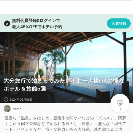
大分旅行で泊まってみたい！お一人様OKの憧れ
ホテル＆旅館5選
2024年06月06日
vemo
12
豊富な「温泉」をはじめ、豊後牛や関サバなどの「グルメ」、阿蘇
くじゅう国立公園などで見られる雄大な「自然」、盛んな「現代ア
ート」イベントなど、様々な魅力がある大分県。魅力溢れる土地