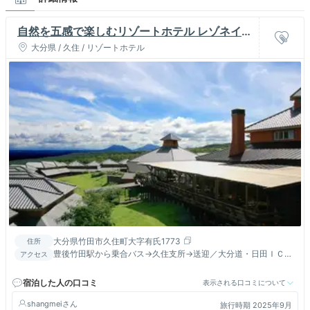
自然を五感で楽しむリゾートホテル レゾネイト
クラブくじゅう
大分県 / 久住 / リゾートホテル
大分県竹田市久住町大字有氏1773
住所
豊後竹田駅から乗合バス→久住支所→送迎／大分道・日田ＩＣか
アクセス
ら約９０分／
宿泊した人の口コミ
表示される口コミについて
shangmei
旅行時期 2025年9月