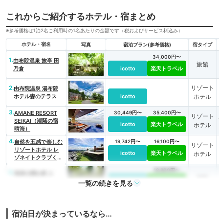
これからご紹介するホテル・宿まとめ
※参考価格は1泊2名ご利用時の1名あたりの金額です（税およびサービス料込み）
ホテル・宿名
写真
宿泊プラン(参考価格)
宿タイプ
34,000円〜
1.
由布院温泉 旅亭 田
旅館
乃倉
icotto
楽天トラベル
2.
リゾート
由布院温泉 湯布院
ホテル森のテラス
icotto
ホテル
3.
AMANE RESORT
30,449円〜
35,400円〜
リゾート
SEIKAI（潮騒の宿
icotto
楽天トラベル
ホテル
晴海）
4.
自然を五感で楽しむ
19,742円〜
16,100円〜
リゾート
リゾートホテル レ
icotto
楽天トラベル
ホテル
ゾネイトクラブくじ
ゅう
18,800円〜
5.
高原の隠れ家 ス
旅館
パ・グリネス
icotto
楽天トラベル
一覧の続きを見る
宿泊日が決まっているなら…