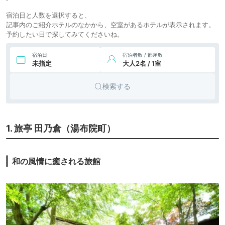
宿泊日と人数を選択すると、
記事内のご紹介ホテルのなかから、空室があるホテルが表示されます。
予約したい日で探してみてくださいね。
宿泊日
宿泊者数 / 部屋数
未指定
大人2名 / 1室
検索する
1. 旅亭 田乃倉（湯布院町）
和の風情に癒される旅館