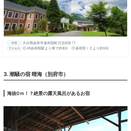
大分県由布市湯布院町川北928
住所
◇JR由布院駅より車で約8分 ◇湯布院ＩＣより約5分
アクセス
3. 潮騒の宿 晴海（別府市）
海抜0ｍ！？絶景の露天風呂があるお宿