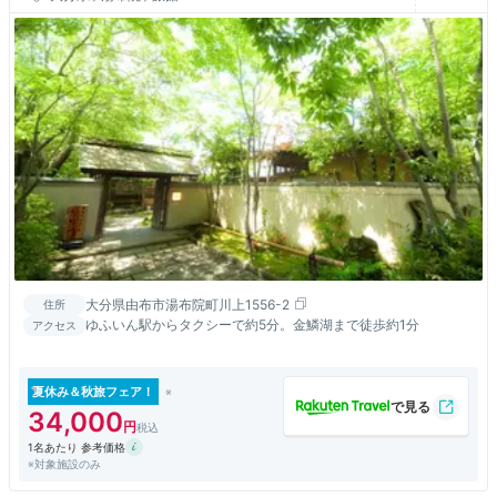
大分県由布市湯布院町川上1556-2
住所
ゆふいん駅からタクシーで約5分。金鱗湖まで徒歩約1分
アクセス
夏休み＆秋旅フェア！
34,000
1名あたり 参考価格
※対象施設のみ