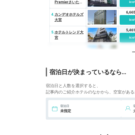
Premierさいた
ico
ま・大宮駅東口
6,6
4.
カンデオホテルズ
大宮
ico
5,4
5.
ホテルトレンド大
宮
ico
6.
マロウドイン大宮
ico
7.
アパホテル さいた
宿泊日が決まっているなら…
ま新都心駅北
ico
4,9
宿泊日と人数を選択すると、
8.
東横インさいたま
新都心
ico
記事内のご紹介ホテルのなかから、空室がある
9.
サードプレイスホ
宿泊日
ico
テル 大宮
未指定