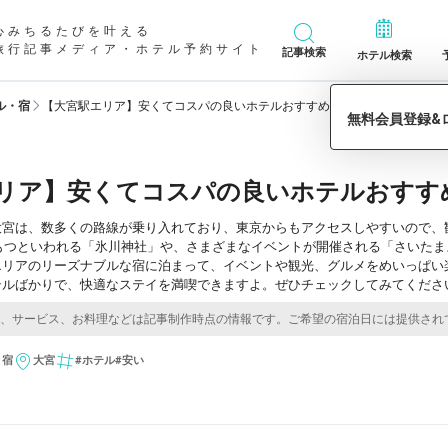
心みちるたびを叶える
旅行記事メディア・ホテル予約サイト
記事検索
ホテル検索
ル・宿
【大宮駅エリア】安くてコスパの良いホテルおすすめ9選／埼玉
リア】安くてコスパの良いホテルおすす
大宮は、数多くの路線が乗り入れており、東京からもアクセスしやすいので、
をもつといわれる「氷川神社」や、さまざまなイベントが開催される「さいた
エリアのリーズナブルな宿に泊まって、イベントや観光、グルメをめいっぱい
テルばかりで、快適なステイを満喫できますよ。ぜひチェックしてみてくださ
・宿
大宮
#ホテル
#安い