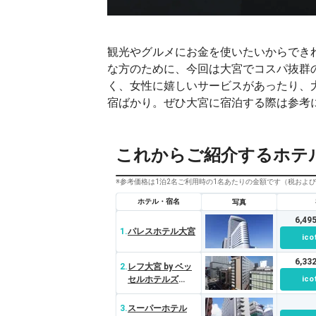
観光やグルメにお金を使いたいからでき
な方のために、今回は大宮でコスパ抜群
く、女性に嬉しいサービスがあったり、
宿ばかり。ぜひ大宮に宿泊する際は参考
これからご紹介するホテ
※参考価格は1泊2名ご利用時の1名あたりの金額です（税およ
ホテル・宿名
写真
6,4
1.
パレスホテル大宮
ico
6,3
2.
レフ大宮 by ベッ
セルホテルズ
ico
（REF Omiya）
3.
スーパーホテル