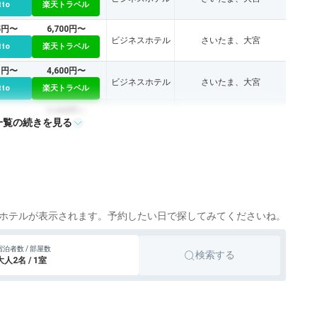
tto
楽天トラベル
65円〜
6,700円〜
ビジネスホテル
さいたま、大宮
tto
楽天トラベル
61円〜
4,600円〜
ビジネスホテル
さいたま、大宮
tto
楽天トラベル
5,300円〜
一覧の続きを見る
ビジネスホテル
さいたま、大宮
tto
楽天トラベル
4,500円〜
ビジネスホテル
さいたま、さいたま新都心
tto
楽天トラベル
95円〜
5,500円〜
ビジネスホテル
さいたま、さいたま新都心
tto
楽天トラベル
ホテルが表示されます。予約したい日で探してみてくださいね。
シティホテル
さいたま、大宮
宿泊者数 / 部屋数
tto
楽天トラベル
検索する
大人2名 / 1室