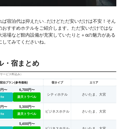
れば宿泊代は抑えたい…だけどただ安いだけは不安！そん
のおすすめホテルをご紹介します。ただ安いだけではな
大浴場など館内設備が充実していたりと＋αの魅力がある
にしてみてくださいね。
ル・宿まとめ
びサービス料込み）
宿泊プラン(参考価格)
宿タイプ
エリア
95円〜
6,700円〜
シティホテル
さいたま、大宮
tto
楽天トラベル
32円〜
5,300円〜
ビジネスホテル
さいたま、大宮
tto
楽天トラベル
5,400円〜
ビジネスホテル
さいたま、大宮