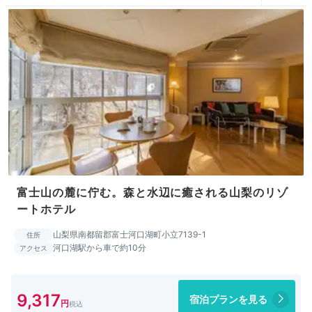
富士山の麓に佇む。森と水辺に癒される山梨のリゾ
ートホテル
山梨県南都留郡富士河口湖町小立7139-1
住所
河口湖駅から車で約10分
アクセス
9,317
宿泊プランを見る