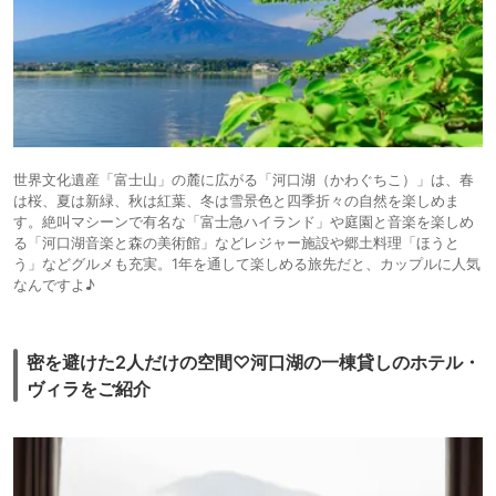
世界文化遺産「富士山」の麓に広がる「河口湖（かわぐちこ）」は、春
は桜、夏は新緑、秋は紅葉、冬は雪景色と四季折々の自然を楽しめま
す。絶叫マシーンで有名な「富士急ハイランド」や庭園と音楽を楽しめ
る「河口湖音楽と森の美術館」などレジャー施設や郷土料理「ほうと
う」などグルメも充実。1年を通して楽しめる旅先だと、カップルに人気
なんですよ♪
密を避けた2人だけの空間♡河口湖の一棟貸しのホテル・
ヴィラをご紹介