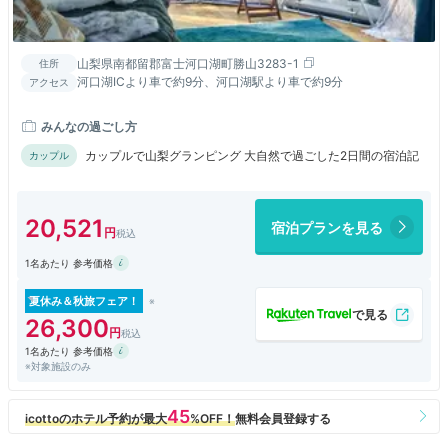
山梨県南都留郡富士河口湖町勝山3283-1
住所
河口湖ICより車で約9分、河口湖駅より車で約9分
アクセス
みんなの過ごし方
カップルで山梨グランピング 大自然で過ごした2日間の宿泊記
カップル
20,521
宿泊プランを見る
1名あたり 参考価格
夏休み＆秋旅フェア！
26,300
1名あたり 参考価格
※対象施設のみ