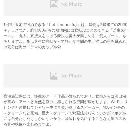
1日1組限定で宿泊できる「hotel norm. fuji」は、建物は2階建ての2LDK
＋テラスつき。約1,000㎡もの敷地内には寝転ぶことのできる「芝生スペ
ース」、丸太に直接火をつける豪快な焚火が楽しめる「焚火ブース」も
ありますよ。夜は芝生に寝転がって静かな空間の中、満点の星を眺めれ
ば気分は海外ドラマのカップル♡
宿泊施設内には、多数のアート作品が飾られており、寝室からは河口湖
が望め、アートと自然を存分に感じられる空間が広がります。Wi-Fi、リ
ビングと連携してシャワー中に音楽が聴けるスピーカー、100インチの
スクリーンなど完備。巨大スクリーンで映画鑑賞なんていかが？ホテル
には自分たちだけしかいないから、音漏れを気にすることなく迫力のあ
る音や映像を楽しめますよ。