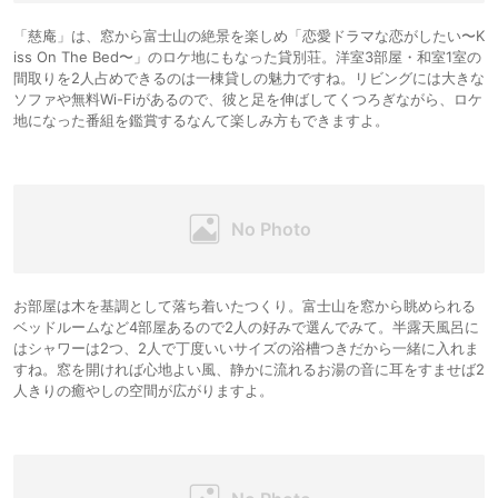
「慈庵」は、窓から富士山の絶景を楽しめ「恋愛ドラマな恋がしたい〜K
iss On The Bed〜」のロケ地にもなった貸別荘。洋室3部屋・和室1室の
間取りを2人占めできるのは一棟貸しの魅力ですね。リビングには大きな
ソファや無料Wi-Fiがあるので、彼と足を伸ばしてくつろぎながら、ロケ
地になった番組を鑑賞するなんて楽しみ方もできますよ。
お部屋は木を基調として落ち着いたつくり。富士山を窓から眺められる
ベッドルームなど4部屋あるので2人の好みで選んでみて。半露天風呂に
はシャワーは2つ、2人で丁度いいサイズの浴槽つきだから一緒に入れま
すね。窓を開ければ心地よい風、静かに流れるお湯の音に耳をすませば2
人きりの癒やしの空間が広がりますよ。