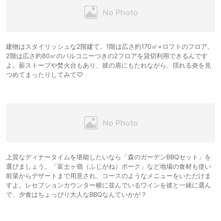
建物はスタイリッシュな2階建て。1階は広さ約170㎡+ロフトのフロア、
2階は広さ約80㎡のバルコニーつきの2フロアを貸切利用できるんです
よ。薪ストーブや焚火台もあり、彼の肩にもたれながら、揺れる炎を見
つめてまったりしてみて♡
上質なディナータイムを堪能したいなら「森のガーデンBBQセット」を
選びましょう。「富士ヶ嶺（ふじがね）ポーク」など地場の食材も使い
前菜からデザートまで用意され、コースのようなメニューをいただけま
すよ。レセプションカウンター横に並んでいるワインを彼と一緒に選ん
で、夕食はちょっぴり大人なBBQなんていかが？