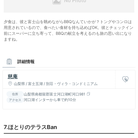
夕食は、彼と富士山を眺めながらBBQなんていかが？トングやコンロは
用意されているので、食べたい食材を持ち込めばOK。彼とチェックイン
前にスーパーに立ち寄って、BBQの献立を考えるのも旅の思い出になり
ますね。
詳細情報
慈庵
山梨県 / 富士五湖 / 別荘・ヴィラ・コンドミニアム
山梨県南都留郡富士河口湖町河口981
住所
河口湖インターから車で約10分
アクセス
7.ほとりのテラスBan