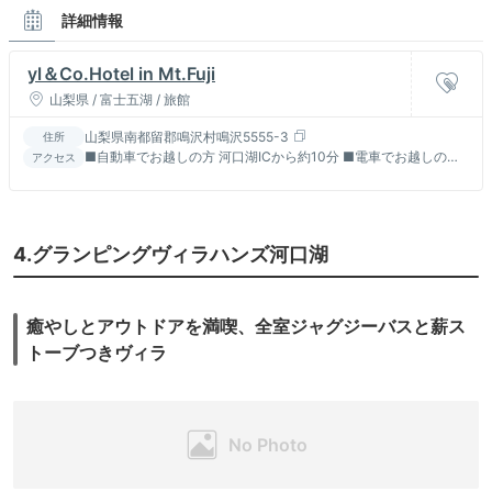
詳細情報
yl＆Co.Hotel in Mt.Fuji
山梨県 / 富士五湖 / 旅館
山梨県南都留郡鳴沢村鳴沢5555-3
住所
■自動車でお越しの方 河口湖ICから約10分 ■電車でお越しの方
アクセス
河口湖駅からタクシーで約20分
4.グランピングヴィラハンズ河口湖
癒やしとアウトドアを満喫、全室ジャグジーバスと薪ス
トーブつきヴィラ