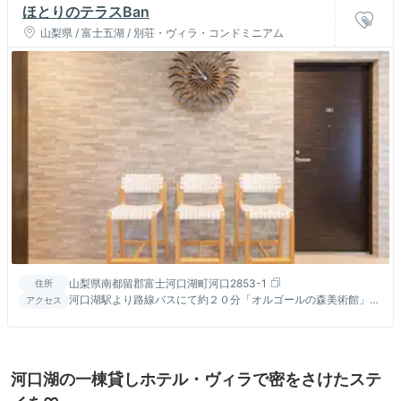
ほとりのテラスBan
山梨県 / 富士五湖 / 別荘・ヴィラ・コンドミニアム
山梨県南都留郡富士河口湖町河口2853-1
住所
河口湖駅より路線バスにて約２０分「オルゴールの森美術館」下
アクセス
車、徒歩１分。河口湖ICより車で１２分。
河口湖の一棟貸しホテル・ヴィラで密をさけたステ