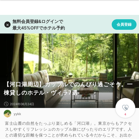
【河口湖周辺】カップルでのんびり過ごそう。一
棟貸しのホテル・ヴィラ7選
2024年06月24日
yykk
4
富士山麓の自然をたっぷり楽しめる「河口湖」。東京からもアクセ
スしやすくリフレッシュのカップル旅にぴったりのエリアです。人
との適切な距離を保つことが求められている今だからこそ、お出か