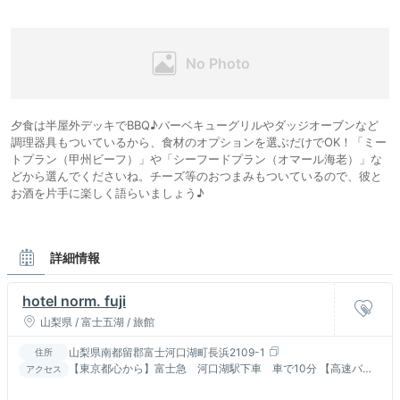
夕食は半屋外デッキでBBQ♪バーベキューグリルやダッジオーブンなど
調理器具もついているから、食材のオプションを選ぶだけでOK！「ミー
トプラン（甲州ビーフ）」や「シーフードプラン（オマール海老）」な
どから選んでくださいね。チーズ等のおつまみもついているので、彼と
お酒を片手に楽しく語らいましょう♪
詳細情報
hotel norm. fuji
山梨県 / 富士五湖 / 旅館
山梨県南都留郡富士河口湖町長浜2109-1
住所
【東京都心から】富士急 河口湖駅下車 車で10分 【高速バ
アクセス
ス】東京駅、新宿駅など主要駅より河口湖駅行きの高速バスがご