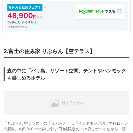
利用いただけます。 【お車でお越しの方】 東京→東名高速 御殿
場IC→富士五湖道路 須走IC→富士吉田IC 1時間45分 中央高速 調
夏休み＆秋旅フェア！
布IC→大月JC→富士五湖道路→富士吉田IC 1時間10分
48,900
1名あたり 参考価格
※対象施設のみ
2.富士の住み家 りぶらん【空テラス】
森の中に「バリ島」リゾート空間、テントやハンモック
も楽しめるホテル
「りぶらん 空テラス」の「りぶらん」は「インドネシア語」で休日とい
う意味。約5,000㎡の森に佇む1日1組限定の一棟貸しホテルだから、密