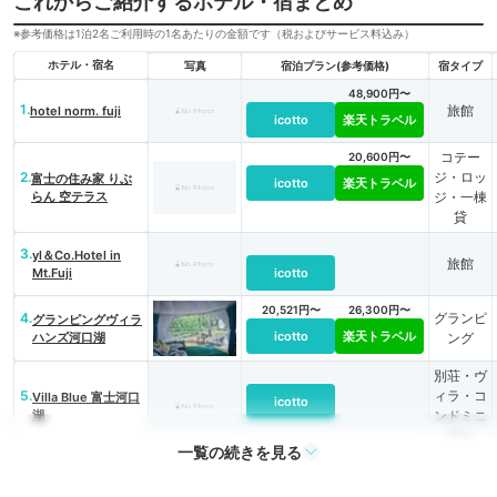
これからご紹介するホテル・宿まとめ
※参考価格は1泊2名ご利用時の1名あたりの金額です（税およびサービス料込み）
ホテル・宿名
写真
宿泊プラン(参考価格)
宿タイプ
48,900円〜
1.
旅館
hotel norm. fuji
icotto
楽天トラベル
コテー
20,600円〜
2.
ジ・ロッ
富士の住み家 りぶ
icotto
楽天トラベル
らん 空テラス
ジ・一棟
貸
3.
yl＆Co.Hotel in
旅館
Mt.Fuji
icotto
20,521円〜
26,300円〜
4.
グランピ
グランピングヴィラ
icotto
楽天トラベル
ハンズ河口湖
ング
別荘・ヴ
5.
ィラ・コ
Villa Blue 富士河口
icotto
湖
ンドミニ
アム
一覧の続きを見る
別荘・ヴ
ィラ・コ
icotto
6.
慈庵