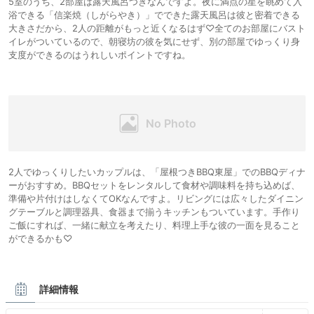
5室のうち、2部屋は露天風呂つきなんですよ。夜に満点の星を眺めて入
浴できる「信楽焼（しがらやき）」でできた露天風呂は彼と密着できる
大きさだから、2人の距離がもっと近くなるはず♡全てのお部屋にバスト
イレがついているので、朝寝坊の彼を気にせず、別の部屋でゆっくり身
支度ができるのはうれしいポイントですね。
2人でゆっくりしたいカップルは、「屋根つきBBQ東屋」でのBBQディナ
ーがおすすめ。BBQセットをレンタルして食材や調味料を持ち込めば、
準備や片付けはしなくてOKなんですよ。リビングには広々したダイニン
グテーブルと調理器具、食器まで揃うキッチンもついています。手作り
ご飯にすれば、一緒に献立を考えたり、料理上手な彼の一面を見ること
ができるかも♡
詳細情報