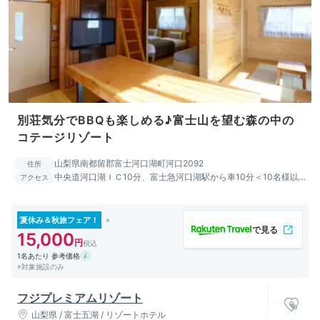
別荘気分でBBQも楽しめる♪富士山を望む森の中の
コテージリゾート
山梨県南都留郡富士河口湖町河口2092
住所
中央道河口湖ＩＣ10分、富士急河口湖駅から車10分＜10名様以
アクセス
上河口湖駅より無料送迎あり(要予約） ＞
夏休み＆秋旅フェア！
15,000
1名あたり 参考価格
※対象施設のみ
フジプレミアムリゾート
山梨県 / 富士五湖 / リゾートホテル