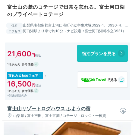
富士山の麓のコテージで日常を忘れる。富士河口湖
のプライベートコテージ
山梨県南都留郡富士河口湖町小立字生木塚3929-1、3930-4、
住所
3931-4
河口湖駅より車で約10分（ナビ設定→富士河口湖町小立3931）
アクセス
21,600
宿泊プランを見る
1名あたり 参考価格
夏休み＆秋旅フェア！
16,500
1名あたり 参考価格
※対象施設のみ
富士山リゾートログハウス ふようの宿
山梨県 / 富士吉田、富士五湖 / コテージ・ロッジ・一棟貸