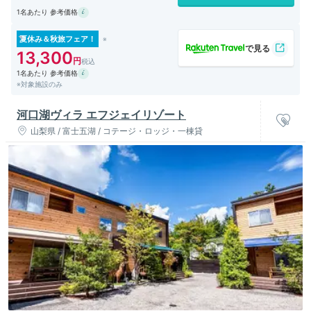
1名あたり 参考価格
夏休み＆秋旅フェア！
13,300
1名あたり 参考価格
※対象施設のみ
河口湖ヴィラ エフジェイリゾート
山梨県 / 富士五湖 / コテージ・ロッジ・一棟貸