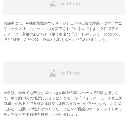
お部屋には、AI機能搭載のマッサージチェアや上質な睡眠へ促す「マニ
フレックス社」のマットレスが設置されているんですよ。女性用アメニ
ティーは、京都のあぶらとり紙で有名な「よーじや」シリーズなので、
彼と1日楽しんだ後は、身体とお肌をゆっくり労わりましょう。
夕食は、雨天でも安心な屋根つきの屋外BBQスペースでBBQを楽しん
で。車で約10分の場所にショッピングモール「フォレストモール富士河
口湖」があるので食材調達は楽々♪彼の胃袋をつかみたいなら、お部屋
にある「山梨」の職人がつくった、リビング併設のオーダーメイドキッ
チンを使って手料理を披露しちゃいましょう。