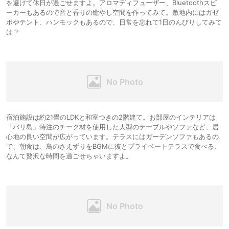
を避けて休日が過ごせますよ。アロマディフューザー、Bluetoothスピ
ーカーもあるので音と香りの癒やし空間を作ってみて。敷地内にはガゼ
ボやテント、ハンモックもあるので、日常を忘れて1日のんびりしてみて
は？
宿泊施設は約21畳のLDKと和室つきの2階建て。お部屋のインテリアは
「バリ島」特注のチーク材を使用した大型のテーブルやソファなど、居
心地の良い空間が広がっています。テラスにはガーデンソファもあるの
で、朝食は、鳥のさえずりをBGMに彼とプライベートテラスで食べる、
なんて贅沢な時間を過ごせちゃいますよ。