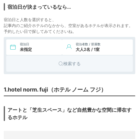
ンドミニ
宿泊日が決まっているなら…
アム
別荘・ヴ
宿泊日と人数を選択すると、
ィラ・コ
icotto
7.
ほとりのテラスBan
記事内のご紹介ホテルのなかから、空室があるホテルが表示されます。
ンドミニ
予約したい日で探してみてくださいね。
アム
宿泊日
宿泊者数 / 部屋数
未指定
大人2名 / 1室
検索する
1.hotel norm. fuji（ホテル ノーム フジ）
アートと「芝生スペース」など自然豊かな空間に滞在す
るホテル