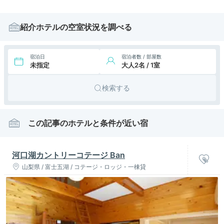
紹介ホテルの空室状況を調べる
宿泊日
宿泊者数 / 部屋数
未指定
大人2名 / 1室
検索する
この記事のホテルと条件が近い宿
河口湖カントリーコテージ Ban
山梨県 / 富士五湖 / コテージ・ロッジ・一棟貸