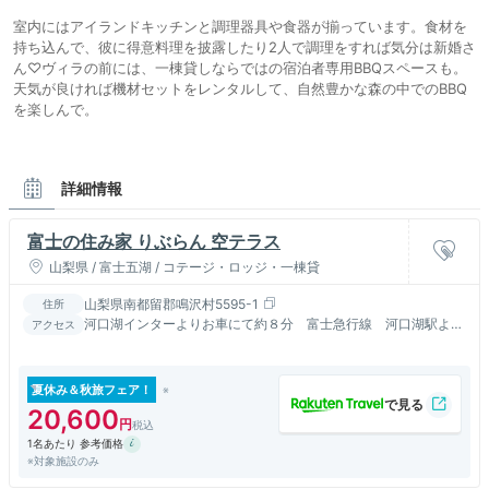
室内にはアイランドキッチンと調理器具や食器が揃っています。食材を
持ち込んで、彼に得意料理を披露したり2人で調理をすれば気分は新婚さ
ん♡ヴィラの前には、一棟貸しならではの宿泊者専用BBQスペースも。
天気が良ければ機材セットをレンタルして、自然豊かな森の中でのBBQ
を楽しんで。
詳細情報
富士の住み家 りぶらん 空テラス
山梨県 / 富士五湖 / コテージ・ロッジ・一棟貸
山梨県南都留郡鳴沢村5595-1
住所
河口湖インターよりお車にて約８分 富士急行線 河口湖駅より
アクセス
バスにて約２０分
夏休み＆秋旅フェア！
20,600
1名あたり 参考価格
※対象施設のみ