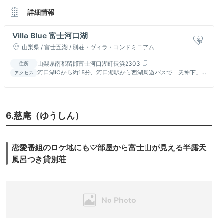
詳細情報
Villa Blue 富士河口湖
山梨県 / 富士五湖 / 別荘・ヴィラ・コンドミニアム
山梨県南都留郡富士河口湖町長浜2303
住所
河口湖ICから約15分、河口湖駅から西湖周遊バスで「天神下」ま
アクセス
たは「長浜」下車徒歩15分
6.慈庵（ゆうしん）
恋愛番組のロケ地にも♡部屋から富士山が見える半露天
風呂つき貸別荘