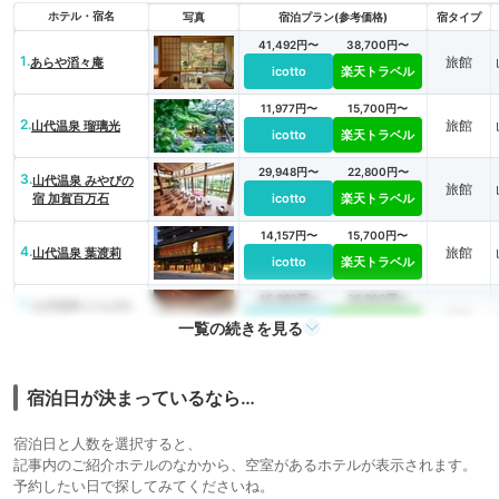
ホテル・宿名
写真
宿泊プラン(参考価格)
宿タイプ
41,492円〜
38,700円〜
1.
旅館
あらや滔々庵
icotto
楽天トラベル
11,977円〜
15,700円〜
2.
旅館
山代温泉 瑠璃光
icotto
楽天トラベル
29,948円〜
22,800円〜
3.
山代温泉 みやびの
旅館
宿 加賀百万石
icotto
楽天トラベル
14,157円〜
15,700円〜
4.
旅館
山代温泉 葉渡莉
icotto
楽天トラベル
45,980円〜
26,900円〜
5.
山代温泉 たちばな
旅館
四季亭
icotto
楽天トラベル
一覧の続きを見る
宿泊日が決まっているなら…
宿泊日と人数を選択すると、
記事内のご紹介ホテルのなかから、空室があるホテルが表示されます。
予約したい日で探してみてくださいね。