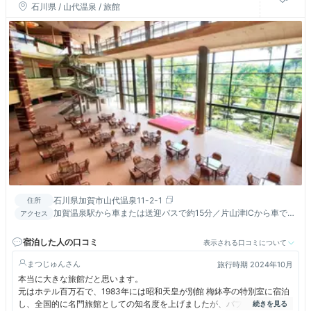
石川県 / 山代温泉 / 旅館
石川県加賀市山代温泉11-2-1
住所
加賀温泉駅から車または送迎バスで約15分／片山津ICから車で約
アクセス
20分／加賀ICから車で約15分／小松空港から車で約25分
宿泊した人の口コミ
表示される口コミについて
まつじゅん
旅行時期 2024年10月
本当に大きな旅館だと思います。
元はホテル百万石で、1983年には昭和天皇が別館 梅鉢亭の特別室に宿泊
し、全国的に名門旅館としての知名度を上げましたが、バブル崩壊後の長