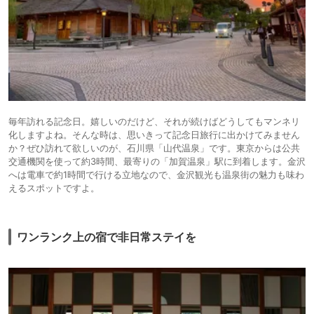
毎年訪れる記念日。嬉しいのだけど、それが続けばどうしてもマンネリ
化しますよね。そんな時は、思いきって記念日旅行に出かけてみません
か？ぜひ訪れて欲しいのが、石川県「山代温泉」です。東京からは公共
交通機関を使って約3時間、最寄りの「加賀温泉」駅に到着します。金沢
へは電車で約1時間で行ける立地なので、金沢観光も温泉街の魅力も味わ
えるスポットですよ。
ワンランク上の宿で非日常ステイを