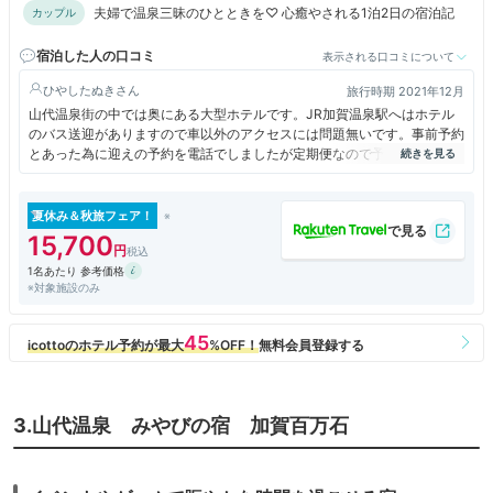
夫婦で温泉三昧のひとときを♡ 心癒やされる1泊2日の宿泊記
カップル
宿泊した人の口コミ
表示される口コミについて
ひやしたぬき
旅行時期 2021年12月
山代温泉街の中では奥にある大型ホテルです。JR加賀温泉駅へはホテル
のバス送迎がありますので車以外のアクセスには問題無いです。事前予約
とあった為に迎えの予約を電話でしましたが定期便なので予約無しでも大
丈夫と案内されましたが、実際は要予約ですので惑わされないように。
大型ホテルですがスタッフも充分のようでひと客づつに案内係も付き、し
っかりとおもてなしされ日本旅館の良さもありました。
夏休み＆秋旅フェア！
夕食はテーブル式の個室タイプで家族気兼ねなく、質、量共に料金に見合
15,700
った内容で満足します。ここでも担当者の接客の対応も良くゆっくりとし
1名あたり 参考価格
た時間が過ごせました。ホテルのアトラクション一向一揆太鼓のショーも
※対象施設のみ
迫力がありご当地らしさが感じられて楽しかったので時間が合えば見学を
お勧めします。
3.山代温泉 みやびの宿 加賀百万石