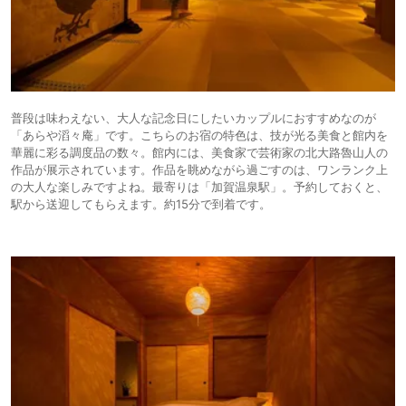
普段は味わえない、大人な記念日にしたいカップルにおすすめなのが
「あらや滔々庵」です。こちらのお宿の特色は、技が光る美食と館内を
華麗に彩る調度品の数々。館内には、美食家で芸術家の北大路魯山人の
作品が展示されています。作品を眺めながら過ごすのは、ワンランク上
の大人な楽しみですよね。最寄りは「加賀温泉駅」。予約しておくと、
駅から送迎してもらえます。約15分で到着です。