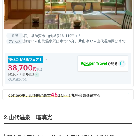
石川県加賀市山代温泉18-119甲
住所
加賀IC～山代温泉間は車で15分、片山津IC～山代温泉間は車で
アクセス
20分。 加賀温泉駅～山代温泉間はバスで15分、タクシーで10
分。 小松空港～山代温泉間はタクシーで25分。
夏休み＆秋旅フェア！
38,700
1名あたり 参考価格
※対象施設のみ
2.山代温泉 瑠璃光