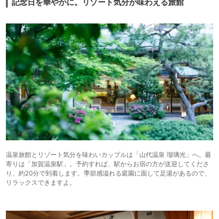
記念日を華やかに。リゾート気分が味わえる旅館
温泉旅館とリゾート気分を味わいカップルは「山代温泉 瑠璃光」へ。最
寄りは「加賀温泉駅」。予約すれば、駅からお宿の方が送迎してくださ
り、約20分で到着します。季節感溢れる庭園に面して足湯があるので、
リラックスできますよ。