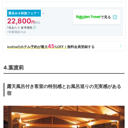
引く不況等により、業績不振に陥り2010年に経営破綻。
大阪の「ビッグ総合開発」が全面改装し、2018年12月27日に「山代温泉
みやびの宿 加賀百万石」としてリニューアルオープンしましたが、2020
夏休み＆秋旅フェア！
年から2021年秋に、雇用調整助成金の不正受給が発覚し、その後（株）
22,800
みやびの宿加賀百万石が設立され、運営にあたっており、2022年10月に
1名あたり 参考価格
創業家出身者が社長に就任しています。
※対象施設のみ
バブル期の、表と裏を象徴する旅館だったのですね。
お祭り広場や御殿風庭園風呂、泉水式の庭園もあり、客室数は224室、収
容人員は1,100名を超えるそうです。
4.葉渡莉
露天風呂付き客室の特別感とお風呂巡りの充実感がある
宿