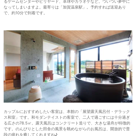
るゲームセンターやビリヤード、卓球やカラオケなど。ついつい夢中に
なってしまいますよ。最寄りは「加賀温泉駅」。予約すれば送迎あり
で、約10分で到着です。
カップルにおすすめしたい客室は、本館の「展望露天風呂付・デラック
ス和室」です。和モダンテイストの客室で、二人で過ごすには十分過ぎ
る広さの78.5㎡。露天風呂はコンクリート造りで、大きな湯舟が特徴的
です。のんびりとした田舎の風景を眺めながらのお風呂は、開放的で普
段の疲れを癒してくれますね♪