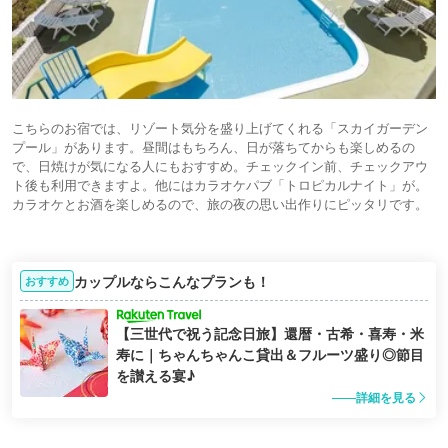
こちらのお宿では、リゾート気分を盛り上げてくれる「スカイガーデン
プール」があります。昼間はもちろん、日が落ちてからも楽しめるの
で、日焼けが気になる人にもおすすめ。チェックイン前、チェックアウ
ト後も利用できますよ。他にはカラオケパブ「トロピカルナイト」が。
カラオケとお酒を楽しめるので、旅の夜の思い出作りにピッタリです。
カップルならこんなプランも！
おすすめ
【三世代で祝う記念日旅】還暦・古希・喜寿・米
寿に｜ちゃんちゃんこ貸出＆フルーツ盛り◎節目
を讃える宴♪
詳細を見る