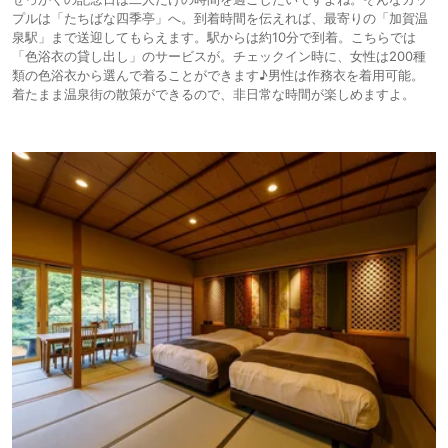
プルは「たちばな四季亭」へ。到着時間を伝えれば、最寄りの「加賀温
泉駅」まで送迎してもらえます。駅からは約10分で到着。こちらでは
「色浴衣の貸し出し」のサービスが。チェックイン時に、女性は200種
類の色浴衣から選んで着ることができます♪男性は作務衣を着用可能。
着たまま温泉街の散策ができるので、非日常な時間が楽しめますよ。