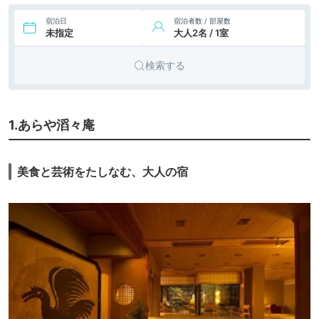
宿泊日
宿泊者数 / 部屋数
未指定
大人2名 / 1室
検索する
1.あらや滔々庵
美食と芸術をたしなむ、大人の宿