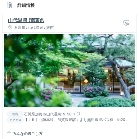
詳細情報
山代温泉 瑠璃光
石川県 / 山代温泉 / 旅館
石川県加賀市山代温泉19-58-1
住所
【ＪＲ】北陸本線「加賀温泉駅」より無料送迎バス有（約20
アクセス
分、送りのみ要予約）【車】北陸道「加賀IC」or「片山津IC」よ
り約20分
みんなの過ごし方