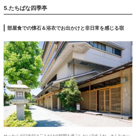
そのほかの多くのスタッフは「必要最低限のことだけポーカーフェイスで
5.たちばな四季亭
対応します。」
的なドライな感じでした。
マニュアル通りのビジネスホテル的な日本旅館で、おもてなしはあまり感
じませんでした。
部屋食での懐石＆浴衣でお出かけと非日常を感じる宿
せっかくの記念日は二人だけの時間を過ごしたいですよね。そんなカッ