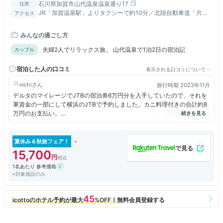
石川県加賀市山代温泉温泉通り17
住所
JR「加賀温泉駅」よりタクシーで約10分／北陸自動車道「片山
アクセス
津IC」または「加賀IC」より約20分
みんなの過ごし方
夫婦2人でリラックス旅。 山代温泉で1泊2日の宿泊記
カップル
宿泊した人の口コミ
表示される口コミについて
nichi
旅行時期 2023年11月
デルタのマイレージでJTBの宿泊券6万円分を入手していたので、それを
軍資金の一部にして横浜のJTBで予約しました。カニ料理付きの合計約8
万円のお支払い。
期待しちゃいました！
お部屋は広くて快適。
夏休み＆秋旅フェア！
温泉もゆっくり寛げます。
15,700
お料理は最高！
1名あたり 参考価格
蟹なんてめっちゃ美味しかったです！
※対象施設のみ
お料理全て、レベルが高いと思います。
でも、スタッフの対応がなぁ～～～
ディナーの際に入口にいらした仲居さんと売店のスタッフと清掃スタッフ
だけが気が利いている笑顔の対応だったように感じます。
外国人のスタッフも一生懸命でした。