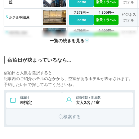
松
icotto
楽天トラベル
ホテル
7,378円〜
4,300円〜
ビジネス
5.
ホテル明治屋
icotto
楽天トラベル
ホテル
4,796円〜
4,400円〜
6.
ビジネス
HOTEL SUI
HAMAMATSU
icotto
楽天トラベル
ホテル
一覧の続きを見る
7.
HOTEL day by
2,400円〜
ビジネス
day（ホテル デイ バ
icotto
楽天トラベル
ホテル
イ デイ）
宿泊日が決まっているなら…
3,840円〜
4,000円〜
8.
ビジネス
EN HOTEL
宿泊日と人数を選択すると、
Hamamatsu
icotto
楽天トラベル
ホテル
記事内のご紹介ホテルのなかから、空室があるホテルが表示されます。
予約したい日で探してみてくださいね。
宿泊日
宿泊者数 / 部屋数
未指定
大人2名 / 1室
検索する