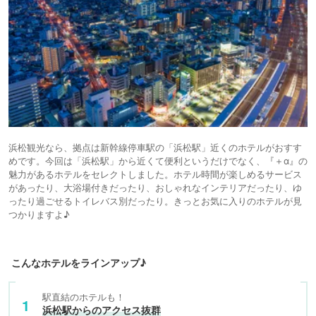
浜松観光なら、拠点は新幹線停車駅の「浜松駅」近くのホテルがおすす
めです。今回は「浜松駅」から近くて便利というだけでなく、『＋α』の
魅力があるホテルをセレクトしました。ホテル時間が楽しめるサービス
があったり、大浴場付きだったり、おしゃれなインテリアだったり、ゆ
ったり過ごせるトイレバス別だったり。きっとお気に入りのホテルが見
つかりますよ♪
こんなホテルをラインアップ♪
駅直結のホテルも！
浜松駅からのアクセス抜群