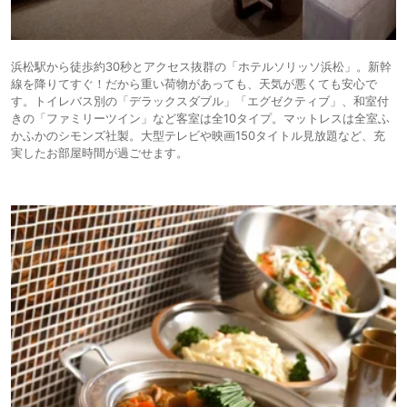
浜松駅から徒歩約30秒とアクセス抜群の「ホテルソリッソ浜松」。新幹
線を降りてすぐ！だから重い荷物があっても、天気が悪くても安心で
す。トイレバス別の「デラックスダブル」「エグゼクティブ」、和室付
きの「ファミリーツイン」など客室は全10タイプ。マットレスは全室ふ
かふかのシモンズ社製。大型テレビや映画150タイトル見放題など、充
実したお部屋時間が過ごせます。