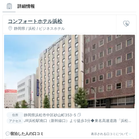
詳細情報
コンフォートホテル浜松
静岡県 / 浜松 / ビジネスホテル
静岡県浜松市中区砂山町353-5
住所
JR浜松駅南口（新幹線口）より徒歩3分◆東名高速道路「浜松
アクセス
IC」より車で30分
宿泊した人の口コミ
表示される口コミについて