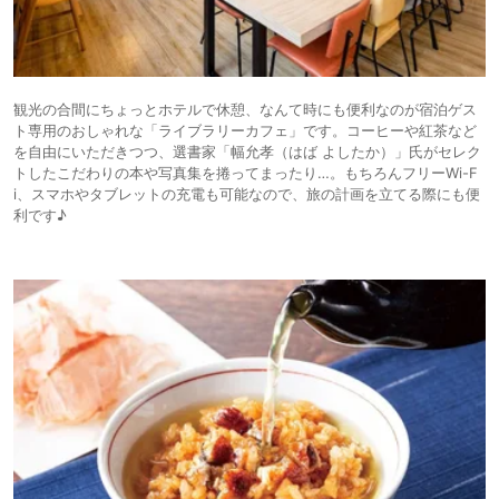
観光の合間にちょっとホテルで休憩、なんて時にも便利なのが宿泊ゲス
ト専用のおしゃれな「ライブラリーカフェ」です。コーヒーや紅茶など
を自由にいただきつつ、選書家「幅允孝（はば よしたか）」氏がセレク
トしたこだわりの本や写真集を捲ってまったり…。もちろんフリーWi-F
i、スマホやタブレットの充電も可能なので、旅の計画を立てる際にも便
利です♪