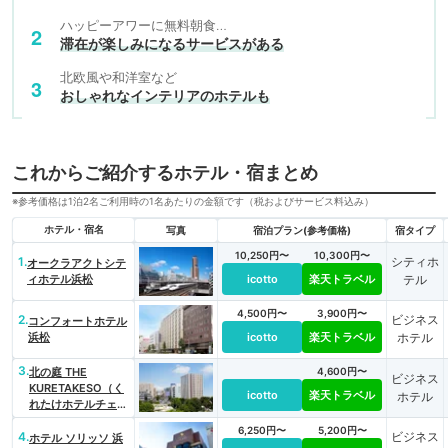
ハッピーアワーに無料朝食…
滞在が楽しみになるサービスがある
北欧風や和洋室など
おしゃれなインテリアのホテルも
これからご紹介するホテル・宿まとめ
※参考価格は1泊2名ご利用時の1名あたりの金額です（税およびサービス料込み）
ホテル・宿名
写真
宿泊プラン(参考価格)
宿タイプ
10,250円〜
10,300円〜
1.
シティホ
オークラアクトシテ
ィホテル浜松
icotto
楽天トラベル
テル
4,500円〜
3,900円〜
2.
ビジネス
コンフォートホテル
浜松
icotto
楽天トラベル
ホテル
3.
北の庭 THE
4,600円〜
ビジネス
KURETAKESO（く
icotto
楽天トラベル
ホテル
れたけホテルチェー
ン）
6,250円〜
5,200円〜
4.
ビジネス
ホテル ソリッソ 浜