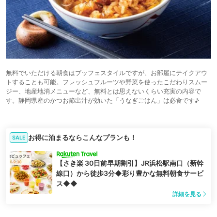
無料でいただける朝食はブッフェスタイルですが、お部屋にテイクアウ
トすることも可能。フレッシュフルーツや野菜を使ったこだわりスムー
ジー、地産地消メニューなど、無料とは思えないくらい充実の内容で
す。静岡県産のかつお節出汁が効いた「うなぎごはん」は必食です♪
お得に泊まるならこんなプランも！
SALE
【さき楽 30日前早期割引】JR浜松駅南口（新幹
線口）から徒歩3分◆彩り豊かな無料朝食サービ
ス◆◆
詳細を見る