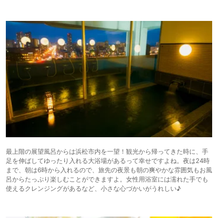
最上階の展望風呂からは浜松市内を一望！観光から帰ってきた時に、手
足を伸ばしてゆったり入れる大浴場があるって幸せですよね。夜は24時
まで、朝は6時から入れるので、旅先の夜景も朝の爽やかな雰囲気もお風
呂からたっぷり楽しむことができますよ。女性用浴室には濡れた手でも
使えるクレンジングがあるなど、小さな心づかいがうれしい♪