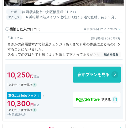
静岡県浜松市中央区板屋町111-2
住所
ＪＲ浜松駅２階メイワン改札より動く歩道で直結、徒歩３分。浜
アクセス
松IC.浜松西ICより車で約20分。エコパから電車で約40分
宿泊した人の口コミ
表示される口コミについて
b_b
旅行時期 2026年7月
まさかの高層階すぎて部屋チェンジ（あくまでも私の体感によるもの）を
することになりました。
スタッフの方はとても感じよく対応して下さってありがたかったです。
駅からは近いですが、1階からアクセスするのが結果的に1番近いかなと思
いました。
10,250
宿泊プランを見る
1名あたり 参考価格
夏休み＆秋旅フェア！
10,300
1名あたり 参考価格
※対象施設のみ