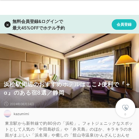
浜松駅周辺のおすすめホテルはここ♪便利で『＋
α』のある宿8選／静岡
2024年06月24日
kazumimi
0
東京駅から新幹線で約80分の「浜松」。フォトジェニックなスポッ
トとして人気の「中田島砂丘」や「弁天島」のほか、キラキラの水
面がまぶしい「浜名湖」や癒しの「舘山寺温泉(かんざんじおんせ