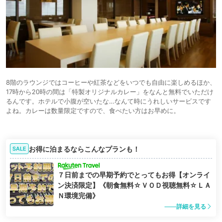
8階のラウンジではコーヒーや紅茶などをいつでも自由に楽しめるほか、
17時から20時の間は「特製オリジナルカレー」をなんと無料でいただけ
るんです。ホテルで小腹が空いたな…なんて時にうれしいサービスです
よね。カレーは数量限定ですので、食べたい方はお早めに。
お得に泊まるならこんなプランも！
SALE
７日前までの早期予約でとってもお得【オンライ
ン決済限定】《朝食無料☆ＶＯＤ視聴無料☆ＬＡ
Ｎ環境完備》
詳細を見る