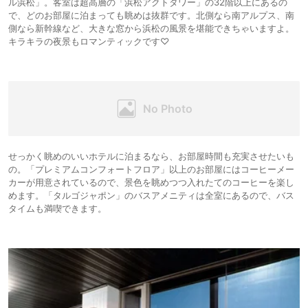
ル浜松」。客室は超高層の「浜松アクトタワー」の32階以上にあるの
で、どのお部屋に泊まっても眺めは抜群です。北側なら南アルプス、南
側なら新幹線など、大きな窓から浜松の風景を堪能できちゃいますよ。
キラキラの夜景もロマンティックです♡
せっかく眺めのいいホテルに泊まるなら、お部屋時間も充実させたいも
の。「プレミアムコンフォートフロア」以上のお部屋にはコーヒーメー
カーが用意されているので、景色を眺めつつ入れたてのコーヒーを楽し
めます。「タルゴジャポン」のバスアメニティは全室にあるので、バス
タイムも満喫できます。