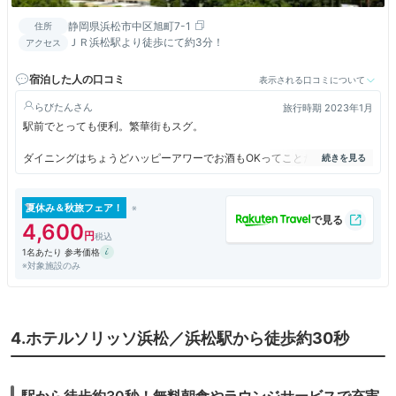
静岡県浜松市中区旭町7-1
住所
ＪＲ浜松駅より徒歩にて約3分！
アクセス
宿泊した人の口コミ
表示される口コミについて
らびたん
旅行時期 2023年1月
駅前でとっても便利。繁華街もスグ。
ダイニングはちょうどハッピーアワーでお酒もOKってことだったんです
が、ビールが残念ながらアサヒ･･･
惜しいんだな～。
夏休み＆秋旅フェア！
あ、そのほかWifiなどは全て快適で、パジャマはセパレートが◎でした。
4,600
4人くらい入れる大浴場も空いていればいい感じ。
1名あたり 参考価格
ただし櫛がないので持参必須ですね。
※対象施設のみ
個人的には豊富なアメニティバイキングが嬉しく、化粧品や入浴剤だけで
なく飲み物も種類がたくさんあったので女性ウケしそうなホテルだなと思
いました。
4.ホテルソリッソ浜松／浜松駅から徒歩約30秒