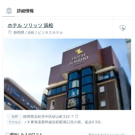
詳細情報
ホテル ソリッソ 浜松
静岡県 / 浜松 / ビジネスホテル
静岡県浜松市中区砂山町322-7
住所
ＪＲ東海道新幹線浜松駅南口目の前。徒歩0.5分。
アクセス
宿泊した人の口コミ
表示される口コミについて