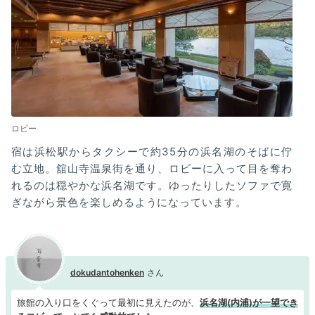
ロビー
宿は浜松駅からタクシーで約35分の浜名湖のそばに佇
む立地。舘山寺温泉街を通り、ロビーに入って目を奪わ
れるのは穏やかな浜名湖です。ゆったりしたソファで寛
ぎながら景色を楽しめるようになっています。
dokudantohenken
旅館の入り口をくぐって最初に見えたのが、
浜名湖(内浦)が一望でき