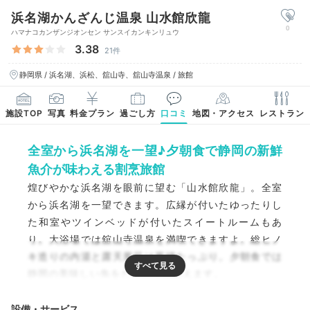
浜名湖かんざんじ温泉 山水館欣龍
0
ハマナコカンザンジオンセン サンスイカンキンリュウ
3.38
21件
静岡県 / 浜名湖、浜松、舘山寺、舘山寺温泉 / 旅館
施設TOP
写真
料金プラン
過ごし方
口コミ
地図・アクセス
レストラン
全室から浜名湖を一望♪夕朝食で静岡の新鮮
魚介が味わえる割烹旅館
煌びやかな浜名湖を眼前に望む「山水館欣龍」。全室
から浜名湖を一望できます。広縁が付いたゆったりし
た和室やツインベッドが付いたスイートルームもあ
り。大浴場では舘山寺温泉を満喫できますよ。総ヒノ
キ造りの内湯と露天風呂は風情たっぷり。夕朝食では
静岡の美味しい魚をたっぷり味わえます。
設備・サービス