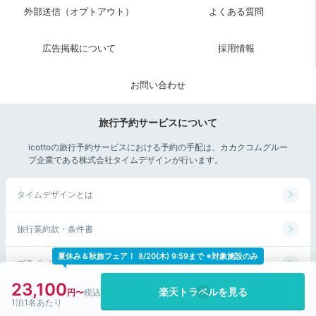
できますよ
。「ウォット」は浜名湖にいる生物を観察で
外部送信（オプトアウト）
よくある質問
きる小さな水族館。入館料がお安くて気軽に楽しめま
す。
広告掲載について
採用情報
お問い合わせ
dokudantohenken
旅行予約サービスについて
「静岡県水産試験場浜名湖分場浜名湖体験学習施設ウォ
icottoの旅行予約サービスにおける予約の手配は、カカクコムグルー
ット」を楽しんだ後は、「治一郎 大平台本店」で限定
+5
プ企業である株式会社タイムデザインが行います。
のスイーツを味わいました！
タイムデザインとは
旅行業約款・条件書
Return trip
夏休み＆秋旅フェア！
8/20(木) 9:59まで ※対象施設のみ
プライバシーポリシー
18:00
23,100
楽天トラベルを見る
美味しい魚の宝庫
1泊1名あたり
©Kakaku.com, Inc. All Rights Reserved.