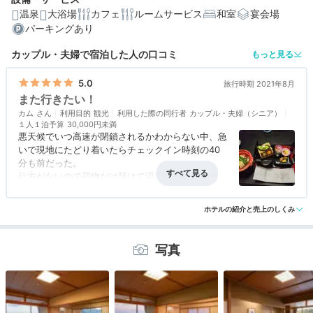
温泉
大浴場
カフェ
ルームサービス
和室
宴会場
パーキングあり
編集部おすすめの３つのポイント
カップル・夫婦で宿泊した人の口コミ
もっと見る
全室から浜名湖を望めるロケーション。広々としていて
寛げる
5.0
旅行時期 2021年8月
また行きたい！
貸切風呂あり♪大浴場の内湯と露天風呂で舘山寺温泉を堪
カム
利用目的
観光
利用した際の同行者
カップル・夫婦（シニア）
能できる
１人１泊予算
30,000円未満
悪天候でいつ高速が閉鎖されるかわからない中、急
遠州灘、三河湾から仕入れるお魚♪静岡の美味を味わえる
いで現地にたどり着いたらチェックイン時刻の40
会席料理
分も前だった。
仕方がないので荷物だけ預けて温泉街の散策に出よ
うかと思ったが、快く部屋に通していただき大変あ
アクセス
4.0
コスパ
5.0
客室
4.0
接客対応
5.0
風呂
4.0
りがたかった。
ホテルの紹介と売上のしくみ
食事・ドリンク
5.0
バリアフリー
3.0
早速お風呂をいただいたが、タオルも浴室に用意さ
れていて手ぶらで行けるタイプ。 殺菌、循環、加
水加温はちょっと残念だが、大きな旅館だから仕方
写真
がない。
露天は屋根付きで雨を気にせず入れてよかった。
3階に温泉ではないが貸切展望風呂があり、目の前
に浜名湖の遊覧船やロープーウエイの行き交うのを
見ながら湯あみできる。