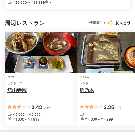
￥20,000～￥29,999
-
周辺レストラン
情報提供：
温泉大浴場
大浴
大浴場では舘山寺温泉を楽しめます。内湯は総ヒノキ造
りで広々としていて、開放感抜群！岩風呂と信楽焼きの
露天風呂からは浜名湖が見えますよ
。2つの貸切風呂は
温泉ではありませんが、1回45分、無料で利用できるの
も嬉しい。
29m
44m
うなぎ、丼
うなぎ
舘山寺園
浜乃木
2日目
3.42
3.25
120件
50件
￥2,000～￥2,999
-
￥1,000～￥1,999
￥4,000～￥4,999