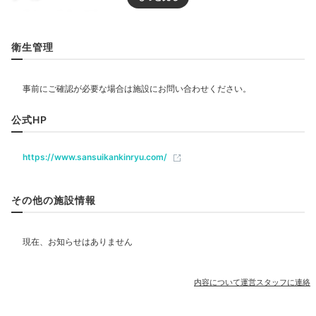
リラクゼーション
衛生管理
飲食
カフェ
ルームサービス
公式HP
https://www.sansuikankinryu.com/
ベビー＆子供関連
会席料理イメージ
会席
夕食はお食事処で会席料理を。元は料理屋として開業
その他の施設情報
し、手作りにこだわっています。浜名湖をはじめ遠州
部屋情報
灘、三河湾から仕入れた魚を使った料理がいただけま
和室
和洋室
スイート
インターネット利用可能
Wi-Fi利用可能
す。マグロ、鮑、鰻、鮎、すっぽんなど、鮮度抜群の旬
の味覚にお口も喜びます。
その他館内施設
内容について運営スタッフに連絡
宴会場
売店・ギフトショップ
カラオケルーム