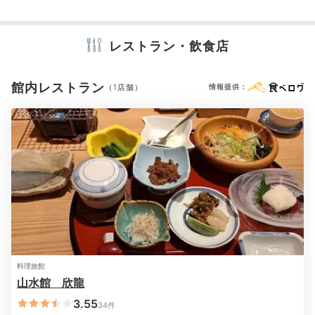
dokudantohenken
アメニティ
テレビ
冷蔵庫
エアコン
スリッパ
セーフティボックス
夕食は浜名湖で獲れたお魚いっぱいの会席料理でした。
レストラン・飲食店
洗浄機付トイレ
浴衣
歯ブラシ
シャンプー
コンディショナー
サンマ、うなぎ、穴子、まぐろ、シマアジなどなど…。
+5
ボディソープ
シャワーキャップ
タオル
バスタオル
魚派の方にはぜひ泊まっていただきたい内容
でした。
ドライヤー
お茶セット
電気ポット
館内レストラン
（1店舗）
情報提供：
※設備・アメニティは、確認が取れている情報を表示しています。
Onsen
21:00
露天風呂で羽を伸ばす
無料の貸切風呂もあり
料理旅館
山水館 欣龍
3.55
34件