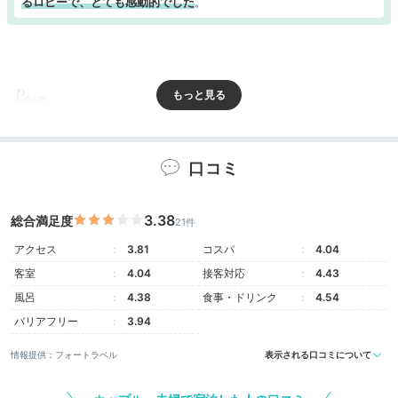
るロビーで、とても感動的でした
。
Room
15:30
客室から浜名湖ビュー
口コミ
ゆったり広々、寛げる
3.38
総合満足度
21件
アクセス
3.81
コスパ
4.04
客室
4.04
接客対応
4.43
風呂
4.38
食事・ドリンク
4.54
バリアフリー
3.94
情報提供：フォートラベル
表示される口コミについて