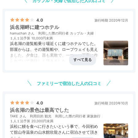
カップル・夫婦で宿泊した人の口コミ
デラックス和洋室
スタ
スタンダード和室でも12畳の広さでゆったり。
広縁か
4.0
旅行時期 2020年12月
ら浜名湖がみえて、リゾート気分が高まります
。ベッ
浜名湖畔に建つホテル
ドで寝たいときはツインベッド付き客室かスイートがお
hamuchan
利用した際の同行者
カップル・夫婦
１人１泊予算
10,000円未満
すすめ。全室バストイレ別で快適に過ごせます。
浜名湖の遊覧船乗り場近くに建つホテルでした。
部屋からは、その遊覧船や、ロープウェイも見え
ました。夕食は、器も素敵で、一つ一つ丁寧に作
られていて美味しく頂きました。朝食は、夕食ほ
どすごい！と感じませんでしたが、十分でした。
dokudantohenken
gotoトラベルと、高速料金がセットになったプ
ランを利用しました。
ファミリーで宿泊した人の口コミ
デラックス和室に宿泊。浜名湖の内浦が一望できる和室
でとても広くて快適でした！祖父母が枕を気に入りお土
+3
産に購入していました。折り畳み式で高さが変えられる
4.0
ようです。
旅行時期 2020年10月
浜名湖の景色は最高でした
TAKE
利用目的
観光
利用した際の同行者
家族旅行
１人１泊予算
20,000円未満
浜松に鰻を食べに行きたいという事で、今回初め
て舘山寺温泉の山水館欣龍さんに宿泊させて頂き
Activity
ました。