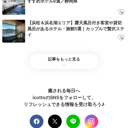
すすめホテル8選／静岡県
【浜松＆浜名湖エリア】露天風呂付き客室や貸切
風呂があるホテル・旅館5選｜カップルで贅沢ステ
イ
記事をもっと見る
旅館の玄関
売店
これで心のお洗濯も終了。10時のチェックアウトまで
時間があれば売店をのぞいたり、貸切風呂に入りながら
癒される毎日へ
浜名湖ビューを堪能するのもいいですね。準備ができた
icottoのSNSをフォローして、
ら出発しましょう。
リフレッシュできる情報を受け取ろう♪