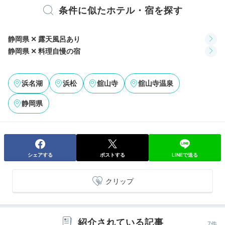
Breakfast
条件に似たホテル・宿を探す
08:00
細かい配慮が嬉しい
静岡県 ✕ 露天風呂あり
静岡県 ✕ 料理自慢の宿
ご飯のお供がたっぷり
浜名湖
浜松
舘山寺
舘山寺温泉
静岡県
シェアする
ポストする
LINEで送る
クリップ
朝食イメージ
食事
朝食は食事処で和食をどうぞ。サラダ、刺身、焼魚、玉
子焼き、味噌汁などスタンダードな旅館の朝食ですが、
紹介されている記事
7件