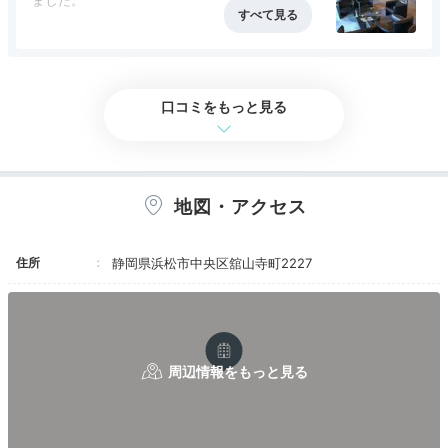
16:00
宿から「舘山寺」まで徒歩約2分
今回のプランは14時からチェックインが出来たの
アクセス
4.0
コスパ
3.0
客室
4.0
接客対応
3.5
風呂
4.5
で、高齢の母が帯同した事もあり、ゆっくり館内
目の前は舘山寺
食事・ドリンク
4.5
バリアフリー
4.0
で過ごす事が出来たのは良かったです。部屋は6
遊歩道を歩いて参拝
階の和洋室、部屋の窓からの浜名湖の眺めは最高
口コミをもっと見る
でした。ベッドのマットレスが柔らかめで、自分
の体質には合わなかったのが残念です。
昼間の男性の露天風呂は、浜名湖の遊覧船等から
丸見えの状態で、入るのに気を使いましたが、日
地図・アクセス
が陰った夜や早朝には、ゆっくり湯に浸かる事が
出来ました。
住所
静岡県浜松市中央区舘山寺町2227
夕食は工夫された料理が沢山並び、どの料理を頂
いても本当に美味しかったです。夕食に比べると
朝食は見た目や量加減が見劣りしますが、朝食は
アッサリ済ましたい自分にとっては、丁度良い加
減の量でした。
舘山寺
舘山
スタッフの方の中でも、特に男性のスタッフの方
は支配人さんですかね、チェックイン後の部屋で
目の前は「舘山寺（かんざんじ）」というロケーショ
の説明や夕食の際、本当に気遣いを感じる丁寧な
ン。縁結び地蔵・除夜の鐘で親しまれているお寺です。
対応をして頂きました。