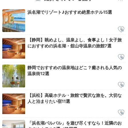
料理に魚をたっぷり使っておりこだわりを感じます
。海
苔をほんのり温めてあったりと嬉しい心遣いも。
浜名湖でリゾート♪おすすめ絶景ホテル15選
dokudantohenken
【静岡】眺めよし、温泉よし、食事よし！女子旅
におすすめの浜名湖・舘山寺温泉の旅館7選
朝食はささがれいの干物、まぐろのやまかけお刺身、あ
さり、しらす、蟹のほぐし身の載ったサラダなど。豊富
+3
なごはんのお供の種類に大満足と、朝もお魚いっぱいで
した！
静岡でおすすめの温泉地はどこ？癒される人気の
温泉街12選
【浜松】高級ホテル・旅館で贅沢な旅を。大切な
Check-out
人と泊まりたい宿11選
10:00
宿を出発
浜名湖にサヨナラ
「浜名湖パルパル」を遊び尽くすなら！近隣のお
10時チェックアウト