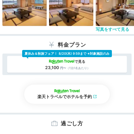
女性風呂は立ち木で眺望がないのでこの風呂からの
眺望は大変気持ちよく入浴できた。 無料の予約制
である。
食事は別料金で個室にしていただき、周りを気にせ
ずゆっくり食事できた。
写真をすべて見る
この食事が見事なもので見た目も仕事も美しく、朝
夕大変きちんとした和食を美味しく調理していただ
いた。
料金プラン
近頃ほとんど少なくなった見事な和風旅館である。
夏休み＆秋旅フェア！
8/20(木) 9:59まで ※対象施設のみ
星5つ！
23,100
（1泊1名あたり）
楽天トラベルでホテルを予約
過ごし方