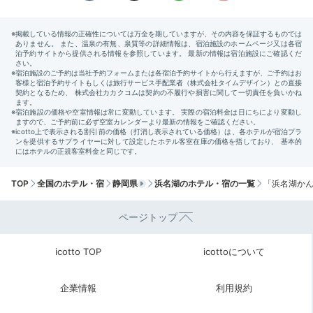
Sightseeing
11:00
浜松市ならでは♪
スイーツ＆体験学習
TOP
全国のホテル・宿
静岡県
浜名湖のホテル・宿の一覧
「浜名湖かん
ページトップ
icotto TOP
icottoについて
治一郎 大平台本店の焼き菓子
治一
stay hungryさんの投稿
企業情報
利用規約
バームクーヘンで有名な「治一郎」。本店では切りたて
バームがいただけます。
店内では喫茶もお土産の購入も