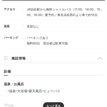
境内の周りは遊歩道になっており散策にぴったり
。山頂
には美顔で有名な身丈10mの大観音がありますよ。
但し、女性のスタッフの方達は、朝食を担当して
アクセス
JR浜松駅から無料シャトルバス（11:00、14:00、15：
頂いた方を除き、皆さん一様に言葉尻は丁寧です
00、16:00）要予約／東名浜松西ICより車で約15分
が、疲れているのか、はたまた焦ってらっしゃる
のか、対応が雑な感じがして、おもてなしや気遣
いの対応は殆ど感じられず、ただ業務をこなして
送迎
送迎なし
いるという風にしか思えませんでした。
dokudantohenken
パーキング
パーキングあり
旅館の隣の「舘山寺」に行って舘山遊歩道を楽しみまし
無料60台 宿泊者は駐車可能
た。その後はサンセットを楽しみました。その間、家族
+4
は旅館の大浴場で温泉を満喫していたようです。
施設情報
設備
Dinner
19:00
温泉・お風呂
温泉
大浴場
露天風呂
ビューバス
豊かな漁場で獲れた
新鮮な海の幸を堪能
プール