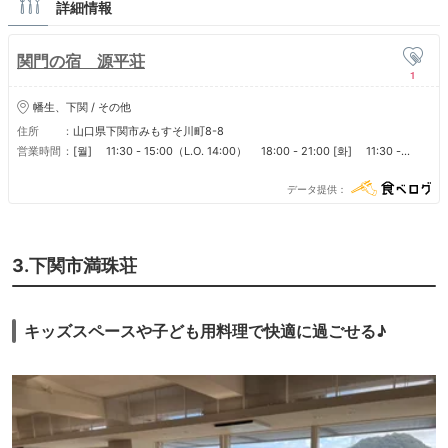
り難点です。
詳細情報
和室だけでしょうか。。
それがなければ、リピートしたいです。
関門の宿 源平荘
1
幡生、下関 / その他
住所
山口県下関市みもすそ川町8-8
営業時間
[월] 11:30 - 15:00（L.O. 14:00） 18:00 - 21:00 [화] 11:30 -
15:00（L.O. 14:00） 18:00 - 21:00 [수] 11:30 - 15:00（L.O.
14:00） 18:00 - 21:00 [목] 11:30 - 15:00（L.O. 14:00） 18:00 -
データ提供
21:00 [금] 11:30 - 15:00（L.O. 14:00） 18:00 - 21:00 [토] 11:30
- 15:00（L.O. 14:00） 18:00 - 21:00 [일] 11:30 - 15:00（L.O.
14:00） 18:00 - 21:00 ■ 営業時間 レストラン関彩 夜：完全予約制 光
明石温泉（通常700円、お食事された方300円） 11:00～15:00※月曜日
3.下関市満珠荘
休み ■ 定休日 年末年始
キッズスペースや子ども用料理で快適に過ごせる♪