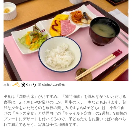
出典：
踊る埴輪さんの投稿
夕食は「満珠会席」がおすすめ。「関門海峡」を眺めながらいただける
食事は、ふく刺しやお造りのほか、和牛のステーキなどもあります。贅
沢な夕食をいただくのも旅行の楽しみですよね♪子どもには、小学生向
けの「キッズ定食」と幼児向けの「チャイルド定食」の2週類。9種類の
プレートにデザートも付いてるので、子どもたちもお腹いっぱい食べら
れて満足できそう。写真は子供用朝食です。