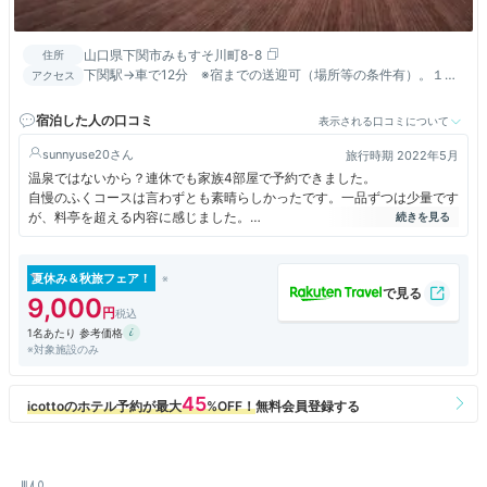
山口県下関市みもすそ川町8-8
住所
下関駅→車で12分 ※宿までの送迎可（場所等の条件有）。１
アクセス
６：００・１７：００（他の時間の送迎不可）前日まで要予約
宿泊した人の口コミ
表示される口コミについて
sunnyuse20
旅行時期 2022年5月
温泉ではないから？連休でも家族4部屋で予約できました。
自慢のふくコースは言わずとも素晴らしかったです。一品ずつは少量です
が、料亭を超える内容に感じました。
大人なら3名までの乗車ですが、大人2名と子供2名で駅までクラシックカ
ーの送迎も楽しめました。
夏休み＆秋旅フェア！
9,000
驚いたのは、朝6時から24時までソフトクリームと夕方4時から24時まで
1名あたり 参考価格
生ビールがロビーでフリーサービス！カップのもずくスープも1人1つ無料
※対象施設のみ
で頂けました。
DVD、絵本、おもちゃ、人気のコミック漫画もレンタルフリーで、子供
たちも大喜び。
ただ、お部屋の洗面台がなんと浴室の中に1台のみ。
お風呂の洗い場を使ったら、洗面台に行くのに濡れた床を踏まなくてはな
らず。トイレの後も毎回そこまで行って手を洗う必要があったことがかな