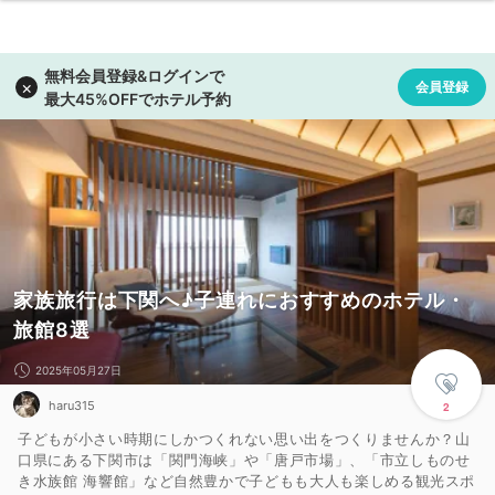
家族旅行は下関へ♪子連れにおすすめのホテル・
旅館8選
2025年05月27日
haru315
2
子どもが小さい時期にしかつくれない思い出をつくりませんか？山
口県にある下関市は「関門海峡」や「唐戸市場」、「市立しものせ
き水族館 海響館」など自然豊かで子どもも大人も楽しめる観光スポ