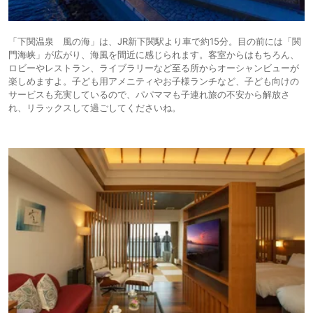
「下関温泉 風の海」は、JR新下関駅より車で約15分。目の前には「関
門海峡」が広がり、海風を間近に感じられます。客室からはもちろん、
ロビーやレストラン、ライブラリーなど至る所からオーシャンビューが
楽しめますよ。子ども用アメニティやお子様ランチなど、子ども向けの
サービスも充実しているので、パパママも子連れ旅の不安から解放さ
れ、リラックスして過ごしてくださいね。