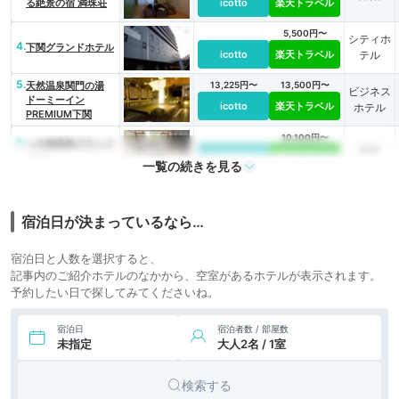
る絶景の宿 満珠荘
icotto
楽天トラベル
5,500円〜
シティホ
4.
下関グランドホテル
icotto
楽天トラベル
テル
5.
天然温泉関門の湯
13,225円〜
13,500円〜
ビジネス
ドーミーイン
icotto
楽天トラベル
ホテル
PREMIUM下関
10,100円〜
6.
一の俣温泉グランド
旅館
ホテル
icotto
楽天トラベル
一覧の続きを見る
11,000円〜
7.
川棚グランドホテル
旅館
お多福
icotto
楽天トラベル
宿泊日が決まっているなら…
11,811円〜
11,800円〜
8.
リゾート
下関つくの温泉 ホ
宿泊日と人数を選択すると、
テル西長門リゾート
icotto
楽天トラベル
ホテル
記事内のご紹介ホテルのなかから、空室があるホテルが表示されます。
予約したい日で探してみてくださいね。
宿泊日
宿泊者数 / 部屋数
未指定
大人2名 / 1室
検索する