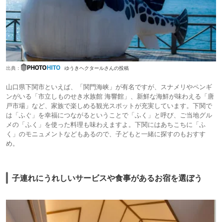
出典：
ゆうきヘクタールさんの投稿
山口県下関市といえば、「関門海峡」が有名ですが、スナメリやペンギ
ンがいる「市立しものせき水族館 海響館」、新鮮な海鮮が味わえる「唐
戸市場」など、家族で楽しめる観光スポットが充実しています。下関で
は「ふぐ」を幸福につながるということで「ふく」と呼び、ご当地グル
メの「ふく」を使った料理も味わえますよ。下関にはあちこちに「ふ
く」のモニュメントなどもあるので、子どもと一緒に探すのもおすす
め。
子連れにうれしいサービスや食事があるお宿を選ぼう