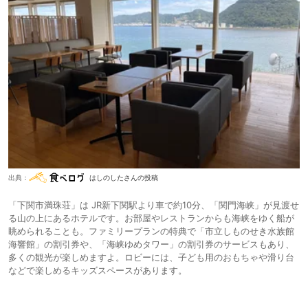
出典：
はしのしたさんの投稿
「下関市満珠荘」は JR新下関駅より⾞で約10分、「関⾨海峡」が見渡せ
る⼭の上にあるホテルです。お部屋やレストランからも海峡をゆく船が
眺められることも。ファミリープランの特典で「市立しものせき水族館
海響館」の割引券や、「海峡ゆめタワー」の割引券のサービスもあり、
多くの観光が楽しめますよ。ロビーには、⼦ども⽤のおもちゃや滑り台
などで楽しめるキッズスペースがあります。