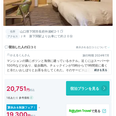
山口県下関市長府外浦町2-1
住所
ＪＲ 新下関駅よりお車にて約２０分
アクセス
宿泊した人の口コミ
表示される口コミについて
かえるくん
旅行時期 2024年7月
マンションの隣にポツンと海側に建っているホテル。近くにはスーパーや
100均などがあり、徒歩圏内。チェックインが15時からで1時間前に着く
と冷たいおしぼりとお茶を出してくれた。そのサービスはとても嬉しかっ
たが、チェックイン時間よりも5分でいいので早くチェックインさせてく
れるサービスがあればポイントアップするのに。
20,751
宿泊プランを見る
1名あたり 参考価格
夏休み＆秋旅フェア！
19,300