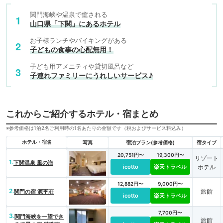
関門海峡や温泉で癒される
山口県「下関」にあるホテル
お子様ランチやバイキングがある
子どもの食事の心配無用！
子ども用アメニティや貸切風呂など
子連れファミリーにうれしいサービス♪
これからご紹介するホテル・宿まとめ
※参考価格は1泊2名ご利用時の1名あたりの金額です（税およびサービス料込み）
ホテル・宿名
写真
宿泊プラン(参考価格)
宿タイプ
20,751円〜
19,300円〜
リゾート
1.
下関温泉 風の海
icotto
楽天トラベル
ホテル
12,882円〜
9,000円〜
2.
旅館
関門の宿 源平荘
icotto
楽天トラベル
7,700円〜
3.
関門海峡を一望でき
旅館