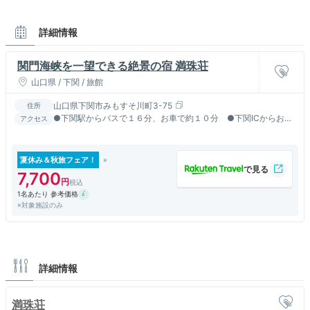
詳細情報
関門海峡を一望できる絶景の宿 満珠荘
山口県 / 下関 / 旅館
山口県下関市みもすそ川町3-75
住所
●下関駅からバスで１６分、お車で約１０分 ●下関ICからお車
アクセス
で約５分
夏休み＆秋旅フェア！
7,700
1名あたり 参考価格
※対象施設のみ
詳細情報
満珠荘