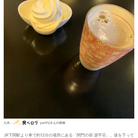
出典：
yuriYUさんの投稿
JR下関駅より⾞で約12分の場所にある「関⾨の宿 源平荘」。坂を下って