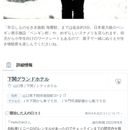
「市立しものせき水族館 海響館」までは徒歩約3分。日本最大級のペン
ギン展示施設「ペンギン村」や、めずらしいスナメリを見られます。幼
児から小学生向けのワークシートもあるので、親子で一緒にぬりえや生
き物観察を楽しんでくださいね。
詳細情報
下関グランドホテル
山口県 / 下関 / シティホテル
山口県下関市南部町31-2
住所
ＪＲ下関から車で５分、ＪＲ門司港駅横から船で５分
アクセス
宿泊した人の口コミ
表示される口コミについて
keikchan
旅行時期 2022年9月
自転車(ミニベロ)のレンタルがあったのでチェックインまでの間市内を散