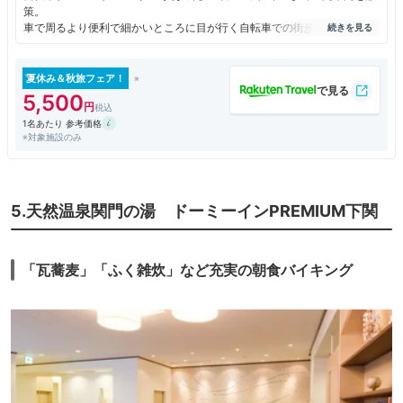
策。
車で周るより便利で細かいところに目が行く自転車での街歩きは最高で
す。
海側を指定したのでベランダに出て関門海峡を行き交う船を飽きもせずに
眺めたり、また夕暮れ時の美さも堪能。
夏休み＆秋旅フェア！
唐戸市場もワーフも離島フェリー乗り場も水族館も歩いて2～３分のとて
5,500
も便利なロケーションでした。
1名あたり 参考価格
※対象施設のみ
5.天然温泉関門の湯 ドーミーインPREMIUM下関
「瓦蕎麦」「ふく雑炊」など充実の朝食バイキング