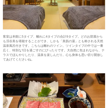
客室は本館に5タイプ、離れに4タイプの合計9タイプ。どのお部屋から
も渓谷美を堪能することができ、しかも「美肌の湯」とも称される天然
温泉風呂付きです。こちらは離れのツイン。ツインタイプの中では一番
広く、特別な1日を過ごすのにぴったりです。大自然に包まれながら、テ
ラスでぼんやりしたり、温泉を楽しんだり。心も身体も思い切り開放し
てあげてくださいね。