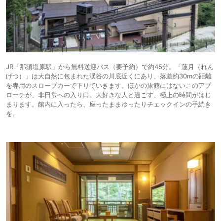
JR「那須塩原駅」から無料送迎バス（要予約）で約45分。「蓮月（れん
げつ）」は大自然に包まれた渓谷の川底近くにあり、落差約30mの距離
を専用のスロープカーで下りていきます。ほかの旅館にはないこのアプ
ローチが、非日常への入り口。大好きな人と過ごす、極上の時間がはじ
まります。館内に入ったら、座ったままゆったりチェックインの手続き
を。