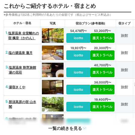
これからご紹介するホテル・宿まとめ
※参考価格は1泊2名ご利用時の1名あたりの金額です（税およびサービス料込み）
ホテル・宿名
写真
宿泊プラン(参考価格)
宿タイプ
54,478円〜
53,200円〜
1.
塩原温泉 全室離れの
旅館
宿 楓音（かのん）
icotto
楽天トラベル
19,931円〜
20,300円〜
2.
旅館
塩の湯温泉 蓮月
icotto
楽天トラベル
40,700円〜
3.
塩原温泉 割烹旅館
旅館
湯の花荘
icotto
楽天トラベル
36,000円〜
4.
旅館
湯宿きくや
icotto
楽天トラベル
19,400円〜
5.
那須高原の宿 山水
旅館
閣
icotto
楽天トラベル
6.
お宿ひがしやま 別
旅館
邸 蜉蝣の月
icotto
一覧の続きを見る
35,200円〜
35,200円〜