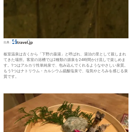
出典：
板室温泉は古くから「下野の薬湯」と呼ばれ、湯治の里として親しまれ
てきた場所。客室の浴槽では2種類の源泉を24時間かけ流しで楽しめま
す。1つはアルカリ性単純泉で、包み込んでくれるようなやさしい泉質。
もう1つはナトリウム・カルシウム硫酸塩泉で、塩気やとろみを感じる泉
質です。