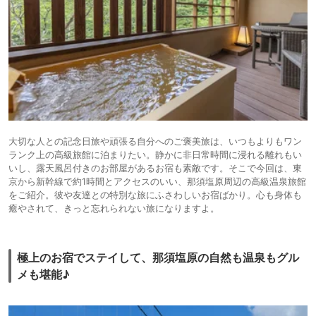
大切な人との記念日旅や頑張る自分へのご褒美旅は、いつもよりもワン
ランク上の高級旅館に泊まりたい。静かに非日常時間に浸れる離れもい
いし、露天風呂付きのお部屋があるお宿も素敵です。そこで今回は、東
京から新幹線で約1時間とアクセスのいい、那須塩原周辺の高級温泉旅館
をご紹介。彼や友達との特別な旅にふさわしいお宿ばかり。心も身体も
癒やされて、きっと忘れられない旅になりますよ。
極上のお宿でステイして、那須塩原の自然も温泉もグル
メも堪能♪