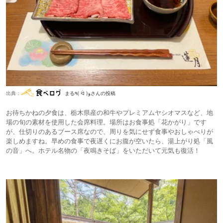
出典：
まる٩( ᐛ )وさんの投稿
お待ちかねの夕食は、栃木県産の和牛やプレミアムヤシオマスなど、地
場の旬の素材を使用した会席料理。場所はお食事処「花かがり」です
が、仕切りのあるブース席なので、周りを気にせず食事やおしゃべりが
楽しめますね。早めの食事で夜遅くにお腹が空いたら、湯上がり処「風
の音」へ。ホテル名物の「夜鳴きそば」をいただいて元気も復活！