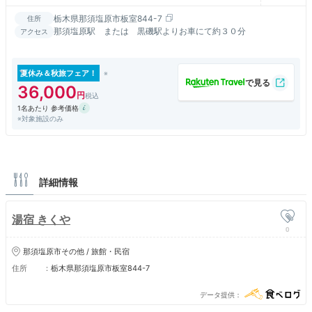
栃木県那須塩原市板室844-7
住所
那須塩原駅 または 黒磯駅よりお車にて約３０分
アクセス
夏休み＆秋旅フェア！
36,000
1名あたり 参考価格
※対象施設のみ
詳細情報
湯宿 きくや
0
那須塩原市その他 / 旅館・民宿
住所
栃木県那須塩原市板室844-7
データ提供