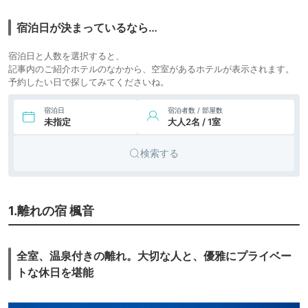
7.
旅館
ホテル四季の館那須
icotto
楽天トラベル
宿泊日が決まっているなら…
宿泊日と人数を選択すると、
記事内のご紹介ホテルのなかから、空室があるホテルが表示されます。
予約したい日で探してみてくださいね。
宿泊日
宿泊者数 / 部屋数
未指定
大人2名 / 1室
検索する
1.離れの宿 楓音
全室、温泉付きの離れ。大切な人と、優雅にプライベー
トな休日を堪能