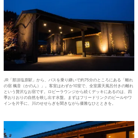
JR「那須塩原駅」から、バスを乗り継いで約75分のところにある「離れ
の宿 楓音（かのん）」。客室はわずか10室で、全室露天風呂付きの離れ
という贅沢なお宿です。ロビーラウンジから続くデッキにあるのは、四
季おりおりの自然を映し出す水盤。まずはフリードリンクのビールやワ
インを片手に、川のせせらぎを聞きながら優雅なひとときを。