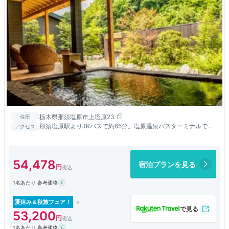
栃木県那須塩原市上塩原23
住所
那須塩原駅よりJRバスで約65分。塩原温泉バスターミナルで
アクセス
ゆ〜バス（那須塩原市地域バス）に乗り換え約7分。宮島バス停
から徒歩約1分
54,478
宿泊プランを見る
1名あたり 参考価格
夏休み＆秋旅フェア！
53,200
1名あたり 参考価格