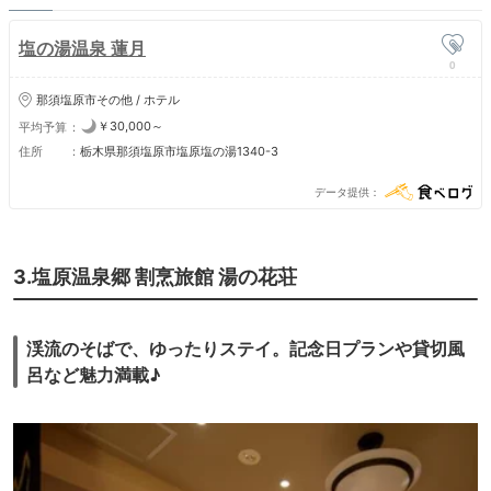
塩の湯温泉 蓮月
0
那須塩原市その他 / ホテル
￥30,000～
平均予算
住所
栃木県那須塩原市塩原塩の湯1340-3
データ提供
3.塩原温泉郷 割烹旅館 湯の花荘
渓流のそばで、ゆったりステイ。記念日プランや貸切風
呂など魅力満載♪