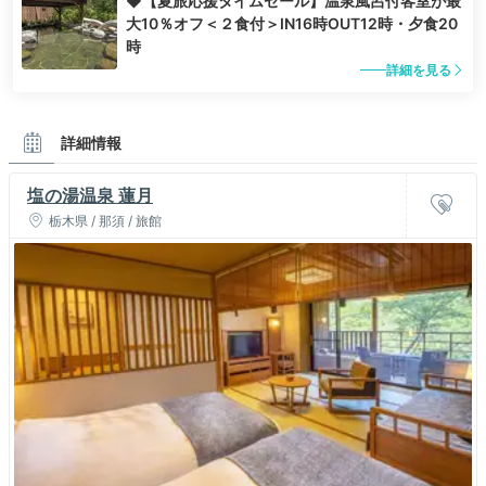
◆【夏旅応援タイムセール】温泉風呂付客室が最
大10％オフ＜２食付＞IN16時OUT12時・夕食20
時
詳細を見る
詳細情報
塩の湯温泉 蓮月
栃木県 / 那須 / 旅館