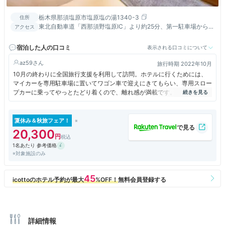
栃木県那須塩原市塩原塩の湯1340-3
住所
東北自動車道「西那須野塩原IC」より約25分、第一駐車場から無
アクセス
料送迎バスで約3分、スロープカー乗り場から約1分／JR「那須
塩原駅」より無料送迎バスで約35分、スロープカー乗り場から
宿泊した人の口コミ
表示される口コミについて
約1分
az59
旅行時期 2022年10月
10月の終わりに全国旅行支援を利用して訪問。ホテルに行くためには、
マイカーを専用駐車場に置いてワゴン車で迎えにきてもらい、専用スロー
プカーに乗ってやっとたどり着くので、離れ感が満載です。
共立メンテナンスの経営なので、ビールサービス、肉まん、アイス、夜泣
きそば、コーヒー無料など、お得感が感じられるようになっています。部
屋にも温泉があり、ビールを飲みながら露天風呂を楽しめます。
夏休み＆秋旅フェア！
大浴場もいろいろなお風呂があって楽しめましたが、男女で朝晩の入れ替
20,300
えがあれば、さらに良かったのにと思いました。
1名あたり 参考価格
夕食、朝食ともに、種類がたくさんあり、満足できました。
※対象施設のみ
詳細情報