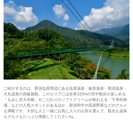
ご紹介するのは、那須塩原周辺にある塩原温泉・板室温泉・那須温泉・
大丸温泉の高級旅館。このエリアには全長320mの空中散歩が楽しめる
「もみじ谷大吊橋」やこだわりのソフトクリームが味わえる「千本松牧
場」などの人気スポットがあるほか、那須和牛や高原野菜などのグルメ
も満載です。大切な人と一緒にお気に入りのお宿を選んで、観光も温泉
もグルメもたっぷり堪能してくださいね。