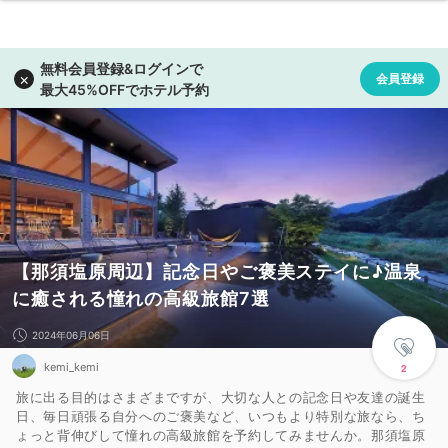
【那須塩原周辺】記念日やご褒美ステイに♪温泉
に癒される憧れの高級旅館7選
2024年06月06日
kemi_kemi
2
旅に出る目的はさまざまですが、大切な人との記念日や友達の誕生
日、毎日頑張る自分へのご褒美など、いつもより特別な旅なら、ち
ょっと背伸びして憧れの高級旅館を予約してみませんか。那須塩原