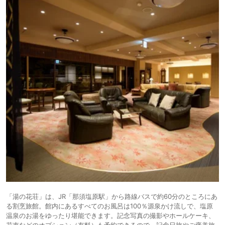
「湯の花荘」は、JR「那須塩原駅」から路線バスで約60分のところにあ
る割烹旅館。館内にあるすべてのお風呂は100％源泉かけ流しで、塩原
温泉のお湯をゆったり堪能できます。記念写真の撮影やホールケーキ、
花束などのオプション（有料）も予約できるので、記念日旅やご褒美旅