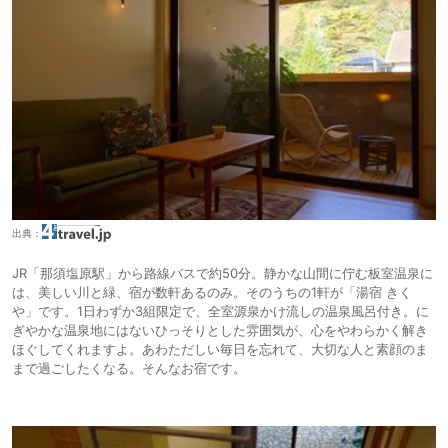
出典：
JR「那須塩原駅」から路線バスで約50分。静かな山間に佇む板室温泉に
は、美しい川と緑、宿が数軒あるのみ。そのうちの1軒が「湯宿 きく
や」です。1日わずか3組限定で、全室源泉かけ流しの温泉風呂付き。に
ぎやかな温泉地にはないひっそりとした雰囲気が、心をやわらかく解き
ほぐしてくれますよ。あわただしい毎日を忘れて、大切な人と素顔のま
まで過ごしたくなる。そんなお宿です。