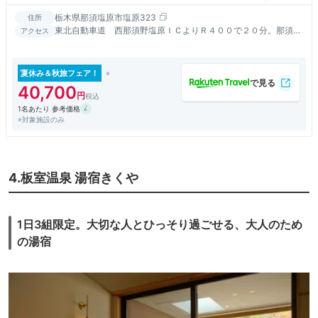
栃木県那須塩原市塩原323
住所
東北自動車道 西那須野塩原ＩＣよりＲ４００で２０分。那須塩
アクセス
原駅よりＪＲバスにて50分、塩釜温泉下車。
夏休み＆秋旅フェア！
40,700
1名あたり 参考価格
※対象施設のみ
4.板室温泉 湯宿きくや
1日3組限定。大切な人とひっそり過ごせる、大人のため
の湯宿