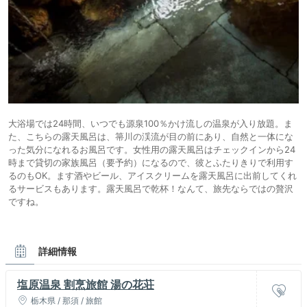
大浴場では24時間、いつでも源泉100％かけ流しの温泉が入り放題。ま
た、こちらの露天風呂は、箒川の渓流が目の前にあり、自然と一体にな
った気分になれるお風呂です。女性用の露天風呂はチェックインから24
時まで貸切の家族風呂（要予約）になるので、彼とふたりきりで利用す
るのもOK。ます酒やビール、アイスクリームを露天風呂に出前してくれ
るサービスもあります。露天風呂で乾杯！なんて、旅先ならではの贅沢
ですね。
詳細情報
塩原温泉 割烹旅館 湯の花荘
栃木県 / 那須 / 旅館