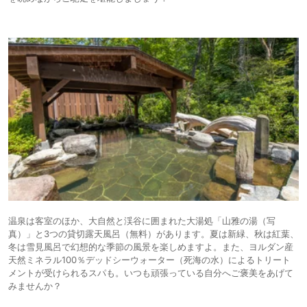
温泉は客室のほか、大自然と渓谷に囲まれた大湯処「山雅の湯（写
真）」と3つの貸切露天風呂（無料）があります。夏は新緑、秋は紅葉、
冬は雪見風呂で幻想的な季節の風景を楽しめますよ。また、ヨルダン産
天然ミネラル100％デッドシーウォーター（死海の水）によるトリート
メントが受けられるスパも。いつも頑張っている自分へご褒美をあげて
みませんか？