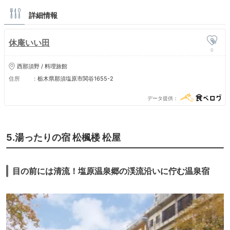
詳細情報
休庵いい田
0
西那須野 / 料理旅館
住所
栃木県那須塩原市関谷1655-2
データ提供
5.湯ったりの宿 松楓楼 松屋
目の前には清流！塩原温泉郷の渓流沿いに佇む温泉宿