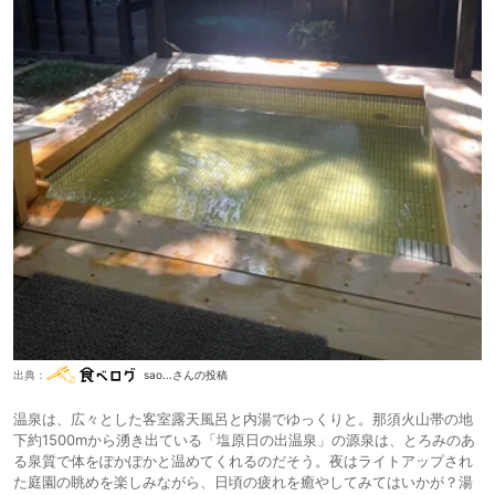
出典：
sao...さんの投稿
温泉は、広々とした客室露天風呂と内湯でゆっくりと。那須火山帯の地
下約1500mから湧き出ている「塩原日の出温泉」の源泉は、とろみのあ
る泉質で体をぽかぽかと温めてくれるのだそう。夜はライトアップされ
た庭園の眺めを楽しみながら、日頃の疲れを癒やしてみてはいかが？湯