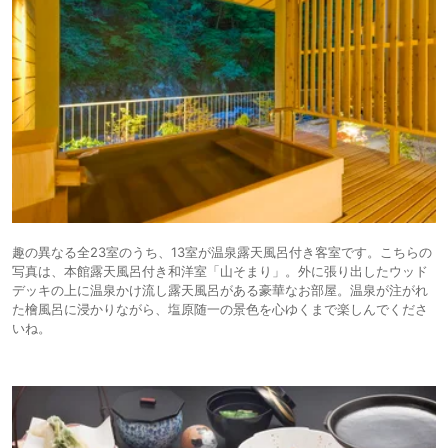
趣の異なる全23室のうち、13室が温泉露天風呂付き客室です。こちらの
写真は、本館露天風呂付き和洋室「山そまり」。外に張り出したウッド
デッキの上に温泉かけ流し露天風呂がある豪華なお部屋。温泉が注がれ
た檜風呂に浸かりながら、塩原随一の景色を心ゆくまで楽しんでくださ
いね。