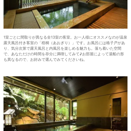
1室ごとに間取りが異なる全13室の客室。お一人様にオススメなのが温泉
露天風呂付き客室の「梧桐（あおぎり）」です。お風呂には格子戸があ
り、気分次第で露天風呂と内風呂を楽しめる魅力も。落ち着いた空間
で、あなただけの時間を存分に満喫してみて♪お部屋によって湯船の形
も異なるので、お好みで選んでみてくださいね。