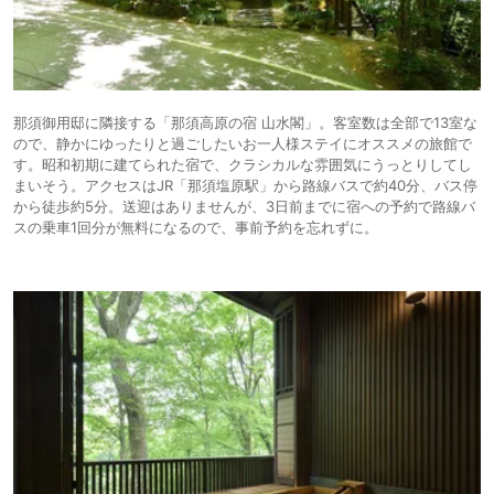
那須御用邸に隣接する「那須高原の宿 山水閣」。客室数は全部で13室な
ので、静かにゆったりと過ごしたいお一人様ステイにオススメの旅館で
す。昭和初期に建てられた宿で、クラシカルな雰囲気にうっとりしてし
まいそう。アクセスはJR「那須塩原駅」から路線バスで約40分、バス停
から徒歩約5分。送迎はありませんが、3日前までに宿への予約で路線バ
スの乗車1回分が無料になるので、事前予約を忘れずに。