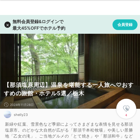
【那須塩原周辺】温泉を堪能する一人旅へ♡おす
すめの旅館・ホテル5選／栃木
2024年11月28日
shelly23
4
新緑や紅葉、雪景色など季節によってさまざまな表情を見せる那須
塩原市。のどかな大自然が広がる「那須千本松牧場」や美しい景勝
地「乙女の滝」、ご当地グルメの「とて焼き」や「那須和牛」など