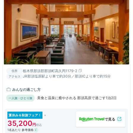
栃木県那須郡那須町高久丙1179-2
住所
JR那須塩原駅より車で約30分／那須ICより車で約15分
アクセス
みんなの過ごし方
美食と温泉に癒やされる 那須高原で過ごす1泊2日
一人旅・ひとり旅
夏休み＆秋旅フェア！
35,200
1名あたり 参考価格