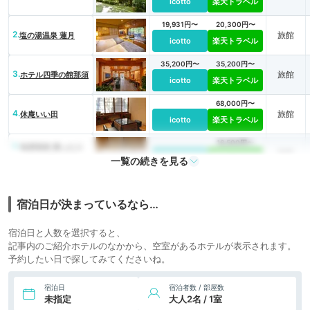
icotto
楽天トラベル
19,931円〜
20,300円〜
2.
旅館
塩の湯温泉 蓮月
icotto
楽天トラベル
35,200円〜
35,200円〜
3.
旅館
ホテル四季の館那須
icotto
楽天トラベル
68,000円〜
4.
旅館
休庵いい田
icotto
楽天トラベル
16,500円〜
5.
塩原温泉 湯ったり
旅館
の宿 松楓楼 松屋
icotto
楽天トラベル
一覧の続きを見る
宿泊日が決まっているなら…
宿泊日と人数を選択すると、
記事内のご紹介ホテルのなかから、空室があるホテルが表示されます。
予約したい日で探してみてくださいね。
宿泊日
宿泊者数 / 部屋数
未指定
大人2名 / 1室