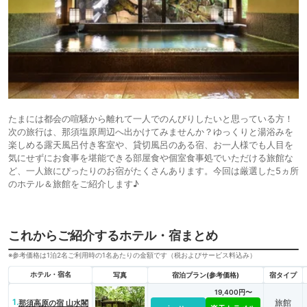
たまには都会の喧騒から離れて一人でのんびりしたいと思っている方！
次の旅行は、那須塩原周辺へ出かけてみませんか？ゆっくりと湯浴みを
楽しめる露天風呂付き客室や、貸切風呂のある宿、お一人様でも人目を
気にせずにお食事を堪能できる部屋食や個室食事処でいただける旅館な
ど、一人旅にぴったりのお宿がたくさんあります。今回は厳選した5ヵ所
のホテル＆旅館をご紹介します♪
これからご紹介するホテル・宿まとめ
※参考価格は1泊2名ご利用時の1名あたりの金額です（税およびサービス料込み）
ホテル・宿名
写真
宿泊プラン(参考価格)
宿タイプ
19,400円〜
1.
旅館
那須高原の宿 山水閣