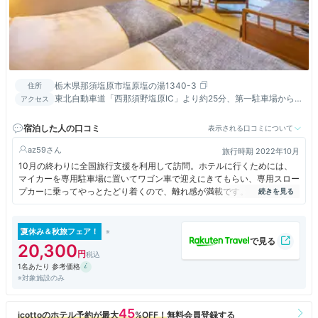
栃木県那須塩原市塩原塩の湯1340-3
住所
東北自動車道「西那須野塩原IC」より約25分、第一駐車場から無
アクセス
料送迎バスで約3分、スロープカー乗り場から約1分／JR「那須
塩原駅」より無料送迎バスで約35分、スロープカー乗り場から
宿泊した人の口コミ
表示される口コミについて
約1分
az59
旅行時期 2022年10月
10月の終わりに全国旅行支援を利用して訪問。ホテルに行くためには、
マイカーを専用駐車場に置いてワゴン車で迎えにきてもらい、専用スロー
プカーに乗ってやっとたどり着くので、離れ感が満載です。
共立メンテナンスの経営なので、ビールサービス、肉まん、アイス、夜泣
きそば、コーヒー無料など、お得感が感じられるようになっています。部
屋にも温泉があり、ビールを飲みながら露天風呂を楽しめます。
夏休み＆秋旅フェア！
大浴場もいろいろなお風呂があって楽しめましたが、男女で朝晩の入れ替
20,300
えがあれば、さらに良かったのにと思いました。
1名あたり 参考価格
夕食、朝食ともに、種類がたくさんあり、満足できました。
※対象施設のみ