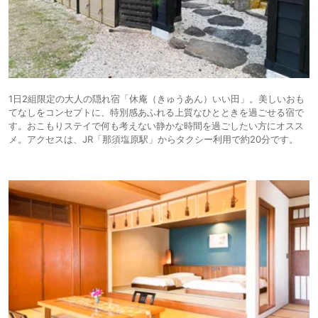
1日2組限定の大人の隠れ宿「休庵（きゅうあん）いい田」。美しいおも
てなしをコンセプトに、特別感あふれる上質なひとときを過ごせる宿で
す。おこもりステイで何も考えない静かな時間を過ごしたい方にオスス
メ。アクセスは、JR「那須塩原駅」からタクシー利用で約20分です。