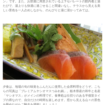
ン」です。また、お部屋に用意されている上下セパレートの館内着と湯
たびで、湯上りも快適に過ごせること間違いなし。テラスから見える美
しい景色を一人占めしながら、のんびりと湯に浸かってみては。
夕食は、地場の旬の味覚をふんだんに使用した会席料理をどうぞ。こち
らの写真は「プレミアムヤシオマスつみれ鍋」。栃木県産の和牛と名産
「ヤシオマス」がメインの料理です。食事処は仕切りのある半個室タイ
プの席なので、自分だけの時間を楽しめます。窓から見える山々の景色
を眺めながらご馳走を堪能しましょう！