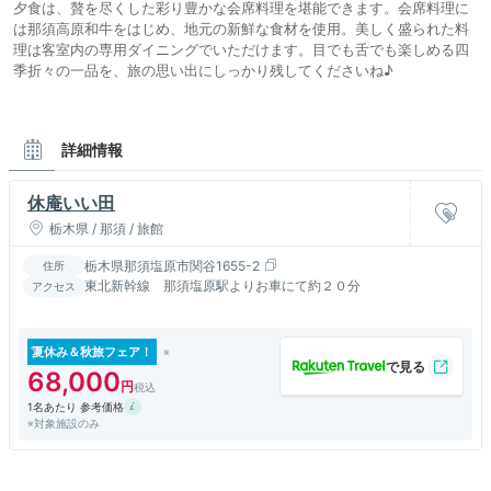
夕食は、贅を尽くした彩り豊かな会席料理を堪能できます。会席料理に
は那須高原和牛をはじめ、地元の新鮮な食材を使用。美しく盛られた料
理は客室内の専用ダイニングでいただけます。目でも舌でも楽しめる四
季折々の一品を、旅の思い出にしっかり残してくださいね♪
詳細情報
休庵いい田
栃木県 / 那須 / 旅館
栃木県那須塩原市関谷1655-2
住所
東北新幹線 那須塩原駅よりお車にて約２０分
アクセス
夏休み＆秋旅フェア！
68,000
1名あたり 参考価格
※対象施設のみ