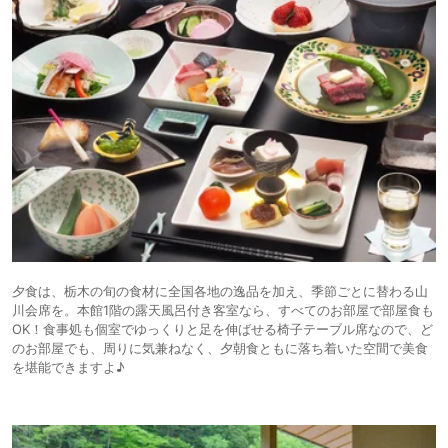
夕食は、栃木の旬の食材に全国各地の逸品を加え、季節ごとに替わる山
川会席を。本館1階の露天風呂付き客室なら、すべてのお部屋で部屋食も
OK！食事処も個室でゆっくりと足を伸ばせる椅子テーブル席なので、ど
のお部屋でも、周りに気兼ねなく、夕朝食ともに落ち着いた空間で美食
を堪能できますよ♪