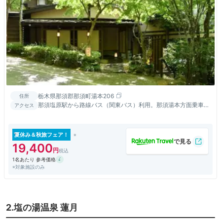
栃木県那須郡那須町湯本206
住所
那須塩原駅から路線バス（関東バス）利用。那須湯本方面乗車、
アクセス
約４０分、山水閣入口バス停下車、徒歩５分
夏休み＆秋旅フェア！
19,400
1名あたり 参考価格
※対象施設のみ
2.塩の湯温泉 蓮月