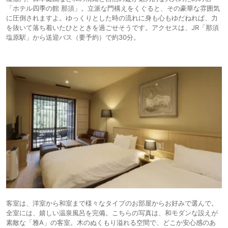
「ホテル四季の館 那須」。立派な門構えをくぐると、その豪華な雰囲気
に圧倒されますよ。ゆっくりとした時の流れに身も心もゆだねれば、力
を抜いて落ち着いたひとときを過ごせそうです。アクセスは、JR「那須
塩原駅」から送迎バス（要予約）で約30分。
客室は、洋室から和室まで様々なタイプのお部屋からお好みで選んで。
全室には、嬉しい温泉風呂を完備。こちらの写真は、和モダンな設えが
素敵な「雅A」の客室。木のぬくもり溢れる空間で、どこか安心感のあ