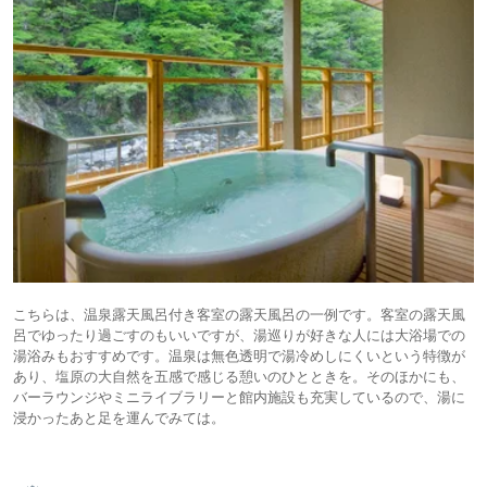
こちらは、温泉露天風呂付き客室の露天風呂の一例です。客室の露天風
呂でゆったり過ごすのもいいですが、湯巡りが好きな人には大浴場での
湯浴みもおすすめです。温泉は無色透明で湯冷めしにくいという特徴が
あり、塩原の大自然を五感で感じる憩いのひとときを。そのほかにも、
バーラウンジやミニライブラリーと館内施設も充実しているので、湯に
浸かったあと足を運んでみては。