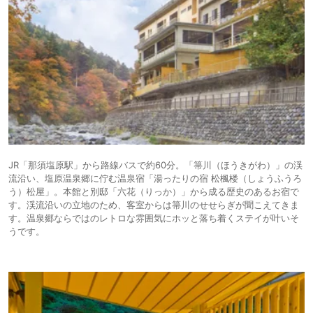
JR「那須塩原駅」から路線バスで約60分。「箒川（ほうきがわ）」の渓
流沿い、塩原温泉郷に佇む温泉宿「湯ったりの宿 松楓楼（しょうふうろ
う）松屋」。本館と別邸「六花（りっか）」から成る歴史のあるお宿で
す。渓流沿いの立地のため、客室からは箒川のせせらぎが聞こえてきま
す。温泉郷ならではのレトロな雰囲気にホッと落ち着くステイが叶いそ
うです。