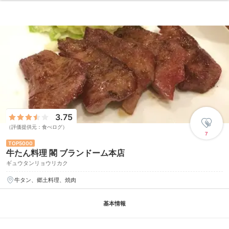
3.75
（評価提供元：食べログ）
7
5000
牛たん料理 閣 ブランドーム本店
ギュウタンリョウリカク
牛タン、郷土料理、焼肉
基本情報