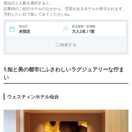
8.
ビジネス
仙台ワシントンホテ
宿泊日と人数を選択すると、
icotto
楽天トラベル
ル
ホテル
記事内のご紹介ホテルのなかから、空室があるホテルが表示されます。
予約したい日で探してみてくださいね。
9.
ダイワロイネットホ
7,137円〜
7,600円〜
ビジネス
テル仙台一番町
icotto
楽天トラベル
ホテル
PREMIER
宿泊日
宿泊者数 / 部屋数
未指定
大人2名 / 1室
5,700円〜
シティホ
10.
仙台ヒルズホテル
icotto
楽天トラベル
テル
検索する
6,662円〜
6,000円〜
11.
ビジネス
ホテルJALシティ
icotto
楽天トラベル
仙台
ホテル
1.知と美の都市にふさわしいラグジュアリーな佇ま
37,713円〜
20,200円〜
12.
旅館
伝承千年の宿 佐勘
icotto
楽天トラベル
い
13,200円〜
13.
リゾート
秋保温泉 秋保グラ
icotto
楽天トラベル
ンドホテル
ホテル
ウェスティンホテル仙台
28,500円〜
14.
作並温泉 ゆづくし
旅館
icotto
楽天トラベル
Salon一の坊