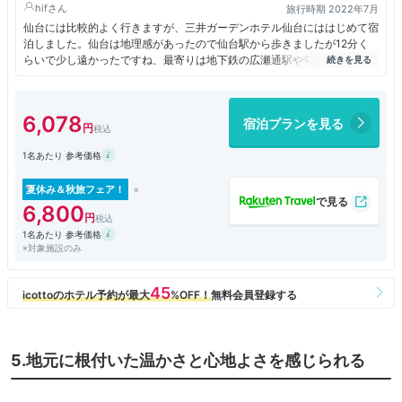
hif
旅行時期 2022年7月
仙台には比較的よく行きますが、三井ガーデンホテル仙台にははじめて宿
泊しました。仙台は地理感があったので仙台駅から歩きましたが12分く
らいで少し遠かったですね、最寄りは地下鉄の広瀬通駅や勾当台公園駅が
近くです。7階フロントまでエレベーターで上がって別のエレベーターで
客室に行くのでセキュリティは良いですね！宿泊の部屋モデレートクイー
ンは窓が大きく客室最上階17階でしたが、通りを挟んで高いビルがあり
6,078
宿泊プランを見る
左斜め方向の眺望は開けていました！窓に給気口があり外気が取り入れで
きます。部屋はデュベスタイルのベッドに加湿空気清浄機で机にソファ、
1名あたり 参考価格
テーブルもあって快適でした。朝食はビュッフェで仙台名物、麻婆焼そ
ば、笹かま、ずんだのデザートもあり美味しかったですね！大浴場は利用
しなかったですが最上階18階にありテレビで混雑状況も確認できまし
夏休み＆秋旅フェア！
た。
6,800
1名あたり 参考価格
※対象施設のみ
5.地元に根付いた温かさと心地よさを感じられる