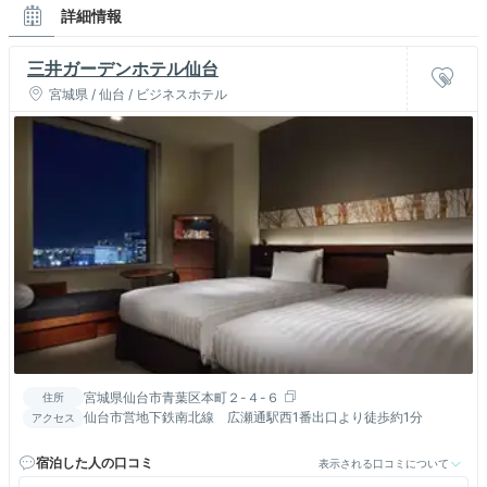
詳細情報
三井ガーデンホテル仙台
宮城県 / 仙台 / ビジネスホテル
宮城県仙台市青葉区本町２-４-６
住所
仙台市営地下鉄南北線 広瀬通駅西1番出口より徒歩約1分
アクセス
宿泊した人の口コミ
表示される口コミについて