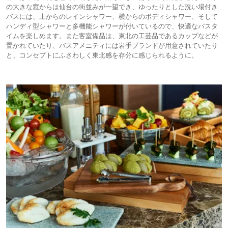
の大きな窓からは仙台の街並みが一望でき、ゆったりとした洗い場付き
バスには、上からのレインシャワー、横からのボディシャワー、そして
ハンディ型シャワーと多機能シャワーが付いているので、快適なバスタ
イムを楽しめます。また客室備品は、東北の工芸品であるカップなどが
置かれていたり、バスアメニティには岩手ブランドが用意されていたり
と、コンセプトにふさわしく東北感を存分に感じられるように。