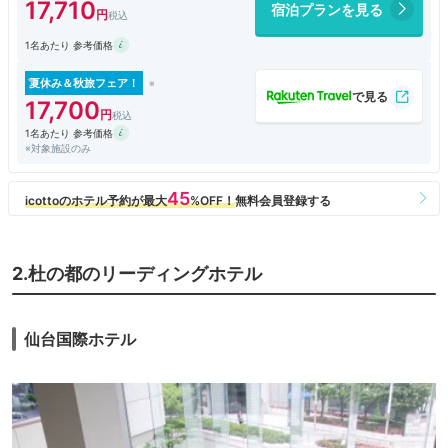
17,710
宿泊プランを見る
プラチナ会員のラウンジでは夕食の代わりにもならなくはない感じです。
1名あたり 参考価格
カレーやローストビーフ、サーモン、チーズが美味しかったです。わらび
餅などのスイーツも日替わりで出してくれます。お酒が一日中いただける
のがありがたいです。
夏休み＆秋旅フェア！
プラチナ会員特典でレストランの朝食も、牛タンをはじめとする仙台名物
17,700
やそのほかのビュッフェも満足度がとても高いです。混雑するので、土日
1名あたり 参考価格
は早めに行くのがいいと思いました。
※対象施設のみ
2.杜の都のリーディングホテル
仙台国際ホテル