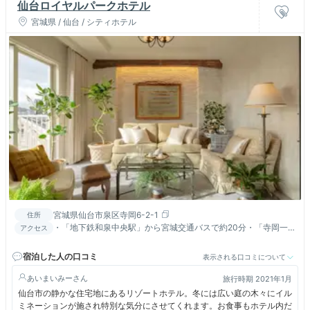
仙台ロイヤルパークホテル
宮城県 / 仙台 / シティホテル
宮城県仙台市泉区寺岡6-2-1
住所
・「地下鉄和泉中央駅」から宮城交通バスで約20分・「寺岡一
アクセス
丁目北泉アウトレットバス停」下車徒歩約8分 ・「JR仙台駅」か
ら路線バスで約40分・「寺岡六丁目/泉アウトレットバス停」下
宿泊した人の口コミ
表示される口コミについて
車徒歩約8分 ・仙台空港から車で約40分(仙台東部道路・東北自
動車道利用) ・東北自動車道「泉IC」から約10分 ・東北自動車道
あいまいみー
旅行時期 2021年1月
「泉PAスマートIC(ETC専用IC)」から約5分
仙台市の静かな住宅地にあるリゾートホテル。冬には広い庭の木々にイル
ミネーションが施され特別な気分にさせてくれます。お食事もホテル内だ