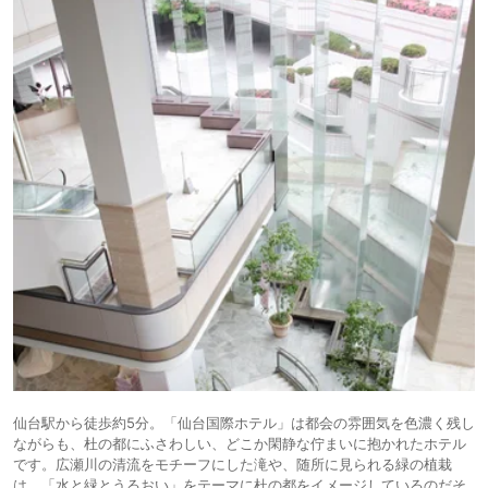
仙台駅から徒歩約5分。「仙台国際ホテル」は都会の雰囲気を色濃く残し
ながらも、杜の都にふさわしい、どこか閑静な佇まいに抱かれたホテル
です。広瀬川の清流をモチーフにした滝や、随所に見られる緑の植栽
は、「水と緑とうるおい」をテーマに杜の都をイメージしているのだそ