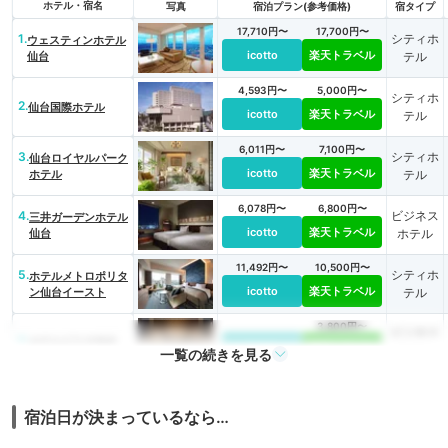
ホテル・宿名
写真
宿泊プラン(参考価格)
宿タイプ
17,710円〜
17,700円〜
1.
シティホ
ウェスティンホテル
icotto
楽天トラベル
仙台
テル
4,593円〜
5,000円〜
シティホ
2.
仙台国際ホテル
icotto
楽天トラベル
テル
6,011円〜
7,100円〜
3.
シティホ
仙台ロイヤルパーク
icotto
楽天トラベル
ホテル
テル
6,078円〜
6,800円〜
4.
ビジネス
三井ガーデンホテル
icotto
楽天トラベル
仙台
ホテル
11,492円〜
10,500円〜
5.
シティホ
ホテルメトロポリタ
icotto
楽天トラベル
ン仙台イースト
テル
3,800円〜
ビジネス
6.
ホテルビスタ仙台
icotto
楽天トラベル
ホテル
一覧の続きを見る
9,577円〜
7,800円〜
7.
シティホ
ホテルメトロポリタ
icotto
楽天トラベル
ン仙台
テル
宿泊日が決まっているなら…
5,936円〜
6,100円〜