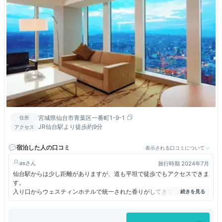
宮城県仙台市青葉区一番町1-9-1
住所
JR仙台駅より徒歩約9分
アクセス
宿泊した人の口コミ
表示される口コミについて
as
旅行時期 2024年7月
仙台駅からは少し距離がありますが、道も平坦で徒歩でもアクセスできま
す。
入り口からウェスティンホテルで統一された香りがしてきて、とても心地
がいいです。
半年ほど前から予約をしていたので、二泊で二人で５万円ちょいで宿泊で
きました。