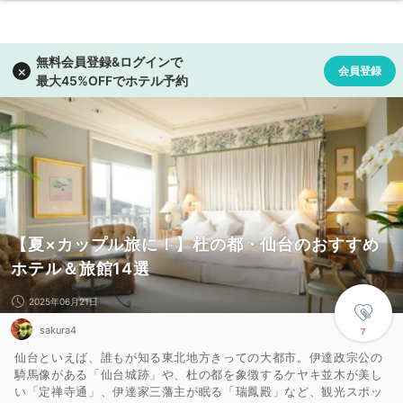
【夏×カップル旅に！】杜の都・仙台のおすすめ
ホテル＆旅館14選
2025年06月21日
sakura4
7
仙台といえば、誰もが知る東北地方きっての大都市。伊達政宗公の
騎馬像がある「仙台城跡」や、杜の都を象徴するケヤキ並木が美し
い「定禅寺通」、伊達家三藩主が眠る「瑞鳳殿」など、観光スポッ