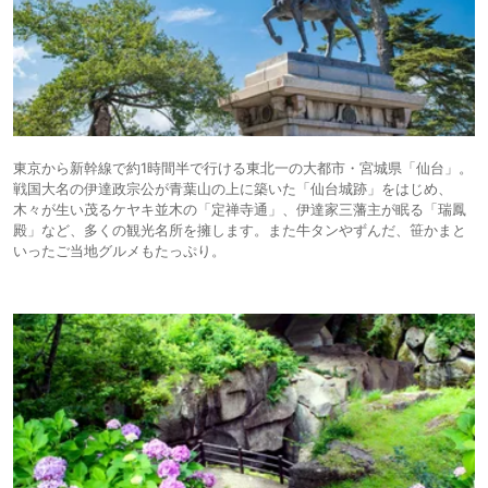
東京から新幹線で約1時間半で行ける東北一の大都市・宮城県「仙台」。
戦国大名の伊達政宗公が青葉山の上に築いた「仙台城跡」をはじめ、
木々が生い茂るケヤキ並木の「定禅寺通」、伊達家三藩主が眠る「瑞鳳
殿」など、多くの観光名所を擁します。また牛タンやずんだ、笹かまと
いったご当地グルメもたっぷり。