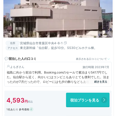
宮城県仙台市青葉区中央4-6-1
住所
東北新幹線「仙台駅」徒歩10分。SS30ビルホテル棟。
アクセス
宿泊した人の口コミ
表示される口コミについて
よもぎ
旅行時期 2023年7月
福島に向かう前泊で利用。Booking.comのセールで素泊まり5417円でし
た。仙台駅から近く、向かいにはコンビニもありとても便利でした。泊ま
ったのが7月だったので、ロビーには七夕の飾りなどもありました。到着
したのが夜だったので利用はしていませんが、ホテルには なだ万などの
レストランも各種入っていました。翌朝は急ぎのため朝食は頼まなかった
のですが、こちらは朝食ビュッフェが豪華なようです。時間があるならぜ
4,593
宿泊プランを見る
ひ朝食付きにしてゆっくり楽しまれたほうがいいかと思います。
1名あたり 参考価格