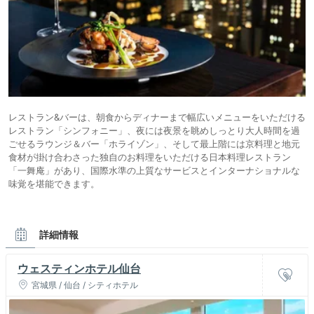
レストラン&バーは、朝食からディナーまで幅広いメニューをいただける
レストラン「シンフォニー」、夜には夜景を眺めしっとり大人時間を過
ごせるラウンジ＆バー「ホライゾン」、そして最上階には京料理と地元
食材が掛け合わさった独自のお料理をいただける日本料理レストラン
「一舞庵」があり、国際水準の上質なサービスとインターナショナルな
味覚を堪能できます。
詳細情報
ウェスティンホテル仙台
宮城県 / 仙台 / シティホテル