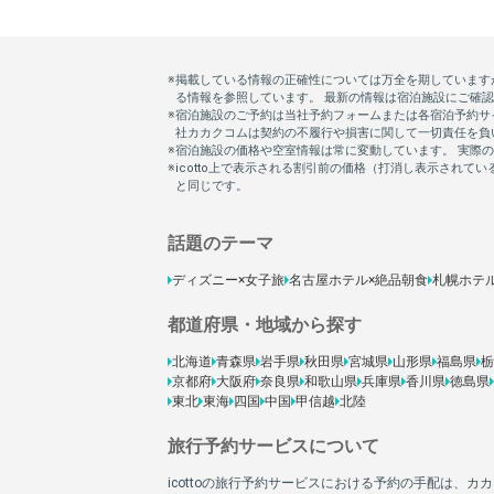
話題のテーマ
ディズニー×女子旅
名古屋ホテル×絶品朝食
札幌ホテ
都道府県・地域から探す
北海道
青森県
岩手県
秋田県
宮城県
山形県
福島県
栃
京都府
大阪府
奈良県
和歌山県
兵庫県
香川県
徳島県
東北
東海
四国
中国
甲信越
北陸
旅行予約サービスについて
icottoの旅行予約サービスにおける予約の手配は、