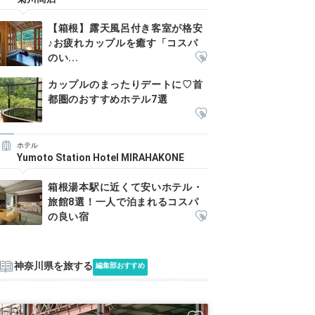
【箱根】露天風呂付き客室が格安
♪お疲れカップルを癒す「コスパ
のい...
カップルのまったりデートに♡首
都圏のおすすめホテル7選
ホテル
Yumoto Station Hotel MIRAHAKONE
箱根湯本駅に近くて安いホテル・
旅館8選！一人で泊まれるコスパ
の良い宿
神奈川県を旅する
編集部おすすめ