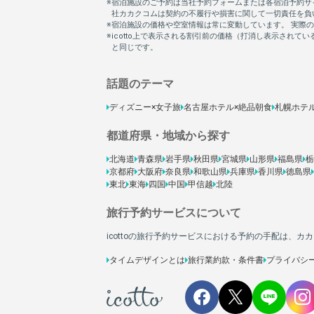
話題のテーマ
ディズニー×女子旅
名古屋ホテル×絶品朝食
札幌ホテ
都道府県・地域から探す
北海道
青森県
岩手県
秋田県
宮城県
山形県
福島県
栃
京都府
大阪府
奈良県
和歌山県
兵庫県
香川県
徳島県
東北
東海
四国
中国
甲信越
北陸
旅行予約サービスについて
icottoの旅行予約サービスにおける予約の手配は、
タイムデザインとは
旅行業約款・条件書
プライバシ