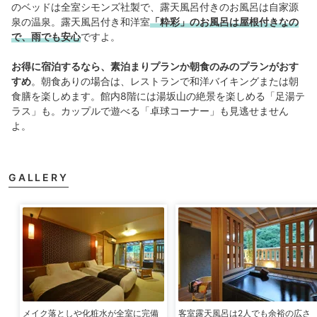
のベッドは全室シモンズ社製で、露天風呂付きのお風呂は自家源
泉の温泉。露天風呂付き和洋室
「粋彩」のお風呂は屋根付きなの
で、雨でも安心
ですよ。
お得に宿泊するなら、素泊まりプランか朝食のみのプランがおす
すめ
。朝食ありの場合は、レストランで和洋バイキングまたは朝
食膳を楽しめます。館内8階には湯坂山の絶景を楽しめる「足湯テ
ラス」も。カップルで遊べる「卓球コーナー」も見逃せません
よ。
GALLERY
メイク落としや化粧水が全室に完備
客室露天風呂は2人でも余裕の広さ