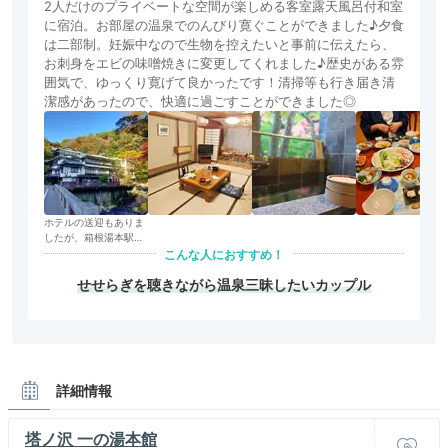
2人だけのプライベートな空間が楽しめる客室露天風呂付和室
に宿泊。お部屋の温泉でのんびり寛ぐことができました♪夕食
は二部制。妊娠中なので生物を控えたいと事前に伝えたら、
お刺身をエビの味噌焼きに変更してくれました♪歴史がある雰
囲気で、ゆっくり寛げて良かったです！清掃等も行き届き清
潔感があったので、快適に過ごすことができました◎
ホテルの送迎もありま
したが、箱根湯本駅か
らあえて歩いて箱根の
こんな人におすすめ！
雰囲気を楽しみました
♪
せせらぎを聴きながら温泉三昧したいカップル
詳細情報
塔ノ沢 一の湯本館