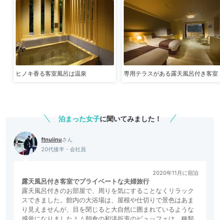
ヒノキ香る客室風呂は温泉
専用テラスがある露天風呂付き客室
泊まった女子
に聞いてみました！
ftnuiinu
20代後半・会社員
2020年11月に宿泊
露天風呂付き客室でプライベートな夫婦旅行
露天風呂付きのお部屋で、周りを気にすることなくリラック
スできました。館内の大浴場は、屋根や仕切りで景色はあま
り見えませんが、目を閉じると大自然に囲まれているような
感覚になりました＾＾朝食の和洋折衷のビュッフェは、種類