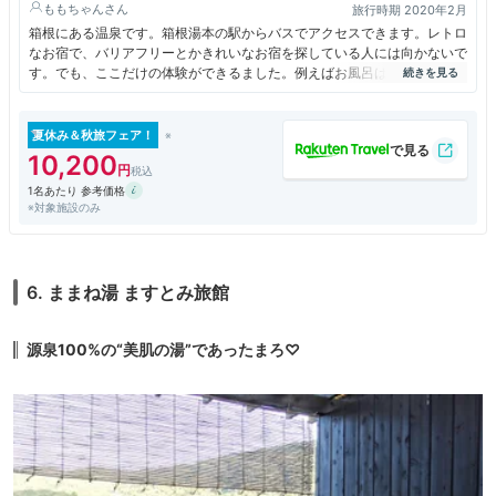
ももちゃん
旅行時期 2020年2月
箱根にある温泉です。箱根湯本の駅からバスでアクセスできます。レトロ
なお宿で、バリアフリーとかきれいなお宿を探している人には向かないで
す。でも、ここだけの体験ができるました。例えばお風呂はシャワーでは
なくかけ湯だったり、大理石っぽいお風呂が貸し切りで利用できたりしま
す。お部屋も古き良きといった感じ。木造の建物で、景色もいいです。食
事はまあまあかな？
夏休み＆秋旅フェア！
10,200
1名あたり 参考価格
※対象施設のみ
6. ままね湯 ますとみ旅館
源泉100%の“美肌の湯”であったまろ♡