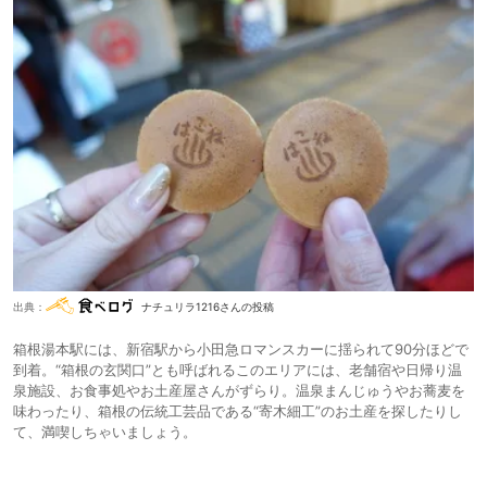
出典：
ナチュリラ1216さんの投稿
箱根湯本駅には、新宿駅から小田急ロマンスカーに揺られて90分ほどで
到着。“箱根の玄関口”とも呼ばれるこのエリアには、老舗宿や日帰り温
泉施設、お食事処やお土産屋さんがずらり。温泉まんじゅうやお蕎麦を
味わったり、箱根の伝統工芸品である“寄木細工”のお土産を探したりし
て、満喫しちゃいましょう。