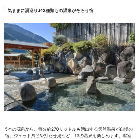
デザートがどれも美味しいなかったです。
気ままに湯巡り♪13種類もの温泉がそろう宿
朝食はビュッフェで、オムレツを焼いてくれるというので楽しみにしてい
ましたが、小さくて纏めて焼かれた物が並べられていて、プレーンとチー
ズ入りだけでした。
5本の源泉から、毎分約270リットルも湧出する天然温泉が自慢の
宿。ジェット風呂や打たせ湯など、13の温泉を楽しめます。客室