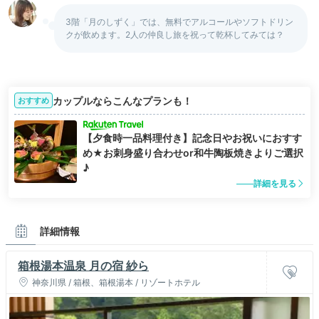
3階「月のしずく」では、無料でアルコールやソフトドリン
クが飲めます。2人の仲良し旅を祝って乾杯してみては？
カップルならこんなプランも！
おすすめ
【夕食時一品料理付き】記念日やお祝いにおすす
め★お刺身盛り合わせor和牛陶板焼きよりご選択
♪
詳細を見る
詳細情報
箱根湯本温泉 月の宿 紗ら
神奈川県 / 箱根、箱根湯本 / リゾートホテル