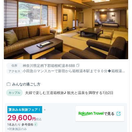
神奈川県足柄下郡箱根町湯本688
住所
小田急ロマンスカーで新宿から箱根湯本駅まで９０分◆箱根湯本
アクセス
駅から徒歩５分
みんなの過ごし方
夫婦で楽しむ王道箱根旅♪ 観光と温泉を満喫する1泊2日
カップル
夏休み＆秋旅フェア！
29,600
1名あたり 参考価格
※対象施設のみ