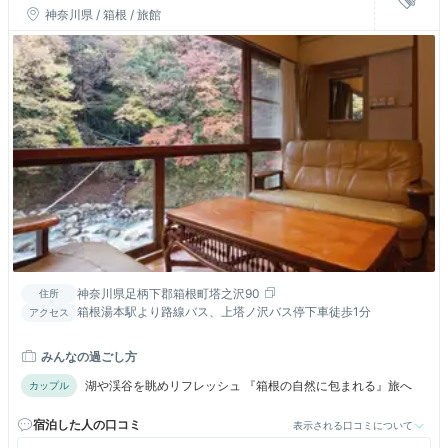
神奈川県 / 箱根 / 旅館
神奈川県足柄下郡箱根町塔之沢90
住所
箱根湯本駅より路線バス、上塔ノ沢バス停下車徒歩1分
アクセス
みんなの過ごし方
湖や渓谷を眺めリフレッシュ 『箱根の自然に包まれる』旅へ
カップル
宿泊した人の口コミ
表示される口コミについて