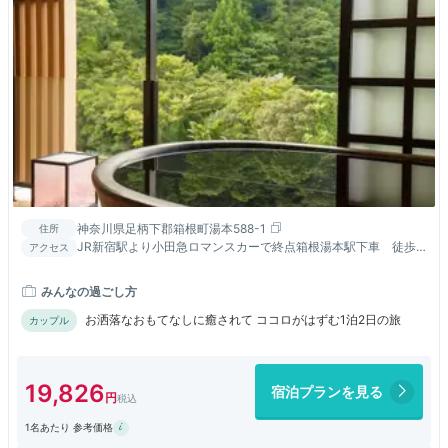
神奈川県足柄下郡箱根町湯本588-1
住所
JR新宿駅より小田急ロマンスカーで終点箱根湯本駅下車 徒歩
アクセス
約10分
みんなの過ごし方
お洒落なおもてなしに癒されて ココロがはずむ1泊2日の旅
カップル
19,826
宿泊プランを見る
1名あたり 参考価格