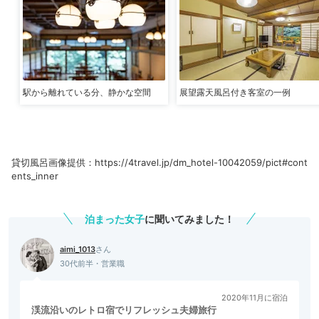
駅から離れている分、静かな空間
展望露天風呂付き客室の一例
貸切風呂画像提供：https://4travel.jp/dm_hotel-10042059/pict#cont
ents_inner
泊まった女子
に聞いてみました！
aimi_1013
30代前半・営業職
2020年11月に宿泊
渓流沿いのレトロ宿でリフレッシュ夫婦旅行