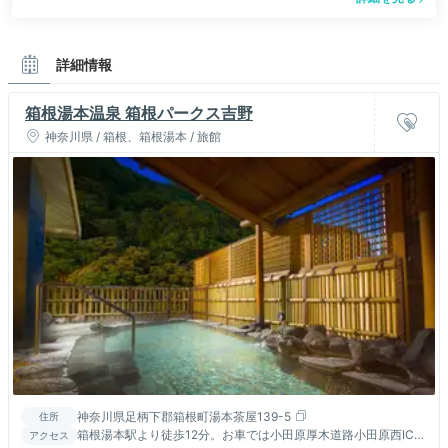
詳細情報
箱根湯本温泉 箱根パークス吉野
神奈川県 / 箱根、箱根湯本 / 旅館
神奈川県足柄下郡箱根町湯本茶屋139-5
住所
箱根湯本駅より徒歩12分。お車では小田原厚木道路小田原西ICか
アクセス