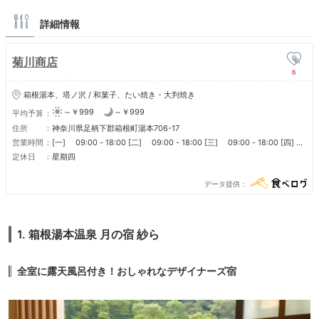
詳細情報
菊川商店
6
箱根湯本、塔ノ沢 / 和菓子、たい焼き・大判焼き
～￥999
～￥999
平均予算
住所
神奈川県足柄下郡箱根町湯本706-17
営業時間
[一] 09:00 - 18:00 [二] 09:00 - 18:00 [三] 09:00 - 18:00 [四]
定休日 [五] 09:00 - 18:00 [六] 09:00 - 18:00 [日] 09:00 - 18:00
定休日
星期四
■ 定休日 他不定休（Instagramを要確認） 名物箱根まんじゅうの販売は
10:00以降、売り切れ次第終了
データ提供
1. 箱根湯本温泉 月の宿 紗ら
全室に露天風呂付き！おしゃれなデザイナーズ宿