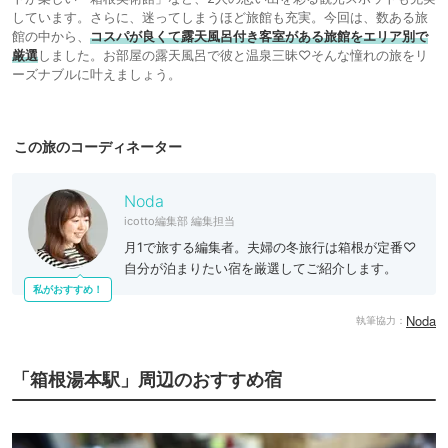
しています。さらに、迷ってしまうほど旅館も充実。今回は、数ある旅
館の中から、
コスパが良くて露天風呂付き客室がある旅館をエリア別で
厳選
しました。お部屋の露天風呂で彼と温泉三昧♡そんな憧れの旅をリ
ーズナブルに叶えましょう。
この旅のコーディネーター
Noda
icotto編集部 編集担当
月1で旅する編集者。夫婦の冬旅行は箱根が定番♡
自分が泊まりたい宿を厳選してご紹介します。
私がおすすめ！
Noda
執筆協力：
「箱根湯本駅」周辺のおすすめ宿