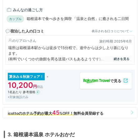
ら国道1号線経由約12分。無料駐車場併設。
みんなの過ごし方
箱根湯本で食べ歩きを満喫 「温泉と自然」に癒される二日間
カップル
宿泊した人の口コミ
表示される口コミについて
のりアロハ
旅行時期 2025年6月
場所は箱根湯本駅からは徒歩で15分程で、途中からは少し上り坂になり
ます。
(有料でいくつかの旅館を周る送迎バスもあるようです)
5階建てで東館と西館があり約80の客室があります。
夏休み＆秋旅フェア！
宿泊したのは10畳に板の間が付いて部屋でバス・トイレ付き。
10,200
洗面が2つあり、風呂とトイレは大きめです。
1名あたり 参考価格
※対象施設のみ
大浴場は内湯と露天風呂があり、男女入替制になっています。
ph8.7の無色透明の温泉で、加水加温の循環式なので、温泉好きとしては
物足りなさを感じました。
湯上り処の休憩室はかなり広くゆったりとしていて良かったです。
夕食は懐石料理で刺身や豚肉の陶板焼きなどで普通。
ご飯が一人ずつの釜炊きになっていて期待しましたが、火力に問題がある
3. 箱根湯本温泉 ホテルおかだ
のかもう一つ。