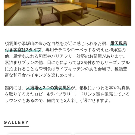
須雲川や湯坂山の豊かな自然を身近に感じられるお宿。
露天風呂
付き客室は3タイプ
。専用テラスやローベッドを備えた和洋室の
他、風情あふれる和室やバリアフリー対応のお部屋があります。
素泊まりプランの他、日にちによっては2食付きでもリーズナブル
に泊まれることも♡朝食はライブキッチンのある会場で、種類豊
富な和洋食バイキングを楽しめます。
館内には、
大浴場と3つの貸切風呂
が。箱根にまつわる本や写真集
を取りそろえたロビー&ライブラリー、ドリンク類を販売している
ラウンジもあるので、館内でも2人楽しく過ごせますよ。
GALLERY