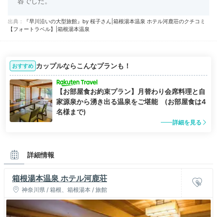
容でした。
出典：
『早川沿いの大型旅館』by 桜子さん|箱根湯本温泉 ホテル河鹿荘のクチコミ
【フォートラベル】|箱根湯本温泉
カップルならこんなプランも！
おすすめ
【お部屋食お約束プラン】月替わり会席料理と自
家源泉から湧き出る温泉をご堪能 (お部屋食は4
名様まで)
詳細を見る
詳細情報
箱根湯本温泉 ホテル河鹿荘
神奈川県 / 箱根、箱根湯本 / 旅館