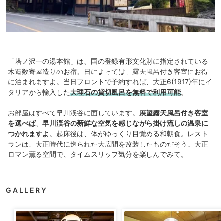
「塔ノ沢一の湯本館」は、国の登録有形文化財に指定されている
木造数寄屋造りのお宿。日によっては、露天風呂付き客室にお得
に泊まれますよ。当日フロントで予約すれば、大正6(1917)年にイ
タリアから輸入した
大理石の貸切風呂を無料で利用可能
。
お部屋はすべて早川渓谷に面しています。
展望露天風呂付き客室
を選べば、早川渓谷の新鮮な空気を感じながら掛け流しの温泉に
つかれますよ
。起床後は、体がゆっくり目覚める和朝食。レスト
ランは、大正時代に造られた大広間を改装したものだそう。大正
ロマン薫る空間で、タイムスリップ気分を楽しんでみて。
GALLERY