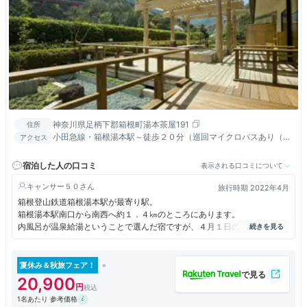
神奈川県足柄下郡箱根町湯本茶屋191
住所
小田急線・箱根湯本駅～徒歩２０分（巡回マイクロバスあり（片
アクセス
道１００円））／小田原厚木道路・箱根口～国道１号線経由１５
分
宿泊した人の口コミ
表示される口コミについて
キャンサー５０
旅行時期 2022年4月
箱根登山鉄道箱根湯本駅が最寄り駅。
箱根湯本駅南口から南西へ約１．４㎞のところにあります。
内風呂が温泉給湯ということで選んだ宿ですが、４月１日の金曜日、４人
１部屋で一人１６，０００円強でした。
結論から言うと、大満足の宿でした。
部屋は広い和室で、広縁や踏み込みを除いて１５畳あり、内風呂は円形の
夏休み＆秋旅フェア！
青い陶器製のバスタブで雰囲気満点。
20,900
入りませんでしたが、大浴場も露天風呂があり、気持ちよさそうでした。
1名あたり 参考価格
食事は夕朝食ともバイキングスタイルですが、バイキングではあまり見な