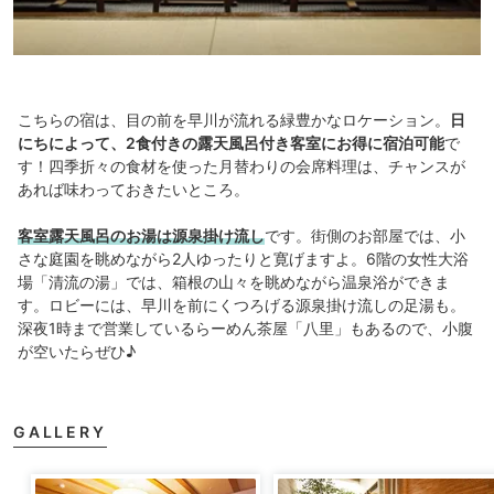
こちらの宿は、目の前を早川が流れる緑豊かなロケーション。
日
にちによって、2食付きの露天風呂付き客室にお得に宿泊可能
で
す！四季折々の食材を使った月替わりの会席料理は、チャンスが
あれば味わっておきたいところ。
客室露天風呂のお湯は源泉掛け流し
です。街側のお部屋では、小
さな庭園を眺めながら2人ゆったりと寛げますよ。6階の女性大浴
場「清流の湯」では、箱根の山々を眺めながら温泉浴ができま
す。ロビーには、早川を前にくつろげる源泉掛け流しの足湯も。
深夜1時まで営業しているらーめん茶屋「八里」もあるので、小腹
が空いたらぜひ♪
GALLERY