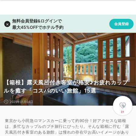
【箱根】露天風呂付き客室が格安♪お疲れカップ
ルを癒す「コスパのいい旅館」15選
2025年01月04日
31
東京から小田急ロマンスカーに乗って約90分！好アクセスな箱根
は、多忙なカップルのプチ旅行にぴったり。そんな箱根に佇む「露
天風呂付き客室のある旅館」は憧れの存在♡お高いイメージがあり