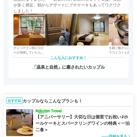
が多く満足。朝からデザートにプチケーキもあってワクワク
しました！
チェックイン時にロビ
土鍋ご飯から湯気が
ーが混雑していたら、
てコトコトと蓋が鳴
隣のラウンジも利用で
音は、私のワクワク
こんな人におすすめ！
きるとのことでした。
表しているようにも
「温泉と自然」に癒されたいカップル
えました＾＾
カップルならこんなプランも！
おすすめ
【アニバーサリー】大切な日は個室でお祝い♪ホ
ールケーキとスパークリングワインの特典＜一泊
二食＞
詳細を見る