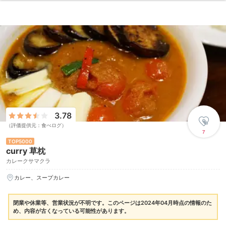
3.78
（評価提供元：食べログ）
7
5000
curry 草枕
カレークサマクラ
カレー、スープカレー
閉業や休業等、営業状況が不明です。このページは2024年04月時点の情報のた
め、内容が古くなっている可能性があります。