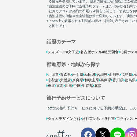
話題のテーマ
ディズニー×女子旅
名古屋ホテル×絶品朝食
札幌ホテ
都道府県・地域から探す
北海道
青森県
岩手県
秋田県
宮城県
山形県
福島県
栃
京都府
大阪府
奈良県
和歌山県
兵庫県
香川県
徳島県
東北
東海
四国
中国
甲信越
北陸
旅行予約サービスについて
icottoの旅行予約サービスにおける予約の手配は、
タイムデザインとは
旅行業約款・条件書
プライバシ