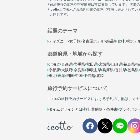
話題のテーマ
ディズニー×女子旅
名古屋ホテル×絶品朝食
札幌ホテ
都道府県・地域から探す
北海道
青森県
岩手県
秋田県
宮城県
山形県
福島県
栃
京都府
大阪府
奈良県
和歌山県
兵庫県
香川県
徳島県
東北
東海
四国
中国
甲信越
北陸
旅行予約サービスについて
icottoの旅行予約サービスにおける予約の手配は、
タイムデザインとは
旅行業約款・条件書
プライバシ