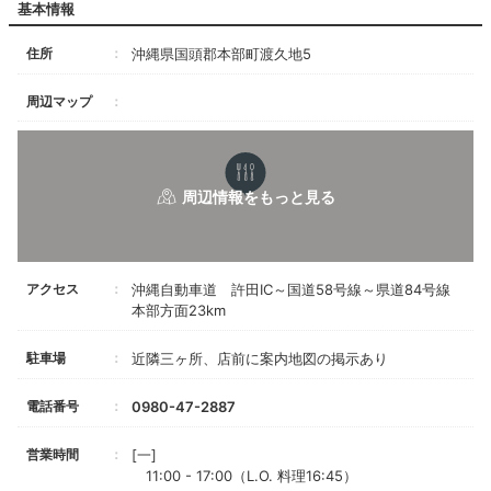
基本情報
住所
沖縄県国頭郡本部町渡久地5
周辺マップ
アクセス
沖縄自動車道 許田IC～国道58号線～県道84号線
本部方面23km
駐車場
近隣三ヶ所、店前に案内地図の掲示あり
電話番号
0980-47-2887
営業時間
[一]
11:00 - 17:00（L.O. 料理16:45）