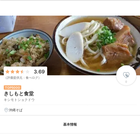
3.69
（評価提供元：食べログ）
0
5000
きしもと食堂
キシモトショクドウ
沖縄そば
基本情報