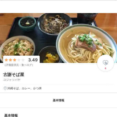
3.49
（評価提供元：食べログ）
4
古謝そば屋
コジャソバヤ
沖縄そば、カレー、かつ丼
基本情報
基本情報