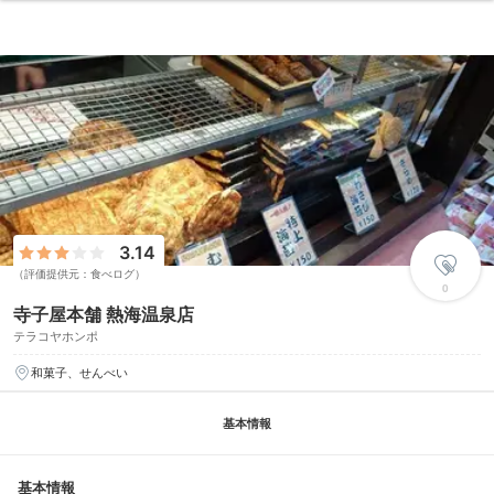
3.14
（評価提供元：食べログ）
0
寺子屋本舗 熱海温泉店
テラコヤホンポ
和菓子、せんべい
基本情報
基本情報