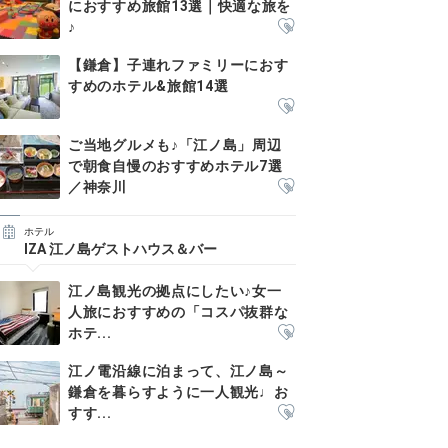
におすすめ旅館13選｜快適な旅を
♪
【鎌倉】子連れファミリーにおす
すめのホテル&旅館14選
ご当地グルメも♪「江ノ島」周辺
で朝食自慢のおすすめホテル7選
／神奈川
ホテル
IZA 江ノ島ゲストハウス＆バー
江ノ島観光の拠点にしたい♪女一
人旅におすすめの「コスパ抜群な
ホテ...
江ノ電沿線に泊まって、江ノ島～
鎌倉を暮らすように一人観光♩お
すす...