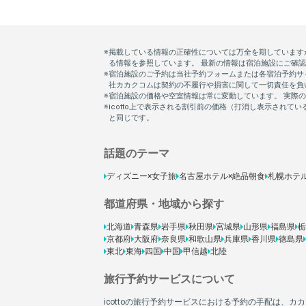
話題のテーマ
ディズニー×女子旅
名古屋ホテル×絶品朝食
札幌ホテ
都道府県・地域から探す
北海道
青森県
岩手県
秋田県
宮城県
山形県
福島県
栃
京都府
大阪府
奈良県
和歌山県
兵庫県
香川県
徳島県
東北
東海
四国
中国
甲信越
北陸
旅行予約サービスについて
icottoの旅行予約サービスにおける予約の手配は、