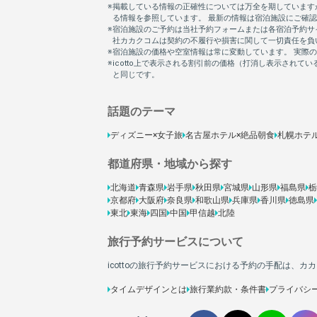
話題のテーマ
ディズニー×女子旅
名古屋ホテル×絶品朝食
札幌ホテ
都道府県・地域から探す
北海道
青森県
岩手県
秋田県
宮城県
山形県
福島県
栃
京都府
大阪府
奈良県
和歌山県
兵庫県
香川県
徳島県
東北
東海
四国
中国
甲信越
北陸
旅行予約サービスについて
icottoの旅行予約サービスにおける予約の手配は、
タイムデザインとは
旅行業約款・条件書
プライバシ