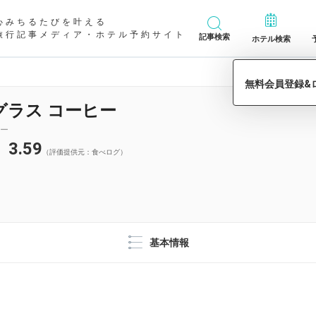
心みちるたびを叶える
旅行記事メディア・ホテル予約サイト
記事検索
ホテル検索
グラス コーヒー
ー
3.59
（評価提供元：食べログ）
基本情報