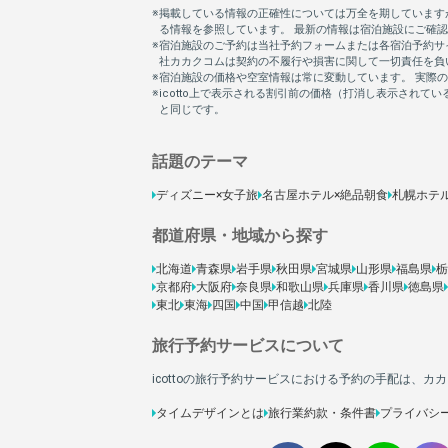
話題のテーマ
ディズニー×女子旅
名古屋ホテル×絶品朝食
札幌ホテ
都道府県・地域から探す
北海道
青森県
岩手県
秋田県
宮城県
山形県
福島県
栃
京都府
大阪府
奈良県
和歌山県
兵庫県
香川県
徳島県
東北
東海
四国
中国
甲信越
北陸
旅行予約サービスについて
icottoの旅行予約サービスにおける予約の手配は、
タイムデザインとは
旅行業約款・条件書
プライバシ