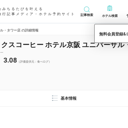
心みちるたびを叶える
旅行記事メディア・ホテル予約サイト
記事検索
ホテル検索
サル・タワー店 の詳細情報
クスコーヒー ホテル京阪 ユニバーサル
ー
3.08
（評価提供元：食べログ）
基本情報