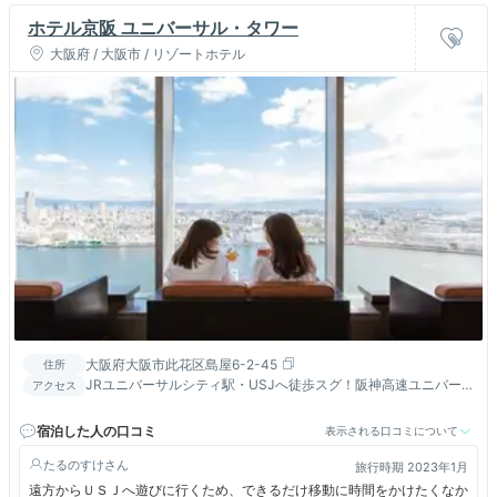
ホテル京阪 ユニバーサル・タワー
大阪府 / 大阪市 / リゾートホテル
大阪府大阪市此花区島屋6-2-45
住所
JRユニバーサルシティ駅・USJへ徒歩スグ！阪神高速ユニバー
アクセス
サルシティ出口より車で約5分！大阪駅まで電車で約11分！
宿泊した人の口コミ
表示される口コミについて
たるのすけ
旅行時期 2023年1月
遠方からＵＳＪへ遊びに行くため、できるだけ移動に時間をかけたくなか