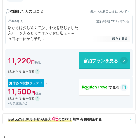
分！
宿泊した人の口コミ
表示される口コミについて
lea
旅行時期 2023年10月
駅からは少し遠くて少し不便を感じました！
入り口を入るとミニオンがお出迎え～～
今回は一休から予約
1デイ・スタジオ・パス付プラン（当日利用/素泊まり）
ヴィータ スタンダードツイン (ツイン)
大人合計 23,100円 × 2人 ＝ 46,200円
11,220
宿泊プランを見る
小学校高学年 1人 ＝ 19,700円
1名あたり 参考価格
部屋はスタンダードを予約しましたが少し狭い印象でした。
コンビニがあって便利ですが夜は凄い混んでいるので注意です。
夏休み＆秋旅フェア！
11,500
1名あたり 参考価格
※対象施設のみ