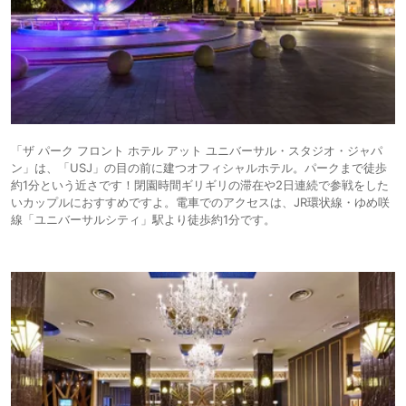
「ザ パーク フロント ホテル アット ユニバーサル・スタジオ・ジャパ
ン」は、「USJ」の目の前に建つオフィシャルホテル。パークまで徒歩
約1分という近さです！閉園時間ギリギリの滞在や2日連続で参戦をした
いカップルにおすすめですよ。電車でのアクセスは、JR環状線・ゆめ咲
線「ユニバーサルシティ」駅より徒歩約1分です。