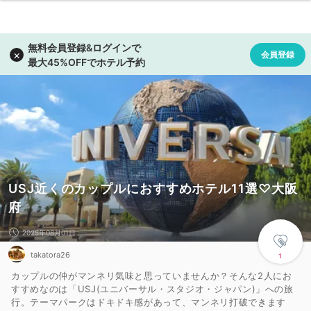
USJ近くのカップルにおすすめホテル11選♡大阪
府
2025年08月01日
takatora26
1
カップルの仲がマンネリ気味と思っていませんか？そんな2人にお
すすめなのは「USJ(ユニバーサル・スタジオ・ジャパン)」への旅
行。テーマパークはドキドキ感があって、マンネリ打破できます