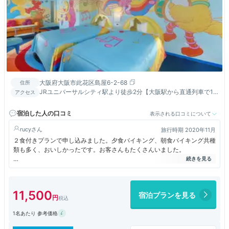
大阪府大阪市此花区島屋6-2-68
住所
JRユニバーサルシティ駅より徒歩2分【大阪駅から直通列車で12
アクセス
分】／阪神高速湾岸線ユニバーサルシティ出口より約5分
宿泊した人の口コミ
表示される口コミについて
rucy
旅行時期 2020年11月
２食付きプランで申し込みました。夕食バイキング、朝食バイキング共種
類も多く、おいしかったです。お客さんもたくさんいました。
お部屋はシンプルなツインで、お風呂がユニットバスなのが少し残念でし
た。
11,500
宿泊プランを見る
ユニバにも近く、お安く泊まることができて、よかったです。
1名あたり 参考価格