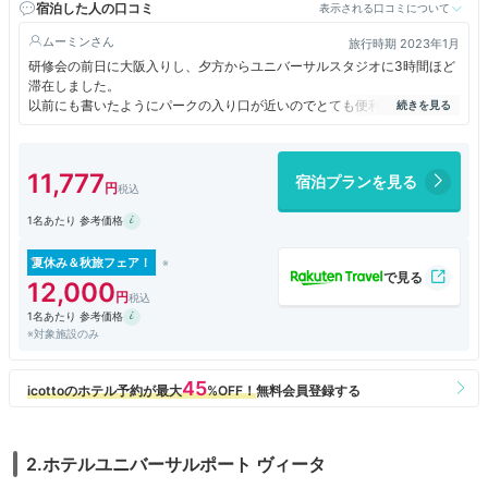
宿泊した人の口コミ
表示される口コミについて
ムーミン
旅行時期 2023年1月
研修会の前日に大阪入りし、夕方からユニバーサルスタジオに3時間ほど
滞在しました。
以前にも書いたようにパークの入り口が近いのでとても便利です。部屋は
42㎡のラグジュアリーフロアだったのですが、一人14000円で宿泊でき
たので、コストパフォーマンスは良かったと思います。ただ部屋の丸テー
ブルが小さすぎてテイクアウトした食事をそこで取るのに苦労しました。
11,777
宿泊プランを見る
1名あたり 参考価格
夏休み＆秋旅フェア！
12,000
1名あたり 参考価格
※対象施設のみ
2.ホテルユニバーサルポート ヴィータ