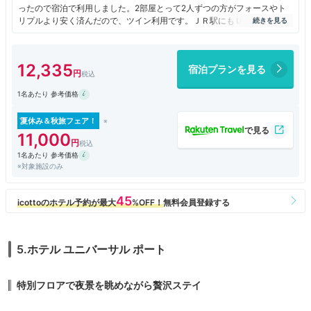
ったので宿泊で利用しました。2部屋とって2人ずつの方がフォースやト
リプルより安く済んだので、ツイン利用です。ＪＲ駅にもＵＳＪにも近
く、周りには食事やおみやげを調達できるお店も揃っており良かったで
す。
追加料金でちょっとだけ上の階に泊れるプランにしたのですが、ホテルの
12,335
宿泊プランを見る
窓から見えたのは他のホテル(笑)正直追加料金払うまでもなかったなぁと
いう景色でした。
1名あたり 参考価格
朝食バイキングが豊富で、子供たちは大喜び。ホテルも正面の大階段がゴ
ージャスでしたがフロントがイマイチ効率悪く感じました。場所もだしチ
夏休み＆秋旅フェア！
ェックイン客の回転も遅い。
11,000
部屋で小さなトラブルもあったので快適とまでは感じませんでしたが、総
1名あたり 参考価格
じて悪くはなかったです。
※対象施設のみ
5.ホテル ユニバーサル ポート
特別フロアで夜景を眺めながら贅沢ステイ