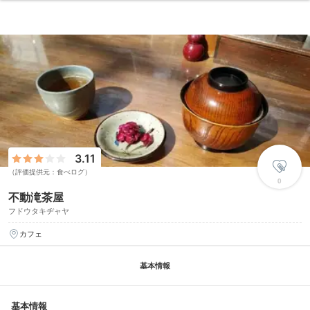
3.11
（評価提供元：食べログ）
0
不動滝茶屋
フドウタキヂャヤ
カフェ
基本情報
基本情報