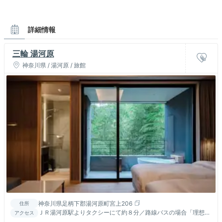
詳細情報
三輪 湯河原
神奈川県 / 湯河原 / 旅館
神奈川県足柄下郡湯河原町宮上206
住所
ＪＲ湯河原駅よりタクシーにて約８分／路線バスの場合「理想
アクセス
郷」下車／お車の場合は道案内を致しますのでお気軽にお電話下