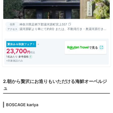
神奈川県足柄下郡湯河原町宮上557
住所
湯河原駅より車にて約8分 または、不動滝行き・奥湯河原行きバ
アクセス
スで約15分 「公園入口」下車徒歩約2分
夏休み＆秋旅フェア！
23,700
1名あたり 参考価格
※対象施設のみ
2.朝から贅沢にお造りもいただける海鮮オーベルジ
ュ
BOSCAGE kariya