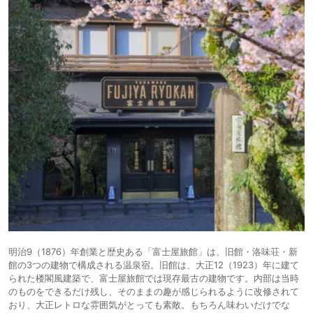
明治9（1876）年創業と歴史ある「富士屋旅館」は、旧館・洛味荘・新
館の3つの建物で構成される温泉宿。旧館は、大正12（1923）年に建て
られた楼閣風建築で、富士屋旅館では現存最古の建物です。内部は当時
のものをできるだけ残し、そのままの趣が感じられるように改修されて
おり、大正レトロな雰囲気がとっても素敵。もちろん味わいだけでな