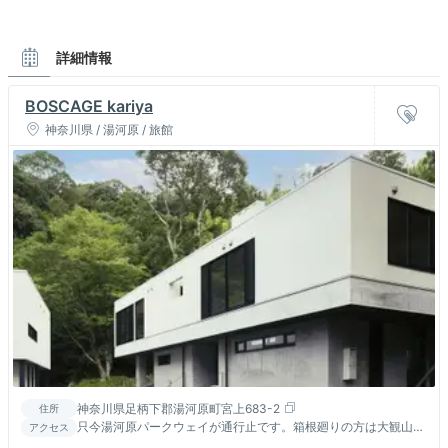
詳細情報
BOSCAGE kariya
神奈川県 / 湯河原 / 旅館
神奈川県足柄下郡湯河原町宮上683-2
住所
只今湯河原パークウェイが通行止です。箱根廻りの方は大観山展
アクセス
望台を目指し県道75号線(椿ライン)を湯河原方面へ。