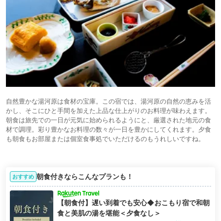
自然豊かな湯河原は食材の宝庫。この宿では、湯河原の自然の恵みを活
かし、そこにひと手間を加えた上品な仕上がりのお料理が味わえます。
朝食は旅先での一日が元気に始められるようにと、厳選された地元の食
材で調理。彩り豊かなお料理の数々が一日を豊かにしてくれます。夕食
も朝食もお部屋または個室食事処でいただけるのもうれしいですね。
朝食付きならこんなプランも！
おすすめ
【朝食付】遅い到着でも安心◆おこもり宿で和朝
食と美肌の湯を堪能＜夕食なし＞