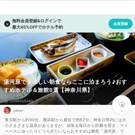
湯河原で美味しい朝食ならここに泊まろう♪おす
すめホテル＆旅館8選【神奈川県】
2025年03月04日
gdwkr
1
東京駅から約90分、横浜駅から最短で約62分。神奈川県内には大
小さまざまな温泉がありますが、頑張る毎日から距離を置き、マイ
ペースにゆったりくつろぎたいならおすすめは断然「湯河原」で