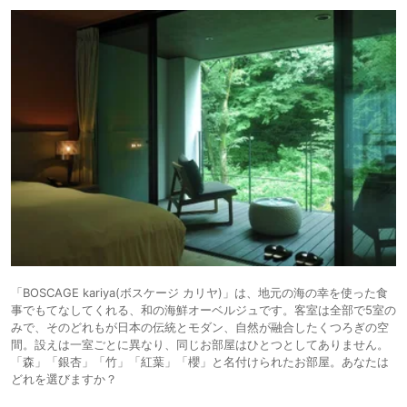
「BOSCAGE kariya(ボスケージ カリヤ)」は、地元の海の幸を使った食
事でもてなしてくれる、和の海鮮オーベルジュです。客室は全部で5室の
みで、そのどれもが日本の伝統とモダン、自然が融合したくつろぎの空
間。設えは一室ごとに異なり、同じお部屋はひとつとしてありません。
「森」「銀杏」「竹」「紅葉」「櫻」と名付けられたお部屋。あなたは
どれを選びますか？