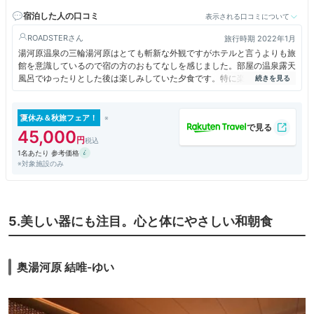
さい
宿泊した人の口コミ
表示される口コミについて
ROADSTER
旅行時期 2022年1月
湯河原温泉の三輪湯河原はとても斬新な外観ですがホテルと言うよりも旅
館を意識しているので宿の方のおもてなしを感じました。部屋の温泉露天
風呂でゆったりとした後は楽しみしていた夕食です。特に楽しみしていた
のはトリュフご飯でした。これはシェフがテーブルまで来てくれて眼の前
でトリュフをスライスしてくれました。こんな経験はなかなかないので楽
しめました。
夏休み＆秋旅フェア！
45,000
1名あたり 参考価格
※対象施設のみ
5.美しい器にも注目。心と体にやさしい和朝食
奥湯河原 結唯-ゆい