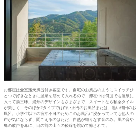
お部屋は全室露天風呂付き客室です。自宅のお風呂のようにスイッチひ
とつで好きなときに温泉を溜めて入れるので、滞在中は何度でも温泉に
入って湯三昧。湯舟のデザインもさまざまで、スイートなら釉薬タイル
が美しく、そのほか2タイプでは白い正円のお風呂または、黒い楕円のお
風呂。小学生以下の宿泊不可のためこのお風呂に浸かっていても他人の
声が気にならず、聞こえるのはただ、自然が織りなす音のみ。風の音や
鳥の歌声を耳に、目の前の山々の稜線を眺めて癒されて。