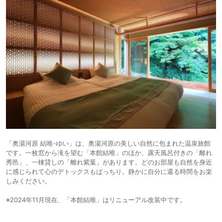
「奥湯河原 結唯-ゆい」は、奥湯河原の美しい自然に包まれた温泉旅館
です。一枚窓から滝を望む「本館結唯」のほか、露天風呂付きの「離れ
秀邑」、一棟貸しの「離れ紫葉」があります。どのお部屋も自然を身近
に感じられて心のデトックスもばっちり。静かに自分に還る時間をお楽
しみください。
※2024年11月現在、「本館結唯」はリニューアル改装中です。