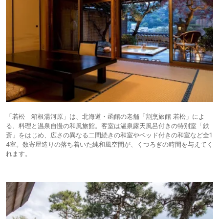
「若松 箱根湯河原」は、北海道・函館の老舗「割烹旅館 若松」によ
る、料理と温泉自慢の和風旅館。客室は温泉露天風呂付きの特別室「鉄
斎」をはじめ、広さの異なる二間続きの和室やベッド付きの和室など全1
4室。数寄屋造りの落ち着いた純和風空間が、くつろぎの時間を与えてく
れます。