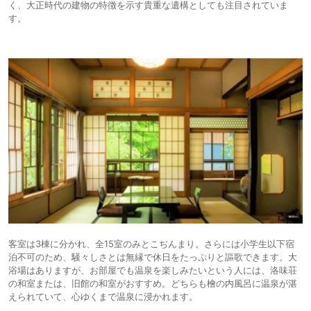
く、大正時代の建物の特徴を示す貴重な遺構としても注目されていま
す。
客室は3棟に分かれ、全15室のみとこぢんまり。さらには小学生以下宿
泊不可のため、騒々しさとは無縁で休日をたっぷりと謳歌できます。大
浴場はありますが、お部屋でも温泉を楽しみたいという人には、洛味荘
の和室または、旧館の和室がおすすめ。どちらも檜の内風呂に温泉が湛
えられていて、心ゆくまで温泉に浸かれます。