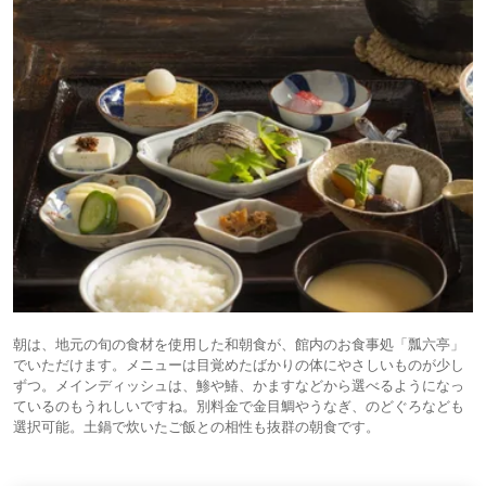
朝は、地元の旬の食材を使用した和朝食が、館内のお食事処「瓢六亭」
でいただけます。メニューは目覚めたばかりの体にやさしいものが少し
ずつ。メインディッシュは、鯵や鰆、かますなどから選べるようになっ
ているのもうれしいですね。別料金で金目鯛やうなぎ、のどぐろなども
選択可能。土鍋で炊いたご飯との相性も抜群の朝食です。