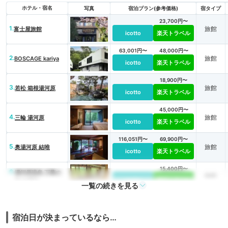
ホテル・宿名
写真
宿泊プラン(参考価格)
宿タイプ
23,700円〜
1.
旅館
富士屋旅館
icotto
楽天トラベル
63,001円〜
48,000円〜
2.
旅館
BOSCAGE kariya
icotto
楽天トラベル
18,900円〜
3.
旅館
若松 箱根湯河原
icotto
楽天トラベル
45,000円〜
4.
旅館
三輪 湯河原
icotto
楽天トラベル
116,051円〜
69,900円〜
5.
旅館
奥湯河原 結唯
icotto
楽天トラベル
15,400円〜
6.
湯河原温泉 万葉の
旅館
里 白雲荘
icotto
楽天トラベル
一覧の続きを見る
34,100円〜
7.
湯河原温泉 美食の
旅館
宿 おやど瑞月
icotto
楽天トラベル
宿泊日が決まっているなら…