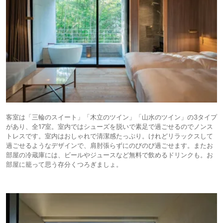
客室は「三輪のスイート」「木立のツイン」「山水のツイン」の3タイプ
があり、全17室。室内ではシューズを脱いで素足で過ごせるのでノンス
トレスです。室内はおしゃれで清潔感たっぷり。けれどリラックスして
過ごせるようなデザインで、肩肘張らずにのびのび過ごせます。またお
部屋の冷蔵庫には、ビールやジュースなど無料で飲めるドリンクも。お
部屋に籠って思う存分くつろぎましょ。