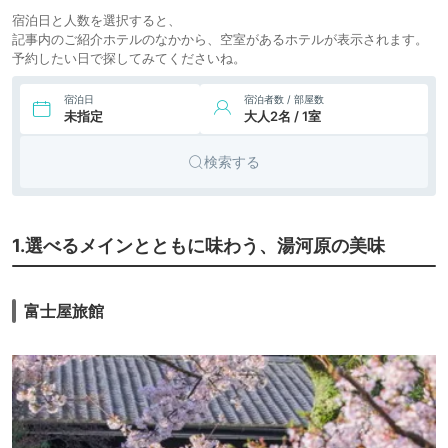
8.
旅館
湯河原温泉 石葉
宿泊日と人数を選択すると、
icotto
記事内のご紹介ホテルのなかから、空室があるホテルが表示されます。
予約したい日で探してみてくださいね。
宿泊日
宿泊者数 / 部屋数
未指定
大人2名 / 1室
検索する
1.選べるメインとともに味わう、湯河原の美味
富士屋旅館