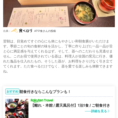
出典：
AT♡食さんの投稿
翌朝は、目覚めてすぐの心にも体にもやさしい和朝食膳がいただけま
す。季節ごとの旬の食材の味を活かし、丁寧に作り上げた一品一品が舌
と心に満足感を与えてくれるはず。そして、器へのこだわりも見逃せま
せん。このお宿で使用されている器は、料理人が全国の窯元に行き、優
れた逸品を仕入れたもの。そうした器が、お料理をさりげなく引き立て
てくれます。ただ食べるだけでなく、器を愛でる楽しみも体験できます
ね。
朝食付きならこんなプランも！
おすすめ
【離れ・本館 / 露天風呂付】1泊1食 / ご朝食付き
詳細を見る