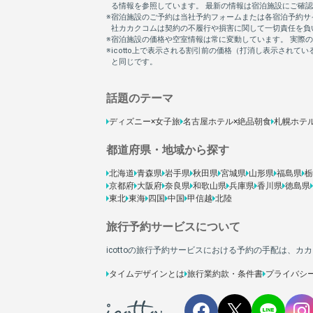
話題のテーマ
ディズニー×女子旅
名古屋ホテル×絶品朝食
札幌ホテ
都道府県・地域から探す
北海道
青森県
岩手県
秋田県
宮城県
山形県
福島県
栃
京都府
大阪府
奈良県
和歌山県
兵庫県
香川県
徳島県
東北
東海
四国
中国
甲信越
北陸
旅行予約サービスについて
icottoの旅行予約サービスにおける予約の手配は、
タイムデザインとは
旅行業約款・条件書
プライバシ