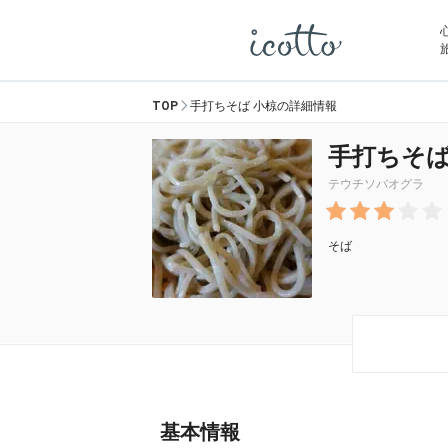
TOP
手打ちそば 小椋の詳細情報
手打ちそば
テウチソバオグラ
そば
基本情報