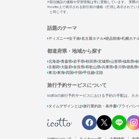
話題のテーマ
ディズニー×女子旅
名古屋ホテル×絶品朝食
札幌ホテ
都道府県・地域から探す
北海道
青森県
岩手県
秋田県
宮城県
山形県
福島県
栃
京都府
大阪府
奈良県
和歌山県
兵庫県
香川県
徳島県
東北
東海
四国
中国
甲信越
北陸
旅行予約サービスについて
icottoの旅行予約サービスにおける予約の手配は、
タイムデザインとは
旅行業約款・条件書
プライバシ