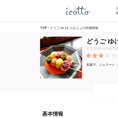
TOP
どうご ゆけむりかふぇの詳細情報
どうご ゆ
ドウゴユケムリカフェ
和菓子、ジェラート・
基本情報