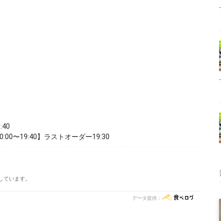
）
）
）
）
）
）
:40
00〜19:40】ラストオーダー19:30
しています。
データ提供：